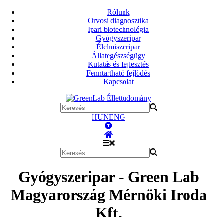
Rólunk
Orvosi diagnosztika
Ipari biotechnológia
Gyógyszeripar
Élelmiszeripar
Állategészségügy
Kutatás és fejlesztés
Fenntartható fejlődés
Kapcsolat
HUN
ENG
Gyógyszeripar - Green Lab
Magyarország Mérnöki Iroda
Kft.