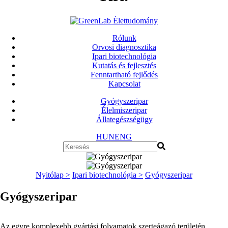
Rólunk
Orvosi diagnosztika
Ipari biotechnológia
Kutatás és fejlesztés
Fenntartható fejlődés
Kapcsolat
Gyógyszeripar
Élelmiszeripar
Állategészségügy
HUN
ENG
Nyitólap >
Ipari biotechnológia >
Gyógyszeripar
Gyógyszeripar
Az egyre komplexebb gyártási folyamatok szerteágazó területén