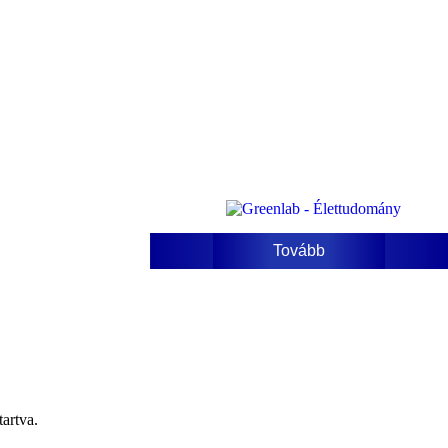
Tovább
artva.