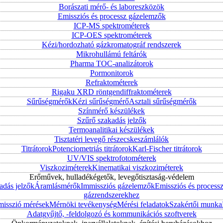
Borászati mérő- és laboreszközök
Emissziós és processz gázelemzők
ICP-MS spektrométerek
ICP-OES spektrométerek
Kézi/hordozható gázkromatográf rendszerek
Mikrohullámú feltárók
Pharma TOC-analizátorok
Pormonitorok
Refraktométerek
Rigaku XRD röntgendiffraktométerek
Sűrűségmérők
Kézi sűrűségmérő
Asztali sűrűségmérők
Színmérő készülékek
Szűrő szakadás jelzők
Termoanalitikai készülékek
Tisztatéri levegő részecskeszámlálók
Titrátorok
Potenciometriás titrátorok
Karl-Fischer titrátorok
UV/VIS spektrofotométerek
Viszkoziméterek
Kinematikai viszkoziméterek
Erőművek, hulladékégetők, levegőtisztaság-védelem
adás jelzők
Áramlásmérők
Immissziós gázelemzők
Emissziós és process
gázrendszerekhez
misszió mérések
Mérnöki tevékenység
Mérési feladatok
Szakértői munka
Adatgyűjtő, -feldolgozó és kommunikációs szoftverek