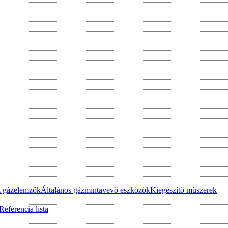
z gázelemzők
Általános gázmintavevő eszközök
Kiegészítő műszerek
Referencia lista