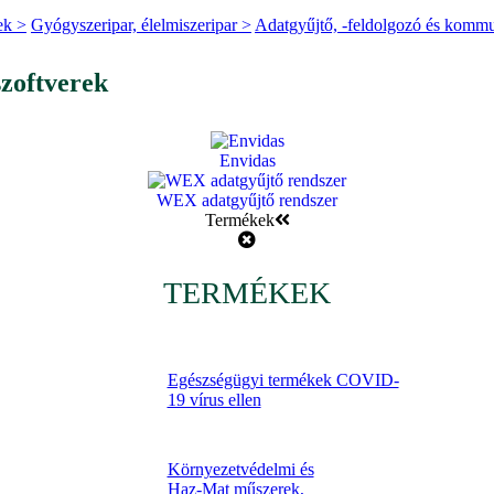
ek >
Gyógyszeripar, élelmiszeripar >
Adatgyűjtő, -feldolgozó és kommu
szoftverek
Envidas
WEX adatgyűjtő rendszer
Termékek
TERMÉKEK
Egészségügyi termékek COVID-
19 vírus ellen
Környezetvédelmi és
Haz-Mat műszerek,