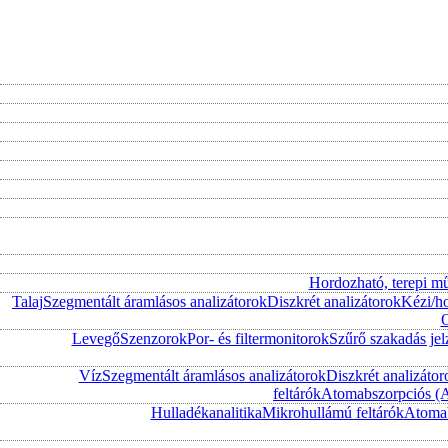
Hordozható, terepi m
Talaj
Szegmentált áramlásos analizátorok
Diszkrét analizátorok
Kézi/h
O
Levegő
Szenzorok
Por- és filtermonitorok
Szűrő szakadás jel
Víz
Szegmentált áramlásos analizátorok
Diszkrét analizátor
feltárók
Atomabszorpciós (
Hulladékanalitika
Mikrohullámú feltárók
Atomab