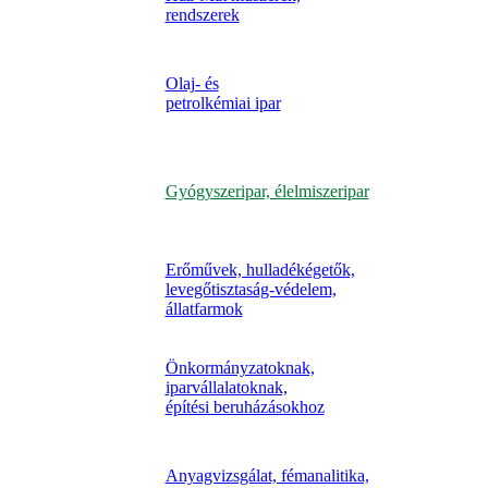
rendszerek
Olaj- és
petrolkémiai ipar
Gyógyszeripar, élelmiszeripar
Erőművek, hulladékégetők,
levegőtisztaság-védelem,
állatfarmok
Önkormányzatoknak,
iparvállalatoknak,
építési beruházásokhoz
Anyagvizsgálat, fémanalitika,