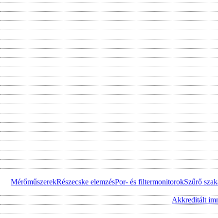
Mérőműszerek
Részecske elemzés
Por- és filtermonitorok
Szűrő szak
Akkreditált im