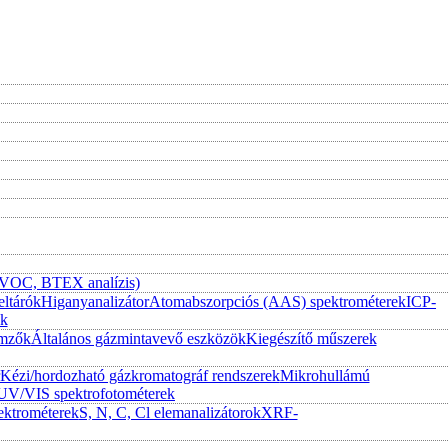
 (VOC, BTEX analízis)
eltárók
Higanyanalizátor
Atomabszorpciós (AAS) spektrométerek
ICP-
ek
emzők
Általános gázmintavevő eszközök
Kiegészítő műszerek
Kézi/hordozható gázkromatográf rendszerek
Mikrohullámú
UV/VIS spektrofotométerek
ktrométerek
S, N, C, Cl elemanalizátorok
XRF-