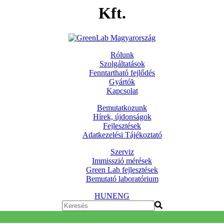
Kft.
Rólunk
Szolgáltatások
Fenntartható fejlődés
Gyártók
Kapcsolat
Bemutatkozunk
Hírek, újdonságok
Fejlesztések
Adatkezelési Tájékoztató
Szerviz
Immisszió mérések
Green Lab fejlesztések
Bemutató laboratórium
HUN
ENG