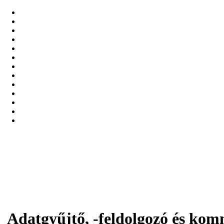
Adatgyűjtő, -feldolgozó és ko