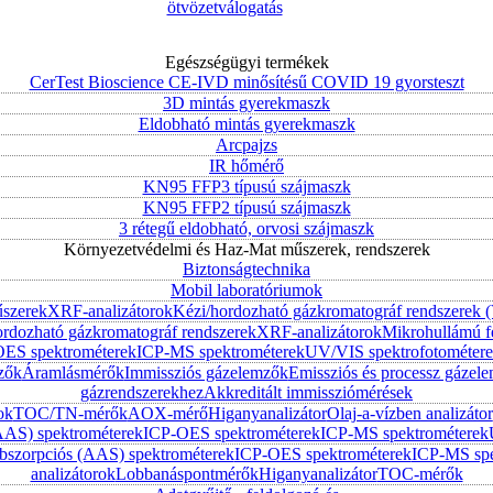
ötvözetválogatás
Egészségügyi termékek
CerTest Bioscience CE-IVD minősítésű COVID 19 gyorsteszt
3D mintás gyerekmaszk
Eldobható mintás gyerekmaszk
Arcpajzs
IR hőmérő
KN95 FFP3 típusú szájmaszk
KN95 FFP2 típusú szájmaszk
3 rétegű eldobható, orvosi szájmaszk
Környezetvédelmi és Haz-Mat műszerek, rendszerek
Biztonságtechnika
Mobil laboratóriumok
űszerek
XRF-analizátorok
Kézi/hordozható gázkromatográf rendszerek
ordozható gázkromatográf rendszerek
XRF-analizátorok
Mikrohullámú f
ES spektrométerek
ICP-MS spektrométerek
UV/VIS spektrofotométer
zők
Áramlásmérők
Immissziós gázelemzők
Emissziós és processz gázel
gázrendszerekhez
Akkreditált immissziómérések
ok
TOC/TN-mérők
AOX-mérő
Higanyanalizátor
Olaj-a-vízben analizátor
AAS) spektrométerek
ICP-OES spektrométerek
ICP-MS spektrométerek
szorpciós (AAS) spektrométerek
ICP-OES spektrométerek
ICP-MS spe
analizátorok
Lobbanáspontmérők
Higanyanalizátor
TOC-mérők