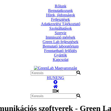
Rólunk
Bemutatkozunk
Hírek, újdonságok
Fejlesztések
Adatkezelési Tájékoztató
Szolgáltatások
Szerviz
Immisszió mérések
Green Lab fejlesztések
Bemutató laboratórium
Fenntartható fejlődés
Gyártók
Kapcsolat
HUN
ENG
mmunikációs szoftverek - Green 