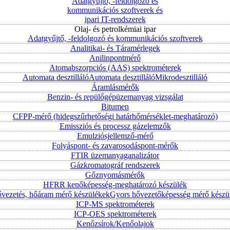
Adatgyűjtő, -feldolgozó és
kommunikációs szoftverek és
ipari IT-rendszerek
Olaj- és petrolkémiai ipar
Adatgyűjtő, -feldolgozó és kommunikációs szoftverek
Analitikai- és Táramérlegek
Anilinpontmérő
Atomabszorpciós (AAS) spektrométerek
Automata desztilláló
Automata desztilláló
Mikrodesztilláló
Áramlásmérők
Benzin- és repülőgépüzemanyag vizsgálat
Bitumen
CFPP-mérő (hidegszűrhetőségi határhőmérséklet-meghatározó)
Emissziós és processz gázelemzők
Emulziósjellemző-mérő
Folyáspont- és zavarosodáspont-mérők
FTIR üzemanyaganalizátor
Gázkromatográf rendszerek
Gőznyomásmérők
HFRR kenőképesség-meghatározó készülék
vezetés, hőáram mérő készülékek
Gyors hővezetőképesség mérő készü
ICP-MS spektrométerek
ICP-OES spektrométerek
Kenőzsírok/Kenőolajok