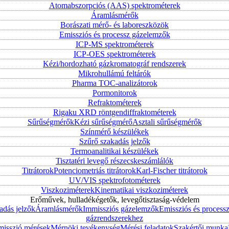
Atomabszorpciós (AAS) spektrométerek
Áramlásmérők
Borászati mérő- és laboreszközök
Emissziós és processz gázelemzők
ICP-MS spektrométerek
ICP-OES spektrométerek
Kézi/hordozható gázkromatográf rendszerek
Mikrohullámú feltárók
Pharma TOC-analizátorok
Pormonitorok
Refraktométerek
Rigaku XRD röntgendiffraktométerek
Sűrűségmérők
Kézi sűrűségmérő
Asztali sűrűségmérők
Színmérő készülékek
Szűrő szakadás jelzők
Termoanalitikai készülékek
Tisztatéri levegő részecskeszámlálók
Titrátorok
Potenciometriás titrátorok
Karl-Fischer titrátorok
UV/VIS spektrofotométerek
Viszkoziméterek
Kinematikai viszkoziméterek
Erőművek, hulladékégetők, levegőtisztaság-védelem
adás jelzők
Áramlásmérők
Immissziós gázelemzők
Emissziós és process
gázrendszerekhez
misszió mérések
Mérnöki tevékenység
Mérési feladatok
Szakértői munka