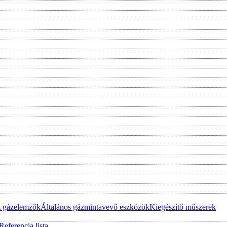
z gázelemzők
Általános gázmintavevő eszközök
Kiegészítő műszerek
Referencia lista