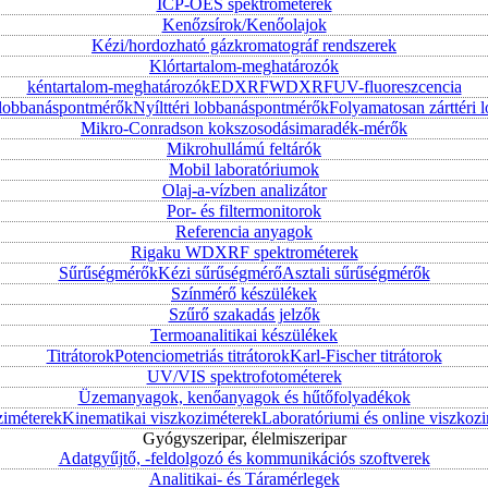
ICP-OES spektrométerek
Kenőzsírok/Kenőolajok
Kézi/hordozható gázkromatográf rendszerek
Klórtartalom-meghatározók
kéntartalom-meghatározók
EDXRF
WDXRF
UV-fluoreszcencia
i lobbanáspontmérők
Nyílttéri lobbanáspontmérők
Folyamatosan zárttér
Mikro-Conradson kokszosodásimaradék-mérők
Mikrohullámú feltárók
Mobil laboratóriumok
Olaj-a-vízben analizátor
Por- és filtermonitorok
Referencia anyagok
Rigaku WDXRF spektrométerek
Sűrűségmérők
Kézi sűrűségmérő
Asztali sűrűségmérők
Színmérő készülékek
Szűrő szakadás jelzők
Termoanalitikai készülékek
Titrátorok
Potenciometriás titrátorok
Karl-Fischer titrátorok
UV/VIS spektrofotométerek
Üzemanyagok, kenőanyagok és hűtőfolyadékok
ziméterek
Kinematikai viszkoziméterek
Laboratóriumi és online viszkoz
Gyógyszeripar, élelmiszeripar
Adatgyűjtő, -feldolgozó és kommunikációs szoftverek
Analitikai- és Táramérlegek