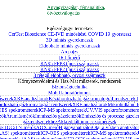
Anyagvizsgálat, fémanalitika,
ötvözetválogatás
Egészségügyi termékek
CerTest Bioscience CE-IVD minősítésű COVID 19 gyorsteszt
3D mintás gyerekmaszk
Eldobható mintás gyerekmaszk
Arcpajzs
IR hőmérő
KN95 FFP3 típusú szájmaszk
KN95 FFP2 típusú szájmaszk
3 rétegű eldobható, orvosi szájmaszk
Környezetvédelmi és Haz-Mat műszerek, rendszerek
Biztonságtechnika
Mobil laboratóriumok
űszerek
XRF-analizátorok
Kézi/hordozható gázkromatográf rendszerek
ordozható gázkromatográf rendszerek
XRF-analizátorok
Mikrohullámú f
ES spektrométerek
ICP-MS spektrométerek
UV/VIS spektrofotométer
zők
Áramlásmérők
Immissziós gázelemzők
Emissziós és processz gázel
gázrendszerekhez
Akkreditált immissziómérések
ok
TOC/TN-mérők
AOX-mérő
Higanyanalizátor
Olaj-a-vízben analizátor
AAS) spektrométerek
ICP-OES spektrométerek
ICP-MS spektrométerek
szorpciós (AAS) spektrométerek
ICP-OES spektrométerek
ICP-MS spe