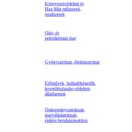
Környezetvédelmi és
Haz-Mat műszerek,
rendszerek
Olaj- és
petrolkémiai ipar
Gyógyszeripar, élelmiszeripar
Erőművek, hulladékégetők,
levegőtisztaság-védelem,
állatfarmok
Önkormányzatoknak,
iparvállalatoknak,
építési beruházásokhoz