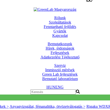
Rólunk
Szolgáltatások
Fenntartható fejlődés
Gyártók
Kapcsolat
Bemutatkozunk
Hírek, újdonságok
Fejlesztések
Adatkezelési Tájékoztató
Szerviz
Immisszió mérések
Green Lab fejlesztések
Bemutató laboratórium
HUN
ENG
kek >
Anyagvizsgálat, fémanalitika, ötvözetválogatás >
Rigaku WDXRF