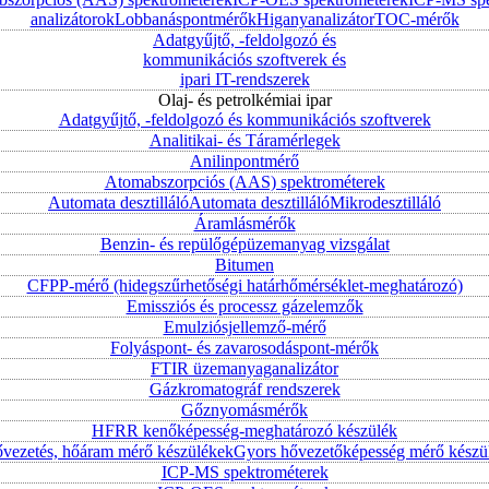
analizátorok
Lobbanáspontmérők
Higanyanalizátor
TOC-mérők
Adatgyűjtő, -feldolgozó és
kommunikációs szoftverek és
ipari IT-rendszerek
Olaj- és petrolkémiai ipar
Adatgyűjtő, -feldolgozó és kommunikációs szoftverek
Analitikai- és Táramérlegek
Anilinpontmérő
Atomabszorpciós (AAS) spektrométerek
Automata desztilláló
Automata desztilláló
Mikrodesztilláló
Áramlásmérők
Benzin- és repülőgépüzemanyag vizsgálat
Bitumen
CFPP-mérő (hidegszűrhetőségi határhőmérséklet-meghatározó)
Emissziós és processz gázelemzők
Emulziósjellemző-mérő
Folyáspont- és zavarosodáspont-mérők
FTIR üzemanyaganalizátor
Gázkromatográf rendszerek
Gőznyomásmérők
HFRR kenőképesség-meghatározó készülék
vezetés, hőáram mérő készülékek
Gyors hővezetőképesség mérő készü
ICP-MS spektrométerek