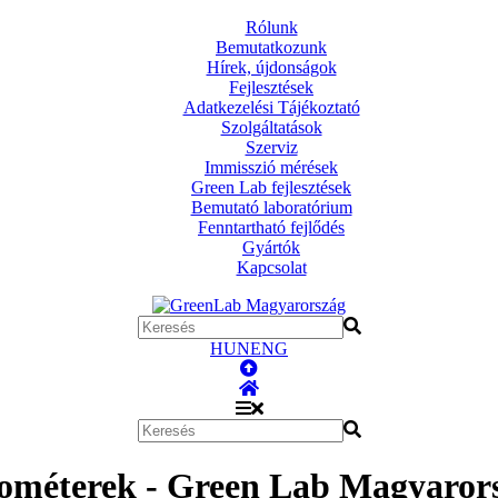
Rólunk
Bemutatkozunk
Hírek, újdonságok
Fejlesztések
Adatkezelési Tájékoztató
Szolgáltatások
Szerviz
Immisszió mérések
Green Lab fejlesztések
Bemutató laboratórium
Fenntartható fejlődés
Gyártók
Kapcsolat
HUN
ENG
éterek - Green Lab Magyarors