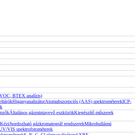
 (VOC, BTEX analízis)
eltárók
Higanyanalizátor
Atomabszorpciós (AAS) spektrométerek
ICP-
ek
emzők
Általános gázmintavevő eszközök
Kiegészítő műszerek
Kézi/hordozható gázkromatográf rendszerek
Mikrohullámú
UV/VIS spektrofotométerek
ktrométerek
S, N, C, Cl elemanalizátorok
XRF-