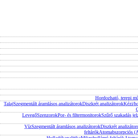
Hordozható, terepi m
Talaj
Szegmentált áramlásos analizátorok
Diszkrét analizátorok
Kézi/h
O
Levegő
Szenzorok
Por- és filtermonitorok
Szűrő szakadás jel
Víz
Szegmentált áramlásos analizátorok
Diszkrét analizátor
feltárók
Atomabszorpciós (
Hulladékanalitika
Mikrohullámú feltárók
Atomab