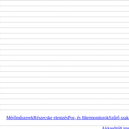
Mérőműszerek
Részecske elemzés
Por- és filtermonitorok
Szűrő szak
Akkreditált im