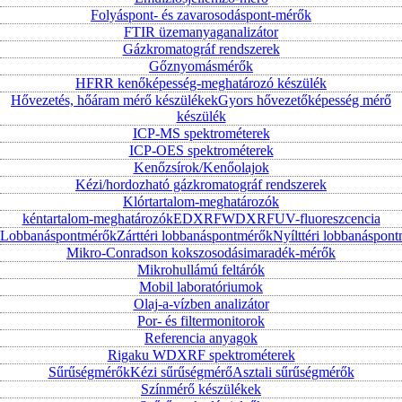
Folyáspont- és zavarosodáspont-mérők
FTIR üzemanyaganalizátor
Gázkromatográf rendszerek
Gőznyomásmérők
HFRR kenőképesség-meghatározó készülék
Hővezetés, hőáram mérő készülékek
Gyors hővezetőképesség mérő
készülék
ICP-MS spektrométerek
ICP-OES spektrométerek
Kenőzsírok/Kenőolajok
Kézi/hordozható gázkromatográf rendszerek
Klórtartalom-meghatározók
kéntartalom-meghatározók
EDXRF
WDXRF
UV-fluoreszcencia
Lobbanáspontmérők
Zárttéri lobbanáspontmérők
Nyílttéri lobbanáspon
Mikro-Conradson kokszosodásimaradék-mérők
Mikrohullámú feltárók
Mobil laboratóriumok
Olaj-a-vízben analizátor
Por- és filtermonitorok
Referencia anyagok
Rigaku WDXRF spektrométerek
Sűrűségmérők
Kézi sűrűségmérő
Asztali sűrűségmérők
Színmérő készülékek