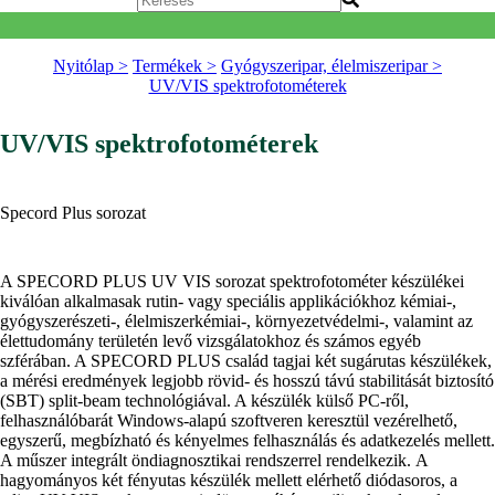
Nyitólap >
Termékek >
Gyógyszeripar, élelmiszeripar >
UV/VIS spektrofotométerek
UV/VIS spektrofotométerek
Specord Plus sorozat
A SPECORD PLUS UV VIS sorozat spektrofotométer készülékei
kiválóan alkalmasak rutin- vagy speciális applikációkhoz kémiai-,
gyógyszerészeti-, élelmiszerkémiai-, környezetvédelmi-, valamint az
élettudomány területén levő vizsgálatokhoz és számos egyéb
szférában. A SPECORD PLUS család tagjai két sugárutas készülékek,
a mérési eredmények legjobb rövid- és hosszú távú stabilitását biztosító
(SBT) split-beam technológiával. A készülék külső PC-ről,
felhasználóbarát Windows-alapú szoftveren keresztül vezérelhető,
egyszerű, megbízható és kényelmes felhasználás és adatkezelés mellett.
A műszer integrált öndiagnosztikai rendszerrel rendelkezik. A
hagyományos két fényutas készülék mellett elérhető diódasoros, a