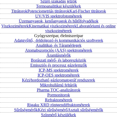
Szűrő szakadás jelzők
Termoanalitikai készülékek
Titrátorok
Potenciometriás titrátorok
Karl-Fischer titrátorok
UV/VIS spektrofotométerek
Üzemanyagok, kenőanyagok és hűtőfolyadékok
Viszkoziméterek
Kinematikai viszkoziméterek
Laboratóriumi és online
viszkoziméterek
Gyógyszeripar, élelmiszeripar
Adatgyűjtő, -feldolgozó és kommunikációs szoftverek
Analitikai- és Táramérlegek
Atomabszorpciós (AAS) spektrométerek
Áramlásmérők
Borászati mérő- és laboreszközök
Emissziós és processz gázelemzők
ICP-MS spektrométerek
ICP-OES spektrométerek
Kézi/hordozható gázkromatográf rendszerek
Mikrohullámú feltárók
Pharma TOC-analizátorok
Pormonitorok
Refraktométerek
Rigaku XRD röntgendiffraktométerek
Sűrűségmérők
Kézi sűrűségmérő
Asztali sűrűségmérők
Színmérő készülékek