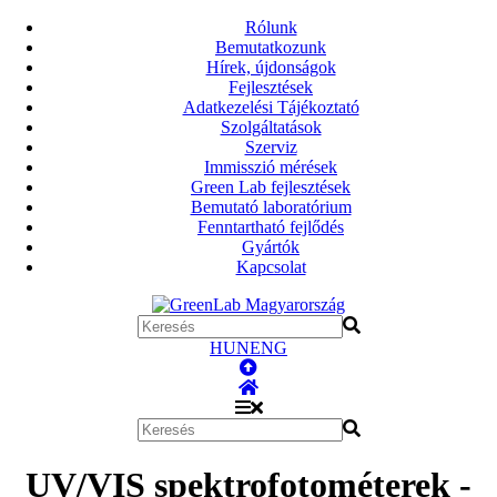
Rólunk
Bemutatkozunk
Hírek, újdonságok
Fejlesztések
Adatkezelési Tájékoztató
Szolgáltatások
Szerviz
Immisszió mérések
Green Lab fejlesztések
Bemutató laboratórium
Fenntartható fejlődés
Gyártók
Kapcsolat
HUN
ENG
UV/VIS spektrofotométerek -