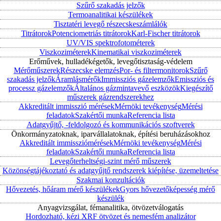
Szűrő szakadás jelzők
Termoanalitikai készülékek
Tisztatéri levegő részecskeszámlálók
Titrátorok
Potenciometriás titrátorok
Karl-Fischer titrátorok
UV/VIS spektrofotométerek
Viszkoziméterek
Kinematikai viszkoziméterek
Erőművek, hulladékégetők, levegőtisztaság-védelem
Mérőműszerek
Részecske elemzés
Por- és filtermonitorok
Szűrő
szakadás jelzők
Áramlásmérők
Immissziós gázelemzők
Emissziós és
processz gázelemzők
Általános gázmintavevő eszközök
Kiegészítő
műszerek gázrendszerekhez
Akkreditált immisszió mérések
Mérnöki tevékenység
Mérési
feladatok
Szakértői munka
Referencia lista
Adatgyűjtő, -feldolgozó és kommunikációs szoftverek
Önkormányzatoknak, iparvállalatoknak, építési beruházásokhoz
Akkreditált immissziómérések
Mérnöki tevékenység
Mérési
feladatok
Szakértői munka
Referencia lista
Levegőterheltségi-szint mérő műszerek
Közönségtájékoztató és adatgyűjtő rendszerek kiépítése, üzemeltetése
Szakmai konzultációk
Hővezetés, hőáram mérő készülékek
Gyors hővezetőképesség mérő
készülék
Anyagvizsgálat, fémanalitika, ötvözetválogatás
Hordozható, kézi XRF ötvözet és nemesfém analizátor