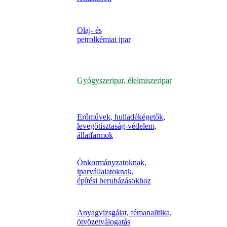
Olaj- és
petrolkémiai ipar
Gyógyszeripar, élelmiszeripar
Erőművek, hulladékégetők,
levegőtisztaság-védelem,
állatfarmok
Önkormányzatoknak,
iparvállalatoknak,
építési beruházásokhoz
Anyagvizsgálat, fémanalitika,
ötvözetválogatás