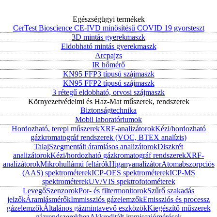
Egészségügyi termékek
CerTest Bioscience CE-IVD minősítésű COVID 19 gyorsteszt
3D mintás gyerekmaszk
Eldobható mintás gyerekmaszk
Arcpajzs
IR hőmérő
KN95 FFP3 típusú szájmaszk
KN95 FFP2 típusú szájmaszk
3 rétegű eldobható, orvosi szájmaszk
Környezetvédelmi és Haz-Mat műszerek, rendszerek
Biztonságtechnika
Mobil laboratóriumok
Hordozható, terepi műszerek
XRF-analizátorok
Kézi/hordozható
gázkromatográf rendszerek (VOC, BTEX analízis)
Talaj
Szegmentált áramlásos analizátorok
Diszkrét
analizátorok
Kézi/hordozható gázkromatográf rendszerek
XRF-
analizátorok
Mikrohullámú feltárók
Higanyanalizátor
Atomabszorpciós
(AAS) spektrométerek
ICP-OES spektrométerek
ICP-MS
spektrométerek
UV/VIS spektrofotométerek
Levegő
Szenzorok
Por- és filtermonitorok
Szűrő szakadás
jelzők
Áramlásmérők
Immissziós gázelemzők
Emissziós és processz
gázelemzők
Általános gázmintavevő eszközök
Kiegészítő műszerek
gázrendszerekhez
Akkreditált immissziómérések