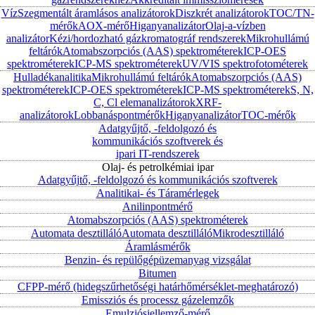
Víz
Szegmentált áramlásos analizátorok
Diszkrét analizátorok
TOC/TN-
mérők
AOX-mérő
Higanyanalizátor
Olaj-a-vízben
analizátor
Kézi/hordozható gázkromatográf rendszerek
Mikrohullámú
feltárók
Atomabszorpciós (AAS) spektrométerek
ICP-OES
spektrométerek
ICP-MS spektrométerek
UV/VIS spektrofotométerek
Hulladékanalitika
Mikrohullámú feltárók
Atomabszorpciós (AAS)
spektrométerek
ICP-OES spektrométerek
ICP-MS spektrométerek
S, N,
C, Cl elemanalizátorok
XRF-
analizátorok
Lobbanáspontmérők
Higanyanalizátor
TOC-mérők
Adatgyűjtő, -feldolgozó és
kommunikációs szoftverek és
ipari IT-rendszerek
Olaj- és petrolkémiai ipar
Adatgyűjtő, -feldolgozó és kommunikációs szoftverek
Analitikai- és Táramérlegek
Anilinpontmérő
Atomabszorpciós (AAS) spektrométerek
Automata desztilláló
Automata desztilláló
Mikrodesztilláló
Áramlásmérők
Benzin- és repülőgépüzemanyag vizsgálat
Bitumen
CFPP-mérő (hidegszűrhetőségi határhőmérséklet-meghatározó)
Emissziós és processz gázelemzők
Emulziósjellemző-mérő