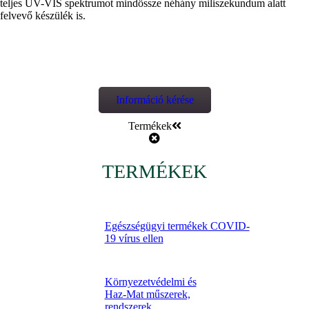
teljes UV-VIS spektrumot mindössze néhány miliszekundum alatt
felvevő készülék is.
Információ kérése
Termékek
TERMÉKEK
Egészségügyi termékek COVID-
19 vírus ellen
Környezetvédelmi és
Haz-Mat műszerek,
rendszerek