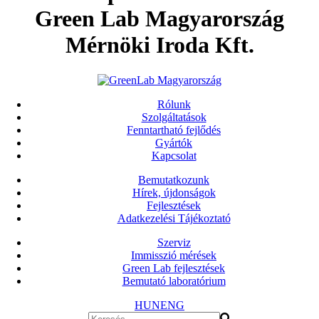
Green Lab Magyarország
Mérnöki Iroda Kft.
Rólunk
Szolgáltatások
Fenntartható fejlődés
Gyártók
Kapcsolat
Bemutatkozunk
Hírek, újdonságok
Fejlesztések
Adatkezelési Tájékoztató
Szerviz
Immisszió mérések
Green Lab fejlesztések
Bemutató laboratórium
HUN
ENG