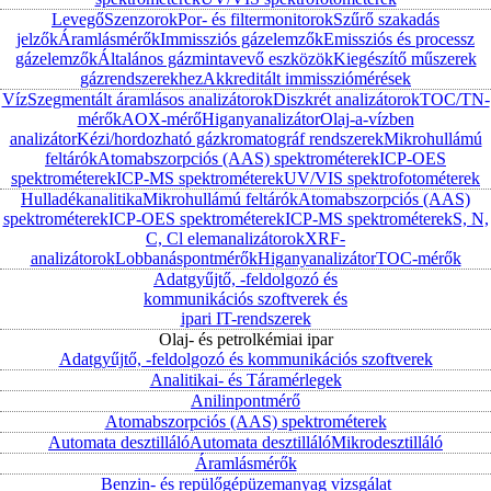
Levegő
Szenzorok
Por- és filtermonitorok
Szűrő szakadás
jelzők
Áramlásmérők
Immissziós gázelemzők
Emissziós és processz
gázelemzők
Általános gázmintavevő eszközök
Kiegészítő műszerek
gázrendszerekhez
Akkreditált immissziómérések
Víz
Szegmentált áramlásos analizátorok
Diszkrét analizátorok
TOC/TN-
mérők
AOX-mérő
Higanyanalizátor
Olaj-a-vízben
analizátor
Kézi/hordozható gázkromatográf rendszerek
Mikrohullámú
feltárók
Atomabszorpciós (AAS) spektrométerek
ICP-OES
spektrométerek
ICP-MS spektrométerek
UV/VIS spektrofotométerek
Hulladékanalitika
Mikrohullámú feltárók
Atomabszorpciós (AAS)
spektrométerek
ICP-OES spektrométerek
ICP-MS spektrométerek
S, N,
C, Cl elemanalizátorok
XRF-
analizátorok
Lobbanáspontmérők
Higanyanalizátor
TOC-mérők
Adatgyűjtő, -feldolgozó és
kommunikációs szoftverek és
ipari IT-rendszerek
Olaj- és petrolkémiai ipar
Adatgyűjtő, -feldolgozó és kommunikációs szoftverek
Analitikai- és Táramérlegek
Anilinpontmérő
Atomabszorpciós (AAS) spektrométerek
Automata desztilláló
Automata desztilláló
Mikrodesztilláló
Áramlásmérők
Benzin- és repülőgépüzemanyag vizsgálat