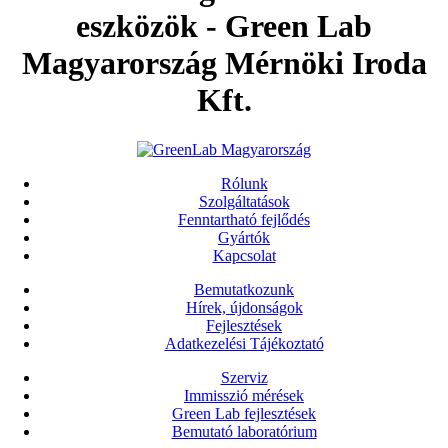
eszközök - Green Lab
Magyarország Mérnöki Iroda
Kft.
Rólunk
Szolgáltatások
Fenntartható fejlődés
Gyártók
Kapcsolat
Bemutatkozunk
Hírek, újdonságok
Fejlesztések
Adatkezelési Tájékoztató
Szerviz
Immisszió mérések
Green Lab fejlesztések
Bemutató laboratórium