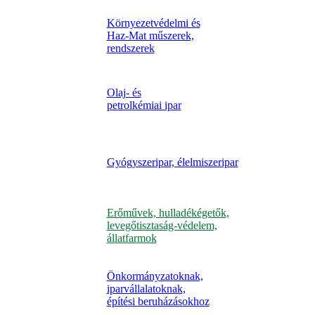
Környezetvédelmi és
Haz-Mat műszerek,
rendszerek
Olaj- és
petrolkémiai ipar
Gyógyszeripar, élelmiszeripar
Erőművek, hulladékégetők,
levegőtisztaság-védelem,
állatfarmok
Önkormányzatoknak,
iparvállalatoknak,
építési beruházásokhoz