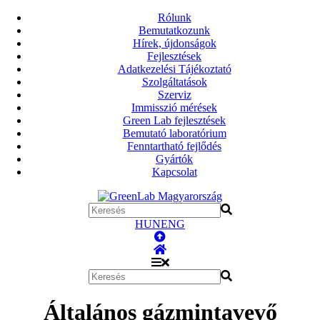
Rólunk
Bemutatkozunk
Hírek, újdonságok
Fejlesztések
Adatkezelési Tájékoztató
Szolgáltatások
Szerviz
Immisszió mérések
Green Lab fejlesztések
Bemutató laboratórium
Fenntartható fejlődés
Gyártók
Kapcsolat
HUN
ENG
Általános gázmintavevő