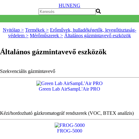
HUN
ENG
Nyitólap >
Termékek >
Erőművek, hulladékégetők, levegőtisztaság-
védelem >
Mérőműszerek >
Általános gázmintavevő eszközök
Általános gázmintavevő eszközök
Szekvenciális gázmintavevő
Green Lab AirSampL'Air PRO
Kézi/hordozható gázkromatográf rendszerek (VOC, BTEX analízis)
FROG-5000