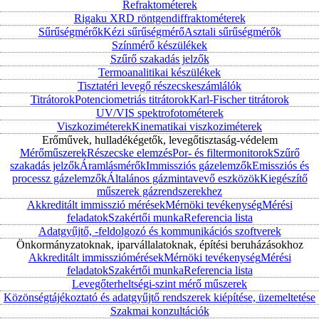
Refraktométerek
Rigaku XRD röntgendiffraktométerek
Sűrűségmérők
Kézi sűrűségmérő
Asztali sűrűségmérők
Színmérő készülékek
Szűrő szakadás jelzők
Termoanalitikai készülékek
Tisztatéri levegő részecskeszámlálók
Titrátorok
Potenciometriás titrátorok
Karl-Fischer titrátorok
UV/VIS spektrofotométerek
Viszkoziméterek
Kinematikai viszkoziméterek
Erőművek, hulladékégetők, levegőtisztaság-védelem
Mérőműszerek
Részecske elemzés
Por- és filtermonitorok
Szűrő
szakadás jelzők
Áramlásmérők
Immissziós gázelemzők
Emissziós és
processz gázelemzők
Általános gázmintavevő eszközök
Kiegészítő
műszerek gázrendszerekhez
Akkreditált immisszió mérések
Mérnöki tevékenység
Mérési
feladatok
Szakértői munka
Referencia lista
Adatgyűjtő, -feldolgozó és kommunikációs szoftverek
Önkormányzatoknak, iparvállalatoknak, építési beruházásokhoz
Akkreditált immissziómérések
Mérnöki tevékenység
Mérési
feladatok
Szakértői munka
Referencia lista
Levegőterheltségi-szint mérő műszerek
Közönségtájékoztató és adatgyűjtő rendszerek kiépítése, üzemeltetése
Szakmai konzultációk