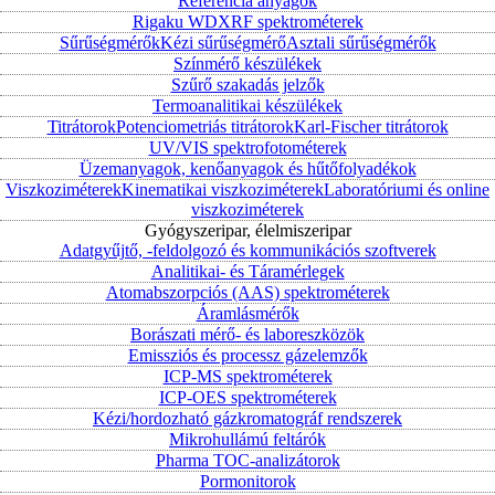
Referencia anyagok
Rigaku WDXRF spektrométerek
Sűrűségmérők
Kézi sűrűségmérő
Asztali sűrűségmérők
Színmérő készülékek
Szűrő szakadás jelzők
Termoanalitikai készülékek
Titrátorok
Potenciometriás titrátorok
Karl-Fischer titrátorok
UV/VIS spektrofotométerek
Üzemanyagok, kenőanyagok és hűtőfolyadékok
Viszkoziméterek
Kinematikai viszkoziméterek
Laboratóriumi és online
viszkoziméterek
Gyógyszeripar, élelmiszeripar
Adatgyűjtő, -feldolgozó és kommunikációs szoftverek
Analitikai- és Táramérlegek
Atomabszorpciós (AAS) spektrométerek
Áramlásmérők
Borászati mérő- és laboreszközök
Emissziós és processz gázelemzők
ICP-MS spektrométerek
ICP-OES spektrométerek
Kézi/hordozható gázkromatográf rendszerek
Mikrohullámú feltárók
Pharma TOC-analizátorok
Pormonitorok