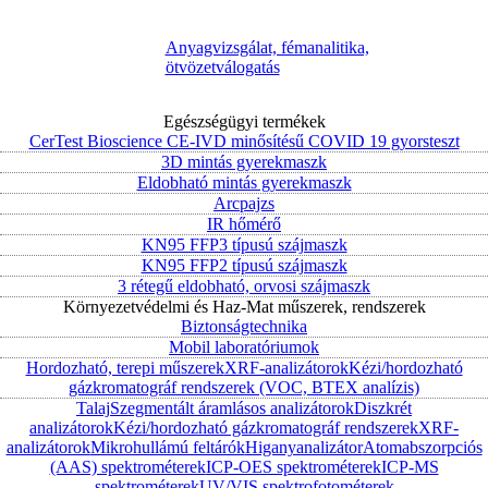
Anyagvizsgálat, fémanalitika,
ötvözetválogatás
Egészségügyi termékek
CerTest Bioscience CE-IVD minősítésű COVID 19 gyorsteszt
3D mintás gyerekmaszk
Eldobható mintás gyerekmaszk
Arcpajzs
IR hőmérő
KN95 FFP3 típusú szájmaszk
KN95 FFP2 típusú szájmaszk
3 rétegű eldobható, orvosi szájmaszk
Környezetvédelmi és Haz-Mat műszerek, rendszerek
Biztonságtechnika
Mobil laboratóriumok
Hordozható, terepi műszerek
XRF-analizátorok
Kézi/hordozható
gázkromatográf rendszerek (VOC, BTEX analízis)
Talaj
Szegmentált áramlásos analizátorok
Diszkrét
analizátorok
Kézi/hordozható gázkromatográf rendszerek
XRF-
analizátorok
Mikrohullámú feltárók
Higanyanalizátor
Atomabszorpciós
(AAS) spektrométerek
ICP-OES spektrométerek
ICP-MS
spektrométerek
UV/VIS spektrofotométerek