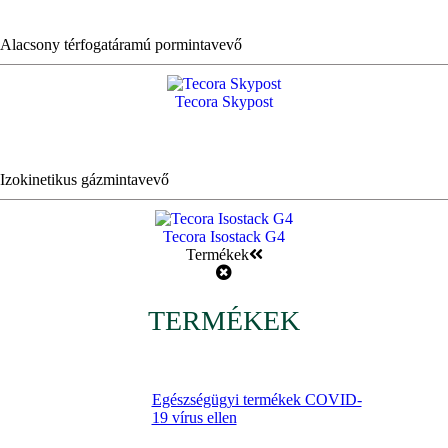
Alacsony térfogatáramú pormintavevő
Tecora Skypost
Izokinetikus gázmintavevő
Tecora Isostack G4
Termékek
TERMÉKEK
Egészségügyi termékek COVID-
19 vírus ellen