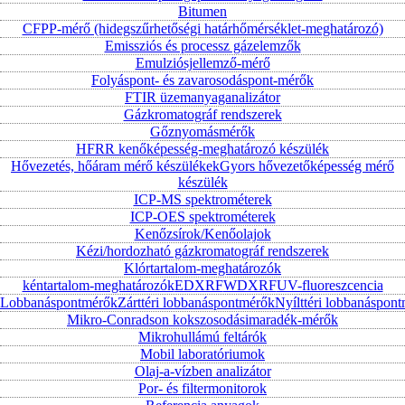
Bitumen
CFPP-mérő (hidegszűrhetőségi határhőmérséklet-meghatározó)
Emissziós és processz gázelemzők
Emulziósjellemző-mérő
Folyáspont- és zavarosodáspont-mérők
FTIR üzemanyaganalizátor
Gázkromatográf rendszerek
Gőznyomásmérők
HFRR kenőképesség-meghatározó készülék
Hővezetés, hőáram mérő készülékek
Gyors hővezetőképesség mérő
készülék
ICP-MS spektrométerek
ICP-OES spektrométerek
Kenőzsírok/Kenőolajok
Kézi/hordozható gázkromatográf rendszerek
Klórtartalom-meghatározók
kéntartalom-meghatározók
EDXRF
WDXRF
UV-fluoreszcencia
Lobbanáspontmérők
Zárttéri lobbanáspontmérők
Nyílttéri lobbanáspon
Mikro-Conradson kokszosodásimaradék-mérők
Mikrohullámú feltárók
Mobil laboratóriumok
Olaj-a-vízben analizátor
Por- és filtermonitorok