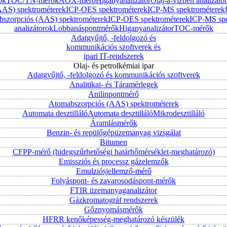
ok
TOC/TN-mérők
AOX-mérő
Higanyanalizátor
Olaj-a-vízben analizátor
AAS) spektrométerek
ICP-OES spektrométerek
ICP-MS spektrométerek
szorpciós (AAS) spektrométerek
ICP-OES spektrométerek
ICP-MS spe
analizátorok
Lobbanáspontmérők
Higanyanalizátor
TOC-mérők
Adatgyűjtő, -feldolgozó és
kommunikációs szoftverek és
ipari IT-rendszerek
Olaj- és petrolkémiai ipar
Adatgyűjtő, -feldolgozó és kommunikációs szoftverek
Analitikai- és Táramérlegek
Anilinpontmérő
Atomabszorpciós (AAS) spektrométerek
Automata desztilláló
Automata desztilláló
Mikrodesztilláló
Áramlásmérők
Benzin- és repülőgépüzemanyag vizsgálat
Bitumen
CFPP-mérő (hidegszűrhetőségi határhőmérséklet-meghatározó)
Emissziós és processz gázelemzők
Emulziósjellemző-mérő
Folyáspont- és zavarosodáspont-mérők
FTIR üzemanyaganalizátor
Gázkromatográf rendszerek
Gőznyomásmérők
HFRR kenőképesség-meghatározó készülék