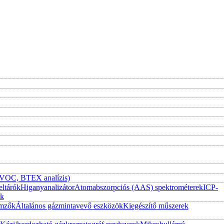
 (VOC, BTEX analízis)
eltárók
Higanyanalizátor
Atomabszorpciós (AAS) spektrométerek
ICP-
ek
emzők
Általános gázmintavevő eszközök
Kiegészítő műszerek