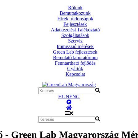
Rólunk
Bemutatkozunk
Hírek, újdonságok
Fejlesztések
Adatkezelési Tájékoztató
Szolgáltatások
Szerviz
Immisszió mérések
Green Lab fejlesztések
Bemutató laboratórium
Fenntartható fejlődés
Gyártók
Kapcsolat
HUN
ENG
 - Green Lab Magyarország Mér