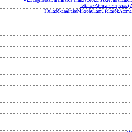
Víz
Szegmentált áramlásos analizátorok
Diszkrét analizátor
feltárók
Atomabszorpciós (
Hulladékanalitika
Mikrohullámú feltárók
Atomab