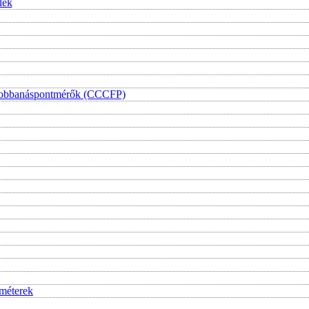
lék
i lobbanáspontmérők (CCCFP)
iméterek