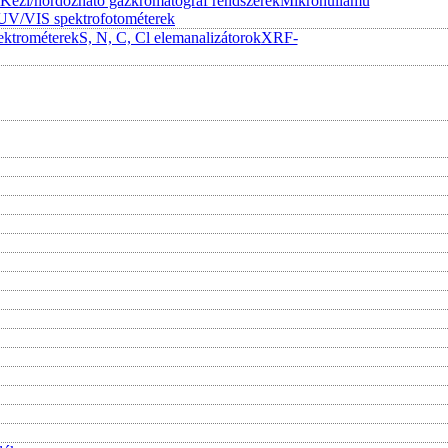
Kézi/hordozható gázkromatográf rendszerek
Mikrohullámú
UV/VIS spektrofotométerek
ktrométerek
S, N, C, Cl elemanalizátorok
XRF-