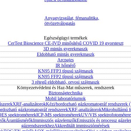
Anyagvizsgálat, fémanalitika,
ötvözetválogatás
Egészségügyi termékek
CerTest Bioscience CE-IVD minősítésű COVID 19 gyorsteszt
3D mintás gyerekmaszk
Eldobható mintás gyerekmaszk
Arcpajzs
IR hőmérő
KN95 FFP3 típusú szájmaszk
KN95 FFP2 típusú szájmaszk
3 rétegű eldobható, orvosi szájmaszk
Környezetvédelmi és Haz-Mat műszerek, rendszerek
Biztonságtechnika
Mobil laboratóriumok
űszerek
XRF-analizátorok
Kézi/hordozható gázkromatográf rendszerek
ordozható gázkromatográf rendszerek
XRF-analizátorok
Mikrohullámú f
ES spektrométerek
ICP-MS spektrométerek
UV/VIS spektrofotométer
zők
Áramlásmérők
Immissziós gázelemzők
Emissziós és processz gázel
gázrendszerekhez
Akkreditált immissziómérések