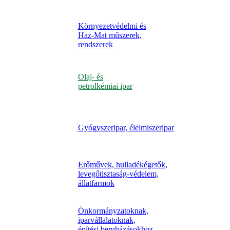
Környezetvédelmi és
Haz-Mat műszerek,
rendszerek
Olaj- és
petrolkémiai ipar
Gyógyszeripar, élelmiszeripar
Erőművek, hulladékégetők,
levegőtisztaság-védelem,
állatfarmok
Önkormányzatoknak,
iparvállalatoknak,
építési beruházásokhoz