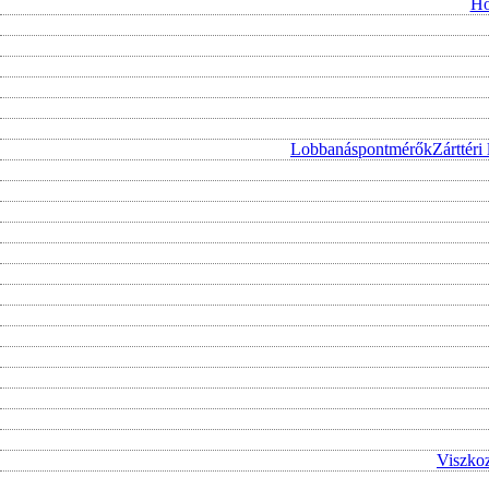
Hő
Lobbanáspontmérők
Zárttér
Viszko