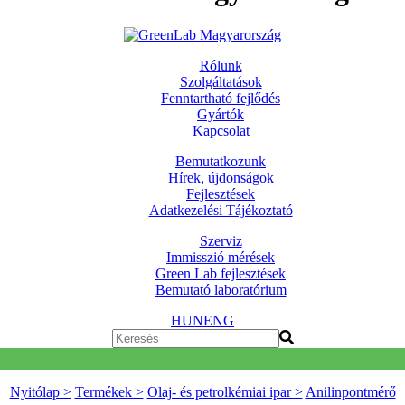
Rólunk
Szolgáltatások
Fenntartható fejlődés
Gyártók
Kapcsolat
Bemutatkozunk
Hírek, újdonságok
Fejlesztések
Adatkezelési Tájékoztató
Szerviz
Immisszió mérések
Green Lab fejlesztések
Bemutató laboratórium
HUN
ENG
Nyitólap >
Termékek >
Olaj- és petrolkémiai ipar >
Anilinpontmérő