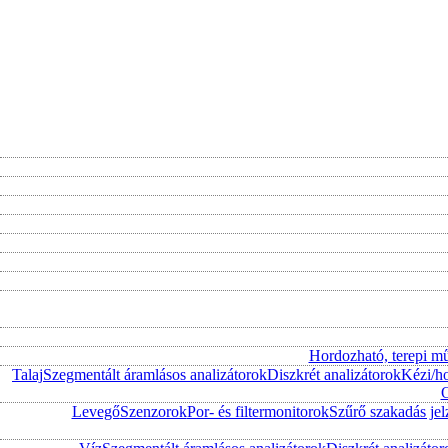
Hordozható, terepi m
Talaj
Szegmentált áramlásos analizátorok
Diszkrét analizátorok
Kézi/h
O
Levegő
Szenzorok
Por- és filtermonitorok
Szűrő szakadás jel