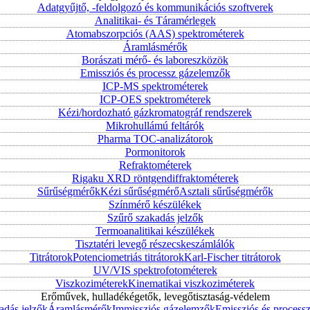
Adatgyűjtő, -feldolgozó és kommunikációs szoftverek
Analitikai- és Táramérlegek
Atomabszorpciós (AAS) spektrométerek
Áramlásmérők
Borászati mérő- és laboreszközök
Emissziós és processz gázelemzők
ICP-MS spektrométerek
ICP-OES spektrométerek
Kézi/hordozható gázkromatográf rendszerek
Mikrohullámú feltárók
Pharma TOC-analizátorok
Pormonitorok
Refraktométerek
Rigaku XRD röntgendiffraktométerek
Sűrűségmérők
Kézi sűrűségmérő
Asztali sűrűségmérők
Színmérő készülékek
Szűrő szakadás jelzők
Termoanalitikai készülékek
Tisztatéri levegő részecskeszámlálók
Titrátorok
Potenciometriás titrátorok
Karl-Fischer titrátorok
UV/VIS spektrofotométerek
Viszkoziméterek
Kinematikai viszkoziméterek
Erőművek, hulladékégetők, levegőtisztaság-védelem
adás jelzők
Áramlásmérők
Immissziós gázelemzők
Emissziós és process