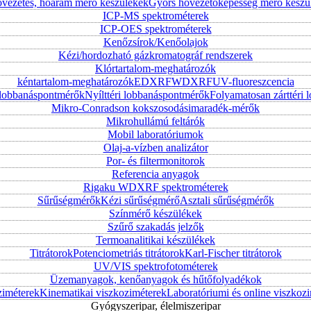
vezetés, hőáram mérő készülékek
Gyors hővezetőképesség mérő készü
ICP-MS spektrométerek
ICP-OES spektrométerek
Kenőzsírok/Kenőolajok
Kézi/hordozható gázkromatográf rendszerek
Klórtartalom-meghatározók
kéntartalom-meghatározók
EDXRF
WDXRF
UV-fluoreszcencia
i lobbanáspontmérők
Nyílttéri lobbanáspontmérők
Folyamatosan zárttér
Mikro-Conradson kokszosodásimaradék-mérők
Mikrohullámú feltárók
Mobil laboratóriumok
Olaj-a-vízben analizátor
Por- és filtermonitorok
Referencia anyagok
Rigaku WDXRF spektrométerek
Sűrűségmérők
Kézi sűrűségmérő
Asztali sűrűségmérők
Színmérő készülékek
Szűrő szakadás jelzők
Termoanalitikai készülékek
Titrátorok
Potenciometriás titrátorok
Karl-Fischer titrátorok
UV/VIS spektrofotométerek
Üzemanyagok, kenőanyagok és hűtőfolyadékok
ziméterek
Kinematikai viszkoziméterek
Laboratóriumi és online viszkoz
Gyógyszeripar, élelmiszeripar