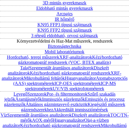
3D mintás gyerekmaszk
Eldobható mintás gyerekmaszk
Arcpajzs
IR hőmérő
KN95 FFP3 típusú szájmaszk
KN95 FFP2 típusú szájmaszk
3 rétegű eldobható, orvosi szájmaszk
Környezetvédelmi és Haz-Mat műszerek, rendszerek
Biztonságtechnika
Mobil laboratóriumok
Hordozható, terepi műszerek
XRF-analizátorok
Kézi/hordozható
gázkromatográf rendszerek (VOC, BTEX analízis)
Talaj
Szegmentált áramlásos analizátorok
Diszkrét
analizátorok
Kézi/hordozható gázkromatográf rendszerek
XRF-
analizátorok
Mikrohullámú feltárók
Higanyanalizátor
Atomabszorpciós
(AAS) spektrométerek
ICP-OES spektrométerek
ICP-MS
spektrométerek
UV/VIS spektrofotométerek
Levegő
Szenzorok
Por- és filtermonitorok
Szűrő szakadás
jelzők
Áramlásmérők
Immissziós gázelemzők
Emissziós és processz
gázelemzők
Általános gázmintavevő eszközök
Kiegészítő műszerek
gázrendszerekhez
Akkreditált immissziómérések
Víz
Szegmentált áramlásos analizátorok
Diszkrét analizátorok
TOC/TN-
mérők
AOX-mérő
Higanyanalizátor
Olaj-a-vízben
analizátor
Kézi/hordozható gázkromatográf rendszerek
Mikrohullámú