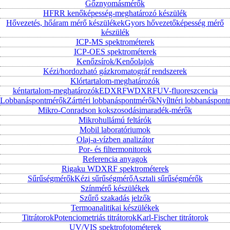
Gőznyomásmérők
HFRR kenőképesség-meghatározó készülék
Hővezetés, hőáram mérő készülékek
Gyors hővezetőképesség mérő
készülék
ICP-MS spektrométerek
ICP-OES spektrométerek
Kenőzsírok/Kenőolajok
Kézi/hordozható gázkromatográf rendszerek
Klórtartalom-meghatározók
kéntartalom-meghatározók
EDXRF
WDXRF
UV-fluoreszcencia
Lobbanáspontmérők
Zárttéri lobbanáspontmérők
Nyílttéri lobbanáspon
Mikro-Conradson kokszosodásimaradék-mérők
Mikrohullámú feltárók
Mobil laboratóriumok
Olaj-a-vízben analizátor
Por- és filtermonitorok
Referencia anyagok
Rigaku WDXRF spektrométerek
Sűrűségmérők
Kézi sűrűségmérő
Asztali sűrűségmérők
Színmérő készülékek
Szűrő szakadás jelzők
Termoanalitikai készülékek
Titrátorok
Potenciometriás titrátorok
Karl-Fischer titrátorok
UV/VIS spektrofotométerek