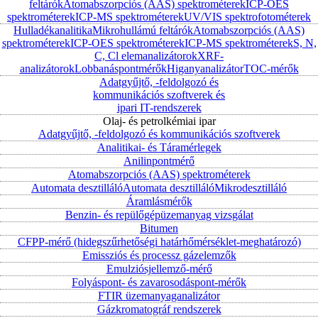
feltárók
Atomabszorpciós (AAS) spektrométerek
ICP-OES
spektrométerek
ICP-MS spektrométerek
UV/VIS spektrofotométerek
Hulladékanalitika
Mikrohullámú feltárók
Atomabszorpciós (AAS)
spektrométerek
ICP-OES spektrométerek
ICP-MS spektrométerek
S, N,
C, Cl elemanalizátorok
XRF-
analizátorok
Lobbanáspontmérők
Higanyanalizátor
TOC-mérők
Adatgyűjtő, -feldolgozó és
kommunikációs szoftverek és
ipari IT-rendszerek
Olaj- és petrolkémiai ipar
Adatgyűjtő, -feldolgozó és kommunikációs szoftverek
Analitikai- és Táramérlegek
Anilinpontmérő
Atomabszorpciós (AAS) spektrométerek
Automata desztilláló
Automata desztilláló
Mikrodesztilláló
Áramlásmérők
Benzin- és repülőgépüzemanyag vizsgálat
Bitumen
CFPP-mérő (hidegszűrhetőségi határhőmérséklet-meghatározó)
Emissziós és processz gázelemzők
Emulziósjellemző-mérő
Folyáspont- és zavarosodáspont-mérők
FTIR üzemanyaganalizátor
Gázkromatográf rendszerek