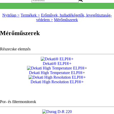
Nyitólap >
Termékek >
Erőművek, hulladékégetők, levegőtisztaság-
védelem >
Mérőműszerek
Mérőműszerek
Részecske elemzés
Dekati® ELPI®+
Dekati High Temperature ELPI®+
Dekati High Resolution ELPI®+
Por- és filtermonitorok