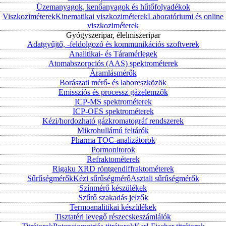
Üzemanyagok, kenőanyagok és hűtőfolyadékok
Viszkoziméterek
Kinematikai viszkoziméterek
Laboratóriumi és online
viszkoziméterek
Gyógyszeripar, élelmiszeripar
Adatgyűjtő, -feldolgozó és kommunikációs szoftverek
Analitikai- és Táramérlegek
Atomabszorpciós (AAS) spektrométerek
Áramlásmérők
Borászati mérő- és laboreszközök
Emissziós és processz gázelemzők
ICP-MS spektrométerek
ICP-OES spektrométerek
Kézi/hordozható gázkromatográf rendszerek
Mikrohullámú feltárók
Pharma TOC-analizátorok
Pormonitorok
Refraktométerek
Rigaku XRD röntgendiffraktométerek
Sűrűségmérők
Kézi sűrűségmérő
Asztali sűrűségmérők
Színmérő készülékek
Szűrő szakadás jelzők
Termoanalitikai készülékek
Tisztatéri levegő részecskeszámlálók