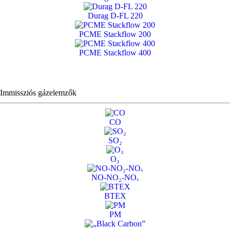
Durag D-FL 220
PCME Stackflow 200
PCME Stackflow 400
Immissziós gázelemzők
CO
SO₂
O₃
NO-NO₂-NOₓ
BTEX
PM