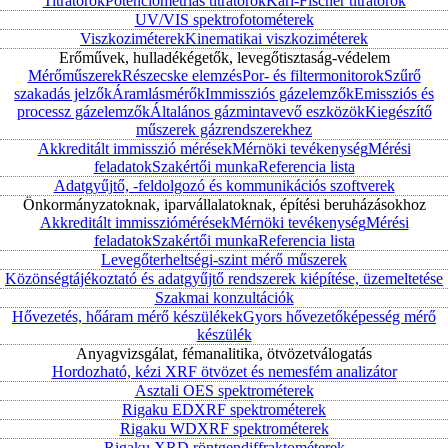
Titrátorok
Potenciometriás titrátorok
Karl-Fischer titrátorok
UV/VIS spektrofotométerek
Viszkoziméterek
Kinematikai viszkoziméterek
Erőművek, hulladékégetők, levegőtisztaság-védelem
Mérőműszerek
Részecske elemzés
Por- és filtermonitorok
Szűrő
szakadás jelzők
Áramlásmérők
Immissziós gázelemzők
Emissziós és
processz gázelemzők
Általános gázmintavevő eszközök
Kiegészítő
műszerek gázrendszerekhez
Akkreditált immisszió mérések
Mérnöki tevékenység
Mérési
feladatok
Szakértői munka
Referencia lista
Adatgyűjtő, -feldolgozó és kommunikációs szoftverek
Önkormányzatoknak, iparvállalatoknak, építési beruházásokhoz
Akkreditált immissziómérések
Mérnöki tevékenység
Mérési
feladatok
Szakértői munka
Referencia lista
Levegőterheltségi-szint mérő műszerek
Közönségtájékoztató és adatgyűjtő rendszerek kiépítése, üzemeltetése
Szakmai konzultációk
Hővezetés, hőáram mérő készülékek
Gyors hővezetőképesség mérő
készülék
Anyagvizsgálat, fémanalitika, ötvözetválogatás
Hordozható, kézi XRF ötvözet és nemesfém analizátor
Asztali OES spektrométerek
Rigaku EDXRF spektrométerek
Rigaku WDXRF spektrométerek
Rigaku XRD röntgendiffraktométerek