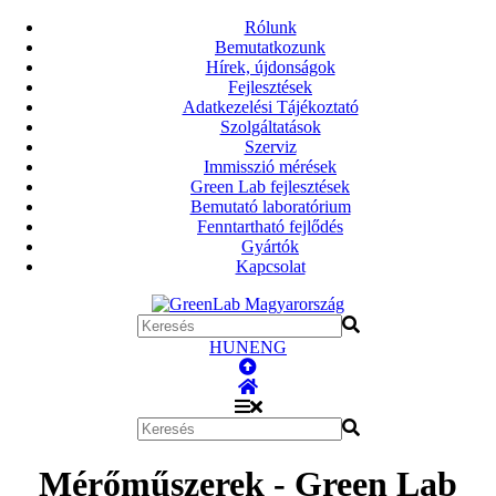
Rólunk
Bemutatkozunk
Hírek, újdonságok
Fejlesztések
Adatkezelési Tájékoztató
Szolgáltatások
Szerviz
Immisszió mérések
Green Lab fejlesztések
Bemutató laboratórium
Fenntartható fejlődés
Gyártók
Kapcsolat
HUN
ENG
Mérőműszerek - Green Lab