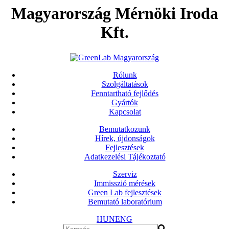
Magyarország Mérnöki Iroda
Kft.
Rólunk
Szolgáltatások
Fenntartható fejlődés
Gyártók
Kapcsolat
Bemutatkozunk
Hírek, újdonságok
Fejlesztések
Adatkezelési Tájékoztató
Szerviz
Immisszió mérések
Green Lab fejlesztések
Bemutató laboratórium
HUN
ENG