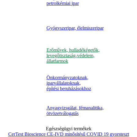
petrolkémiai ipar
Gyógyszeripar, élelmiszeripar
Erőművek, hulladékégetők,
levegőtisztaság-védelem,
állatfarmok
Önkormányzatoknak,
iparvállalatoknak,
építési beruházásokhoz
Anyagvizsgálat, fémanalitika,
ötvözetválogatás
Egészségügyi termékek
CerTest Bioscience CE-IVD minősítésű COVID 19 gyorsteszt