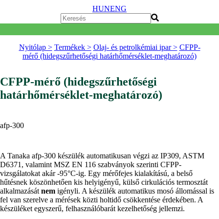
HUN
ENG
Nyitólap >
Termékek >
Olaj- és petrolkémiai ipar >
CFPP-
mérő (hidegszűrhetőségi határhőmérséklet-meghatározó)
CFPP-mérő (hidegszűrhetőségi
határhőmérséklet-meghatározó)
afp-300
A Tanaka afp-300 készülék automatikusan végzi az IP309, ASTM
D6371, valamint MSZ EN 116 szabványok szerinti CFPP-
vizsgálatokat akár -95°C-ig. Egy mérőfejes kialakítású, a belső
hűtésnek köszönhetően kis helyigényű, külső cirkulációs termosztát
alkalmazását
nem
igényli. A készülék automatikus mosó állomással is
fel van szerelve a mérések közti holtidő csökkentése érdekében. A
készüléket egyszerű, felhasználóbarát kezelhetőség jellemzi.