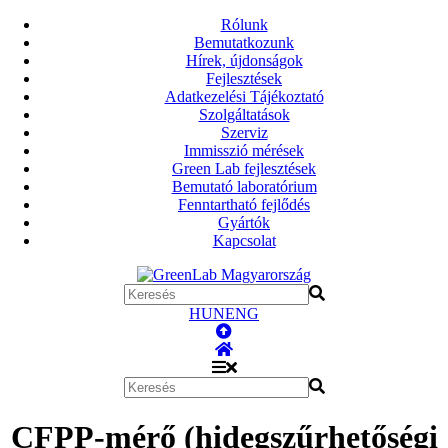
Rólunk
Bemutatkozunk
Hírek, újdonságok
Fejlesztések
Adatkezelési Tájékoztató
Szolgáltatások
Szerviz
Immisszió mérések
Green Lab fejlesztések
Bemutató laboratórium
Fenntartható fejlődés
Gyártók
Kapcsolat
HUN
ENG
CFPP-mérő (hidegszűrhetőségi