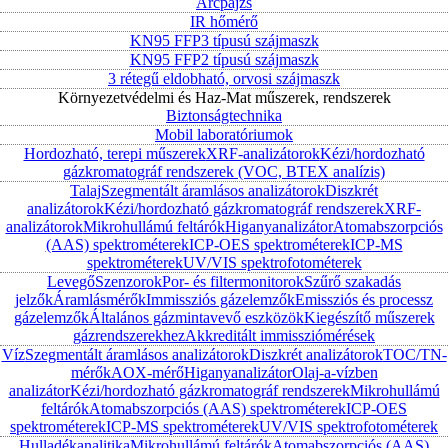
Arcpajzs
IR hőmérő
KN95 FFP3 típusú szájmaszk
KN95 FFP2 típusú szájmaszk
3 rétegű eldobható, orvosi szájmaszk
Környezetvédelmi és Haz-Mat műszerek, rendszerek
Biztonságtechnika
Mobil laboratóriumok
Hordozható, terepi műszerek
XRF-analizátorok
Kézi/hordozható
gázkromatográf rendszerek (VOC, BTEX analízis)
Talaj
Szegmentált áramlásos analizátorok
Diszkrét
analizátorok
Kézi/hordozható gázkromatográf rendszerek
XRF-
analizátorok
Mikrohullámú feltárók
Higanyanalizátor
Atomabszorpciós
(AAS) spektrométerek
ICP-OES spektrométerek
ICP-MS
spektrométerek
UV/VIS spektrofotométerek
Levegő
Szenzorok
Por- és filtermonitorok
Szűrő szakadás
jelzők
Áramlásmérők
Immissziós gázelemzők
Emissziós és processz
gázelemzők
Általános gázmintavevő eszközök
Kiegészítő műszerek
gázrendszerekhez
Akkreditált immissziómérések
Víz
Szegmentált áramlásos analizátorok
Diszkrét analizátorok
TOC/TN-
mérők
AOX-mérő
Higanyanalizátor
Olaj-a-vízben
analizátor
Kézi/hordozható gázkromatográf rendszerek
Mikrohullámú
feltárók
Atomabszorpciós (AAS) spektrométerek
ICP-OES
spektrométerek
ICP-MS spektrométerek
UV/VIS spektrofotométerek
Hulladékanalitika
Mikrohullámú feltárók
Atomabszorpciós (AAS)