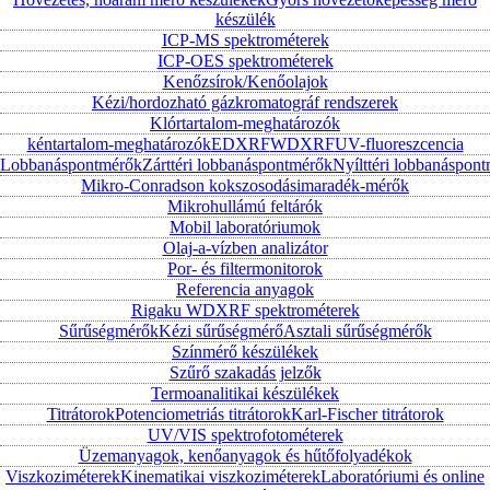
készülék
ICP-MS spektrométerek
ICP-OES spektrométerek
Kenőzsírok/Kenőolajok
Kézi/hordozható gázkromatográf rendszerek
Klórtartalom-meghatározók
kéntartalom-meghatározók
EDXRF
WDXRF
UV-fluoreszcencia
Lobbanáspontmérők
Zárttéri lobbanáspontmérők
Nyílttéri lobbanáspon
Mikro-Conradson kokszosodásimaradék-mérők
Mikrohullámú feltárók
Mobil laboratóriumok
Olaj-a-vízben analizátor
Por- és filtermonitorok
Referencia anyagok
Rigaku WDXRF spektrométerek
Sűrűségmérők
Kézi sűrűségmérő
Asztali sűrűségmérők
Színmérő készülékek
Szűrő szakadás jelzők
Termoanalitikai készülékek
Titrátorok
Potenciometriás titrátorok
Karl-Fischer titrátorok
UV/VIS spektrofotométerek
Üzemanyagok, kenőanyagok és hűtőfolyadékok
Viszkoziméterek
Kinematikai viszkoziméterek
Laboratóriumi és online