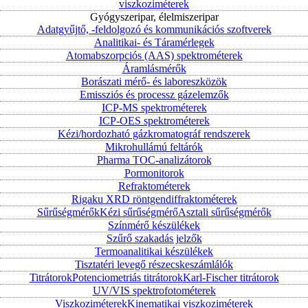
viszkoziméterek
Gyógyszeripar, élelmiszeripar
Adatgyűjtő, -feldolgozó és kommunikációs szoftverek
Analitikai- és Táramérlegek
Atomabszorpciós (AAS) spektrométerek
Áramlásmérők
Borászati mérő- és laboreszközök
Emissziós és processz gázelemzők
ICP-MS spektrométerek
ICP-OES spektrométerek
Kézi/hordozható gázkromatográf rendszerek
Mikrohullámú feltárók
Pharma TOC-analizátorok
Pormonitorok
Refraktométerek
Rigaku XRD röntgendiffraktométerek
Sűrűségmérők
Kézi sűrűségmérő
Asztali sűrűségmérők
Színmérő készülékek
Szűrő szakadás jelzők
Termoanalitikai készülékek
Tisztatéri levegő részecskeszámlálók
Titrátorok
Potenciometriás titrátorok
Karl-Fischer titrátorok
UV/VIS spektrofotométerek
Viszkoziméterek
Kinematikai viszkoziméterek