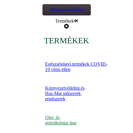
Információ kérése
Termékek
TERMÉKEK
Egészségügyi termékek COVID-
19 vírus ellen
Környezetvédelmi és
Haz-Mat műszerek,
rendszerek
Olaj- és
petrolkémiai ipar