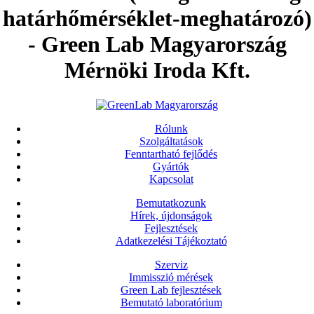
határhőmérséklet-meghatározó)
- Green Lab Magyarország
Mérnöki Iroda Kft.
Rólunk
Szolgáltatások
Fenntartható fejlődés
Gyártók
Kapcsolat
Bemutatkozunk
Hírek, újdonságok
Fejlesztések
Adatkezelési Tájékoztató
Szerviz
Immisszió mérések
Green Lab fejlesztések
Bemutató laboratórium