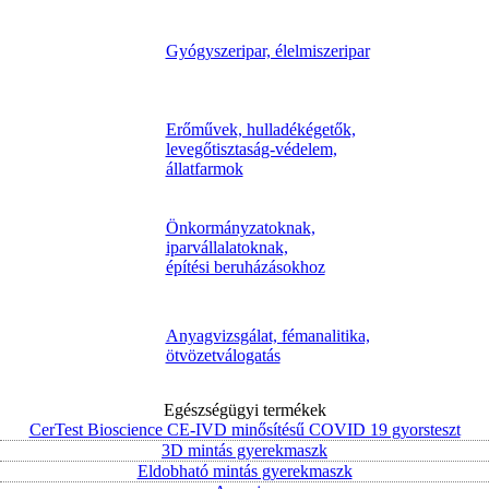
Gyógyszeripar, élelmiszeripar
Erőművek, hulladékégetők,
levegőtisztaság-védelem,
állatfarmok
Önkormányzatoknak,
iparvállalatoknak,
építési beruházásokhoz
Anyagvizsgálat, fémanalitika,
ötvözetválogatás
Egészségügyi termékek
CerTest Bioscience CE-IVD minősítésű COVID 19 gyorsteszt
3D mintás gyerekmaszk
Eldobható mintás gyerekmaszk