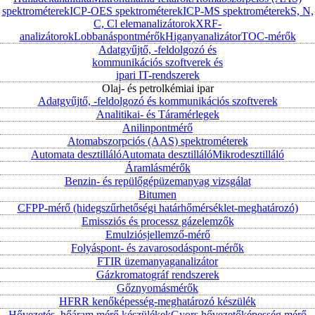
spektrométerek
ICP-OES spektrométerek
ICP-MS spektrométerek
S, N,
C, Cl elemanalizátorok
XRF-
analizátorok
Lobbanáspontmérők
Higanyanalizátor
TOC-mérők
Adatgyűjtő, -feldolgozó és
kommunikációs szoftverek és
ipari IT-rendszerek
Olaj- és petrolkémiai ipar
Adatgyűjtő, -feldolgozó és kommunikációs szoftverek
Analitikai- és Táramérlegek
Anilinpontmérő
Atomabszorpciós (AAS) spektrométerek
Automata desztilláló
Automata desztilláló
Mikrodesztilláló
Áramlásmérők
Benzin- és repülőgépüzemanyag vizsgálat
Bitumen
CFPP-mérő (hidegszűrhetőségi határhőmérséklet-meghatározó)
Emissziós és processz gázelemzők
Emulziósjellemző-mérő
Folyáspont- és zavarosodáspont-mérők
FTIR üzemanyaganalizátor
Gázkromatográf rendszerek
Gőznyomásmérők
HFRR kenőképesség-meghatározó készülék
Hővezetés, hőáram mérő készülékek
Gyors hővezetőképesség mérő