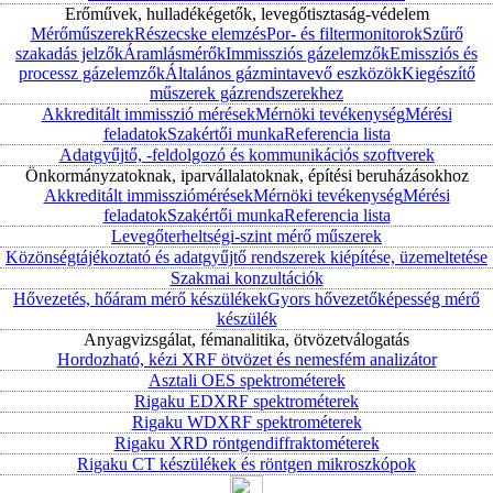
Erőművek, hulladékégetők, levegőtisztaság-védelem
Mérőműszerek
Részecske elemzés
Por- és filtermonitorok
Szűrő
szakadás jelzők
Áramlásmérők
Immissziós gázelemzők
Emissziós és
processz gázelemzők
Általános gázmintavevő eszközök
Kiegészítő
műszerek gázrendszerekhez
Akkreditált immisszió mérések
Mérnöki tevékenység
Mérési
feladatok
Szakértői munka
Referencia lista
Adatgyűjtő, -feldolgozó és kommunikációs szoftverek
Önkormányzatoknak, iparvállalatoknak, építési beruházásokhoz
Akkreditált immissziómérések
Mérnöki tevékenység
Mérési
feladatok
Szakértői munka
Referencia lista
Levegőterheltségi-szint mérő műszerek
Közönségtájékoztató és adatgyűjtő rendszerek kiépítése, üzemeltetése
Szakmai konzultációk
Hővezetés, hőáram mérő készülékek
Gyors hővezetőképesség mérő
készülék
Anyagvizsgálat, fémanalitika, ötvözetválogatás
Hordozható, kézi XRF ötvözet és nemesfém analizátor
Asztali OES spektrométerek
Rigaku EDXRF spektrométerek
Rigaku WDXRF spektrométerek
Rigaku XRD röntgendiffraktométerek
Rigaku CT készülékek és röntgen mikroszkópok