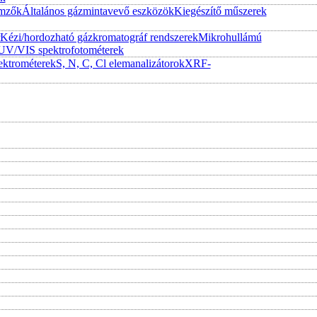
emzők
Általános gázmintavevő eszközök
Kiegészítő műszerek
Kézi/hordozható gázkromatográf rendszerek
Mikrohullámú
UV/VIS spektrofotométerek
ktrométerek
S, N, C, Cl elemanalizátorok
XRF-