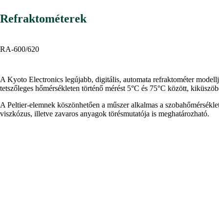
Refraktométerek
RA-600/620
A Kyoto Electronics legújabb, digitális, automata refraktométer modellj
tetszőleges hőmérsékleten történő mérést 5°C és 75°C között, kiküszöb
A Peltier-elemnek köszönhetően a műszer alkalmas a szobahőmérséklet a
viszkózus, illetve zavaros anyagok törésmutatója is meghatározható.