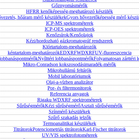
Gőznyomásmérők
HFRR kenőképesség-meghatározó készülék
vezetés, hőáram mérő készülékek
Gyors hővezetőképesség mérő készü
ICP-MS spektrométerek
ICP-OES spektrométerek
Kenőzsírok/Kenőolajok
Kézi/hordozható gázkromatográf rendszerek
Klórtartalom-meghatározók
kéntartalom-meghatározók
EDXRF
WDXRF
UV-fluoreszcencia
i lobbanáspontmérők
Nyílttéri lobbanáspontmérők
Folyamatosan zárttér
Mikro-Conradson kokszosodásimaradék-mérők
Mikrohullámú feltárók
Mobil laboratóriumok
Olaj-a-vízben analizátor
Por- és filtermonitorok
Referencia anyagok
Rigaku WDXRF spektrométerek
Sűrűségmérők
Kézi sűrűségmérő
Asztali sűrűségmérők
Színmérő készülékek
Szűrő szakadás jelzők
Termoanalitikai készülékek
Titrátorok
Potenciometriás titrátorok
Karl-Fischer titrátorok
UV/VIS spektrofotométerek