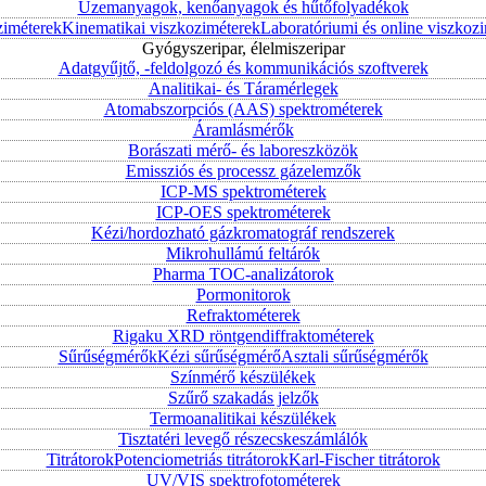
Üzemanyagok, kenőanyagok és hűtőfolyadékok
ziméterek
Kinematikai viszkoziméterek
Laboratóriumi és online viszkoz
Gyógyszeripar, élelmiszeripar
Adatgyűjtő, -feldolgozó és kommunikációs szoftverek
Analitikai- és Táramérlegek
Atomabszorpciós (AAS) spektrométerek
Áramlásmérők
Borászati mérő- és laboreszközök
Emissziós és processz gázelemzők
ICP-MS spektrométerek
ICP-OES spektrométerek
Kézi/hordozható gázkromatográf rendszerek
Mikrohullámú feltárók
Pharma TOC-analizátorok
Pormonitorok
Refraktométerek
Rigaku XRD röntgendiffraktométerek
Sűrűségmérők
Kézi sűrűségmérő
Asztali sűrűségmérők
Színmérő készülékek
Szűrő szakadás jelzők
Termoanalitikai készülékek
Tisztatéri levegő részecskeszámlálók
Titrátorok
Potenciometriás titrátorok
Karl-Fischer titrátorok
UV/VIS spektrofotométerek