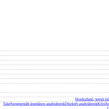
Hordozható, terepi m
Talaj
Szegmentált áramlásos analizátorok
Diszkrét analizátorok
Kézi/h
O