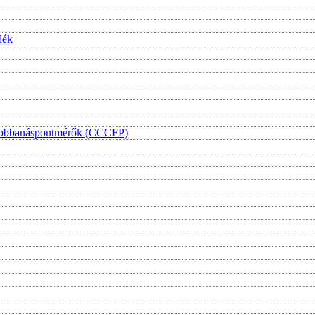
lék
i lobbanáspontmérők (CCCFP)