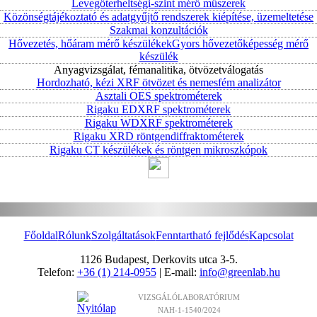
Levegőterheltségi-szint mérő műszerek
Közönségtájékoztató és adatgyűjtő rendszerek kiépítése, üzemeltetése
Szakmai konzultációk
Hővezetés, hőáram mérő készülékek
Gyors hővezetőképesség mérő
készülék
Anyagvizsgálat, fémanalitika, ötvözetválogatás
Hordozható, kézi XRF ötvözet és nemesfém analizátor
Asztali OES spektrométerek
Rigaku EDXRF spektrométerek
Rigaku WDXRF spektrométerek
Rigaku XRD röntgendiffraktométerek
Rigaku CT készülékek és röntgen mikroszkópok
Főoldal
Rólunk
Szolgáltatások
Fenntartható fejlődés
Kapcsolat
1126 Budapest, Derkovits utca 3-5.
Telefon:
+36 (1) 214-0955
| E-mail:
info@greenlab.hu
VIZSGÁLÓLABORATÓRIUM
NAH-1-1540/2024