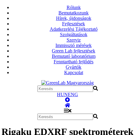
Rólunk
Bemutatkozunk
Hírek, újdonságok
Fejlesztések
Adatkezelési Tájékoztató
Szolgáltatások
Szerviz
Immisszió mérések
Green Lab fejlesztések
Bemutató laboratórium
Fenntartható fejlődés
Gyártók
Kapcsolat
HUN
ENG
Rigaku EDXRF spektrométerek