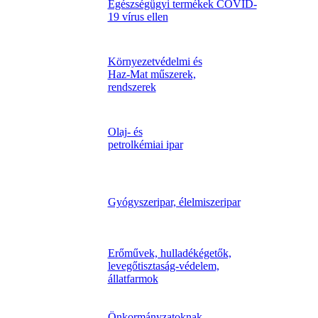
Egészségügyi termékek COVID-
19 vírus ellen
Környezetvédelmi és
Haz-Mat műszerek,
rendszerek
Olaj- és
petrolkémiai ipar
Gyógyszeripar, élelmiszeripar
Erőművek, hulladékégetők,
levegőtisztaság-védelem,
állatfarmok
Önkormányzatoknak,