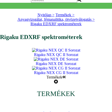
Nyitólap >
Termékek >
Anyagvizsgálat, fémanalitika, ötvözetválogatás >
Rigaku EDXRF spektrométerek
Rigaku EDXRF spektrométerek
Rigaku NEX QC II Sorozat
Rigaku NEX DE Sorozat
Rigaku NEX CG II Sorozat
Termékek
TERMÉKEK