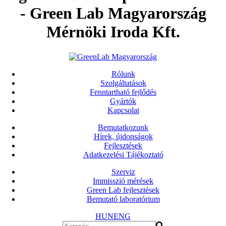
- Green Lab Magyarország
Mérnöki Iroda Kft.
Rólunk
Szolgáltatások
Fenntartható fejlődés
Gyártók
Kapcsolat
Bemutatkozunk
Hírek, újdonságok
Fejlesztések
Adatkezelési Tájékoztató
Szerviz
Immisszió mérések
Green Lab fejlesztések
Bemutató laboratórium
HUN
ENG