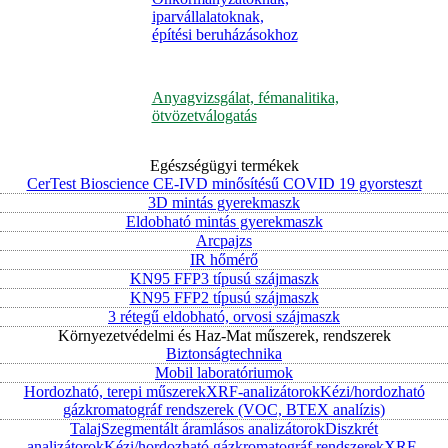
iparvállalatoknak,
építési beruházásokhoz
Anyagvizsgálat, fémanalitika,
ötvözetválogatás
Egészségügyi termékek
CerTest Bioscience CE-IVD minősítésű COVID 19 gyorsteszt
3D mintás gyerekmaszk
Eldobható mintás gyerekmaszk
Arcpajzs
IR hőmérő
KN95 FFP3 típusú szájmaszk
KN95 FFP2 típusú szájmaszk
3 rétegű eldobható, orvosi szájmaszk
Környezetvédelmi és Haz-Mat műszerek, rendszerek
Biztonságtechnika
Mobil laboratóriumok
Hordozható, terepi műszerek
XRF-analizátorok
Kézi/hordozható
gázkromatográf rendszerek (VOC, BTEX analízis)
Talaj
Szegmentált áramlásos analizátorok
Diszkrét
analizátorok
Kézi/hordozható gázkromatográf rendszerek
XRF-