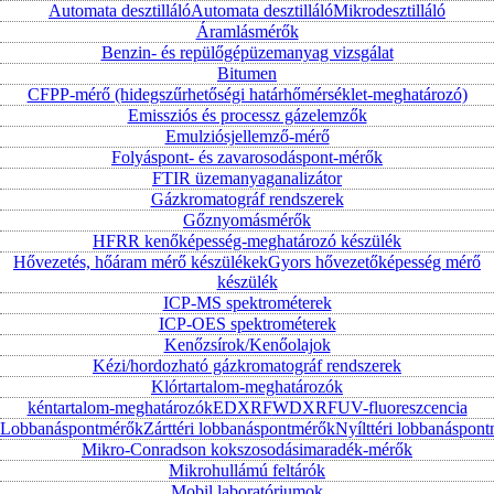
Automata desztilláló
Automata desztilláló
Mikrodesztilláló
Áramlásmérők
Benzin- és repülőgépüzemanyag vizsgálat
Bitumen
CFPP-mérő (hidegszűrhetőségi határhőmérséklet-meghatározó)
Emissziós és processz gázelemzők
Emulziósjellemző-mérő
Folyáspont- és zavarosodáspont-mérők
FTIR üzemanyaganalizátor
Gázkromatográf rendszerek
Gőznyomásmérők
HFRR kenőképesség-meghatározó készülék
Hővezetés, hőáram mérő készülékek
Gyors hővezetőképesség mérő
készülék
ICP-MS spektrométerek
ICP-OES spektrométerek
Kenőzsírok/Kenőolajok
Kézi/hordozható gázkromatográf rendszerek
Klórtartalom-meghatározók
kéntartalom-meghatározók
EDXRF
WDXRF
UV-fluoreszcencia
Lobbanáspontmérők
Zárttéri lobbanáspontmérők
Nyílttéri lobbanáspon
Mikro-Conradson kokszosodásimaradék-mérők
Mikrohullámú feltárók
Mobil laboratóriumok