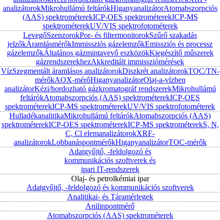
analizátorok
Mikrohullámú feltárók
Higanyanalizátor
Atomabszorpciós
(AAS) spektrométerek
ICP-OES spektrométerek
ICP-MS
spektrométerek
UV/VIS spektrofotométerek
Levegő
Szenzorok
Por- és filtermonitorok
Szűrő szakadás
jelzők
Áramlásmérők
Immissziós gázelemzők
Emissziós és processz
gázelemzők
Általános gázmintavevő eszközök
Kiegészítő műszerek
gázrendszerekhez
Akkreditált immissziómérések
Víz
Szegmentált áramlásos analizátorok
Diszkrét analizátorok
TOC/TN-
mérők
AOX-mérő
Higanyanalizátor
Olaj-a-vízben
analizátor
Kézi/hordozható gázkromatográf rendszerek
Mikrohullámú
feltárók
Atomabszorpciós (AAS) spektrométerek
ICP-OES
spektrométerek
ICP-MS spektrométerek
UV/VIS spektrofotométerek
Hulladékanalitika
Mikrohullámú feltárók
Atomabszorpciós (AAS)
spektrométerek
ICP-OES spektrométerek
ICP-MS spektrométerek
S, N,
C, Cl elemanalizátorok
XRF-
analizátorok
Lobbanáspontmérők
Higanyanalizátor
TOC-mérők
Adatgyűjtő, -feldolgozó és
kommunikációs szoftverek és
ipari IT-rendszerek
Olaj- és petrolkémiai ipar
Adatgyűjtő, -feldolgozó és kommunikációs szoftverek
Analitikai- és Táramérlegek
Anilinpontmérő
Atomabszorpciós (AAS) spektrométerek