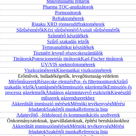
Mikrohullámú feltárók
Pharma TOC-analizátorok
Pormonitorok
Refraktométerek
Rigaku XRD röntgendiffraktométerek
Sűrűségmérők
Kézi sűrűségmérő
Asztali sűrűségmérők
Színmérő készülékek
Szűrő szakadás jelzők
Termoanalitikai készülékek
Tisztatéri levegő részecskeszámlálók
Titrátorok
Potenciometriás titrátorok
Karl-Fischer titrátorok
UV/VIS spektrofotométerek
Viszkoziméterek
Kinematikai viszkoziméterek
Erőművek, hulladékégetők, levegőtisztaság-védelem
Mérőműszerek
Részecske elemzés
Por- és filtermonitorok
Szűrő
szakadás jelzők
Áramlásmérők
Immissziós gázelemzők
Emissziós és
processz gázelemzők
Általános gázmintavevő eszközök
Kiegészítő
műszerek gázrendszerekhez
Akkreditált immisszió mérések
Mérnöki tevékenység
Mérési
feladatok
Szakértői munka
Referencia lista
Adatgyűjtő, -feldolgozó és kommunikációs szoftverek
Önkormányzatoknak, iparvállalatoknak, építési beruházásokhoz
Akkreditált immissziómérések
Mérnöki tevékenység
Mérési
feladatok
Szakértői munka
Referencia lista