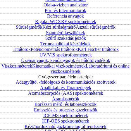
Olaj-a-vízben analizátor
Por- és filtermonitorok
Referencia anyagok
Rigaku WDXRF spektrométerek
Sűrűségmérők
Kézi sűrűségmérő
Asztali sűrűségmérők
Színmérő készülékek
Szűrő szakadás jelzők
Termoanalitikai készülékek
Titrátorok
Potenciometriás titrátorok
Karl-Fischer titrátorok
UV/VIS spektrofotométerek
Üzemanyagok, kenőanyagok és hűtőfolyadékok
Viszkoziméterek
Kinematikai viszkoziméterek
Laboratóriumi és online
viszkoziméterek
Gyógyszeripar, élelmiszeripar
Adatgyűjtő, -feldolgozó és kommunikációs szoftverek
Analitikai- és Táramérlegek
Atomabszorpciós (AAS) spektrométerek
Áramlásmérők
Borászati mérő- és laboreszközök
Emissziós és processz gázelemzők
ICP-MS spektrométerek
ICP-OES spektrométerek
Kézi/hordozható gázkromatográf rendszerek