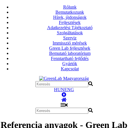
Rólunk
Bemutatkozunk
Hírek, újdonságok
Fejlesztések
Adatkezelési Tájékoztató
Szolgáltatások
Szerviz
Immisszió mérések
Green Lab fejlesztések
Bemutató laboratórium
Fenntartható fejlődés
Gyártók
Kapcsolat
HUN
ENG
Referencia anyagok - Green Lab