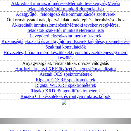
Akkreditált immisszió mérések
Mérnöki tevékenység
Mérési
feladatok
Szakértői munka
Referencia lista
Adatgyűjtő, -feldolgozó és kommunikációs szoftverek
Önkormányzatoknak, iparvállalatoknak, építési beruházásokhoz
Akkreditált immissziómérések
Mérnöki tevékenység
Mérési
feladatok
Szakértői munka
Referencia lista
Levegőterheltségi-szint mérő műszerek
Közönségtájékoztató és adatgyűjtő rendszerek kiépítése, üzemeltetése
Szakmai konzultációk
Hővezetés, hőáram mérő készülékek
Gyors hővezetőképesség mérő
készülék
Anyagvizsgálat, fémanalitika, ötvözetválogatás
Hordozható, kézi XRF ötvözet és nemesfém analizátor
Asztali OES spektrométerek
Rigaku EDXRF spektrométerek
Rigaku WDXRF spektrométerek
Rigaku XRD röntgendiffraktométerek
Rigaku CT készülékek és röntgen mikroszkópok