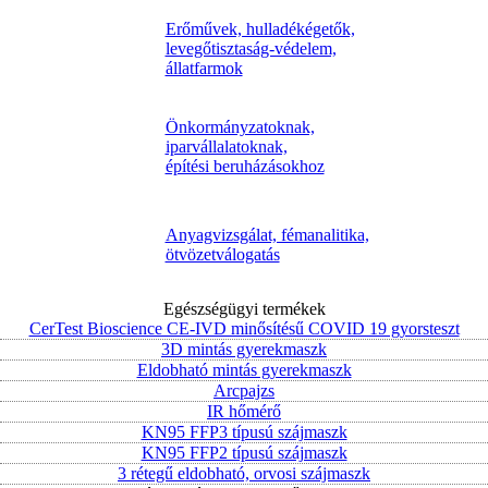
Erőművek, hulladékégetők,
levegőtisztaság-védelem,
állatfarmok
Önkormányzatoknak,
iparvállalatoknak,
építési beruházásokhoz
Anyagvizsgálat, fémanalitika,
ötvözetválogatás
Egészségügyi termékek
CerTest Bioscience CE-IVD minősítésű COVID 19 gyorsteszt
3D mintás gyerekmaszk
Eldobható mintás gyerekmaszk
Arcpajzs
IR hőmérő
KN95 FFP3 típusú szájmaszk
KN95 FFP2 típusú szájmaszk
3 rétegű eldobható, orvosi szájmaszk