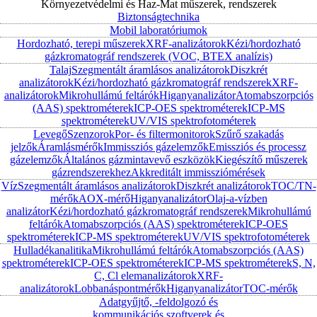
Környezetvédelmi és Haz-Mat műszerek, rendszerek
Biztonságtechnika
Mobil laboratóriumok
Hordozható, terepi műszerek
XRF-analizátorok
Kézi/hordozható
gázkromatográf rendszerek (VOC, BTEX analízis)
Talaj
Szegmentált áramlásos analizátorok
Diszkrét
analizátorok
Kézi/hordozható gázkromatográf rendszerek
XRF-
analizátorok
Mikrohullámú feltárók
Higanyanalizátor
Atomabszorpciós
(AAS) spektrométerek
ICP-OES spektrométerek
ICP-MS
spektrométerek
UV/VIS spektrofotométerek
Levegő
Szenzorok
Por- és filtermonitorok
Szűrő szakadás
jelzők
Áramlásmérők
Immissziós gázelemzők
Emissziós és processz
gázelemzők
Általános gázmintavevő eszközök
Kiegészítő műszerek
gázrendszerekhez
Akkreditált immissziómérések
Víz
Szegmentált áramlásos analizátorok
Diszkrét analizátorok
TOC/TN-
mérők
AOX-mérő
Higanyanalizátor
Olaj-a-vízben
analizátor
Kézi/hordozható gázkromatográf rendszerek
Mikrohullámú
feltárók
Atomabszorpciós (AAS) spektrométerek
ICP-OES
spektrométerek
ICP-MS spektrométerek
UV/VIS spektrofotométerek
Hulladékanalitika
Mikrohullámú feltárók
Atomabszorpciós (AAS)
spektrométerek
ICP-OES spektrométerek
ICP-MS spektrométerek
S, N,
C, Cl elemanalizátorok
XRF-
analizátorok
Lobbanáspontmérők
Higanyanalizátor
TOC-mérők
Adatgyűjtő, -feldolgozó és
kommunikációs szoftverek és