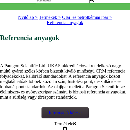
Nyitólap >
Termékek >
Olaj- és petrolkémiai ipar >
Referencia anyagok
Referencia anyagok
A Paragon Scientific Ltd. UKAS akkreditációval rendelkező nagy
múltú gyártó széles körben biztosít kiváló minőségű CRM referencia
folyadékokat, kalibráló standardokat. A referencia anyagok között
megtalálhatóak többek között a szín, füstölési pont, desztillációs és
lobbanáspont standardok. Az olajipar mellett a Paragon Scientific az
élelmiszer- és gyógyszeripar számára is biztosít referencia anyagokat,
mint a sűrűség vagy töréspont standardok.
Információ kérése
Termékek