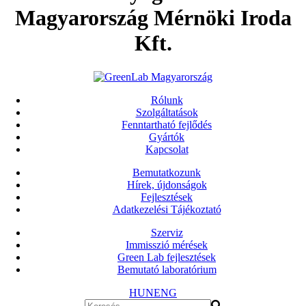
Magyarország Mérnöki Iroda
Kft.
Rólunk
Szolgáltatások
Fenntartható fejlődés
Gyártók
Kapcsolat
Bemutatkozunk
Hírek, újdonságok
Fejlesztések
Adatkezelési Tájékoztató
Szerviz
Immisszió mérések
Green Lab fejlesztések
Bemutató laboratórium
HUN
ENG