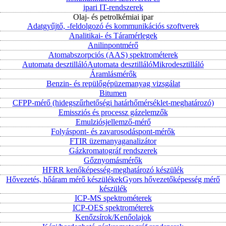
ipari IT-rendszerek
Olaj- és petrolkémiai ipar
Adatgyűjtő, -feldolgozó és kommunikációs szoftverek
Analitikai- és Táramérlegek
Anilinpontmérő
Atomabszorpciós (AAS) spektrométerek
Automata desztilláló
Automata desztilláló
Mikrodesztilláló
Áramlásmérők
Benzin- és repülőgépüzemanyag vizsgálat
Bitumen
CFPP-mérő (hidegszűrhetőségi határhőmérséklet-meghatározó)
Emissziós és processz gázelemzők
Emulziósjellemző-mérő
Folyáspont- és zavarosodáspont-mérők
FTIR üzemanyaganalizátor
Gázkromatográf rendszerek
Gőznyomásmérők
HFRR kenőképesség-meghatározó készülék
Hővezetés, hőáram mérő készülékek
Gyors hővezetőképesség mérő
készülék
ICP-MS spektrométerek
ICP-OES spektrométerek
Kenőzsírok/Kenőolajok