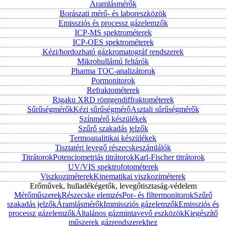
Áramlásmérők
Borászati mérő- és laboreszközök
Emissziós és processz gázelemzők
ICP-MS spektrométerek
ICP-OES spektrométerek
Kézi/hordozható gázkromatográf rendszerek
Mikrohullámú feltárók
Pharma TOC-analizátorok
Pormonitorok
Refraktométerek
Rigaku XRD röntgendiffraktométerek
Sűrűségmérők
Kézi sűrűségmérő
Asztali sűrűségmérők
Színmérő készülékek
Szűrő szakadás jelzők
Termoanalitikai készülékek
Tisztatéri levegő részecskeszámlálók
Titrátorok
Potenciometriás titrátorok
Karl-Fischer titrátorok
UV/VIS spektrofotométerek
Viszkoziméterek
Kinematikai viszkoziméterek
Erőművek, hulladékégetők, levegőtisztaság-védelem
Mérőműszerek
Részecske elemzés
Por- és filtermonitorok
Szűrő
szakadás jelzők
Áramlásmérők
Immissziós gázelemzők
Emissziós és
processz gázelemzők
Általános gázmintavevő eszközök
Kiegészítő
műszerek gázrendszerekhez