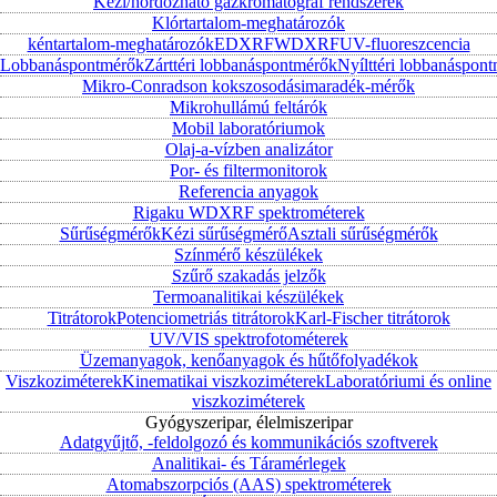
Kézi/hordozható gázkromatográf rendszerek
Klórtartalom-meghatározók
kéntartalom-meghatározók
EDXRF
WDXRF
UV-fluoreszcencia
Lobbanáspontmérők
Zárttéri lobbanáspontmérők
Nyílttéri lobbanáspon
Mikro-Conradson kokszosodásimaradék-mérők
Mikrohullámú feltárók
Mobil laboratóriumok
Olaj-a-vízben analizátor
Por- és filtermonitorok
Referencia anyagok
Rigaku WDXRF spektrométerek
Sűrűségmérők
Kézi sűrűségmérő
Asztali sűrűségmérők
Színmérő készülékek
Szűrő szakadás jelzők
Termoanalitikai készülékek
Titrátorok
Potenciometriás titrátorok
Karl-Fischer titrátorok
UV/VIS spektrofotométerek
Üzemanyagok, kenőanyagok és hűtőfolyadékok
Viszkoziméterek
Kinematikai viszkoziméterek
Laboratóriumi és online
viszkoziméterek
Gyógyszeripar, élelmiszeripar
Adatgyűjtő, -feldolgozó és kommunikációs szoftverek
Analitikai- és Táramérlegek
Atomabszorpciós (AAS) spektrométerek