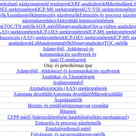
ordozható gázkromatográf rendszerek
XRF-analizátorok
Mikrohullámú f
ES spektrométerek
ICP-MS spektrométerek
UV/VIS spektrofotométer
zők
Áramlásmérők
Immissziós gázelemzők
Emissziós és processz gázel
gázrendszerekhez
Akkreditált immissziómérések
ok
TOC/TN-mérők
AOX-mérő
Higanyanalizátor
Olaj-a-vízben analizátor
AAS) spektrométerek
ICP-OES spektrométerek
ICP-MS spektrométerek
szorpciós (AAS) spektrométerek
ICP-OES spektrométerek
ICP-MS spe
analizátorok
Lobbanáspontmérők
Higanyanalizátor
TOC-mérők
Adatgyűjtő, -feldolgozó és
kommunikációs szoftverek és
ipari IT-rendszerek
Olaj- és petrolkémiai ipar
Adatgyűjtő, -feldolgozó és kommunikációs szoftverek
Analitikai- és Táramérlegek
Anilinpontmérő
Atomabszorpciós (AAS) spektrométerek
Automata desztilláló
Automata desztilláló
Mikrodesztilláló
Áramlásmérők
Benzin- és repülőgépüzemanyag vizsgálat
Bitumen
CFPP-mérő (hidegszűrhetőségi határhőmérséklet-meghatározó)
Emissziós és processz gázelemzők
Emulziósjellemző-mérő
Folyáspont- és zavarosodáspont-mérők