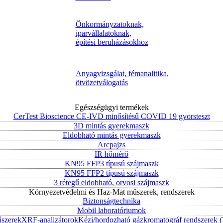
Önkormányzatoknak,
iparvállalatoknak,
építési beruházásokhoz
Anyagvizsgálat, fémanalitika,
ötvözetválogatás
Egészségügyi termékek
CerTest Bioscience CE-IVD minősítésű COVID 19 gyorsteszt
3D mintás gyerekmaszk
Eldobható mintás gyerekmaszk
Arcpajzs
IR hőmérő
KN95 FFP3 típusú szájmaszk
KN95 FFP2 típusú szájmaszk
3 rétegű eldobható, orvosi szájmaszk
Környezetvédelmi és Haz-Mat műszerek, rendszerek
Biztonságtechnika
Mobil laboratóriumok
űszerek
XRF-analizátorok
Kézi/hordozható gázkromatográf rendszerek