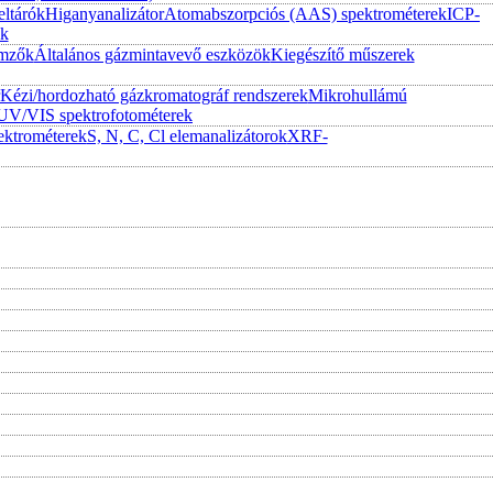
eltárók
Higanyanalizátor
Atomabszorpciós (AAS) spektrométerek
ICP-
ek
emzők
Általános gázmintavevő eszközök
Kiegészítő műszerek
Kézi/hordozható gázkromatográf rendszerek
Mikrohullámú
UV/VIS spektrofotométerek
ktrométerek
S, N, C, Cl elemanalizátorok
XRF-