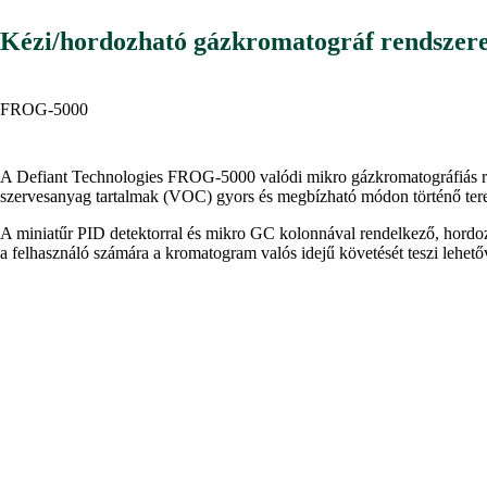
Kézi/hordozható gázkromatográf rendszer
FROG-5000
A Defiant Technologies FROG-5000 valódi mikro gázkromatográfiás rends
szervesanyag tartalmak (VOC) gyors és megbízható módon történő terepi,
A miniatűr PID detektorral és mikro GC kolonnával rendelkező, hordozh
a felhasználó számára a kromatogram valós idejű követését teszi lehető