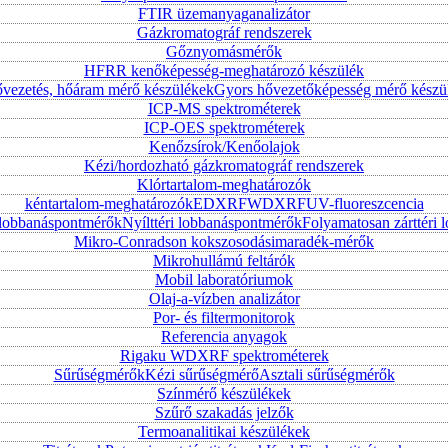
FTIR üzemanyaganalizátor
Gázkromatográf rendszerek
Gőznyomásmérők
HFRR kenőképesség-meghatározó készülék
vezetés, hőáram mérő készülékek
Gyors hővezetőképesség mérő készü
ICP-MS spektrométerek
ICP-OES spektrométerek
Kenőzsírok/Kenőolajok
Kézi/hordozható gázkromatográf rendszerek
Klórtartalom-meghatározók
kéntartalom-meghatározók
EDXRF
WDXRF
UV-fluoreszcencia
i lobbanáspontmérők
Nyílttéri lobbanáspontmérők
Folyamatosan zárttér
Mikro-Conradson kokszosodásimaradék-mérők
Mikrohullámú feltárók
Mobil laboratóriumok
Olaj-a-vízben analizátor
Por- és filtermonitorok
Referencia anyagok
Rigaku WDXRF spektrométerek
Sűrűségmérők
Kézi sűrűségmérő
Asztali sűrűségmérők
Színmérő készülékek
Szűrő szakadás jelzők
Termoanalitikai készülékek