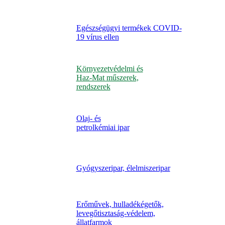
Egészségügyi termékek COVID-
19 vírus ellen
Környezetvédelmi és
Haz-Mat műszerek,
rendszerek
Olaj- és
petrolkémiai ipar
Gyógyszeripar, élelmiszeripar
Erőművek, hulladékégetők,
levegőtisztaság-védelem,
állatfarmok