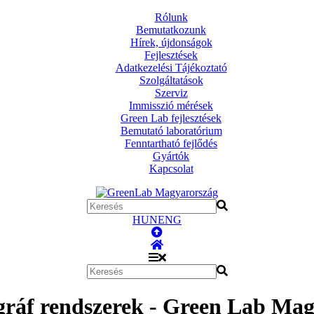
Rólunk
Bemutatkozunk
Hírek, újdonságok
Fejlesztések
Adatkezelési Tájékoztató
Szolgáltatások
Szerviz
Immisszió mérések
Green Lab fejlesztések
Bemutató laboratórium
Fenntartható fejlődés
Gyártók
Kapcsolat
HUN
ENG
ráf rendszerek - Green Lab Mag