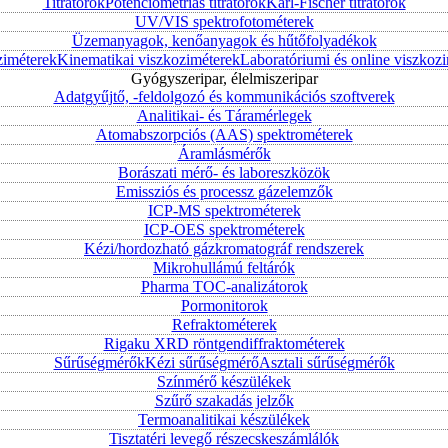
Titrátorok
Potenciometriás titrátorok
Karl-Fischer titrátorok
UV/VIS spektrofotométerek
Üzemanyagok, kenőanyagok és hűtőfolyadékok
ziméterek
Kinematikai viszkoziméterek
Laboratóriumi és online viszkoz
Gyógyszeripar, élelmiszeripar
Adatgyűjtő, -feldolgozó és kommunikációs szoftverek
Analitikai- és Táramérlegek
Atomabszorpciós (AAS) spektrométerek
Áramlásmérők
Borászati mérő- és laboreszközök
Emissziós és processz gázelemzők
ICP-MS spektrométerek
ICP-OES spektrométerek
Kézi/hordozható gázkromatográf rendszerek
Mikrohullámú feltárók
Pharma TOC-analizátorok
Pormonitorok
Refraktométerek
Rigaku XRD röntgendiffraktométerek
Sűrűségmérők
Kézi sűrűségmérő
Asztali sűrűségmérők
Színmérő készülékek
Szűrő szakadás jelzők
Termoanalitikai készülékek
Tisztatéri levegő részecskeszámlálók