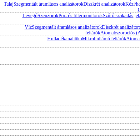
Talaj
Szegmentált áramlásos analizátorok
Diszkrét analizátorok
Kézi/h
O
Levegő
Szenzorok
Por- és filtermonitorok
Szűrő szakadás jel
Víz
Szegmentált áramlásos analizátorok
Diszkrét analizátor
feltárók
Atomabszorpciós (
Hulladékanalitika
Mikrohullámú feltárók
Atomab