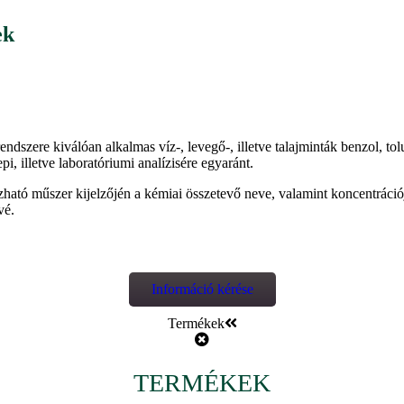
ek
zere kiválóan alkalmas víz-, levegő-, illetve talajminták benzol, tolu
 illetve laboratóriumi analízisére egyaránt.
ató műszer kijelzőjén a kémiai összetevő neve, valamint koncentrációj
vé.
Információ kérése
Termékek
TERMÉKEK