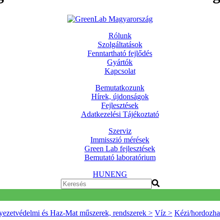
Rólunk
Szolgáltatások
Fenntartható fejlődés
Gyártók
Kapcsolat
Bemutatkozunk
Hírek, újdonságok
Fejlesztések
Adatkezelési Tájékoztató
Szerviz
Immisszió mérések
Green Lab fejlesztések
Bemutató laboratórium
HUN
ENG
ezetvédelmi és Haz-Mat műszerek, rendszerek >
Víz >
Kézi/hordozha