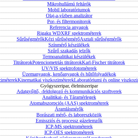
Mikrohullámú feltárók
Mobil laboratóriumok
Olaj-a-vízben analizátor
Por- és filtermonitorok
Referencia anyagok
Rigaku WDXRF spektrométerek
Sűrűségmérők
Kézi sűrűségmérő
Asztali sűrűségmérők
Színmérő készülékek
Szűrő szakadás jelzők
Termoanalitikai készülékek
Titrátorok
Potenciometriás titrátorok
Karl-Fischer titrátorok
UV/VIS spektrofotométerek
Üzemanyagok, kenőanyagok és hűtőfolyadékok
ziméterek
Kinematikai viszkoziméterek
Laboratóriumi és online viszkoz
Gyógyszeripar, élelmiszeripar
Adatgyűjtő, -feldolgozó és kommunikációs szoftverek
Analitikai- és Táramérlegek
Atomabszorpciós (AAS) spektrométerek
Áramlásmérők
Borászati mérő- és laboreszközök
Emissziós és processz gázelemzők
ICP-MS spektrométerek
ICP-OES spektrométerek