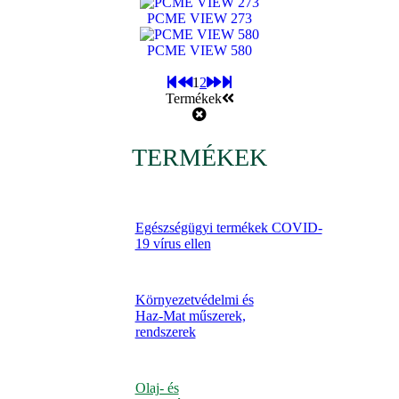
PCME VIEW 273
PCME VIEW 580
1
2
Termékek
TERMÉKEK
Egészségügyi termékek COVID-
19 vírus ellen
Környezetvédelmi és
Haz-Mat műszerek,
rendszerek
Olaj- és