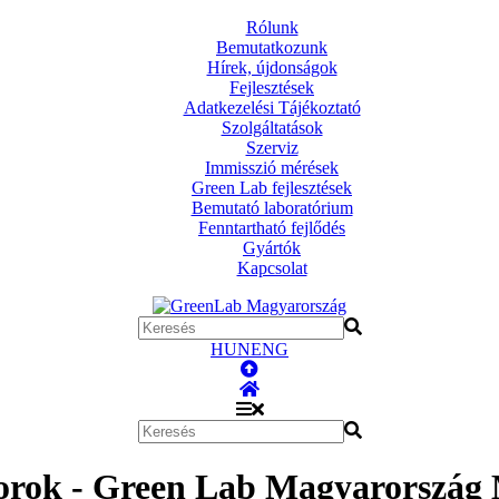
Rólunk
Bemutatkozunk
Hírek, újdonságok
Fejlesztések
Adatkezelési Tájékoztató
Szolgáltatások
Szerviz
Immisszió mérések
Green Lab fejlesztések
Bemutató laboratórium
Fenntartható fejlődés
Gyártók
Kapcsolat
HUN
ENG
itorok - Green Lab Magyarország 