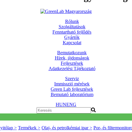
Rólunk
Szolgáltatások
Fenntartható fejlődés
Gyártók
Kapcsolat
Bemutatkozunk
Hírek, újdonságok
Fejlesztések
Adatkezelési Tájékoztató
Szerviz
Immisszió mérések
Green Lab fejlesztések
Bemutató laboratórium
HUN
ENG
yitólap >
Termékek >
Olaj- és petrolkémiai ipar >
Por- és filtermonitor