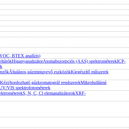
 (VOC, BTEX analízis)
eltárók
Higanyanalizátor
Atomabszorpciós (AAS) spektrométerek
ICP-
ek
emzők
Általános gázmintavevő eszközök
Kiegészítő műszerek
Kézi/hordozható gázkromatográf rendszerek
Mikrohullámú
UV/VIS spektrofotométerek
ktrométerek
S, N, C, Cl elemanalizátorok
XRF-