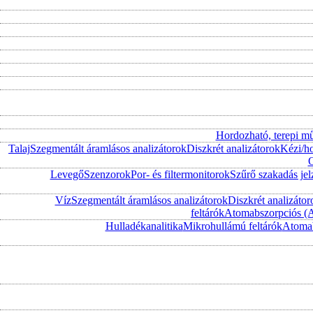
Hordozható, terepi m
Talaj
Szegmentált áramlásos analizátorok
Diszkrét analizátorok
Kézi/h
O
Levegő
Szenzorok
Por- és filtermonitorok
Szűrő szakadás jel
Víz
Szegmentált áramlásos analizátorok
Diszkrét analizátor
feltárók
Atomabszorpciós (
Hulladékanalitika
Mikrohullámú feltárók
Atomab