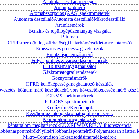
Analitikai- és Táramérlegek
Anilinpontmérő
Atomabszorpciós (AAS) spektrométerek
Automata desztilláló
Automata desztilláló
Mikrodesztilláló
Áramlásmérők
Benzin- és repülőgépüzemanyag vizsgálat
Bitumen
CFPP-mérő (hidegszűrhetőségi határhőmérséklet-meghatározó)
Emissziós és processz gázelemzők
Emulziósjellemző-mérő
Folyáspont- és zavarosodáspont-mérők
FTIR üzemanyaganalizátor
Gázkromatográf rendszerek
Gőznyomásmérők
HFRR kenőképesség-meghatározó készülék
vezetés, hőáram mérő készülékek
Gyors hővezetőképesség mérő készü
ICP-MS spektrométerek
ICP-OES spektrométerek
Kenőzsírok/Kenőolajok
Kézi/hordozható gázkromatográf rendszerek
Klórtartalom-meghatározók
kéntartalom-meghatározók
EDXRF
WDXRF
UV-fluoreszcencia
i lobbanáspontmérők
Nyílttéri lobbanáspontmérők
Folyamatosan zárttér
Mikro-Conradson kokszosodásimaradék-mérők