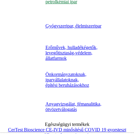
petrolkémiai ipar
Gyógyszeripar, élelmiszeripar
Erőművek, hulladékégetők,
levegőtisztaság-védelem,
állatfarmok
Önkormányzatoknak,
iparvállalatoknak,
építési beruházásokhoz
Anyagvizsgálat, fémanalitika,
ötvözetválogatás
Egészségügyi termékek
CerTest Bioscience CE-IVD minősítésű COVID 19 gyorsteszt