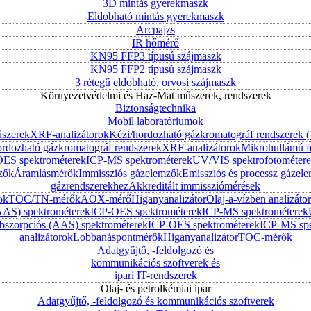
3D mintás gyerekmaszk
Eldobható mintás gyerekmaszk
Arcpajzs
IR hőmérő
KN95 FFP3 típusú szájmaszk
KN95 FFP2 típusú szájmaszk
3 rétegű eldobható, orvosi szájmaszk
Környezetvédelmi és Haz-Mat műszerek, rendszerek
Biztonságtechnika
Mobil laboratóriumok
űszerek
XRF-analizátorok
Kézi/hordozható gázkromatográf rendszerek
ordozható gázkromatográf rendszerek
XRF-analizátorok
Mikrohullámú f
ES spektrométerek
ICP-MS spektrométerek
UV/VIS spektrofotométer
zők
Áramlásmérők
Immissziós gázelemzők
Emissziós és processz gázel
gázrendszerekhez
Akkreditált immissziómérések
ok
TOC/TN-mérők
AOX-mérő
Higanyanalizátor
Olaj-a-vízben analizátor
AAS) spektrométerek
ICP-OES spektrométerek
ICP-MS spektrométerek
szorpciós (AAS) spektrométerek
ICP-OES spektrométerek
ICP-MS spe
analizátorok
Lobbanáspontmérők
Higanyanalizátor
TOC-mérők
Adatgyűjtő, -feldolgozó és
kommunikációs szoftverek és
ipari IT-rendszerek
Olaj- és petrolkémiai ipar
Adatgyűjtő, -feldolgozó és kommunikációs szoftverek