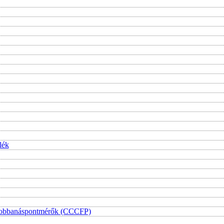
lék
i lobbanáspontmérők (CCCFP)