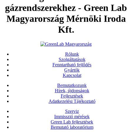
gázrendszerekhez - Green Lab
Magyarország Mérnöki Iroda
Kft.
Rólunk
Szolgáltatások
Fenntartható fejlődés
Gyártók
Kapcsolat
Bemutatkozunk
Hírek, újdonságok
Fejlesztések
Adatkezelési Tájékoztató
Szerviz
Immisszió mérések
Green Lab fejlesztések
Bemutató laboratórium