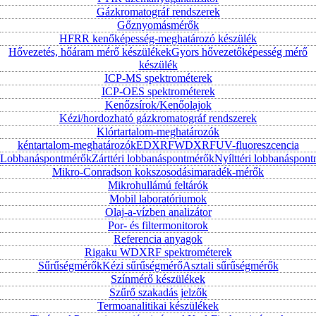
Gázkromatográf rendszerek
Gőznyomásmérők
HFRR kenőképesség-meghatározó készülék
Hővezetés, hőáram mérő készülékek
Gyors hővezetőképesség mérő
készülék
ICP-MS spektrométerek
ICP-OES spektrométerek
Kenőzsírok/Kenőolajok
Kézi/hordozható gázkromatográf rendszerek
Klórtartalom-meghatározók
kéntartalom-meghatározók
EDXRF
WDXRF
UV-fluoreszcencia
Lobbanáspontmérők
Zárttéri lobbanáspontmérők
Nyílttéri lobbanáspon
Mikro-Conradson kokszosodásimaradék-mérők
Mikrohullámú feltárók
Mobil laboratóriumok
Olaj-a-vízben analizátor
Por- és filtermonitorok
Referencia anyagok
Rigaku WDXRF spektrométerek
Sűrűségmérők
Kézi sűrűségmérő
Asztali sűrűségmérők
Színmérő készülékek
Szűrő szakadás jelzők
Termoanalitikai készülékek