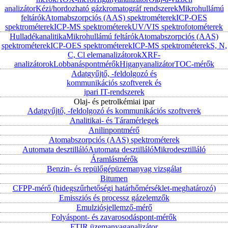
analizátor
Kézi/hordozható gázkromatográf rendszerek
Mikrohullámú
feltárók
Atomabszorpciós (AAS) spektrométerek
ICP-OES
spektrométerek
ICP-MS spektrométerek
UV/VIS spektrofotométerek
Hulladékanalitika
Mikrohullámú feltárók
Atomabszorpciós (AAS)
spektrométerek
ICP-OES spektrométerek
ICP-MS spektrométerek
S, N,
C, Cl elemanalizátorok
XRF-
analizátorok
Lobbanáspontmérők
Higanyanalizátor
TOC-mérők
Adatgyűjtő, -feldolgozó és
kommunikációs szoftverek és
ipari IT-rendszerek
Olaj- és petrolkémiai ipar
Adatgyűjtő, -feldolgozó és kommunikációs szoftverek
Analitikai- és Táramérlegek
Anilinpontmérő
Atomabszorpciós (AAS) spektrométerek
Automata desztilláló
Automata desztilláló
Mikrodesztilláló
Áramlásmérők
Benzin- és repülőgépüzemanyag vizsgálat
Bitumen
CFPP-mérő (hidegszűrhetőségi határhőmérséklet-meghatározó)
Emissziós és processz gázelemzők
Emulziósjellemző-mérő
Folyáspont- és zavarosodáspont-mérők
FTIR üzemanyaganalizátor