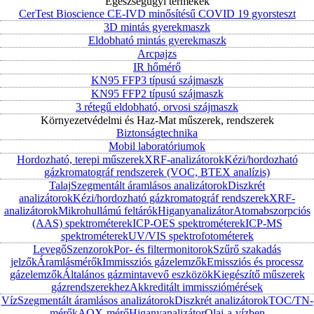
Egészségügyi termékek
CerTest Bioscience CE-IVD minősítésű COVID 19 gyorsteszt
3D mintás gyerekmaszk
Eldobható mintás gyerekmaszk
Arcpajzs
IR hőmérő
KN95 FFP3 típusú szájmaszk
KN95 FFP2 típusú szájmaszk
3 rétegű eldobható, orvosi szájmaszk
Környezetvédelmi és Haz-Mat műszerek, rendszerek
Biztonságtechnika
Mobil laboratóriumok
Hordozható, terepi műszerek
XRF-analizátorok
Kézi/hordozható
gázkromatográf rendszerek (VOC, BTEX analízis)
Talaj
Szegmentált áramlásos analizátorok
Diszkrét
analizátorok
Kézi/hordozható gázkromatográf rendszerek
XRF-
analizátorok
Mikrohullámú feltárók
Higanyanalizátor
Atomabszorpciós
(AAS) spektrométerek
ICP-OES spektrométerek
ICP-MS
spektrométerek
UV/VIS spektrofotométerek
Levegő
Szenzorok
Por- és filtermonitorok
Szűrő szakadás
jelzők
Áramlásmérők
Immissziós gázelemzők
Emissziós és processz
gázelemzők
Általános gázmintavevő eszközök
Kiegészítő műszerek
gázrendszerekhez
Akkreditált immissziómérések
Víz
Szegmentált áramlásos analizátorok
Diszkrét analizátorok
TOC/TN-
mérők
AOX-mérő
Higanyanalizátor
Olaj-a-vízben