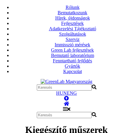
Rólunk
Bemutatkozunk
Hírek, újdonságok
Fejlesztések
Adatkezelési Tájékoztató
Szolgáltatások
Szerviz
Immisszió mérések
Green Lab fejlesztések
Bemutató laboratórium
Fenntartható fejlődés
Gyártók
Kapcsolat
HUN
ENG
Kiegészítő műszerek