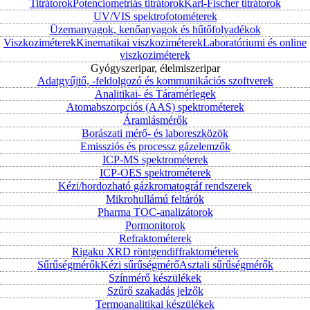
Titrátorok
Potenciometriás titrátorok
Karl-Fischer titrátorok
UV/VIS spektrofotométerek
Üzemanyagok, kenőanyagok és hűtőfolyadékok
Viszkoziméterek
Kinematikai viszkoziméterek
Laboratóriumi és online
viszkoziméterek
Gyógyszeripar, élelmiszeripar
Adatgyűjtő, -feldolgozó és kommunikációs szoftverek
Analitikai- és Táramérlegek
Atomabszorpciós (AAS) spektrométerek
Áramlásmérők
Borászati mérő- és laboreszközök
Emissziós és processz gázelemzők
ICP-MS spektrométerek
ICP-OES spektrométerek
Kézi/hordozható gázkromatográf rendszerek
Mikrohullámú feltárók
Pharma TOC-analizátorok
Pormonitorok
Refraktométerek
Rigaku XRD röntgendiffraktométerek
Sűrűségmérők
Kézi sűrűségmérő
Asztali sűrűségmérők
Színmérő készülékek
Szűrő szakadás jelzők
Termoanalitikai készülékek