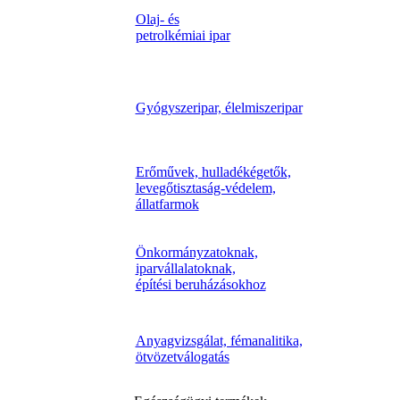
Olaj- és
petrolkémiai ipar
Gyógyszeripar, élelmiszeripar
Erőművek, hulladékégetők,
levegőtisztaság-védelem,
állatfarmok
Önkormányzatoknak,
iparvállalatoknak,
építési beruházásokhoz
Anyagvizsgálat, fémanalitika,
ötvözetválogatás