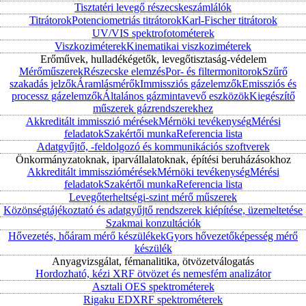
Tisztatéri levegő részecskeszámlálók
Titrátorok
Potenciometriás titrátorok
Karl-Fischer titrátorok
UV/VIS spektrofotométerek
Viszkoziméterek
Kinematikai viszkoziméterek
Erőművek, hulladékégetők, levegőtisztaság-védelem
Mérőműszerek
Részecske elemzés
Por- és filtermonitorok
Szűrő
szakadás jelzők
Áramlásmérők
Immissziós gázelemzők
Emissziós és
processz gázelemzők
Általános gázmintavevő eszközök
Kiegészítő
műszerek gázrendszerekhez
Akkreditált immisszió mérések
Mérnöki tevékenység
Mérési
feladatok
Szakértői munka
Referencia lista
Adatgyűjtő, -feldolgozó és kommunikációs szoftverek
Önkormányzatoknak, iparvállalatoknak, építési beruházásokhoz
Akkreditált immissziómérések
Mérnöki tevékenység
Mérési
feladatok
Szakértői munka
Referencia lista
Levegőterheltségi-szint mérő műszerek
Közönségtájékoztató és adatgyűjtő rendszerek kiépítése, üzemeltetése
Szakmai konzultációk
Hővezetés, hőáram mérő készülékek
Gyors hővezetőképesség mérő
készülék
Anyagvizsgálat, fémanalitika, ötvözetválogatás
Hordozható, kézi XRF ötvözet és nemesfém analizátor
Asztali OES spektrométerek
Rigaku EDXRF spektrométerek