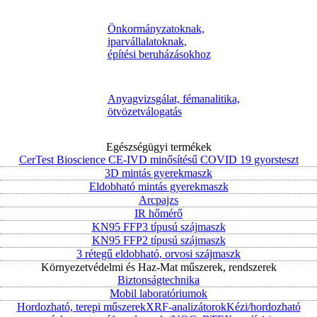
Önkormányzatoknak,
iparvállalatoknak,
építési beruházásokhoz
Anyagvizsgálat, fémanalitika,
ötvözetválogatás
Egészségügyi termékek
CerTest Bioscience CE-IVD minősítésű COVID 19 gyorsteszt
3D mintás gyerekmaszk
Eldobható mintás gyerekmaszk
Arcpajzs
IR hőmérő
KN95 FFP3 típusú szájmaszk
KN95 FFP2 típusú szájmaszk
3 rétegű eldobható, orvosi szájmaszk
Környezetvédelmi és Haz-Mat műszerek, rendszerek
Biztonságtechnika
Mobil laboratóriumok
Hordozható, terepi műszerek
XRF-analizátorok
Kézi/hordozható