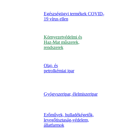
Egészségügyi termékek COVID-
19 vírus ellen
Környezetvédelmi és
Haz-Mat műszerek,
rendszerek
Olaj- és
petrolkémiai ipar
Gyógyszeripar, élelmiszeripar
Erőművek, hulladékégetők,
levegőtisztaság-védelem,
állatfarmok