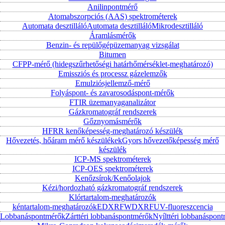
Anilinpontmérő
Atomabszorpciós (AAS) spektrométerek
Automata desztilláló
Automata desztilláló
Mikrodesztilláló
Áramlásmérők
Benzin- és repülőgépüzemanyag vizsgálat
Bitumen
CFPP-mérő (hidegszűrhetőségi határhőmérséklet-meghatározó)
Emissziós és processz gázelemzők
Emulziósjellemző-mérő
Folyáspont- és zavarosodáspont-mérők
FTIR üzemanyaganalizátor
Gázkromatográf rendszerek
Gőznyomásmérők
HFRR kenőképesség-meghatározó készülék
Hővezetés, hőáram mérő készülékek
Gyors hővezetőképesség mérő
készülék
ICP-MS spektrométerek
ICP-OES spektrométerek
Kenőzsírok/Kenőolajok
Kézi/hordozható gázkromatográf rendszerek
Klórtartalom-meghatározók
kéntartalom-meghatározók
EDXRF
WDXRF
UV-fluoreszcencia
Lobbanáspontmérők
Zárttéri lobbanáspontmérők
Nyílttéri lobbanáspon