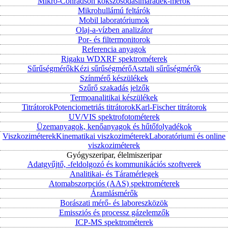
Mikro-Conradson kokszosodásimaradék-mérők
Mikrohullámú feltárók
Mobil laboratóriumok
Olaj-a-vízben analizátor
Por- és filtermonitorok
Referencia anyagok
Rigaku WDXRF spektrométerek
Sűrűségmérők
Kézi sűrűségmérő
Asztali sűrűségmérők
Színmérő készülékek
Szűrő szakadás jelzők
Termoanalitikai készülékek
Titrátorok
Potenciometriás titrátorok
Karl-Fischer titrátorok
UV/VIS spektrofotométerek
Üzemanyagok, kenőanyagok és hűtőfolyadékok
Viszkoziméterek
Kinematikai viszkoziméterek
Laboratóriumi és online
viszkoziméterek
Gyógyszeripar, élelmiszeripar
Adatgyűjtő, -feldolgozó és kommunikációs szoftverek
Analitikai- és Táramérlegek
Atomabszorpciós (AAS) spektrométerek
Áramlásmérők
Borászati mérő- és laboreszközök
Emissziós és processz gázelemzők
ICP-MS spektrométerek