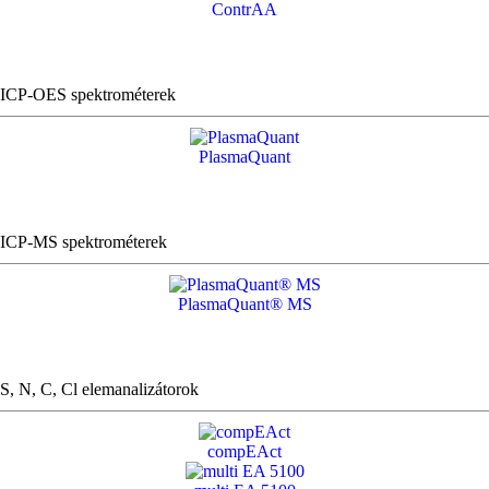
ContrAA
ICP-OES spektrométerek
PlasmaQuant
ICP-MS spektrométerek
PlasmaQuant® MS
S, N, C, Cl elemanalizátorok
compEAct