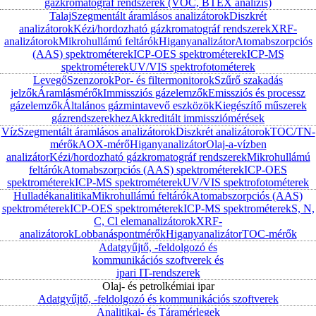
gázkromatográf rendszerek (VOC, BTEX analízis)
Talaj
Szegmentált áramlásos analizátorok
Diszkrét
analizátorok
Kézi/hordozható gázkromatográf rendszerek
XRF-
analizátorok
Mikrohullámú feltárók
Higanyanalizátor
Atomabszorpciós
(AAS) spektrométerek
ICP-OES spektrométerek
ICP-MS
spektrométerek
UV/VIS spektrofotométerek
Levegő
Szenzorok
Por- és filtermonitorok
Szűrő szakadás
jelzők
Áramlásmérők
Immissziós gázelemzők
Emissziós és processz
gázelemzők
Általános gázmintavevő eszközök
Kiegészítő műszerek
gázrendszerekhez
Akkreditált immissziómérések
Víz
Szegmentált áramlásos analizátorok
Diszkrét analizátorok
TOC/TN-
mérők
AOX-mérő
Higanyanalizátor
Olaj-a-vízben
analizátor
Kézi/hordozható gázkromatográf rendszerek
Mikrohullámú
feltárók
Atomabszorpciós (AAS) spektrométerek
ICP-OES
spektrométerek
ICP-MS spektrométerek
UV/VIS spektrofotométerek
Hulladékanalitika
Mikrohullámú feltárók
Atomabszorpciós (AAS)
spektrométerek
ICP-OES spektrométerek
ICP-MS spektrométerek
S, N,
C, Cl elemanalizátorok
XRF-
analizátorok
Lobbanáspontmérők
Higanyanalizátor
TOC-mérők
Adatgyűjtő, -feldolgozó és
kommunikációs szoftverek és
ipari IT-rendszerek
Olaj- és petrolkémiai ipar
Adatgyűjtő, -feldolgozó és kommunikációs szoftverek
Analitikai- és Táramérlegek