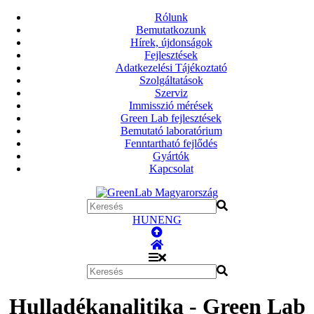
Rólunk
Bemutatkozunk
Hírek, újdonságok
Fejlesztések
Adatkezelési Tájékoztató
Szolgáltatások
Szerviz
Immisszió mérések
Green Lab fejlesztések
Bemutató laboratórium
Fenntartható fejlődés
Gyártók
Kapcsolat
HUN
ENG
Hulladékanalitika - Green Lab