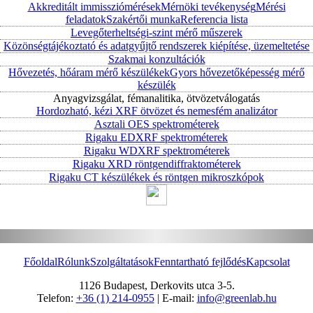
Akkreditált immissziómérések
Mérnöki tevékenység
Mérési
feladatok
Szakértői munka
Referencia lista
Levegőterheltségi-szint mérő műszerek
Közönségtájékoztató és adatgyűjtő rendszerek kiépítése, üzemeltetése
Szakmai konzultációk
Hővezetés, hőáram mérő készülékek
Gyors hővezetőképesség mérő
készülék
Anyagvizsgálat, fémanalitika, ötvözetválogatás
Hordozható, kézi XRF ötvözet és nemesfém analizátor
Asztali OES spektrométerek
Rigaku EDXRF spektrométerek
Rigaku WDXRF spektrométerek
Rigaku XRD röntgendiffraktométerek
Rigaku CT készülékek és röntgen mikroszkópok
Főoldal
Rólunk
Szolgáltatások
Fenntartható fejlődés
Kapcsolat
1126 Budapest, Derkovits utca 3-5.
Telefon:
+36 (1) 214-0955
| E-mail:
info@greenlab.hu