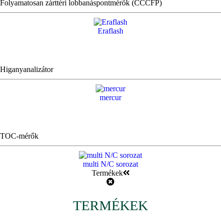
Folyamatosan zárttéri lobbanáspontmérők (CCCFP)
Eraflash
Higanyanalizátor
mercur
TOC-mérők
multi N/C sorozat
Termékek
TERMÉKEK