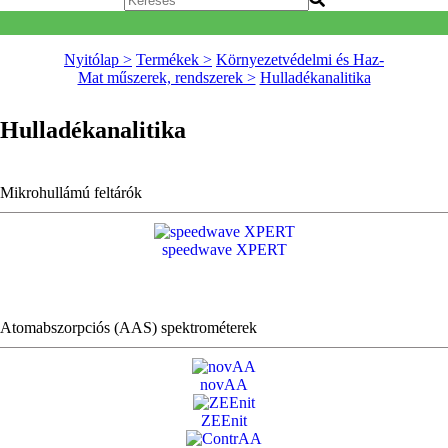
Nyitólap >
Termékek >
Környezetvédelmi és Haz-
Mat műszerek, rendszerek >
Hulladékanalitika
Hulladékanalitika
Mikrohullámú feltárók
speedwave XPERT
Atomabszorpciós (AAS) spektrométerek
novAA
ZEEnit