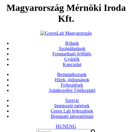
Magyarország Mérnöki Iroda
Kft.
Rólunk
Szolgáltatások
Fenntartható fejlődés
Gyártók
Kapcsolat
Bemutatkozunk
Hírek, újdonságok
Fejlesztések
Adatkezelési Tájékoztató
Szerviz
Immisszió mérések
Green Lab fejlesztések
Bemutató laboratórium
HUN
ENG