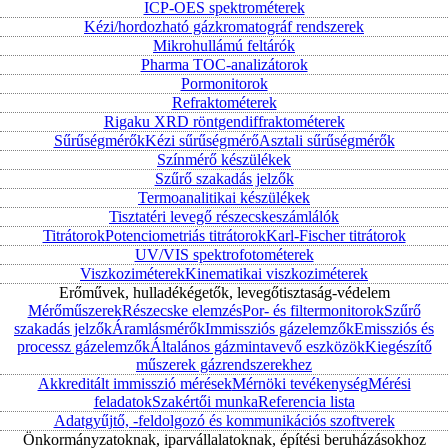
ICP-OES spektrométerek
Kézi/hordozható gázkromatográf rendszerek
Mikrohullámú feltárók
Pharma TOC-analizátorok
Pormonitorok
Refraktométerek
Rigaku XRD röntgendiffraktométerek
Sűrűségmérők
Kézi sűrűségmérő
Asztali sűrűségmérők
Színmérő készülékek
Szűrő szakadás jelzők
Termoanalitikai készülékek
Tisztatéri levegő részecskeszámlálók
Titrátorok
Potenciometriás titrátorok
Karl-Fischer titrátorok
UV/VIS spektrofotométerek
Viszkoziméterek
Kinematikai viszkoziméterek
Erőművek, hulladékégetők, levegőtisztaság-védelem
Mérőműszerek
Részecske elemzés
Por- és filtermonitorok
Szűrő
szakadás jelzők
Áramlásmérők
Immissziós gázelemzők
Emissziós és
processz gázelemzők
Általános gázmintavevő eszközök
Kiegészítő
műszerek gázrendszerekhez
Akkreditált immisszió mérések
Mérnöki tevékenység
Mérési
feladatok
Szakértői munka
Referencia lista
Adatgyűjtő, -feldolgozó és kommunikációs szoftverek
Önkormányzatoknak, iparvállalatoknak, építési beruházásokhoz