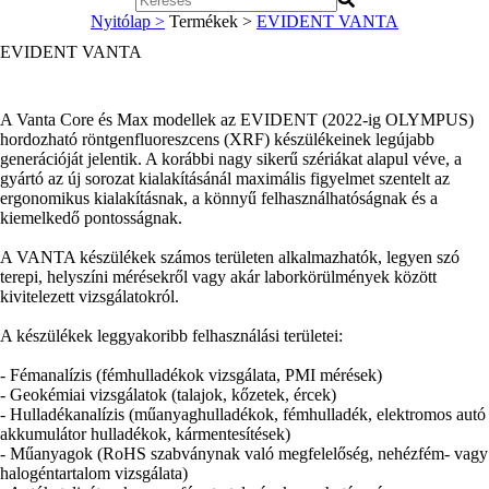
Nyitólap >
Termékek >
EVIDENT VANTA
EVIDENT VANTA
A Vanta Core és Max modellek az EVIDENT (2022-ig OLYMPUS)
hordozható röntgenfluoreszcens (XRF) készülékeinek legújabb
generációját jelentik. A korábbi nagy sikerű szériákat alapul véve, a
gyártó az új sorozat kialakításánál maximális figyelmet szentelt az
ergonomikus kialakításnak, a könnyű felhasználhatóságnak és a
kiemelkedő pontosságnak.
A VANTA készülékek számos területen alkalmazhatók, legyen szó
terepi, helyszíni mérésekről vagy akár laborkörülmények között
kivitelezett vizsgálatokról.
A készülékek leggyakoribb felhasználási területei:
- Fémanalízis (fémhulladékok vizsgálata, PMI mérések)
- Geokémiai vizsgálatok (talajok, kőzetek, ércek)
- Hulladékanalízis (műanyaghulladékok, fémhulladék, elektromos autó
akkumulátor hulladékok, kármentesítések)
- Műanyagok (RoHS szabványnak való megfelelőség, nehézfém- vagy
halogéntartalom vizsgálata)