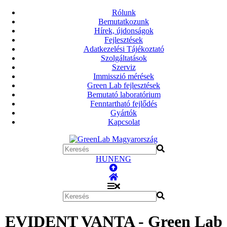
Rólunk
Bemutatkozunk
Hírek, újdonságok
Fejlesztések
Adatkezelési Tájékoztató
Szolgáltatások
Szerviz
Immisszió mérések
Green Lab fejlesztések
Bemutató laboratórium
Fenntartható fejlődés
Gyártók
Kapcsolat
HUN
ENG
EVIDENT VANTA - Green Lab