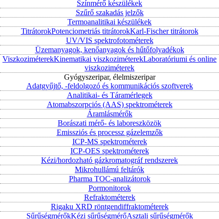
Színmérő készülékek
Szűrő szakadás jelzők
Termoanalitikai készülékek
Titrátorok
Potenciometriás titrátorok
Karl-Fischer titrátorok
UV/VIS spektrofotométerek
Üzemanyagok, kenőanyagok és hűtőfolyadékok
Viszkoziméterek
Kinematikai viszkoziméterek
Laboratóriumi és online
viszkoziméterek
Gyógyszeripar, élelmiszeripar
Adatgyűjtő, -feldolgozó és kommunikációs szoftverek
Analitikai- és Táramérlegek
Atomabszorpciós (AAS) spektrométerek
Áramlásmérők
Borászati mérő- és laboreszközök
Emissziós és processz gázelemzők
ICP-MS spektrométerek
ICP-OES spektrométerek
Kézi/hordozható gázkromatográf rendszerek
Mikrohullámú feltárók
Pharma TOC-analizátorok
Pormonitorok
Refraktométerek
Rigaku XRD röntgendiffraktométerek
Sűrűségmérők
Kézi sűrűségmérő
Asztali sűrűségmérők