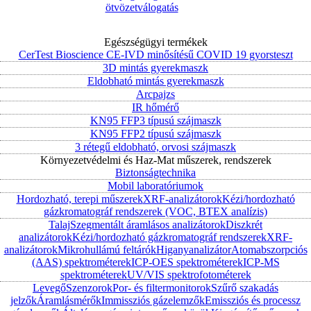
ötvözetválogatás
Egészségügyi termékek
CerTest Bioscience CE-IVD minősítésű COVID 19 gyorsteszt
3D mintás gyerekmaszk
Eldobható mintás gyerekmaszk
Arcpajzs
IR hőmérő
KN95 FFP3 típusú szájmaszk
KN95 FFP2 típusú szájmaszk
3 rétegű eldobható, orvosi szájmaszk
Környezetvédelmi és Haz-Mat műszerek, rendszerek
Biztonságtechnika
Mobil laboratóriumok
Hordozható, terepi műszerek
XRF-analizátorok
Kézi/hordozható
gázkromatográf rendszerek (VOC, BTEX analízis)
Talaj
Szegmentált áramlásos analizátorok
Diszkrét
analizátorok
Kézi/hordozható gázkromatográf rendszerek
XRF-
analizátorok
Mikrohullámú feltárók
Higanyanalizátor
Atomabszorpciós
(AAS) spektrométerek
ICP-OES spektrométerek
ICP-MS
spektrométerek
UV/VIS spektrofotométerek
Levegő
Szenzorok
Por- és filtermonitorok
Szűrő szakadás
jelzők
Áramlásmérők
Immissziós gázelemzők
Emissziós és processz