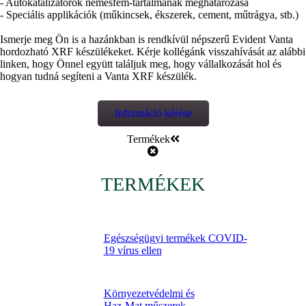
- Autókatalizátorok nemesfém-tartalmának meghatározása
- Speciális applikációk (műkincsek, ékszerek, cement, műtrágya, stb.)
Ismerje meg Ön is a hazánkban is rendkívül népszerű Evident Vanta
hordozható XRF készülékeket. Kérje kollégánk visszahívását az alábbi
linken, hogy Önnel együtt találjuk meg, hogy vállalkozását hol és
hogyan tudná segíteni a Vanta XRF készülék.
Információ kérése
Termékek
TERMÉKEK
Egészségügyi termékek COVID-
19 vírus ellen
Környezetvédelmi és
Haz-Mat műszerek,