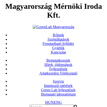
Magyarország Mérnöki Iroda
Kft.
Rólunk
Szolgáltatások
Fenntartható fejlődés
Gyártók
Kapcsolat
Bemutatkozunk
Hírek, újdonságok
Fejlesztések
Adatkezelési Tájékoztató
Szerviz
Immisszió mérések
Green Lab fejlesztések
Bemutató laboratórium
HUN
ENG