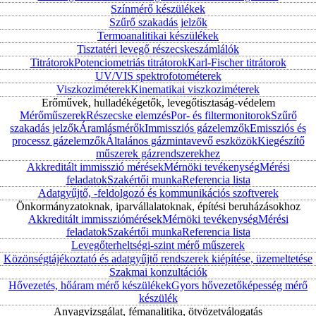
Színmérő készülékek
Szűrő szakadás jelzők
Termoanalitikai készülékek
Tisztatéri levegő részecskeszámlálók
Titrátorok
Potenciometriás titrátorok
Karl-Fischer titrátorok
UV/VIS spektrofotométerek
Viszkoziméterek
Kinematikai viszkoziméterek
Erőművek, hulladékégetők, levegőtisztaság-védelem
Mérőműszerek
Részecske elemzés
Por- és filtermonitorok
Szűrő
szakadás jelzők
Áramlásmérők
Immissziós gázelemzők
Emissziós és
processz gázelemzők
Általános gázmintavevő eszközök
Kiegészítő
műszerek gázrendszerekhez
Akkreditált immisszió mérések
Mérnöki tevékenység
Mérési
feladatok
Szakértői munka
Referencia lista
Adatgyűjtő, -feldolgozó és kommunikációs szoftverek
Önkormányzatoknak, iparvállalatoknak, építési beruházásokhoz
Akkreditált immissziómérések
Mérnöki tevékenység
Mérési
feladatok
Szakértői munka
Referencia lista
Levegőterheltségi-szint mérő műszerek
Közönségtájékoztató és adatgyűjtő rendszerek kiépítése, üzemeltetése
Szakmai konzultációk
Hővezetés, hőáram mérő készülékek
Gyors hővezetőképesség mérő
készülék
Anyagvizsgálat, fémanalitika, ötvözetválogatás