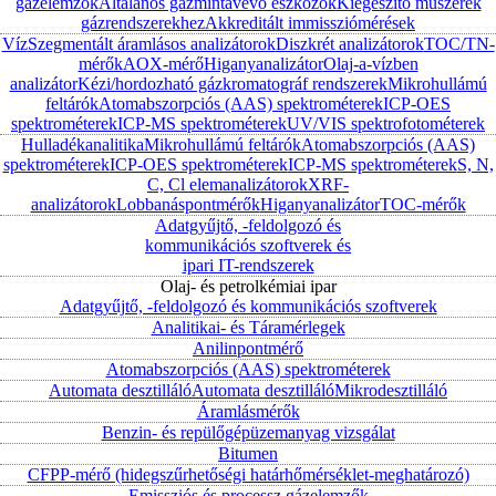
gázelemzők
Általános gázmintavevő eszközök
Kiegészítő műszerek
gázrendszerekhez
Akkreditált immissziómérések
Víz
Szegmentált áramlásos analizátorok
Diszkrét analizátorok
TOC/TN-
mérők
AOX-mérő
Higanyanalizátor
Olaj-a-vízben
analizátor
Kézi/hordozható gázkromatográf rendszerek
Mikrohullámú
feltárók
Atomabszorpciós (AAS) spektrométerek
ICP-OES
spektrométerek
ICP-MS spektrométerek
UV/VIS spektrofotométerek
Hulladékanalitika
Mikrohullámú feltárók
Atomabszorpciós (AAS)
spektrométerek
ICP-OES spektrométerek
ICP-MS spektrométerek
S, N,
C, Cl elemanalizátorok
XRF-
analizátorok
Lobbanáspontmérők
Higanyanalizátor
TOC-mérők
Adatgyűjtő, -feldolgozó és
kommunikációs szoftverek és
ipari IT-rendszerek
Olaj- és petrolkémiai ipar
Adatgyűjtő, -feldolgozó és kommunikációs szoftverek
Analitikai- és Táramérlegek
Anilinpontmérő
Atomabszorpciós (AAS) spektrométerek
Automata desztilláló
Automata desztilláló
Mikrodesztilláló
Áramlásmérők
Benzin- és repülőgépüzemanyag vizsgálat
Bitumen
CFPP-mérő (hidegszűrhetőségi határhőmérséklet-meghatározó)
Emissziós és processz gázelemzők