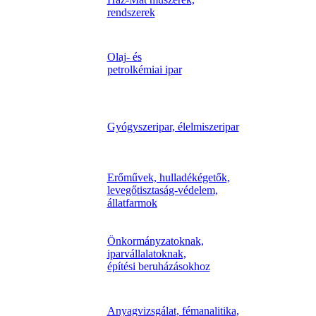
rendszerek
Olaj- és
petrolkémiai ipar
Gyógyszeripar, élelmiszeripar
Erőművek, hulladékégetők,
levegőtisztaság-védelem,
állatfarmok
Önkormányzatoknak,
iparvállalatoknak,
építési beruházásokhoz
Anyagvizsgálat, fémanalitika,