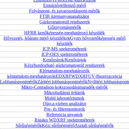
Emulziósjellemző-mérő
Folyáspont- és zavarosodáspont-mérők
FTIR üzemanyaganalizátor
Gázkromatográf rendszerek
Gőznyomásmérők
HFRR kenőképesség-meghatározó készülék
Hővezetés, hőáram mérő készülékek
Gyors hővezetőképesség mérő
készülék
ICP-MS spektrométerek
ICP-OES spektrométerek
Kenőzsírok/Kenőolajok
Kézi/hordozható gázkromatográf rendszerek
Klórtartalom-meghatározók
kéntartalom-meghatározók
EDXRF
WDXRF
UV-fluoreszcencia
Lobbanáspontmérők
Zárttéri lobbanáspontmérők
Nyílttéri lobbanáspon
Mikro-Conradson kokszosodásimaradék-mérők
Mikrohullámú feltárók
Mobil laboratóriumok
Olaj-a-vízben analizátor
Por- és filtermonitorok
Referencia anyagok
Rigaku WDXRF spektrométerek
Sűrűségmérők
Kézi sűrűségmérő
Asztali sűrűségmérők