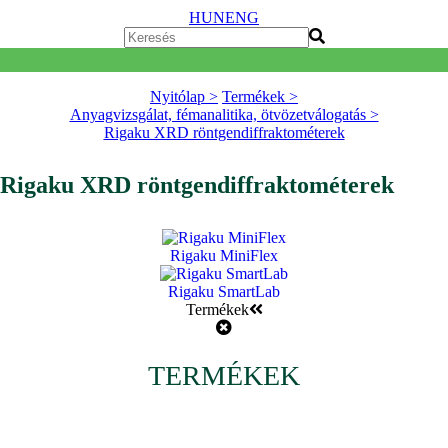
HUN
ENG
Nyitólap >
Termékek >
Anyagvizsgálat, fémanalitika, ötvözetválogatás >
Rigaku XRD röntgendiffraktométerek
Rigaku XRD röntgendiffraktométerek
Rigaku MiniFlex
Rigaku SmartLab
Termékek
TERMÉKEK