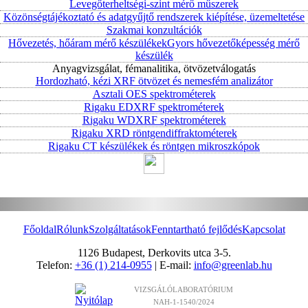
Levegőterheltségi-szint mérő műszerek
Közönségtájékoztató és adatgyűjtő rendszerek kiépítése, üzemeltetése
Szakmai konzultációk
Hővezetés, hőáram mérő készülékek
Gyors hővezetőképesség mérő
készülék
Anyagvizsgálat, fémanalitika, ötvözetválogatás
Hordozható, kézi XRF ötvözet és nemesfém analizátor
Asztali OES spektrométerek
Rigaku EDXRF spektrométerek
Rigaku WDXRF spektrométerek
Rigaku XRD röntgendiffraktométerek
Rigaku CT készülékek és röntgen mikroszkópok
Főoldal
Rólunk
Szolgáltatások
Fenntartható fejlődés
Kapcsolat
1126 Budapest, Derkovits utca 3-5.
Telefon:
+36 (1) 214-0955
| E-mail:
info@greenlab.hu
VIZSGÁLÓLABORATÓRIUM
NAH-1-1540/2024