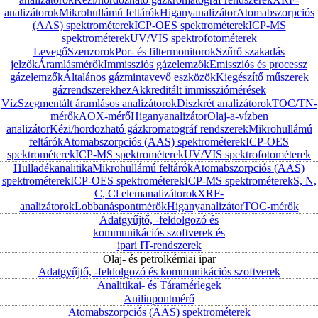
analizátorok
Mikrohullámú feltárók
Higanyanalizátor
Atomabszorpciós
(AAS) spektrométerek
ICP-OES spektrométerek
ICP-MS
spektrométerek
UV/VIS spektrofotométerek
Levegő
Szenzorok
Por- és filtermonitorok
Szűrő szakadás
jelzők
Áramlásmérők
Immissziós gázelemzők
Emissziós és processz
gázelemzők
Általános gázmintavevő eszközök
Kiegészítő műszerek
gázrendszerekhez
Akkreditált immissziómérések
Víz
Szegmentált áramlásos analizátorok
Diszkrét analizátorok
TOC/TN-
mérők
AOX-mérő
Higanyanalizátor
Olaj-a-vízben
analizátor
Kézi/hordozható gázkromatográf rendszerek
Mikrohullámú
feltárók
Atomabszorpciós (AAS) spektrométerek
ICP-OES
spektrométerek
ICP-MS spektrométerek
UV/VIS spektrofotométerek
Hulladékanalitika
Mikrohullámú feltárók
Atomabszorpciós (AAS)
spektrométerek
ICP-OES spektrométerek
ICP-MS spektrométerek
S, N,
C, Cl elemanalizátorok
XRF-
analizátorok
Lobbanáspontmérők
Higanyanalizátor
TOC-mérők
Adatgyűjtő, -feldolgozó és
kommunikációs szoftverek és
ipari IT-rendszerek
Olaj- és petrolkémiai ipar
Adatgyűjtő, -feldolgozó és kommunikációs szoftverek
Analitikai- és Táramérlegek
Anilinpontmérő
Atomabszorpciós (AAS) spektrométerek