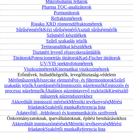
Mikrohullámú feltárók
Pharma TOC-analizátorok
Pormonitorok
Refraktométerek
Rigaku XRD röntgendiffraktométerek
Sűrűségmérők
Kézi sűrűségmérő
Asztali sűrűségmérők
Színmérő készülékek
Szűrő szakadás jelzők
Termoanalitikai készülékek
Tisztatéri levegő részecskeszámlálók
Titrátorok
Potenciometriás titrátorok
Karl-Fischer titrátorok
UV/VIS spektrofotométerek
Viszkoziméterek
Kinematikai viszkoziméterek
Erőművek, hulladékégetők, levegőtisztaság-védelem
Mérőműszerek
Részecske elemzés
Por- és filtermonitorok
Szűrő
szakadás jelzők
Áramlásmérők
Immissziós gázelemzők
Emissziós és
processz gázelemzők
Általános gázmintavevő eszközök
Kiegészítő
műszerek gázrendszerekhez
Akkreditált immisszió mérések
Mérnöki tevékenység
Mérési
feladatok
Szakértői munka
Referencia lista
Adatgyűjtő, -feldolgozó és kommunikációs szoftverek
Önkormányzatoknak, iparvállalatoknak, építési beruházásokhoz
Akkreditált immissziómérések
Mérnöki tevékenység
Mérési
feladatok
Szakértői munka
Referencia lista