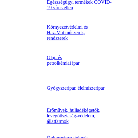
Egészségügyi termékek COVID-
19 vírus ellen
Környezetvédelmi és
Haz-Mat műszerek,
rendszerek
Olaj- és
petrolkémiai ipar
Gyógyszeripar, élelmiszeripar
Erőművek, hulladékégetők,
levegőtisztaság-védelem,
állatfarmok
Önkormányzatoknak,