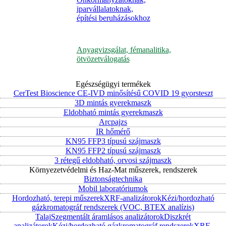
iparvállalatoknak,
építési beruházásokhoz
Anyagvizsgálat, fémanalitika,
ötvözetválogatás
Egészségügyi termékek
CerTest Bioscience CE-IVD minősítésű COVID 19 gyorsteszt
3D mintás gyerekmaszk
Eldobható mintás gyerekmaszk
Arcpajzs
IR hőmérő
KN95 FFP3 típusú szájmaszk
KN95 FFP2 típusú szájmaszk
3 rétegű eldobható, orvosi szájmaszk
Környezetvédelmi és Haz-Mat műszerek, rendszerek
Biztonságtechnika
Mobil laboratóriumok
Hordozható, terepi műszerek
XRF-analizátorok
Kézi/hordozható
gázkromatográf rendszerek (VOC, BTEX analízis)
Talaj
Szegmentált áramlásos analizátorok
Diszkrét
analizátorok
Kézi/hordozható gázkromatográf rendszerek
XRF-