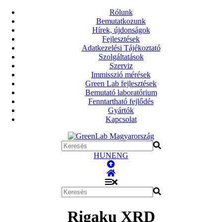
Rólunk
Bemutatkozunk
Hírek, újdonságok
Fejlesztések
Adatkezelési Tájékoztató
Szolgáltatások
Szerviz
Immisszió mérések
Green Lab fejlesztések
Bemutató laboratórium
Fenntartható fejlődés
Gyártók
Kapcsolat
HUN
ENG
Rigaku XRD