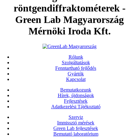
röntgendiffraktométerek -
Green Lab Magyarország
Mérnöki Iroda Kft.
Rólunk
Szolgáltatások
Fenntartható fejlődés
Gyártók
Kapcsolat
Bemutatkozunk
Hírek, újdonságok
Fejlesztések
Adatkezelési Tájékoztató
Szerviz
Immisszió mérések
Green Lab fejlesztések
Bemutató laboratórium