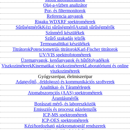
Olaj-a-vízben analizátor
Por- és filtermonitorok
Referencia anyagok
Rigaku WDXRF spektrométerek
Sűrűségmérők
Kézi sűrűségmérő
Asztali sűrűségmérők
Színmérő készülékek
Szűrő szakadás jelzők
Termoanalitikai készülékek
Titrátorok
Potenciometriás titrátorok
Karl-Fischer titrátorok
UV/VIS spektrofotométerek
Üzemanyagok, kenőanyagok és hűtőfolyadékok
Viszkoziméterek
Kinematikai viszkoziméterek
Laboratóriumi és online
viszkoziméterek
Gyógyszeripar, élelmiszeripar
Adatgyűjtő, -feldolgozó és kommunikációs szoftverek
Analitikai- és Táramérlegek
Atomabszorpciós (AAS) spektrométerek
Áramlásmérők
Borászati mérő- és laboreszközök
Emissziós és processz gázelemzők
ICP-MS spektrométerek
ICP-OES spektrométerek
Kézi/hordozható gázkromatográf rendszerek