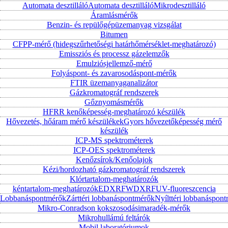
Automata desztilláló
Automata desztilláló
Mikrodesztilláló
Áramlásmérők
Benzin- és repülőgépüzemanyag vizsgálat
Bitumen
CFPP-mérő (hidegszűrhetőségi határhőmérséklet-meghatározó)
Emissziós és processz gázelemzők
Emulziósjellemző-mérő
Folyáspont- és zavarosodáspont-mérők
FTIR üzemanyaganalizátor
Gázkromatográf rendszerek
Gőznyomásmérők
HFRR kenőképesség-meghatározó készülék
Hővezetés, hőáram mérő készülékek
Gyors hővezetőképesség mérő
készülék
ICP-MS spektrométerek
ICP-OES spektrométerek
Kenőzsírok/Kenőolajok
Kézi/hordozható gázkromatográf rendszerek
Klórtartalom-meghatározók
kéntartalom-meghatározók
EDXRF
WDXRF
UV-fluoreszcencia
Lobbanáspontmérők
Zárttéri lobbanáspontmérők
Nyílttéri lobbanáspon
Mikro-Conradson kokszosodásimaradék-mérők
Mikrohullámú feltárók
Mobil laboratóriumok