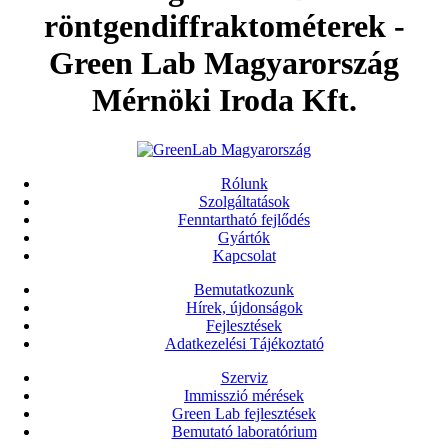
röntgendiffraktométerek -
Green Lab Magyarország
Mérnöki Iroda Kft.
Rólunk
Szolgáltatások
Fenntartható fejlődés
Gyártók
Kapcsolat
Bemutatkozunk
Hírek, újdonságok
Fejlesztések
Adatkezelési Tájékoztató
Szerviz
Immisszió mérések
Green Lab fejlesztések
Bemutató laboratórium