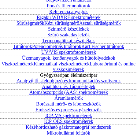
Por- és filtermonitorok
Referencia anyagok
Rigaku WDXRF spektrométerek
Sűrűségmérők
Kézi sűrűségmérő
Asztali sűrűségmérők
Színmérő készülékek
Szűrő szakadás jelzők
Termoanalitikai készülékek
Titrátorok
Potenciometriás titrátorok
Karl-Fischer titrátorok
UV/VIS spektrofotométerek
Üzemanyagok, kenőanyagok és hűtőfolyadékok
Viszkoziméterek
Kinematikai viszkoziméterek
Laboratóriumi és online
viszkoziméterek
Gyógyszeripar, élelmiszeripar
Adatgyűjtő, -feldolgozó és kommunikációs szoftverek
Analitikai- és Táramérlegek
Atomabszorpciós (AAS) spektrométerek
Áramlásmérők
Borászati mérő- és laboreszközök
Emissziós és processz gázelemzők
ICP-MS spektrométerek
ICP-OES spektrométerek
Kézi/hordozható gázkromatográf rendszerek
Mikrohullámú feltárók