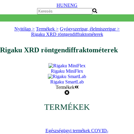
HUN
ENG
Nyitólap >
Termékek >
Gyógyszeripar, élelmiszeripar >
Rigaku XRD röntgendiffraktométerek
Rigaku XRD röntgendiffraktométerek
Rigaku MiniFlex
Rigaku SmartLab
Termékek
TERMÉKEK
Egészségügyi termékek COVID-