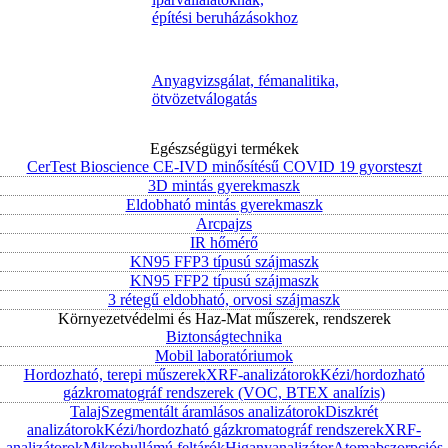
építési beruházásokhoz
Anyagvizsgálat, fémanalitika,
ötvözetválogatás
Egészségügyi termékek
CerTest Bioscience CE-IVD minősítésű COVID 19 gyorsteszt
3D mintás gyerekmaszk
Eldobható mintás gyerekmaszk
Arcpajzs
IR hőmérő
KN95 FFP3 típusú szájmaszk
KN95 FFP2 típusú szájmaszk
3 rétegű eldobható, orvosi szájmaszk
Környezetvédelmi és Haz-Mat műszerek, rendszerek
Biztonságtechnika
Mobil laboratóriumok
Hordozható, terepi műszerek
XRF-analizátorok
Kézi/hordozható
gázkromatográf rendszerek (VOC, BTEX analízis)
Talaj
Szegmentált áramlásos analizátorok
Diszkrét
analizátorok
Kézi/hordozható gázkromatográf rendszerek
XRF-
analizátorok
Mikrohullámú feltárók
Higanyanalizátor
Atomabszorpciós