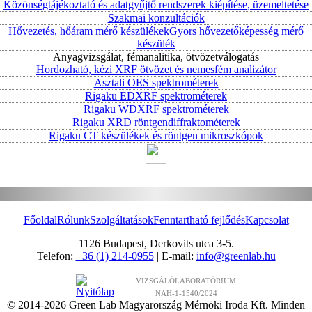
Közönségtájékoztató és adatgyűjtő rendszerek kiépítése, üzemeltetése
Szakmai konzultációk
Hővezetés, hőáram mérő készülékek
Gyors hővezetőképesség mérő
készülék
Anyagvizsgálat, fémanalitika, ötvözetválogatás
Hordozható, kézi XRF ötvözet és nemesfém analizátor
Asztali OES spektrométerek
Rigaku EDXRF spektrométerek
Rigaku WDXRF spektrométerek
Rigaku XRD röntgendiffraktométerek
Rigaku CT készülékek és röntgen mikroszkópok
Főoldal
Rólunk
Szolgáltatások
Fenntartható fejlődés
Kapcsolat
1126 Budapest, Derkovits utca 3-5.
Telefon:
+36 (1) 214-0955
| E-mail:
info@greenlab.hu
VIZSGÁLÓLABORATÓRIUM
NAH-1-1540/2024
© 2014-2026 Green Lab Magyarország Mérnöki Iroda Kft. Minden