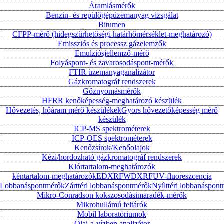
Áramlásmérők
Benzin- és repülőgépüzemanyag vizsgálat
Bitumen
CFPP-mérő (hidegszűrhetőségi határhőmérséklet-meghatározó)
Emissziós és processz gázelemzők
Emulziósjellemző-mérő
Folyáspont- és zavarosodáspont-mérők
FTIR üzemanyaganalizátor
Gázkromatográf rendszerek
Gőznyomásmérők
HFRR kenőképesség-meghatározó készülék
Hővezetés, hőáram mérő készülékek
Gyors hővezetőképesség mérő
készülék
ICP-MS spektrométerek
ICP-OES spektrométerek
Kenőzsírok/Kenőolajok
Kézi/hordozható gázkromatográf rendszerek
Klórtartalom-meghatározók
kéntartalom-meghatározók
EDXRF
WDXRF
UV-fluoreszcencia
Lobbanáspontmérők
Zárttéri lobbanáspontmérők
Nyílttéri lobbanáspon
Mikro-Conradson kokszosodásimaradék-mérők
Mikrohullámú feltárók
Mobil laboratóriumok
Olaj-a-vízben analizátor