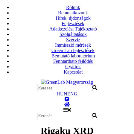
Rólunk
Bemutatkozunk
Hírek, újdonságok
Fejlesztések
Adatkezelési Tájékoztató
Szolgáltatások
Szerviz
Immisszió mérések
Green Lab fejlesztések
Bemutató laboratórium
Fenntartható fejlődés
Gyártók
Kapcsolat
HUN
ENG
Rigaku XRD