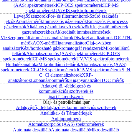
(AAS) spektrométerek
ICP-OES spektrométerek
ICP-MS
spektrométerek
UV/VIS spektrofotométerek
Levegő
Szenzorok
Por- és filtermonitorok
Szűrő szakadás
jelzők
Áramlásmérők
Immissziós gázelemzők
Emissziós és processz
gázelemzők
Általános gázmintavevő eszközök
Kiegészítő műszerek
gázrendszerekhez
Akkreditált immissziómérések
Víz
Szegmentált áramlásos analizátorok
Diszkrét analizátorok
TOC/TN-
mérők
AOX-mérő
Higanyanalizátor
Olaj-a-vízben
analizátor
Kézi/hordozható gázkromatográf rendszerek
Mikrohullámú
feltárók
Atomabszorpciós (AAS) spektrométerek
ICP-OES
spektrométerek
ICP-MS spektrométerek
UV/VIS spektrofotométerek
Hulladékanalitika
Mikrohullámú feltárók
Atomabszorpciós (AAS)
spektrométerek
ICP-OES spektrométerek
ICP-MS spektrométerek
S, N,
C, Cl elemanalizátorok
XRF-
analizátorok
Lobbanáspontmérők
Higanyanalizátor
TOC-mérők
Adatgyűjtő, -feldolgozó és
kommunikációs szoftverek és
ipari IT-rendszerek
Olaj- és petrolkémiai ipar
Adatgyűjtő, -feldolgozó és kommunikációs szoftverek
Analitikai- és Táramérlegek
Anilinpontmérő
Atomabszorpciós (AAS) spektrométerek
Automata desztilláló
Automata desztilláló
Mikrodesztilláló