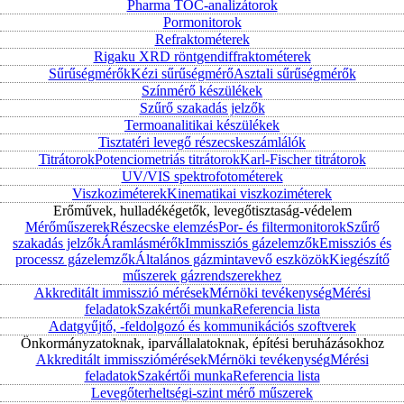
Pharma TOC-analizátorok
Pormonitorok
Refraktométerek
Rigaku XRD röntgendiffraktométerek
Sűrűségmérők
Kézi sűrűségmérő
Asztali sűrűségmérők
Színmérő készülékek
Szűrő szakadás jelzők
Termoanalitikai készülékek
Tisztatéri levegő részecskeszámlálók
Titrátorok
Potenciometriás titrátorok
Karl-Fischer titrátorok
UV/VIS spektrofotométerek
Viszkoziméterek
Kinematikai viszkoziméterek
Erőművek, hulladékégetők, levegőtisztaság-védelem
Mérőműszerek
Részecske elemzés
Por- és filtermonitorok
Szűrő
szakadás jelzők
Áramlásmérők
Immissziós gázelemzők
Emissziós és
processz gázelemzők
Általános gázmintavevő eszközök
Kiegészítő
műszerek gázrendszerekhez
Akkreditált immisszió mérések
Mérnöki tevékenység
Mérési
feladatok
Szakértői munka
Referencia lista
Adatgyűjtő, -feldolgozó és kommunikációs szoftverek
Önkormányzatoknak, iparvállalatoknak, építési beruházásokhoz
Akkreditált immissziómérések
Mérnöki tevékenység
Mérési
feladatok
Szakértői munka
Referencia lista
Levegőterheltségi-szint mérő műszerek