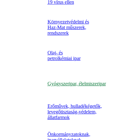
19 vírus ellen
Környezetvédelmi és
Haz-Mat műszerek,
rendszerek
Olaj- és
petrolkémiai ipar
Gyógyszeripar, élelmiszeripar
Erőművek, hulladékégetők,
levegőtisztaság-védelem,
állatfarmok
Önkormányzatoknak,
iparvállalatoknak,