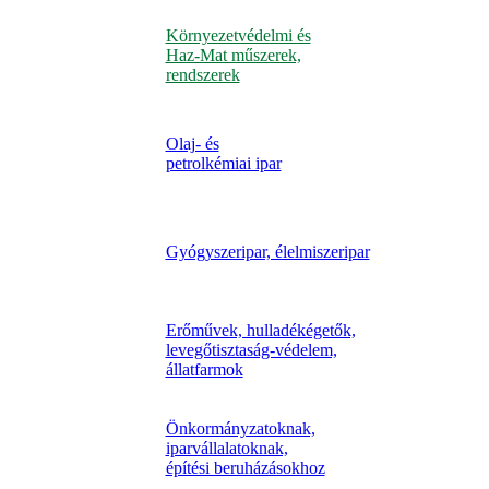
Környezetvédelmi és
Haz-Mat műszerek,
rendszerek
Olaj- és
petrolkémiai ipar
Gyógyszeripar, élelmiszeripar
Erőművek, hulladékégetők,
levegőtisztaság-védelem,
állatfarmok
Önkormányzatoknak,
iparvállalatoknak,
építési beruházásokhoz