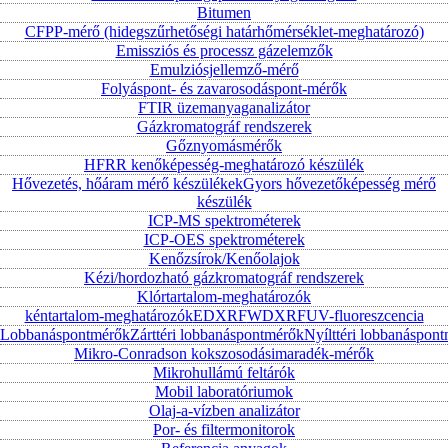
Bitumen
CFPP-mérő (hidegszűrhetőségi határhőmérséklet-meghatározó)
Emissziós és processz gázelemzők
Emulziósjellemző-mérő
Folyáspont- és zavarosodáspont-mérők
FTIR üzemanyaganalizátor
Gázkromatográf rendszerek
Gőznyomásmérők
HFRR kenőképesség-meghatározó készülék
Hővezetés, hőáram mérő készülékek
Gyors hővezetőképesség mérő
készülék
ICP-MS spektrométerek
ICP-OES spektrométerek
Kenőzsírok/Kenőolajok
Kézi/hordozható gázkromatográf rendszerek
Klórtartalom-meghatározók
kéntartalom-meghatározók
EDXRF
WDXRF
UV-fluoreszcencia
Lobbanáspontmérők
Zárttéri lobbanáspontmérők
Nyílttéri lobbanáspon
Mikro-Conradson kokszosodásimaradék-mérők
Mikrohullámú feltárók
Mobil laboratóriumok
Olaj-a-vízben analizátor
Por- és filtermonitorok