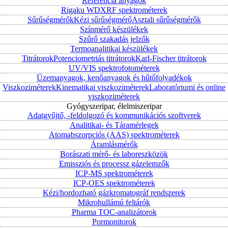
Referencia anyagok
Rigaku WDXRF spektrométerek
Sűrűségmérők
Kézi sűrűségmérő
Asztali sűrűségmérők
Színmérő készülékek
Szűrő szakadás jelzők
Termoanalitikai készülékek
Titrátorok
Potenciometriás titrátorok
Karl-Fischer titrátorok
UV/VIS spektrofotométerek
Üzemanyagok, kenőanyagok és hűtőfolyadékok
Viszkoziméterek
Kinematikai viszkoziméterek
Laboratóriumi és online
viszkoziméterek
Gyógyszeripar, élelmiszeripar
Adatgyűjtő, -feldolgozó és kommunikációs szoftverek
Analitikai- és Táramérlegek
Atomabszorpciós (AAS) spektrométerek
Áramlásmérők
Borászati mérő- és laboreszközök
Emissziós és processz gázelemzők
ICP-MS spektrométerek
ICP-OES spektrométerek
Kézi/hordozható gázkromatográf rendszerek
Mikrohullámú feltárók
Pharma TOC-analizátorok
Pormonitorok