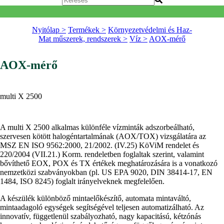
Nyitólap >
Termékek >
Környezetvédelmi és Haz-
Mat műszerek, rendszerek >
Víz >
AOX-mérő
AOX-mérő
multi X 2500
A multi X 2500 alkalmas különféle vízminták adszorbeálható,
szervesen kötött halogéntartalmának (AOX/TOX) vizsgálatára az
MSZ EN ISO 9562:2000, 21/2002. (IV.25) KöViM rendelet és
220/2004 (VII.21.) Korm. rendeletben foglaltak szerint, valamint
bővíthető EOX, POX és TX értékek meghatározására is a vonatkozó
nemzetközi szabványokban (pl. US EPA 9020, DIN 38414-17, EN
1484, ISO 8245) foglalt irányelveknek megfelelően.
A készülék különböző mintaelőkészítő, automata mintaváltó,
mintaadagoló egységek segítségével teljesen automatizálható. Az
innovatív, függetlenül szabályozható, nagy kapacitású, kétzónás