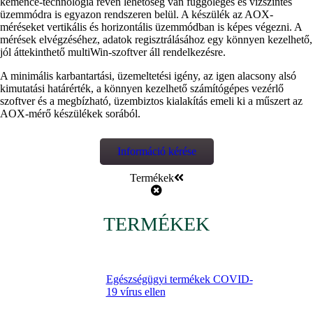
kemence-technológia révén lehetőség van függőleges és vízszintes
üzemmódra is egyazon rendszeren belül. A készülék az AOX-
méréseket vertikális és horizontális üzemmódban is képes végezni. A
mérések elvégzéséhez, adatok regisztrálásához egy könnyen kezelhető,
jól áttekinthető multiWin-szoftver áll rendelkezésre.
A minimális karbantartási, üzemeltetési igény, az igen alacsony alsó
kimutatási határérték, a könnyen kezelhető számítógépes vezérlő
szoftver és a megbízható, üzembiztos kialakítás emeli ki a műszert az
AOX-mérő készülékek sorából.
Információ kérése
Termékek
TERMÉKEK
Egészségügyi termékek COVID-
19 vírus ellen