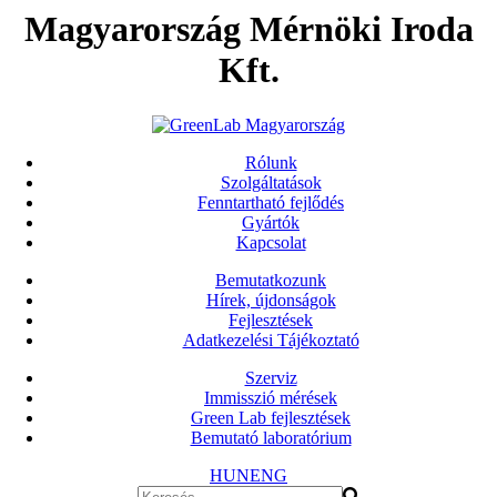
Magyarország Mérnöki Iroda
Kft.
Rólunk
Szolgáltatások
Fenntartható fejlődés
Gyártók
Kapcsolat
Bemutatkozunk
Hírek, újdonságok
Fejlesztések
Adatkezelési Tájékoztató
Szerviz
Immisszió mérések
Green Lab fejlesztések
Bemutató laboratórium
HUN
ENG