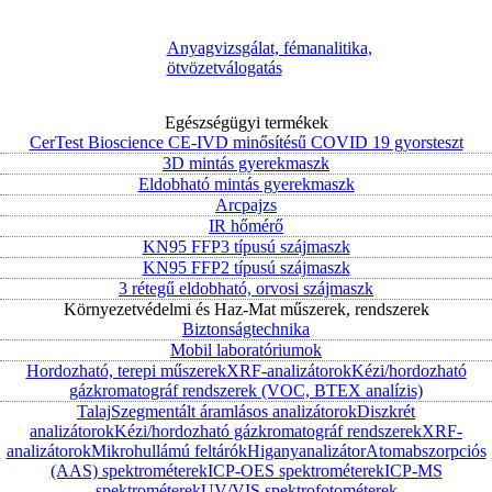
Anyagvizsgálat, fémanalitika,
ötvözetválogatás
Egészségügyi termékek
CerTest Bioscience CE-IVD minősítésű COVID 19 gyorsteszt
3D mintás gyerekmaszk
Eldobható mintás gyerekmaszk
Arcpajzs
IR hőmérő
KN95 FFP3 típusú szájmaszk
KN95 FFP2 típusú szájmaszk
3 rétegű eldobható, orvosi szájmaszk
Környezetvédelmi és Haz-Mat műszerek, rendszerek
Biztonságtechnika
Mobil laboratóriumok
Hordozható, terepi műszerek
XRF-analizátorok
Kézi/hordozható
gázkromatográf rendszerek (VOC, BTEX analízis)
Talaj
Szegmentált áramlásos analizátorok
Diszkrét
analizátorok
Kézi/hordozható gázkromatográf rendszerek
XRF-
analizátorok
Mikrohullámú feltárók
Higanyanalizátor
Atomabszorpciós
(AAS) spektrométerek
ICP-OES spektrométerek
ICP-MS
spektrométerek
UV/VIS spektrofotométerek