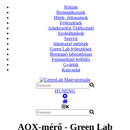
Rólunk
Bemutatkozunk
Hírek, újdonságok
Fejlesztések
Adatkezelési Tájékoztató
Szolgáltatások
Szerviz
Immisszió mérések
Green Lab fejlesztések
Bemutató laboratórium
Fenntartható fejlődés
Gyártók
Kapcsolat
HUN
ENG
AOX-mérő - Green Lab