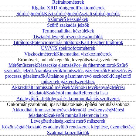
Refraktométerek
Rigaku XRD röntgendiffraktométerek
Sűrűségmérők
Kézi sűrűségmérő
Asztali sűrűségmérők
Színmérő készülékek
Szűrő szakadás jelzők
Termoanalitikai készülékek
Tisztatéri levegő részecskeszámlálók
Titrátorok
Potenciometriás titrátorok
Karl-Fischer titrátorok
UV/VIS spektrofotométerek
Viszkoziméterek
Kinematikai viszkoziméterek
Erőművek, hulladékégetők, levegőtisztaság-védelem
Mérőműszerek
Részecske elemzés
Por- és filtermonitorok
Szűrő
szakadás jelzők
Áramlásmérők
Immissziós gázelemzők
Emissziós és
processz gázelemzők
Általános gázmintavevő eszközök
Kiegészítő
műszerek gázrendszerekhez
Akkreditált immisszió mérések
Mérnöki tevékenység
Mérési
feladatok
Szakértői munka
Referencia lista
Adatgyűjtő, -feldolgozó és kommunikációs szoftverek
Önkormányzatoknak, iparvállalatoknak, építési beruházásokhoz
Akkreditált immissziómérések
Mérnöki tevékenység
Mérési
feladatok
Szakértői munka
Referencia lista
Levegőterheltségi-szint mérő műszerek
Közönségtájékoztató és adatgyűjtő rendszerek kiépítése, üzemeltetése
Szakmai konzultációk