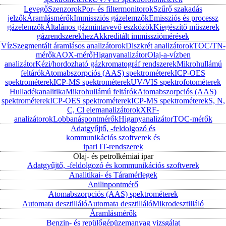
Levegő
Szenzorok
Por- és filtermonitorok
Szűrő szakadás
jelzők
Áramlásmérők
Immissziós gázelemzők
Emissziós és processz
gázelemzők
Általános gázmintavevő eszközök
Kiegészítő műszerek
gázrendszerekhez
Akkreditált immissziómérések
Víz
Szegmentált áramlásos analizátorok
Diszkrét analizátorok
TOC/TN-
mérők
AOX-mérő
Higanyanalizátor
Olaj-a-vízben
analizátor
Kézi/hordozható gázkromatográf rendszerek
Mikrohullámú
feltárók
Atomabszorpciós (AAS) spektrométerek
ICP-OES
spektrométerek
ICP-MS spektrométerek
UV/VIS spektrofotométerek
Hulladékanalitika
Mikrohullámú feltárók
Atomabszorpciós (AAS)
spektrométerek
ICP-OES spektrométerek
ICP-MS spektrométerek
S, N,
C, Cl elemanalizátorok
XRF-
analizátorok
Lobbanáspontmérők
Higanyanalizátor
TOC-mérők
Adatgyűjtő, -feldolgozó és
kommunikációs szoftverek és
ipari IT-rendszerek
Olaj- és petrolkémiai ipar
Adatgyűjtő, -feldolgozó és kommunikációs szoftverek
Analitikai- és Táramérlegek
Anilinpontmérő
Atomabszorpciós (AAS) spektrométerek
Automata desztilláló
Automata desztilláló
Mikrodesztilláló
Áramlásmérők
Benzin- és repülőgépüzemanyag vizsgálat