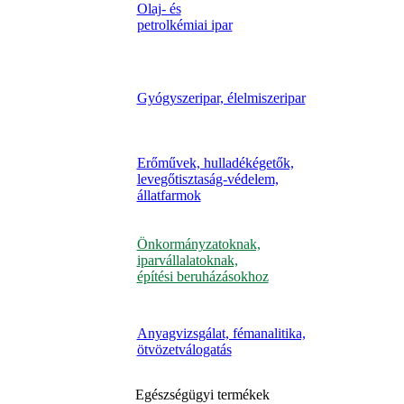
Olaj- és
petrolkémiai ipar
Gyógyszeripar, élelmiszeripar
Erőművek, hulladékégetők,
levegőtisztaság-védelem,
állatfarmok
Önkormányzatoknak,
iparvállalatoknak,
építési beruházásokhoz
Anyagvizsgálat, fémanalitika,
ötvözetválogatás
Egészségügyi termékek