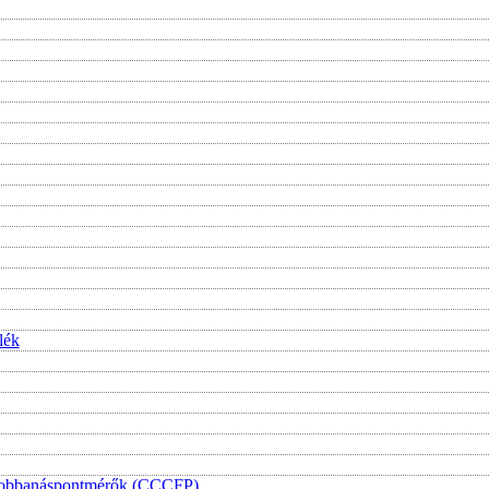
lék
i lobbanáspontmérők (CCCFP)