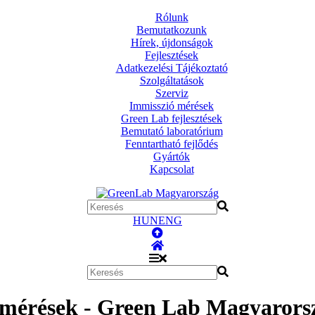
Rólunk
Bemutatkozunk
Hírek, újdonságok
Fejlesztések
Adatkezelési Tájékoztató
Szolgáltatások
Szerviz
Immisszió mérések
Green Lab fejlesztések
Bemutató laboratórium
Fenntartható fejlődés
Gyártók
Kapcsolat
HUN
ENG
 mérések - Green Lab Magyarors