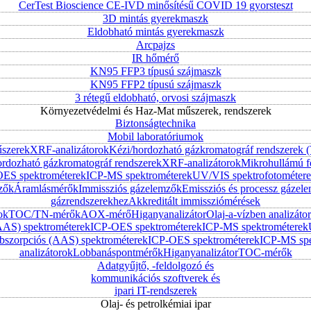
CerTest Bioscience CE-IVD minősítésű COVID 19 gyorsteszt
3D mintás gyerekmaszk
Eldobható mintás gyerekmaszk
Arcpajzs
IR hőmérő
KN95 FFP3 típusú szájmaszk
KN95 FFP2 típusú szájmaszk
3 rétegű eldobható, orvosi szájmaszk
Környezetvédelmi és Haz-Mat műszerek, rendszerek
Biztonságtechnika
Mobil laboratóriumok
űszerek
XRF-analizátorok
Kézi/hordozható gázkromatográf rendszerek
ordozható gázkromatográf rendszerek
XRF-analizátorok
Mikrohullámú f
ES spektrométerek
ICP-MS spektrométerek
UV/VIS spektrofotométer
zők
Áramlásmérők
Immissziós gázelemzők
Emissziós és processz gázel
gázrendszerekhez
Akkreditált immissziómérések
ok
TOC/TN-mérők
AOX-mérő
Higanyanalizátor
Olaj-a-vízben analizátor
AAS) spektrométerek
ICP-OES spektrométerek
ICP-MS spektrométerek
szorpciós (AAS) spektrométerek
ICP-OES spektrométerek
ICP-MS spe
analizátorok
Lobbanáspontmérők
Higanyanalizátor
TOC-mérők
Adatgyűjtő, -feldolgozó és
kommunikációs szoftverek és
ipari IT-rendszerek
Olaj- és petrolkémiai ipar