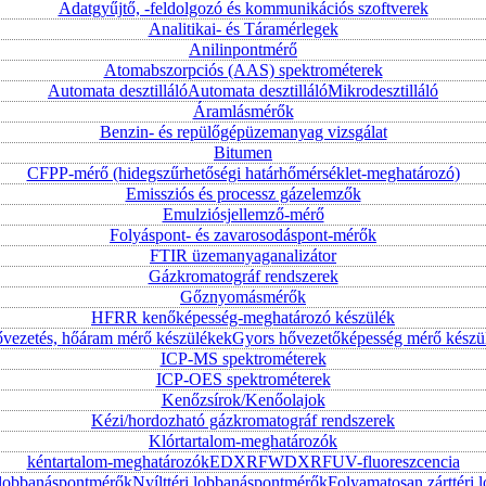
Adatgyűjtő, -feldolgozó és kommunikációs szoftverek
Analitikai- és Táramérlegek
Anilinpontmérő
Atomabszorpciós (AAS) spektrométerek
Automata desztilláló
Automata desztilláló
Mikrodesztilláló
Áramlásmérők
Benzin- és repülőgépüzemanyag vizsgálat
Bitumen
CFPP-mérő (hidegszűrhetőségi határhőmérséklet-meghatározó)
Emissziós és processz gázelemzők
Emulziósjellemző-mérő
Folyáspont- és zavarosodáspont-mérők
FTIR üzemanyaganalizátor
Gázkromatográf rendszerek
Gőznyomásmérők
HFRR kenőképesség-meghatározó készülék
vezetés, hőáram mérő készülékek
Gyors hővezetőképesség mérő készü
ICP-MS spektrométerek
ICP-OES spektrométerek
Kenőzsírok/Kenőolajok
Kézi/hordozható gázkromatográf rendszerek
Klórtartalom-meghatározók
kéntartalom-meghatározók
EDXRF
WDXRF
UV-fluoreszcencia
i lobbanáspontmérők
Nyílttéri lobbanáspontmérők
Folyamatosan zárttér