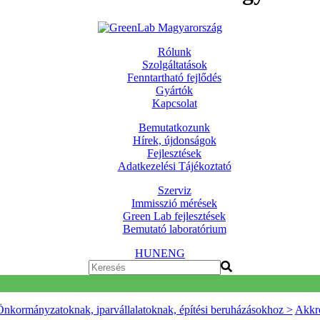
Rólunk
Szolgáltatások
Fenntartható fejlődés
Gyártók
Kapcsolat
Bemutatkozunk
Hírek, újdonságok
Fejlesztések
Adatkezelési Tájékoztató
Szerviz
Immisszió mérések
Green Lab fejlesztések
Bemutató laboratórium
HUN
ENG
Önkormányzatoknak, iparvállalatoknak, építési beruházásokhoz >
Akkre