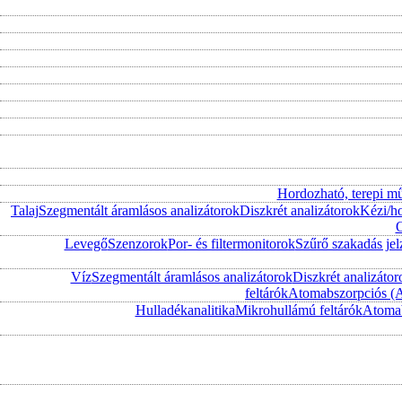
Hordozható, terepi m
Talaj
Szegmentált áramlásos analizátorok
Diszkrét analizátorok
Kézi/h
O
Levegő
Szenzorok
Por- és filtermonitorok
Szűrő szakadás jel
Víz
Szegmentált áramlásos analizátorok
Diszkrét analizátor
feltárók
Atomabszorpciós (
Hulladékanalitika
Mikrohullámú feltárók
Atomab