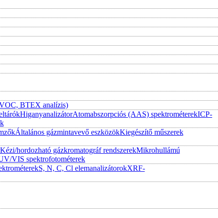
 (VOC, BTEX analízis)
eltárók
Higanyanalizátor
Atomabszorpciós (AAS) spektrométerek
ICP-
ek
emzők
Általános gázmintavevő eszközök
Kiegészítő műszerek
Kézi/hordozható gázkromatográf rendszerek
Mikrohullámú
UV/VIS spektrofotométerek
ktrométerek
S, N, C, Cl elemanalizátorok
XRF-