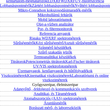
kéntartalom-meghatározók
EDXRF
WDXRF
UV-fluoreszcencia
Lobbanáspontmérők
Zárttéri lobbanáspontmérők
Nyílttéri lobbanáspon
Mikro-Conradson kokszosodásimaradék-mérők
Mikrohullámú feltárók
Mobil laboratóriumok
Olaj-a-vízben analizátor
Por- és filtermonitorok
Referencia anyagok
Rigaku WDXRF spektrométerek
Sűrűségmérők
Kézi sűrűségmérő
Asztali sűrűségmérők
Színmérő készülékek
Szűrő szakadás jelzők
Termoanalitikai készülékek
Titrátorok
Potenciometriás titrátorok
Karl-Fischer titrátorok
UV/VIS spektrofotométerek
Üzemanyagok, kenőanyagok és hűtőfolyadékok
Viszkoziméterek
Kinematikai viszkoziméterek
Laboratóriumi és online
viszkoziméterek
Gyógyszeripar, élelmiszeripar
Adatgyűjtő, -feldolgozó és kommunikációs szoftverek
Analitikai- és Táramérlegek
Atomabszorpciós (AAS) spektrométerek
Áramlásmérők
Borászati mérő- és laboreszközök