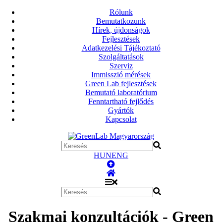
Rólunk
Bemutatkozunk
Hírek, újdonságok
Fejlesztések
Adatkezelési Tájékoztató
Szolgáltatások
Szerviz
Immisszió mérések
Green Lab fejlesztések
Bemutató laboratórium
Fenntartható fejlődés
Gyártók
Kapcsolat
HUN
ENG
Szakmai konzultációk - Green