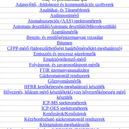
Adatgyűjtő, -feldolgozó és kommunikációs szoftverek
Analitikai- és Táramérlegek
Anilinpontmérő
Atomabszorpciós (AAS) spektrométerek
Automata desztilláló
Automata desztilláló
Mikrodesztilláló
Áramlásmérők
Benzin- és repülőgépüzemanyag vizsgálat
Bitumen
CFPP-mérő (hidegszűrhetőségi határhőmérséklet-meghatározó)
Emissziós és processz gázelemzők
Emulziósjellemző-mérő
Folyáspont- és zavarosodáspont-mérők
FTIR üzemanyaganalizátor
Gázkromatográf rendszerek
Gőznyomásmérők
HFRR kenőképesség-meghatározó készülék
Hővezetés, hőáram mérő készülékek
Gyors hővezetőképesség mérő
készülék
ICP-MS spektrométerek
ICP-OES spektrométerek
Kenőzsírok/Kenőolajok
Kézi/hordozható gázkromatográf rendszerek
Klórtartalom-meghatározók