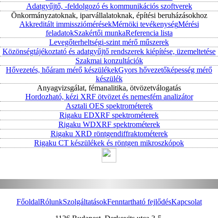
Adatgyűjtő, -feldolgozó és kommunikációs szoftverek
Önkormányzatoknak, iparvállalatoknak, építési beruházásokhoz
Akkreditált immissziómérések
Mérnöki tevékenység
Mérési
feladatok
Szakértői munka
Referencia lista
Levegőterheltségi-szint mérő műszerek
Közönségtájékoztató és adatgyűjtő rendszerek kiépítése, üzemeltetése
Szakmai konzultációk
Hővezetés, hőáram mérő készülékek
Gyors hővezetőképesség mérő
készülék
Anyagvizsgálat, fémanalitika, ötvözetválogatás
Hordozható, kézi XRF ötvözet és nemesfém analizátor
Asztali OES spektrométerek
Rigaku EDXRF spektrométerek
Rigaku WDXRF spektrométerek
Rigaku XRD röntgendiffraktométerek
Rigaku CT készülékek és röntgen mikroszkópok
Főoldal
Rólunk
Szolgáltatások
Fenntartható fejlődés
Kapcsolat