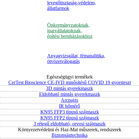
levegőtisztaság-védelem,
állatfarmok
Önkormányzatoknak,
iparvállalatoknak,
építési beruházásokhoz
Anyagvizsgálat, fémanalitika,
ötvözetválogatás
Egészségügyi termékek
CerTest Bioscience CE-IVD minősítésű COVID 19 gyorsteszt
3D mintás gyerekmaszk
Eldobható mintás gyerekmaszk
Arcpajzs
IR hőmérő
KN95 FFP3 típusú szájmaszk
KN95 FFP2 típusú szájmaszk
3 rétegű eldobható, orvosi szájmaszk
Környezetvédelmi és Haz-Mat műszerek, rendszerek
Biztonságtechnika