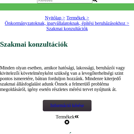
Nyitólap >
Termékek >
Önkormányzatoknak, iparvállalatoknak, építési beruházásokhoz >
Szakmai konzultációk
Szakmai konzultációk
Minden olyan esetben, amikor hatósági, lakossági, beruházói vagy
kivitelezői követelményként szükség van a levegőterheltségi szint
pontos ismeretére, bátran forduljon hozzánk. Mindenre kiterjedő
szakmai állásfoglalást adunk Önnek a felmerülő probléma
megoldásáról, igény esetén részletes mérési tervet nyújtunk át.
Információ kérése
Termékek