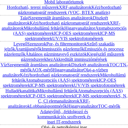
Mobil laboratóriumok
Hordozható, terepi műszerek
XRF-analizátorok
Kézi/hordozható
gázkromatográf rendszerek (VOC, BTEX analízis)
Talaj
Szegmentált áramlásos analizátorok
Diszkrét
analizátorok
Kézi/hordozható gázkromatográf rendszerek
XRF-
analizátorok
Mikrohullámú feltárók
Higanyanalizátor
Atomabszorpciós
(AAS) spektrométerek
ICP-OES spektrométerek
ICP-MS
spektrométerek
UV/VIS spektrofotométerek
Levegő
Szenzorok
Por- és filtermonitorok
Szűrő szakadás
jelzők
Áramlásmérők
Immissziós gázelemzők
Emissziós és processz
gázelemzők
Általános gázmintavevő eszközök
Kiegészítő műszerek
gázrendszerekhez
Akkreditált immissziómérések
Víz
Szegmentált áramlásos analizátorok
Diszkrét analizátorok
TOC/TN-
mérők
AOX-mérő
Higanyanalizátor
Olaj-a-vízben
analizátor
Kézi/hordozható gázkromatográf rendszerek
Mikrohullámú
feltárók
Atomabszorpciós (AAS) spektrométerek
ICP-OES
spektrométerek
ICP-MS spektrométerek
UV/VIS spektrofotométerek
Hulladékanalitika
Mikrohullámú feltárók
Atomabszorpciós (AAS)
spektrométerek
ICP-OES spektrométerek
ICP-MS spektrométerek
S, N,
C, Cl elemanalizátorok
XRF-
analizátorok
Lobbanáspontmérők
Higanyanalizátor
TOC-mérők
Adatgyűjtő, -feldolgozó és
kommunikációs szoftverek és
ipari IT-rendszerek
Olaj- és petrolkémiai ipar