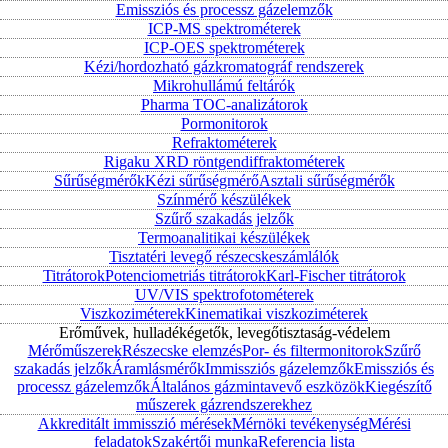
Emissziós és processz gázelemzők
ICP-MS spektrométerek
ICP-OES spektrométerek
Kézi/hordozható gázkromatográf rendszerek
Mikrohullámú feltárók
Pharma TOC-analizátorok
Pormonitorok
Refraktométerek
Rigaku XRD röntgendiffraktométerek
Sűrűségmérők
Kézi sűrűségmérő
Asztali sűrűségmérők
Színmérő készülékek
Szűrő szakadás jelzők
Termoanalitikai készülékek
Tisztatéri levegő részecskeszámlálók
Titrátorok
Potenciometriás titrátorok
Karl-Fischer titrátorok
UV/VIS spektrofotométerek
Viszkoziméterek
Kinematikai viszkoziméterek
Erőművek, hulladékégetők, levegőtisztaság-védelem
Mérőműszerek
Részecske elemzés
Por- és filtermonitorok
Szűrő
szakadás jelzők
Áramlásmérők
Immissziós gázelemzők
Emissziós és
processz gázelemzők
Általános gázmintavevő eszközök
Kiegészítő
műszerek gázrendszerekhez
Akkreditált immisszió mérések
Mérnöki tevékenység
Mérési
feladatok
Szakértői munka
Referencia lista