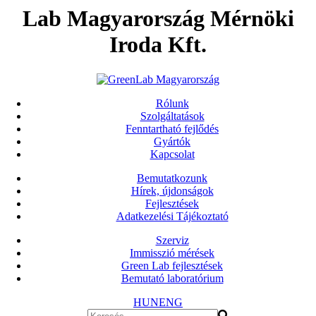
Lab Magyarország Mérnöki
Iroda Kft.
Rólunk
Szolgáltatások
Fenntartható fejlődés
Gyártók
Kapcsolat
Bemutatkozunk
Hírek, újdonságok
Fejlesztések
Adatkezelési Tájékoztató
Szerviz
Immisszió mérések
Green Lab fejlesztések
Bemutató laboratórium
HUN
ENG