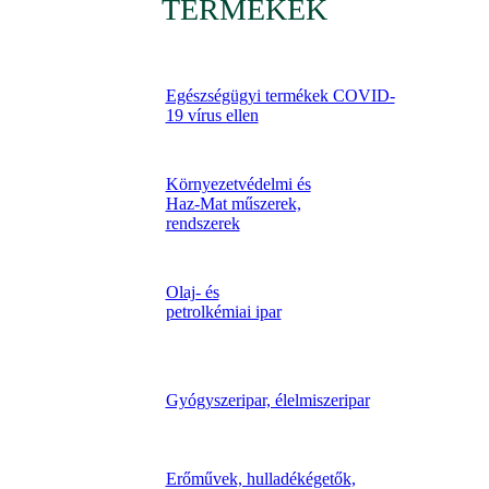
TERMÉKEK
Egészségügyi termékek COVID-
19 vírus ellen
Környezetvédelmi és
Haz-Mat műszerek,
rendszerek
Olaj- és
petrolkémiai ipar
Gyógyszeripar, élelmiszeripar
Erőművek, hulladékégetők,