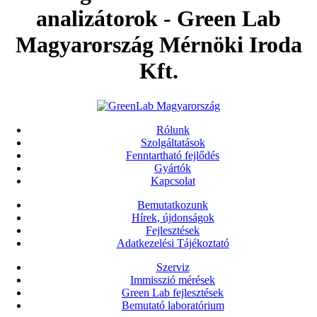
analizátorok - Green Lab
Magyarország Mérnöki Iroda
Kft.
Rólunk
Szolgáltatások
Fenntartható fejlődés
Gyártók
Kapcsolat
Bemutatkozunk
Hírek, újdonságok
Fejlesztések
Adatkezelési Tájékoztató
Szerviz
Immisszió mérések
Green Lab fejlesztések
Bemutató laboratórium