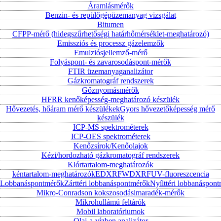
Áramlásmérők
Benzin- és repülőgépüzemanyag vizsgálat
Bitumen
CFPP-mérő (hidegszűrhetőségi határhőmérséklet-meghatározó)
Emissziós és processz gázelemzők
Emulziósjellemző-mérő
Folyáspont- és zavarosodáspont-mérők
FTIR üzemanyaganalizátor
Gázkromatográf rendszerek
Gőznyomásmérők
HFRR kenőképesség-meghatározó készülék
Hővezetés, hőáram mérő készülékek
Gyors hővezetőképesség mérő
készülék
ICP-MS spektrométerek
ICP-OES spektrométerek
Kenőzsírok/Kenőolajok
Kézi/hordozható gázkromatográf rendszerek
Klórtartalom-meghatározók
kéntartalom-meghatározók
EDXRF
WDXRF
UV-fluoreszcencia
Lobbanáspontmérők
Zárttéri lobbanáspontmérők
Nyílttéri lobbanáspon
Mikro-Conradson kokszosodásimaradék-mérők
Mikrohullámú feltárók
Mobil laboratóriumok
Olaj-a-vízben analizátor