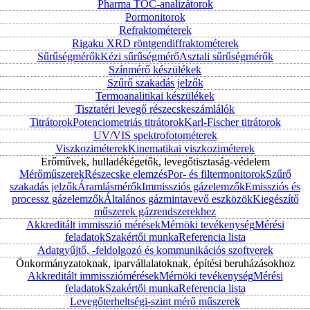
Pharma TOC-analizátorok
Pormonitorok
Refraktométerek
Rigaku XRD röntgendiffraktométerek
Sűrűségmérők
Kézi sűrűségmérő
Asztali sűrűségmérők
Színmérő készülékek
Szűrő szakadás jelzők
Termoanalitikai készülékek
Tisztatéri levegő részecskeszámlálók
Titrátorok
Potenciometriás titrátorok
Karl-Fischer titrátorok
UV/VIS spektrofotométerek
Viszkoziméterek
Kinematikai viszkoziméterek
Erőművek, hulladékégetők, levegőtisztaság-védelem
Mérőműszerek
Részecske elemzés
Por- és filtermonitorok
Szűrő
szakadás jelzők
Áramlásmérők
Immissziós gázelemzők
Emissziós és
processz gázelemzők
Általános gázmintavevő eszközök
Kiegészítő
műszerek gázrendszerekhez
Akkreditált immisszió mérések
Mérnöki tevékenység
Mérési
feladatok
Szakértői munka
Referencia lista
Adatgyűjtő, -feldolgozó és kommunikációs szoftverek
Önkormányzatoknak, iparvállalatoknak, építési beruházásokhoz
Akkreditált immissziómérések
Mérnöki tevékenység
Mérési
feladatok
Szakértői munka
Referencia lista
Levegőterheltségi-szint mérő műszerek