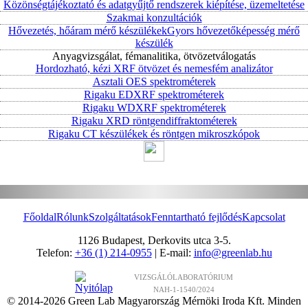
Közönségtájékoztató és adatgyűjtő rendszerek kiépítése, üzemeltetése
Szakmai konzultációk
Hővezetés, hőáram mérő készülékek
Gyors hővezetőképesség mérő
készülék
Anyagvizsgálat, fémanalitika, ötvözetválogatás
Hordozható, kézi XRF ötvözet és nemesfém analizátor
Asztali OES spektrométerek
Rigaku EDXRF spektrométerek
Rigaku WDXRF spektrométerek
Rigaku XRD röntgendiffraktométerek
Rigaku CT készülékek és röntgen mikroszkópok
Főoldal
Rólunk
Szolgáltatások
Fenntartható fejlődés
Kapcsolat
1126 Budapest, Derkovits utca 3-5.
Telefon:
+36 (1) 214-0955
| E-mail:
info@greenlab.hu
VIZSGÁLÓLABORATÓRIUM
NAH-1-1540/2024
© 2014-2026 Green Lab Magyarország Mérnöki Iroda Kft. Minden