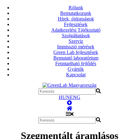
Rólunk
Bemutatkozunk
Hírek, újdonságok
Fejlesztések
Adatkezelési Tájékoztató
Szolgáltatások
Szerviz
Immisszió mérések
Green Lab fejlesztések
Bemutató laboratórium
Fenntartható fejlődés
Gyártók
Kapcsolat
HUN
ENG
Szegmentált áramlásos