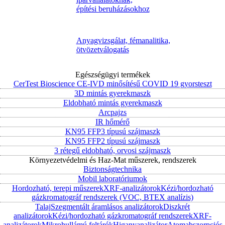
építési beruházásokhoz
Anyagvizsgálat, fémanalitika,
ötvözetválogatás
Egészségügyi termékek
CerTest Bioscience CE-IVD minősítésű COVID 19 gyorsteszt
3D mintás gyerekmaszk
Eldobható mintás gyerekmaszk
Arcpajzs
IR hőmérő
KN95 FFP3 típusú szájmaszk
KN95 FFP2 típusú szájmaszk
3 rétegű eldobható, orvosi szájmaszk
Környezetvédelmi és Haz-Mat műszerek, rendszerek
Biztonságtechnika
Mobil laboratóriumok
Hordozható, terepi műszerek
XRF-analizátorok
Kézi/hordozható
gázkromatográf rendszerek (VOC, BTEX analízis)
Talaj
Szegmentált áramlásos analizátorok
Diszkrét
analizátorok
Kézi/hordozható gázkromatográf rendszerek
XRF-
analizátorok
Mikrohullámú feltárók
Higanyanalizátor
Atomabszorpciós