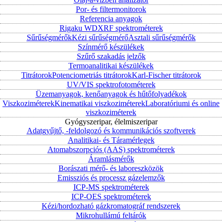
Por- és filtermonitorok
Referencia anyagok
Rigaku WDXRF spektrométerek
Sűrűségmérők
Kézi sűrűségmérő
Asztali sűrűségmérők
Színmérő készülékek
Szűrő szakadás jelzők
Termoanalitikai készülékek
Titrátorok
Potenciometriás titrátorok
Karl-Fischer titrátorok
UV/VIS spektrofotométerek
Üzemanyagok, kenőanyagok és hűtőfolyadékok
Viszkoziméterek
Kinematikai viszkoziméterek
Laboratóriumi és online
viszkoziméterek
Gyógyszeripar, élelmiszeripar
Adatgyűjtő, -feldolgozó és kommunikációs szoftverek
Analitikai- és Táramérlegek
Atomabszorpciós (AAS) spektrométerek
Áramlásmérők
Borászati mérő- és laboreszközök
Emissziós és processz gázelemzők
ICP-MS spektrométerek
ICP-OES spektrométerek
Kézi/hordozható gázkromatográf rendszerek
Mikrohullámú feltárók