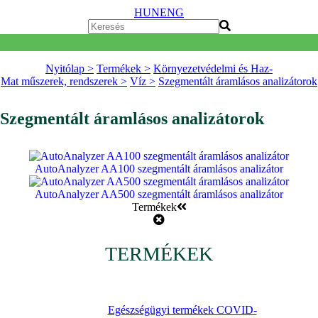
HUN
ENG
Nyitólap >
Termékek >
Környezetvédelmi és Haz-
Mat műszerek, rendszerek >
Víz >
Szegmentált áramlásos analizátorok
Szegmentált áramlásos analizátorok
AutoAnalyzer AA100 szegmentált áramlásos analizátor
AutoAnalyzer AA500 szegmentált áramlásos analizátor
Termékek
TERMÉKEK
Egészségügyi termékek COVID-