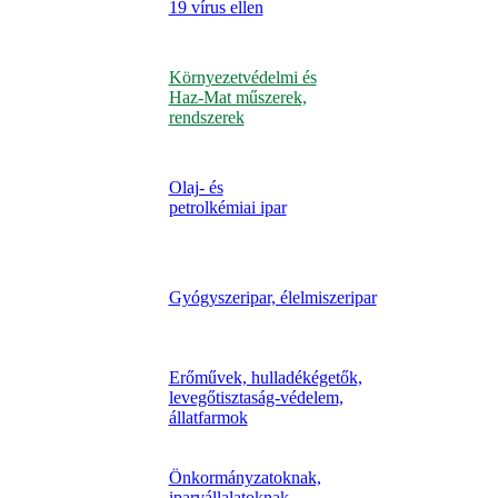
19 vírus ellen
Környezetvédelmi és
Haz-Mat műszerek,
rendszerek
Olaj- és
petrolkémiai ipar
Gyógyszeripar, élelmiszeripar
Erőművek, hulladékégetők,
levegőtisztaság-védelem,
állatfarmok
Önkormányzatoknak,
iparvállalatoknak,