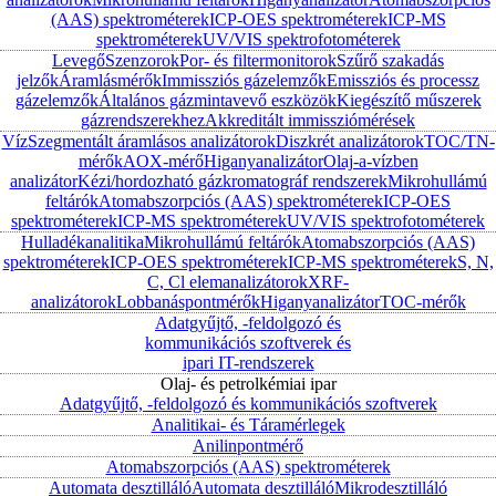
(AAS) spektrométerek
ICP-OES spektrométerek
ICP-MS
spektrométerek
UV/VIS spektrofotométerek
Levegő
Szenzorok
Por- és filtermonitorok
Szűrő szakadás
jelzők
Áramlásmérők
Immissziós gázelemzők
Emissziós és processz
gázelemzők
Általános gázmintavevő eszközök
Kiegészítő műszerek
gázrendszerekhez
Akkreditált immissziómérések
Víz
Szegmentált áramlásos analizátorok
Diszkrét analizátorok
TOC/TN-
mérők
AOX-mérő
Higanyanalizátor
Olaj-a-vízben
analizátor
Kézi/hordozható gázkromatográf rendszerek
Mikrohullámú
feltárók
Atomabszorpciós (AAS) spektrométerek
ICP-OES
spektrométerek
ICP-MS spektrométerek
UV/VIS spektrofotométerek
Hulladékanalitika
Mikrohullámú feltárók
Atomabszorpciós (AAS)
spektrométerek
ICP-OES spektrométerek
ICP-MS spektrométerek
S, N,
C, Cl elemanalizátorok
XRF-
analizátorok
Lobbanáspontmérők
Higanyanalizátor
TOC-mérők
Adatgyűjtő, -feldolgozó és
kommunikációs szoftverek és
ipari IT-rendszerek
Olaj- és petrolkémiai ipar
Adatgyűjtő, -feldolgozó és kommunikációs szoftverek
Analitikai- és Táramérlegek
Anilinpontmérő
Atomabszorpciós (AAS) spektrométerek
Automata desztilláló
Automata desztilláló
Mikrodesztilláló