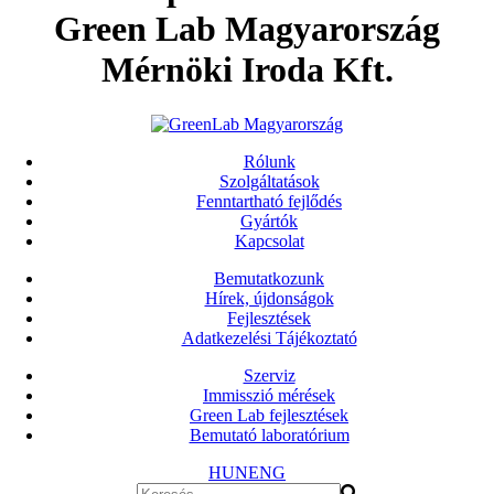
Green Lab Magyarország
Mérnöki Iroda Kft.
Rólunk
Szolgáltatások
Fenntartható fejlődés
Gyártók
Kapcsolat
Bemutatkozunk
Hírek, újdonságok
Fejlesztések
Adatkezelési Tájékoztató
Szerviz
Immisszió mérések
Green Lab fejlesztések
Bemutató laboratórium
HUN
ENG