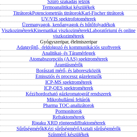
Szűrő szakadás jelzők
Termoanalitikai készülékek
Titrátorok
Potenciometriás titrátorok
Karl-Fischer titrátorok
UV/VIS spektrofotométerek
Üzemanyagok, kenőanyagok és hűtőfolyadékok
Viszkoziméterek
Kinematikai viszkoziméterek
Laboratóriumi és online
viszkoziméterek
Gyógyszeripar, élelmiszeripar
Adatgyűjtő, -feldolgozó és kommunikációs szoftverek
Analitikai- és Táramérlegek
Atomabszorpciós (AAS) spektrométerek
Áramlásmérők
Borászati mérő- és laboreszközök
Emissziós és processz gázelemzők
ICP-MS spektrométerek
ICP-OES spektrométerek
Kézi/hordozható gázkromatográf rendszerek
Mikrohullámú feltárók
Pharma TOC-analizátorok
Pormonitorok
Refraktométerek
Rigaku XRD röntgendiffraktométerek
Sűrűségmérők
Kézi sűrűségmérő
Asztali sűrűségmérők
Színmérő készülékek