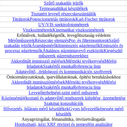
Szűrő szakadás jelzők
Termoanalitikai készülékek
Tisztatéri levegő részecskeszámlálók
Titrátorok
Potenciometriás titrátorok
Karl-Fischer titrátorok
UV/VIS spektrofotométerek
Viszkoziméterek
Kinematikai viszkoziméterek
Erőművek, hulladékégetők, levegőtisztaság-védelem
Mérőműszerek
Részecske elemzés
Por- és filtermonitorok
Szűrő
szakadás jelzők
Áramlásmérők
Immissziós gázelemzők
Emissziós és
processz gázelemzők
Általános gázmintavevő eszközök
Kiegészítő
műszerek gázrendszerekhez
Akkreditált immisszió mérések
Mérnöki tevékenység
Mérési
feladatok
Szakértői munka
Referencia lista
Adatgyűjtő, -feldolgozó és kommunikációs szoftverek
Önkormányzatoknak, iparvállalatoknak, építési beruházásokhoz
Akkreditált immissziómérések
Mérnöki tevékenység
Mérési
feladatok
Szakértői munka
Referencia lista
Levegőterheltségi-szint mérő műszerek
Közönségtájékoztató és adatgyűjtő rendszerek kiépítése, üzemeltetése
Szakmai konzultációk
Hővezetés, hőáram mérő készülékek
Gyors hővezetőképesség mérő
készülék
Anyagvizsgálat, fémanalitika, ötvözetválogatás
Hordozható, kézi XRF ötvözet és nemesfém analizátor