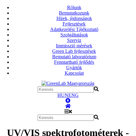
Rólunk
Bemutatkozunk
Hírek, újdonságok
Fejlesztések
Adatkezelési Tájékoztató
Szolgáltatások
Szerviz
Immisszió mérések
Green Lab fejlesztések
Bemutató laboratórium
Fenntartható fejlődés
Gyártók
Kapcsolat
HUN
ENG
UV/VIS spektrofotométerek -