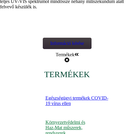
teljes UV-VIS spektrumot mindössze néhány miliszekundum alatt
felvevő készülék is.
Információ kérése
Termékek
TERMÉKEK
Egészségügyi termékek COVID-
19 vírus ellen
Környezetvédelmi és
Haz-Mat műszerek,
rendszerek