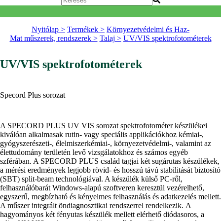
Nyitólap >
Termékek >
Környezetvédelmi és Haz-
Mat műszerek, rendszerek >
Talaj >
UV/VIS spektrofotométerek
UV/VIS spektrofotométerek
Specord Plus sorozat
A SPECORD PLUS UV VIS sorozat spektrofotométer készülékei
kiválóan alkalmasak rutin- vagy speciális applikációkhoz kémiai-,
gyógyszerészeti-, élelmiszerkémiai-, környezetvédelmi-, valamint az
élettudomány területén levő vizsgálatokhoz és számos egyéb
szférában. A SPECORD PLUS család tagjai két sugárutas készülékek,
a mérési eredmények legjobb rövid- és hosszú távú stabilitását biztosító
(SBT) split-beam technológiával. A készülék külső PC-ről,
felhasználóbarát Windows-alapú szoftveren keresztül vezérelhető,
egyszerű, megbízható és kényelmes felhasználás és adatkezelés mellett.
A műszer integrált öndiagnosztikai rendszerrel rendelkezik. A
hagyományos két fényutas készülék mellett elérhető diódasoros, a