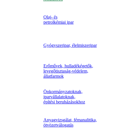
Olaj- és
petrolkémiai ipar
Gyógyszeripar, élelmiszeripar
Erőművek, hulladékégetők,
levegőtisztaság-védelem,
állatfarmok
Önkormányzatoknak,
iparvállalatoknak,
építési beruházásokhoz
Anyagvizsgálat, fémanalitika,
ötvözetválogatás