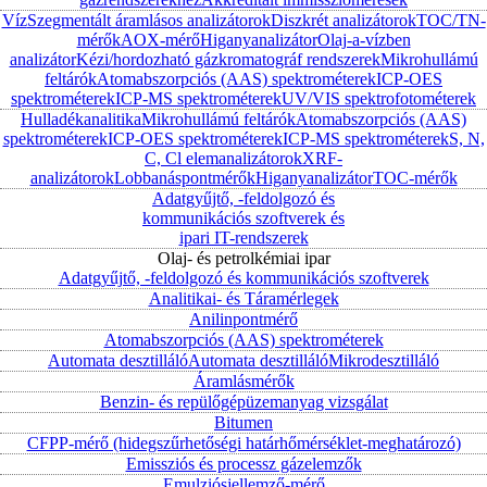
Víz
Szegmentált áramlásos analizátorok
Diszkrét analizátorok
TOC/TN-
mérők
AOX-mérő
Higanyanalizátor
Olaj-a-vízben
analizátor
Kézi/hordozható gázkromatográf rendszerek
Mikrohullámú
feltárók
Atomabszorpciós (AAS) spektrométerek
ICP-OES
spektrométerek
ICP-MS spektrométerek
UV/VIS spektrofotométerek
Hulladékanalitika
Mikrohullámú feltárók
Atomabszorpciós (AAS)
spektrométerek
ICP-OES spektrométerek
ICP-MS spektrométerek
S, N,
C, Cl elemanalizátorok
XRF-
analizátorok
Lobbanáspontmérők
Higanyanalizátor
TOC-mérők
Adatgyűjtő, -feldolgozó és
kommunikációs szoftverek és
ipari IT-rendszerek
Olaj- és petrolkémiai ipar
Adatgyűjtő, -feldolgozó és kommunikációs szoftverek
Analitikai- és Táramérlegek
Anilinpontmérő
Atomabszorpciós (AAS) spektrométerek
Automata desztilláló
Automata desztilláló
Mikrodesztilláló
Áramlásmérők
Benzin- és repülőgépüzemanyag vizsgálat
Bitumen
CFPP-mérő (hidegszűrhetőségi határhőmérséklet-meghatározó)
Emissziós és processz gázelemzők
Emulziósjellemző-mérő