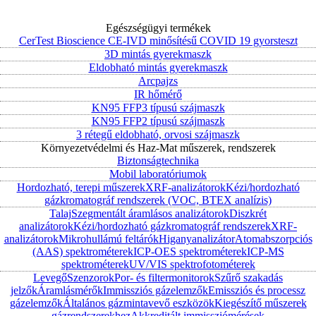
Egészségügyi termékek
CerTest Bioscience CE-IVD minősítésű COVID 19 gyorsteszt
3D mintás gyerekmaszk
Eldobható mintás gyerekmaszk
Arcpajzs
IR hőmérő
KN95 FFP3 típusú szájmaszk
KN95 FFP2 típusú szájmaszk
3 rétegű eldobható, orvosi szájmaszk
Környezetvédelmi és Haz-Mat műszerek, rendszerek
Biztonságtechnika
Mobil laboratóriumok
Hordozható, terepi műszerek
XRF-analizátorok
Kézi/hordozható
gázkromatográf rendszerek (VOC, BTEX analízis)
Talaj
Szegmentált áramlásos analizátorok
Diszkrét
analizátorok
Kézi/hordozható gázkromatográf rendszerek
XRF-
analizátorok
Mikrohullámú feltárók
Higanyanalizátor
Atomabszorpciós
(AAS) spektrométerek
ICP-OES spektrométerek
ICP-MS
spektrométerek
UV/VIS spektrofotométerek
Levegő
Szenzorok
Por- és filtermonitorok
Szűrő szakadás
jelzők
Áramlásmérők
Immissziós gázelemzők
Emissziós és processz
gázelemzők
Általános gázmintavevő eszközök
Kiegészítő műszerek
gázrendszerekhez
Akkreditált immissziómérések