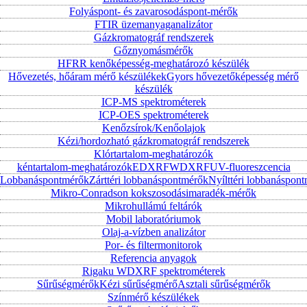
Folyáspont- és zavarosodáspont-mérők
FTIR üzemanyaganalizátor
Gázkromatográf rendszerek
Gőznyomásmérők
HFRR kenőképesség-meghatározó készülék
Hővezetés, hőáram mérő készülékek
Gyors hővezetőképesség mérő
készülék
ICP-MS spektrométerek
ICP-OES spektrométerek
Kenőzsírok/Kenőolajok
Kézi/hordozható gázkromatográf rendszerek
Klórtartalom-meghatározók
kéntartalom-meghatározók
EDXRF
WDXRF
UV-fluoreszcencia
Lobbanáspontmérők
Zárttéri lobbanáspontmérők
Nyílttéri lobbanáspon
Mikro-Conradson kokszosodásimaradék-mérők
Mikrohullámú feltárók
Mobil laboratóriumok
Olaj-a-vízben analizátor
Por- és filtermonitorok
Referencia anyagok
Rigaku WDXRF spektrométerek
Sűrűségmérők
Kézi sűrűségmérő
Asztali sűrűségmérők
Színmérő készülékek