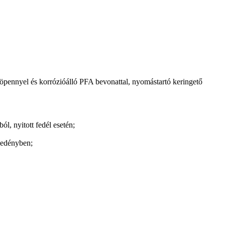
öpennyel és korrózióálló PFA bevonattal, nyomástartó keringető
l, nyitott fedél esetén;
óedényben;