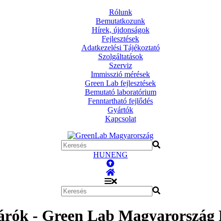
Rólunk
Bemutatkozunk
Hírek, újdonságok
Fejlesztések
Adatkezelési Tájékoztató
Szolgáltatások
Szerviz
Immisszió mérések
Green Lab fejlesztések
Bemutató laboratórium
Fenntartható fejlődés
Gyártók
Kapcsolat
HUN
ENG
árók - Green Lab Magyarország 