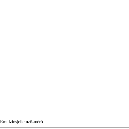
Emulziósjellemző-mérő