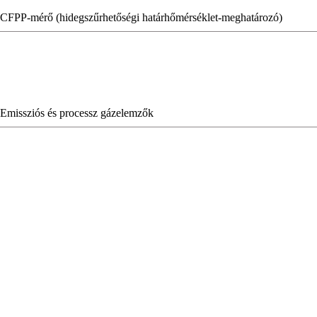
CFPP-mérő (hidegszűrhetőségi határhőmérséklet-meghatározó)
Emissziós és processz gázelemzők