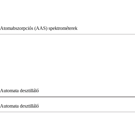
Atomabszorpciós (AAS) spektrométerek
Automata desztilláló
Automata desztilláló