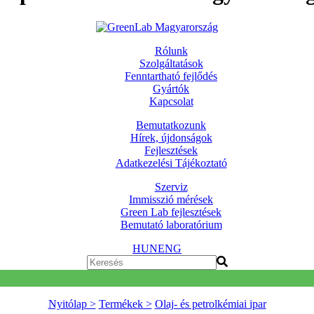
Rólunk
Szolgáltatások
Fenntartható fejlődés
Gyártók
Kapcsolat
Bemutatkozunk
Hírek, újdonságok
Fejlesztések
Adatkezelési Tájékoztató
Szerviz
Immisszió mérések
Green Lab fejlesztések
Bemutató laboratórium
HUN
ENG
Nyitólap >
Termékek >
Olaj- és petrolkémiai ipar