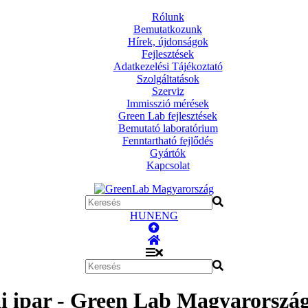
Rólunk
Bemutatkozunk
Hírek, újdonságok
Fejlesztések
Adatkezelési Tájékoztató
Szolgáltatások
Szerviz
Immisszió mérések
Green Lab fejlesztések
Bemutató laboratórium
Fenntartható fejlődés
Gyártók
Kapcsolat
HUN
ENG
ai ipar - Green Lab Magyarorszá