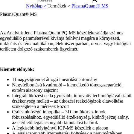
Nyitólap >
Termékek >
PlasmaQuant® MS
PlasmaQuant® MS
Az Analytik Jena Plasma Quant PQ MS készülékcsaládja számos
egyedülálló paraméterével kívánja felhívni magára a környezeti,
nukleáris és fémanalitikában, élelmiszeriparban, orvosi vagy biológiai
területen dolgozó szakemberek figyelmét.
Kiemelt előnyök:
11 nagyságrendet átfogó linearitási tartomány
Nagyfelbontású kvadrupól – kiemelkedő tömegszeparáció,
extrém alacsony zajszint
Integrált üközési cella gyorsabb, innovatív technológiával stabil
érzékenység mellett – az ütközési reakciógázok eltávolítása
szükségtelen a mérések között
Csúcsminőségű ionoptika – 3D iontükör az ionok
fókuszolásához, egyedülálló érzékenység, kitűnő jel/zaj arány,
az elérhető legalacsonyabb kimutatási határok
A legkisebb helyigényű ICP-MS készülék a piacon
A legalacsonyabb üzemeltetési költségek a nagymértékben