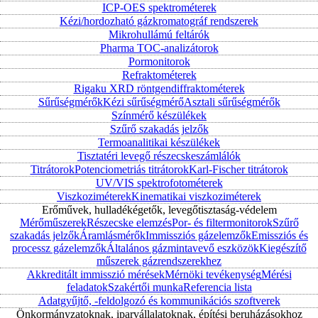
ICP-OES spektrométerek
Kézi/hordozható gázkromatográf rendszerek
Mikrohullámú feltárók
Pharma TOC-analizátorok
Pormonitorok
Refraktométerek
Rigaku XRD röntgendiffraktométerek
Sűrűségmérők
Kézi sűrűségmérő
Asztali sűrűségmérők
Színmérő készülékek
Szűrő szakadás jelzők
Termoanalitikai készülékek
Tisztatéri levegő részecskeszámlálók
Titrátorok
Potenciometriás titrátorok
Karl-Fischer titrátorok
UV/VIS spektrofotométerek
Viszkoziméterek
Kinematikai viszkoziméterek
Erőművek, hulladékégetők, levegőtisztaság-védelem
Mérőműszerek
Részecske elemzés
Por- és filtermonitorok
Szűrő
szakadás jelzők
Áramlásmérők
Immissziós gázelemzők
Emissziós és
processz gázelemzők
Általános gázmintavevő eszközök
Kiegészítő
műszerek gázrendszerekhez
Akkreditált immisszió mérések
Mérnöki tevékenység
Mérési
feladatok
Szakértői munka
Referencia lista
Adatgyűjtő, -feldolgozó és kommunikációs szoftverek
Önkormányzatoknak, iparvállalatoknak, építési beruházásokhoz