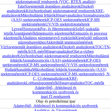
gázkromatográf rendszerek (VOC, BTEX analízis)
Talaj
Szegmentált áramlásos analizátorok
Diszkrét
analizátorok
Kézi/hordozható gázkromatográf rendszerek
XRF-
analizátorok
Mikrohullámú feltárók
Higanyanalizátor
Atomabszorpciós
(AAS) spektrométerek
ICP-OES spektrométerek
ICP-MS
spektrométerek
UV/VIS spektrofotométerek
Levegő
Szenzorok
Por- és filtermonitorok
Szűrő szakadás
jelzők
Áramlásmérők
Immissziós gázelemzők
Emissziós és processz
gázelemzők
Általános gázmintavevő eszközök
Kiegészítő műszerek
gázrendszerekhez
Akkreditált immissziómérések
Víz
Szegmentált áramlásos analizátorok
Diszkrét analizátorok
TOC/TN-
mérők
AOX-mérő
Higanyanalizátor
Olaj-a-vízben
analizátor
Kézi/hordozható gázkromatográf rendszerek
Mikrohullámú
feltárók
Atomabszorpciós (AAS) spektrométerek
ICP-OES
spektrométerek
ICP-MS spektrométerek
UV/VIS spektrofotométerek
Hulladékanalitika
Mikrohullámú feltárók
Atomabszorpciós (AAS)
spektrométerek
ICP-OES spektrométerek
ICP-MS spektrométerek
S, N,
C, Cl elemanalizátorok
XRF-
analizátorok
Lobbanáspontmérők
Higanyanalizátor
TOC-mérők
Adatgyűjtő, -feldolgozó és
kommunikációs szoftverek és
ipari IT-rendszerek
Olaj- és petrolkémiai ipar
Adatgyűjtő, -feldolgozó és kommunikációs szoftverek
Analitikai- és Táramérlegek