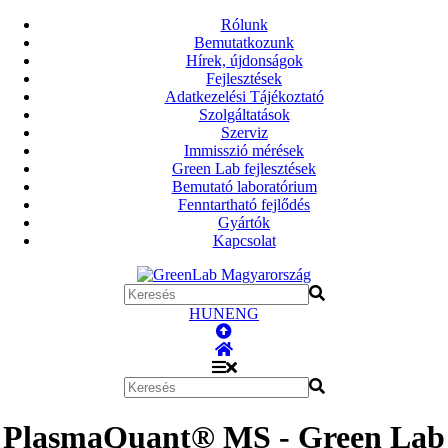
Rólunk
Bemutatkozunk
Hírek, újdonságok
Fejlesztések
Adatkezelési Tájékoztató
Szolgáltatások
Szerviz
Immisszió mérések
Green Lab fejlesztések
Bemutató laboratórium
Fenntartható fejlődés
Gyártók
Kapcsolat
HUN
ENG
PlasmaQuant® MS - Green Lab