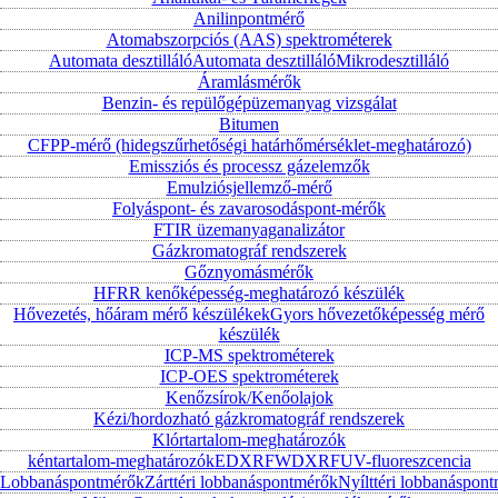
Anilinpontmérő
Atomabszorpciós (AAS) spektrométerek
Automata desztilláló
Automata desztilláló
Mikrodesztilláló
Áramlásmérők
Benzin- és repülőgépüzemanyag vizsgálat
Bitumen
CFPP-mérő (hidegszűrhetőségi határhőmérséklet-meghatározó)
Emissziós és processz gázelemzők
Emulziósjellemző-mérő
Folyáspont- és zavarosodáspont-mérők
FTIR üzemanyaganalizátor
Gázkromatográf rendszerek
Gőznyomásmérők
HFRR kenőképesség-meghatározó készülék
Hővezetés, hőáram mérő készülékek
Gyors hővezetőképesség mérő
készülék
ICP-MS spektrométerek
ICP-OES spektrométerek
Kenőzsírok/Kenőolajok
Kézi/hordozható gázkromatográf rendszerek
Klórtartalom-meghatározók
kéntartalom-meghatározók
EDXRF
WDXRF
UV-fluoreszcencia
Lobbanáspontmérők
Zárttéri lobbanáspontmérők
Nyílttéri lobbanáspon