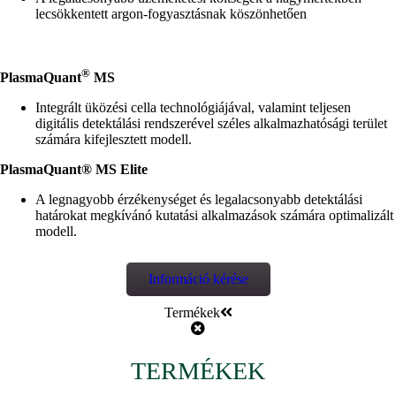
lecsökkentett argon-fogyasztásnak köszönhetően
®
PlasmaQuant
MS
Integrált üközési cella technológiájával, valamint teljesen
digitális detektálási rendszerével széles alkalmazhatósági terület
számára kifejlesztett modell.
PlasmaQuant® MS Elite
A legnagyobb érzékenységet és legalacsonyabb detektálási
határokat megkívánó kutatási alkalmazások számára optimalizált
modell.
Információ kérése
Termékek
TERMÉKEK