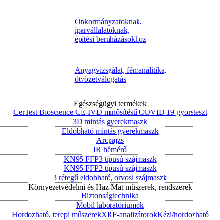
Önkormányzatoknak,
iparvállalatoknak,
építési beruházásokhoz
Anyagvizsgálat, fémanalitika,
ötvözetválogatás
Egészségügyi termékek
CerTest Bioscience CE-IVD minősítésű COVID 19 gyorsteszt
3D mintás gyerekmaszk
Eldobható mintás gyerekmaszk
Arcpajzs
IR hőmérő
KN95 FFP3 típusú szájmaszk
KN95 FFP2 típusú szájmaszk
3 rétegű eldobható, orvosi szájmaszk
Környezetvédelmi és Haz-Mat műszerek, rendszerek
Biztonságtechnika
Mobil laboratóriumok
Hordozható, terepi műszerek
XRF-analizátorok
Kézi/hordozható