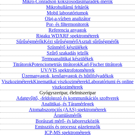
Mikro-Conradson kokszosodásimaradék-mérők
Mikrohullámú feltárók
Mobil laboratóriumok
Olaj-a-vízben analizátor
Por- és filtermonitorok
Referencia anyagok
Rigaku WDXRF spektrométerek
Sűrűségmérők
Kézi sűrűségmérő
Asztali sűrűségmérők
Színmérő készülékek
Szűrő szakadás jelzők
Termoanalitikai készülékek
Titrátorok
Potenciometriás titrátorok
Karl-Fischer titrátorok
UV/VIS spektrofotométerek
Üzemanyagok, kenőanyagok és hűtőfolyadékok
Viszkoziméterek
Kinematikai viszkoziméterek
Laboratóriumi és online
viszkoziméterek
Gyógyszeripar, élelmiszeripar
Adatgyűjtő, -feldolgozó és kommunikációs szoftverek
Analitikai- és Táramérlegek
Atomabszorpciós (AAS) spektrométerek
Áramlásmérők
Borászati mérő- és laboreszközök
Emissziós és processz gázelemzők
ICP-MS spektrométerek