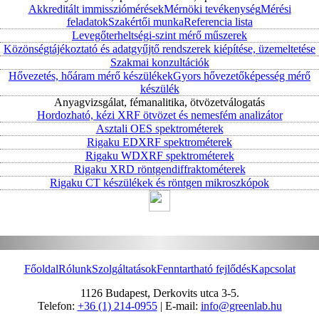
Akkreditált immissziómérések
Mérnöki tevékenység
Mérési
feladatok
Szakértői munka
Referencia lista
Levegőterheltségi-szint mérő műszerek
Közönségtájékoztató és adatgyűjtő rendszerek kiépítése, üzemeltetése
Szakmai konzultációk
Hővezetés, hőáram mérő készülékek
Gyors hővezetőképesség mérő
készülék
Anyagvizsgálat, fémanalitika, ötvözetválogatás
Hordozható, kézi XRF ötvözet és nemesfém analizátor
Asztali OES spektrométerek
Rigaku EDXRF spektrométerek
Rigaku WDXRF spektrométerek
Rigaku XRD röntgendiffraktométerek
Rigaku CT készülékek és röntgen mikroszkópok
Főoldal
Rólunk
Szolgáltatások
Fenntartható fejlődés
Kapcsolat
1126 Budapest, Derkovits utca 3-5.
Telefon:
+36 (1) 214-0955
| E-mail:
info@greenlab.hu