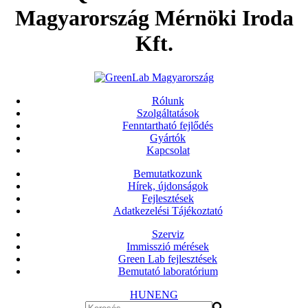
Magyarország Mérnöki Iroda
Kft.
Rólunk
Szolgáltatások
Fenntartható fejlődés
Gyártók
Kapcsolat
Bemutatkozunk
Hírek, újdonságok
Fejlesztések
Adatkezelési Tájékoztató
Szerviz
Immisszió mérések
Green Lab fejlesztések
Bemutató laboratórium
HUN
ENG