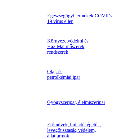
Egészségügyi termékek COVID-
19 vírus ellen
Környezetvédelmi és
Haz-Mat műszerek,
rendszerek
Olaj- és
petrolkémiai ipar
Gyógyszeripar, élelmiszeripar
Erőművek, hulladékégetők,
levegőtisztaság-védelem,
állatfarmok