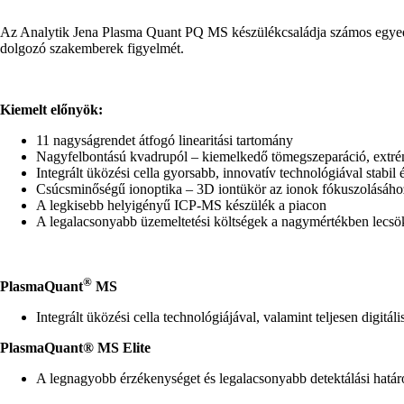
Az Analytik Jena Plasma Quant PQ MS készülékcsaládja számos egyedülál
dolgozó szakemberek figyelmét.
Kiemelt előnyök:
11 nagyságrendet átfogó linearitási tartomány
Nagyfelbontású kvadrupól – kiemelkedő tömegszeparáció, extrém
Integrált üközési cella gyorsabb, innovatív technológiával stabil
Csúcsminőségű ionoptika – 3D iontükör az ionok fókuszolásához, 
A legkisebb helyigényű ICP-MS készülék a piacon
A legalacsonyabb üzemeltetési költségek a nagymértékben lecsö
®
PlasmaQuant
MS
Integrált üközési cella technológiájával, valamint teljesen digitál
PlasmaQuant® MS Elite
A legnagyobb érzékenységet és legalacsonyabb detektálási határ