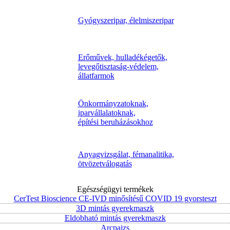
Gyógyszeripar, élelmiszeripar
Erőművek, hulladékégetők,
levegőtisztaság-védelem,
állatfarmok
Önkormányzatoknak,
iparvállalatoknak,
építési beruházásokhoz
Anyagvizsgálat, fémanalitika,
ötvözetválogatás
Egészségügyi termékek
CerTest Bioscience CE-IVD minősítésű COVID 19 gyorsteszt
3D mintás gyerekmaszk
Eldobható mintás gyerekmaszk
Arcpajzs