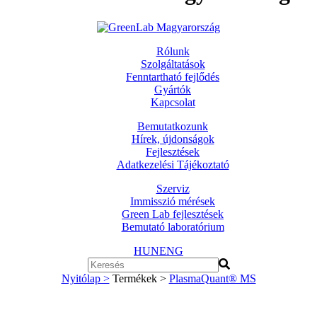
Rólunk
Szolgáltatások
Fenntartható fejlődés
Gyártók
Kapcsolat
Bemutatkozunk
Hírek, újdonságok
Fejlesztések
Adatkezelési Tájékoztató
Szerviz
Immisszió mérések
Green Lab fejlesztések
Bemutató laboratórium
HUN
ENG
Nyitólap >
Termékek >
PlasmaQuant® MS