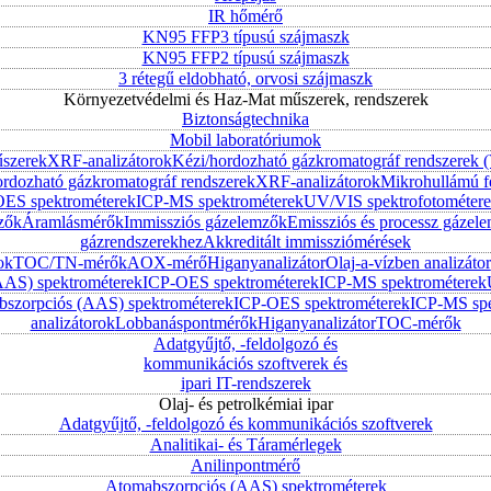
IR hőmérő
KN95 FFP3 típusú szájmaszk
KN95 FFP2 típusú szájmaszk
3 rétegű eldobható, orvosi szájmaszk
Környezetvédelmi és Haz-Mat műszerek, rendszerek
Biztonságtechnika
Mobil laboratóriumok
űszerek
XRF-analizátorok
Kézi/hordozható gázkromatográf rendszerek
ordozható gázkromatográf rendszerek
XRF-analizátorok
Mikrohullámú f
ES spektrométerek
ICP-MS spektrométerek
UV/VIS spektrofotométer
zők
Áramlásmérők
Immissziós gázelemzők
Emissziós és processz gázel
gázrendszerekhez
Akkreditált immissziómérések
ok
TOC/TN-mérők
AOX-mérő
Higanyanalizátor
Olaj-a-vízben analizátor
AAS) spektrométerek
ICP-OES spektrométerek
ICP-MS spektrométerek
szorpciós (AAS) spektrométerek
ICP-OES spektrométerek
ICP-MS spe
analizátorok
Lobbanáspontmérők
Higanyanalizátor
TOC-mérők
Adatgyűjtő, -feldolgozó és
kommunikációs szoftverek és
ipari IT-rendszerek
Olaj- és petrolkémiai ipar
Adatgyűjtő, -feldolgozó és kommunikációs szoftverek
Analitikai- és Táramérlegek
Anilinpontmérő
Atomabszorpciós (AAS) spektrométerek