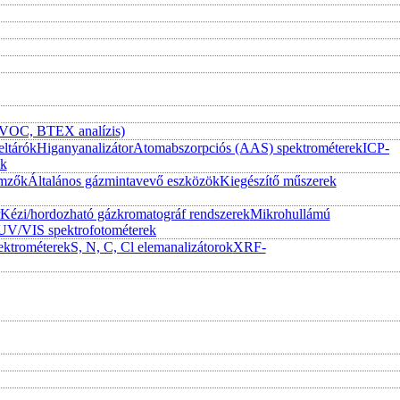
 (VOC, BTEX analízis)
eltárók
Higanyanalizátor
Atomabszorpciós (AAS) spektrométerek
ICP-
ek
emzők
Általános gázmintavevő eszközök
Kiegészítő műszerek
Kézi/hordozható gázkromatográf rendszerek
Mikrohullámú
UV/VIS spektrofotométerek
ktrométerek
S, N, C, Cl elemanalizátorok
XRF-