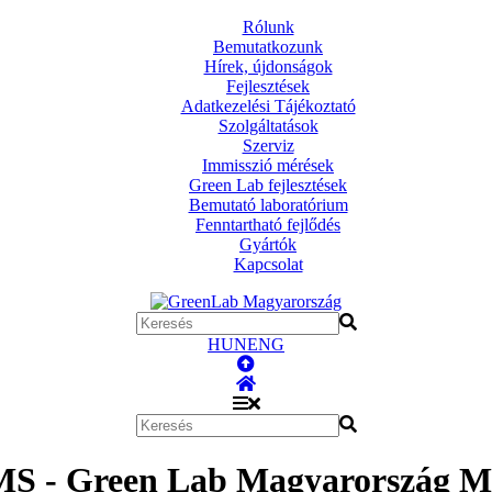
Rólunk
Bemutatkozunk
Hírek, újdonságok
Fejlesztések
Adatkezelési Tájékoztató
Szolgáltatások
Szerviz
Immisszió mérések
Green Lab fejlesztések
Bemutató laboratórium
Fenntartható fejlődés
Gyártók
Kapcsolat
HUN
ENG
 - Green Lab Magyarország Mé