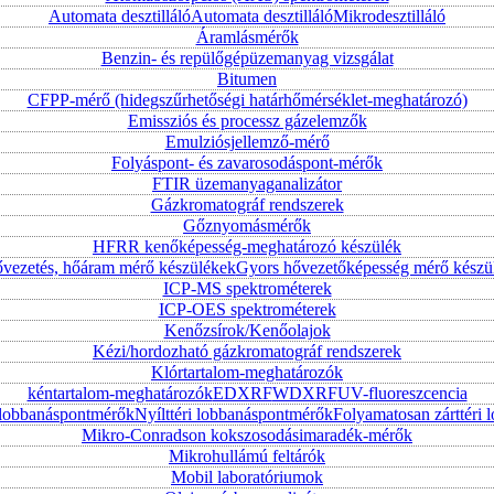
Automata desztilláló
Automata desztilláló
Mikrodesztilláló
Áramlásmérők
Benzin- és repülőgépüzemanyag vizsgálat
Bitumen
CFPP-mérő (hidegszűrhetőségi határhőmérséklet-meghatározó)
Emissziós és processz gázelemzők
Emulziósjellemző-mérő
Folyáspont- és zavarosodáspont-mérők
FTIR üzemanyaganalizátor
Gázkromatográf rendszerek
Gőznyomásmérők
HFRR kenőképesség-meghatározó készülék
vezetés, hőáram mérő készülékek
Gyors hővezetőképesség mérő készü
ICP-MS spektrométerek
ICP-OES spektrométerek
Kenőzsírok/Kenőolajok
Kézi/hordozható gázkromatográf rendszerek
Klórtartalom-meghatározók
kéntartalom-meghatározók
EDXRF
WDXRF
UV-fluoreszcencia
i lobbanáspontmérők
Nyílttéri lobbanáspontmérők
Folyamatosan zárttér
Mikro-Conradson kokszosodásimaradék-mérők
Mikrohullámú feltárók
Mobil laboratóriumok