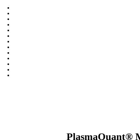
PlasmaQuant® MS