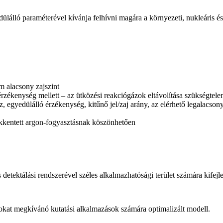
ló paraméterével kívánja felhívni magára a környezeti, nukleáris és f
 alacsony zajszint
 érzékenység mellett – az ütközési reakciógázok eltávolítása szükségtel
egyedülálló érzékenység, kitűnő jel/zaj arány, az elérhető legalacson
kkentett argon-fogyasztásnak köszönhetően
is detektálási rendszerével széles alkalmazhatósági terület számára kifejle
okat megkívánó kutatási alkalmazások számára optimalizált modell.