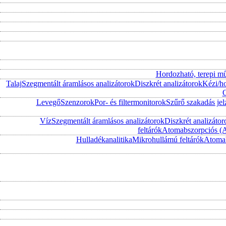
Hordozható, terepi m
Talaj
Szegmentált áramlásos analizátorok
Diszkrét analizátorok
Kézi/h
O
Levegő
Szenzorok
Por- és filtermonitorok
Szűrő szakadás jel
Víz
Szegmentált áramlásos analizátorok
Diszkrét analizátor
feltárók
Atomabszorpciós (
Hulladékanalitika
Mikrohullámú feltárók
Atomab