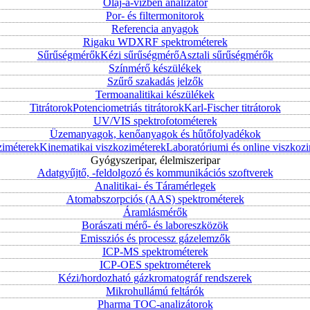
Olaj-a-vízben analizátor
Por- és filtermonitorok
Referencia anyagok
Rigaku WDXRF spektrométerek
Sűrűségmérők
Kézi sűrűségmérő
Asztali sűrűségmérők
Színmérő készülékek
Szűrő szakadás jelzők
Termoanalitikai készülékek
Titrátorok
Potenciometriás titrátorok
Karl-Fischer titrátorok
UV/VIS spektrofotométerek
Üzemanyagok, kenőanyagok és hűtőfolyadékok
ziméterek
Kinematikai viszkoziméterek
Laboratóriumi és online viszkoz
Gyógyszeripar, élelmiszeripar
Adatgyűjtő, -feldolgozó és kommunikációs szoftverek
Analitikai- és Táramérlegek
Atomabszorpciós (AAS) spektrométerek
Áramlásmérők
Borászati mérő- és laboreszközök
Emissziós és processz gázelemzők
ICP-MS spektrométerek
ICP-OES spektrométerek
Kézi/hordozható gázkromatográf rendszerek
Mikrohullámú feltárók
Pharma TOC-analizátorok