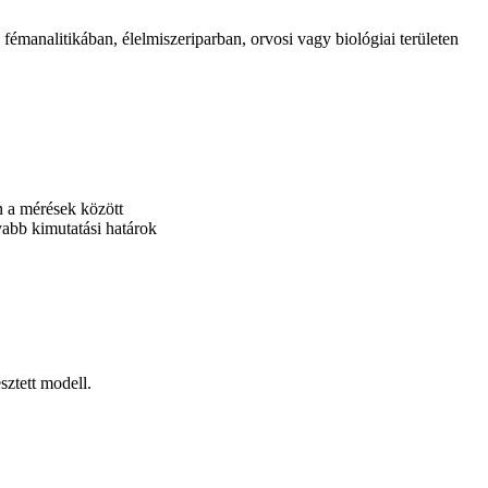
émanalitikában, élelmiszeriparban, orvosi vagy biológiai területen
en a mérések között
yabb kimutatási határok
sztett modell.