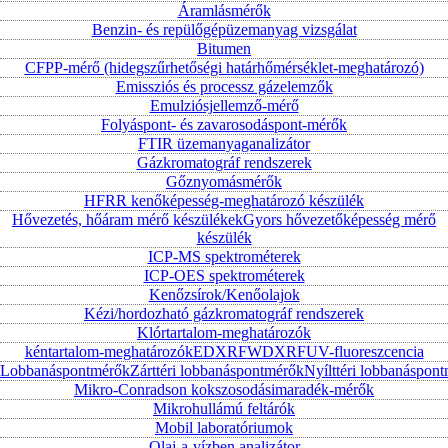
Áramlásmérők
Benzin- és repülőgépüzemanyag vizsgálat
Bitumen
CFPP-mérő (hidegszűrhetőségi határhőmérséklet-meghatározó)
Emissziós és processz gázelemzők
Emulziósjellemző-mérő
Folyáspont- és zavarosodáspont-mérők
FTIR üzemanyaganalizátor
Gázkromatográf rendszerek
Gőznyomásmérők
HFRR kenőképesség-meghatározó készülék
Hővezetés, hőáram mérő készülékek
Gyors hővezetőképesség mérő
készülék
ICP-MS spektrométerek
ICP-OES spektrométerek
Kenőzsírok/Kenőolajok
Kézi/hordozható gázkromatográf rendszerek
Klórtartalom-meghatározók
kéntartalom-meghatározók
EDXRF
WDXRF
UV-fluoreszcencia
Lobbanáspontmérők
Zárttéri lobbanáspontmérők
Nyílttéri lobbanáspon
Mikro-Conradson kokszosodásimaradék-mérők
Mikrohullámú feltárók
Mobil laboratóriumok
Olaj-a-vízben analizátor