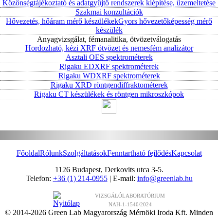
Közönségtájékoztató és adatgyűjtő rendszerek kiépítése, üzemeltetése
Szakmai konzultációk
Hővezetés, hőáram mérő készülékek
Gyors hővezetőképesség mérő
készülék
Anyagvizsgálat, fémanalitika, ötvözetválogatás
Hordozható, kézi XRF ötvözet és nemesfém analizátor
Asztali OES spektrométerek
Rigaku EDXRF spektrométerek
Rigaku WDXRF spektrométerek
Rigaku XRD röntgendiffraktométerek
Rigaku CT készülékek és röntgen mikroszkópok
Főoldal
Rólunk
Szolgáltatások
Fenntartható fejlődés
Kapcsolat
1126 Budapest, Derkovits utca 3-5.
Telefon:
+36 (1) 214-0955
| E-mail:
info@greenlab.hu
VIZSGÁLÓLABORATÓRIUM
NAH-1-1540/2024
© 2014-2026 Green Lab Magyarország Mérnöki Iroda Kft. Minden