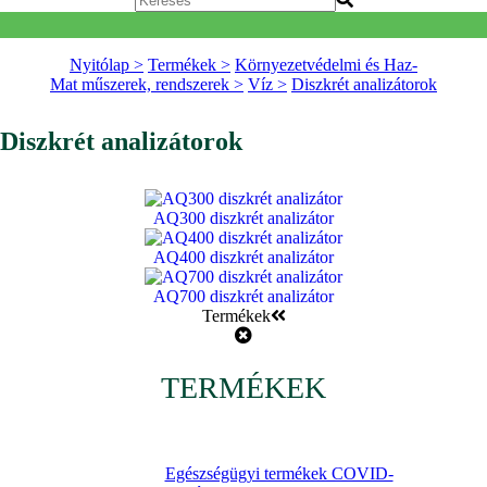
Nyitólap >
Termékek >
Környezetvédelmi és Haz-
Mat műszerek, rendszerek >
Víz >
Diszkrét analizátorok
Diszkrét analizátorok
AQ300 diszkrét analizátor
AQ400 diszkrét analizátor
AQ700 diszkrét analizátor
Termékek
TERMÉKEK
Egészségügyi termékek COVID-