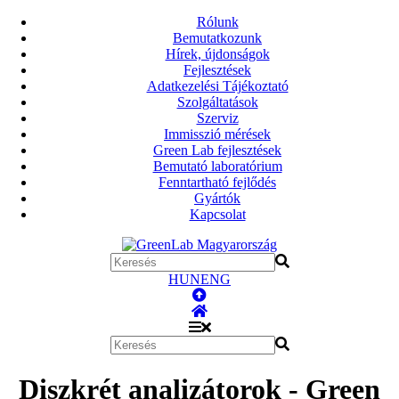
Rólunk
Bemutatkozunk
Hírek, újdonságok
Fejlesztések
Adatkezelési Tájékoztató
Szolgáltatások
Szerviz
Immisszió mérések
Green Lab fejlesztések
Bemutató laboratórium
Fenntartható fejlődés
Gyártók
Kapcsolat
HUN
ENG
Diszkrét analizátorok - Green