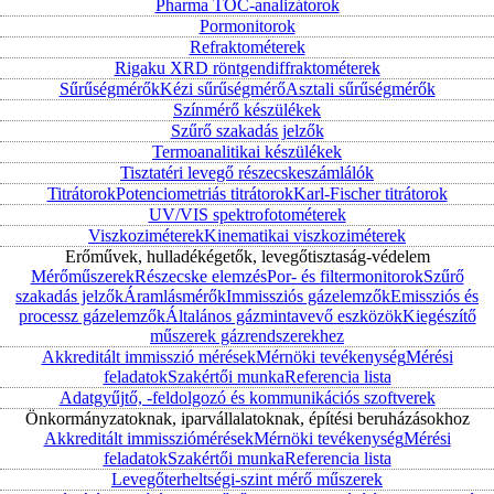
Pharma TOC-analizátorok
Pormonitorok
Refraktométerek
Rigaku XRD röntgendiffraktométerek
Sűrűségmérők
Kézi sűrűségmérő
Asztali sűrűségmérők
Színmérő készülékek
Szűrő szakadás jelzők
Termoanalitikai készülékek
Tisztatéri levegő részecskeszámlálók
Titrátorok
Potenciometriás titrátorok
Karl-Fischer titrátorok
UV/VIS spektrofotométerek
Viszkoziméterek
Kinematikai viszkoziméterek
Erőművek, hulladékégetők, levegőtisztaság-védelem
Mérőműszerek
Részecske elemzés
Por- és filtermonitorok
Szűrő
szakadás jelzők
Áramlásmérők
Immissziós gázelemzők
Emissziós és
processz gázelemzők
Általános gázmintavevő eszközök
Kiegészítő
műszerek gázrendszerekhez
Akkreditált immisszió mérések
Mérnöki tevékenység
Mérési
feladatok
Szakértői munka
Referencia lista
Adatgyűjtő, -feldolgozó és kommunikációs szoftverek
Önkormányzatoknak, iparvállalatoknak, építési beruházásokhoz
Akkreditált immissziómérések
Mérnöki tevékenység
Mérési
feladatok
Szakértői munka
Referencia lista
Levegőterheltségi-szint mérő műszerek