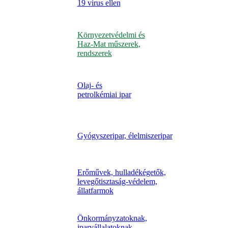
19 vírus ellen
Környezetvédelmi és
Haz-Mat műszerek,
rendszerek
Olaj- és
petrolkémiai ipar
Gyógyszeripar, élelmiszeripar
Erőművek, hulladékégetők,
levegőtisztaság-védelem,
állatfarmok
Önkormányzatoknak,
iparvállalatoknak,