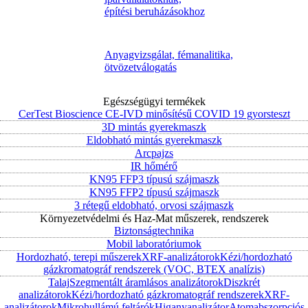
építési beruházásokhoz
Anyagvizsgálat, fémanalitika,
ötvözetválogatás
Egészségügyi termékek
CerTest Bioscience CE-IVD minősítésű COVID 19 gyorsteszt
3D mintás gyerekmaszk
Eldobható mintás gyerekmaszk
Arcpajzs
IR hőmérő
KN95 FFP3 típusú szájmaszk
KN95 FFP2 típusú szájmaszk
3 rétegű eldobható, orvosi szájmaszk
Környezetvédelmi és Haz-Mat műszerek, rendszerek
Biztonságtechnika
Mobil laboratóriumok
Hordozható, terepi műszerek
XRF-analizátorok
Kézi/hordozható
gázkromatográf rendszerek (VOC, BTEX analízis)
Talaj
Szegmentált áramlásos analizátorok
Diszkrét
analizátorok
Kézi/hordozható gázkromatográf rendszerek
XRF-
analizátorok
Mikrohullámú feltárók
Higanyanalizátor
Atomabszorpciós