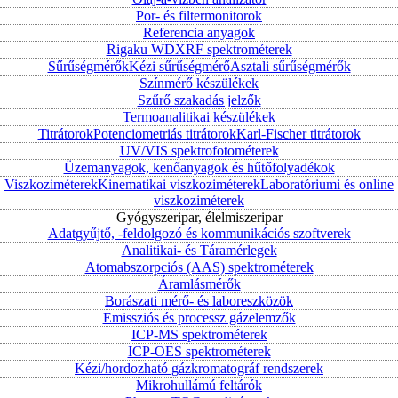
Por- és filtermonitorok
Referencia anyagok
Rigaku WDXRF spektrométerek
Sűrűségmérők
Kézi sűrűségmérő
Asztali sűrűségmérők
Színmérő készülékek
Szűrő szakadás jelzők
Termoanalitikai készülékek
Titrátorok
Potenciometriás titrátorok
Karl-Fischer titrátorok
UV/VIS spektrofotométerek
Üzemanyagok, kenőanyagok és hűtőfolyadékok
Viszkoziméterek
Kinematikai viszkoziméterek
Laboratóriumi és online
viszkoziméterek
Gyógyszeripar, élelmiszeripar
Adatgyűjtő, -feldolgozó és kommunikációs szoftverek
Analitikai- és Táramérlegek
Atomabszorpciós (AAS) spektrométerek
Áramlásmérők
Borászati mérő- és laboreszközök
Emissziós és processz gázelemzők
ICP-MS spektrométerek
ICP-OES spektrométerek
Kézi/hordozható gázkromatográf rendszerek
Mikrohullámú feltárók