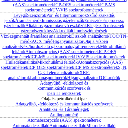
(AAS) spektrométerek
ICP-OES spektrométerek
ICP-MS
spektrométerek
UV/VIS spektrofotométerek
Levegő
Szenzorok
Por- és filtermonitorok
Szűrő szakadás
jelzők
Áramlásmérők
Immissziós gázelemzők
Emissziós és processz
gázelemzők
Általános gázmintavevő eszközök
Kiegészítő műszerek
gázrendszerekhez
Akkreditált immissziómérések
Víz
Szegmentált áramlásos analizátorok
Diszkrét analizátorok
TOC/TN-
mérők
AOX-mérő
Higanyanalizátor
Olaj-a-vízben
analizátor
Kézi/hordozható gázkromatográf rendszerek
Mikrohullámú
feltárók
Atomabszorpciós (AAS) spektrométerek
ICP-OES
spektrométerek
ICP-MS spektrométerek
UV/VIS spektrofotométerek
Hulladékanalitika
Mikrohullámú feltárók
Atomabszorpciós (AAS)
spektrométerek
ICP-OES spektrométerek
ICP-MS spektrométerek
S, N,
C, Cl elemanalizátorok
XRF-
analizátorok
Lobbanáspontmérők
Higanyanalizátor
TOC-mérők
Adatgyűjtő, -feldolgozó és
kommunikációs szoftverek és
ipari IT-rendszerek
Olaj- és petrolkémiai ipar
Adatgyűjtő, -feldolgozó és kommunikációs szoftverek
Analitikai- és Táramérlegek
Anilinpontmérő
Atomabszorpciós (AAS) spektrométerek
Automata desztilláló
Automata desztilláló
Mikrodesztilláló