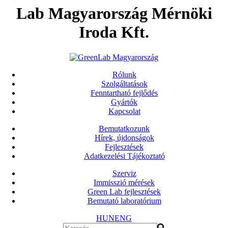
Lab Magyarország Mérnöki
Iroda Kft.
Rólunk
Szolgáltatások
Fenntartható fejlődés
Gyártók
Kapcsolat
Bemutatkozunk
Hírek, újdonságok
Fejlesztések
Adatkezelési Tájékoztató
Szerviz
Immisszió mérések
Green Lab fejlesztések
Bemutató laboratórium
HUN
ENG