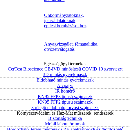
Önkormányzatoknak,
iparvállalatoknak,
építési beruházásokhoz
Anyagvizsgálat, fémanalitika,
ötvözetválogatás
Egészségügyi termékek
CerTest Bioscience CE-IVD minősítésű COVID 19 gyorsteszt
3D mintás gyerekmaszk
Eldobható mintás gyerekmaszk
Arcpajzs
IR hőmérő
KN95 FFP3 típusú szájmaszk
KN95 FFP2 típusú szájmaszk
3 rétegű eldobható, orvosi szájmaszk
Környezetvédelmi és Haz-Mat műszerek, rendszerek
Biztonságtechnika
Mobil laboratóriumok
Hordozható, terepi műszerek
XRF-analizátorok
Kézi/hordozható