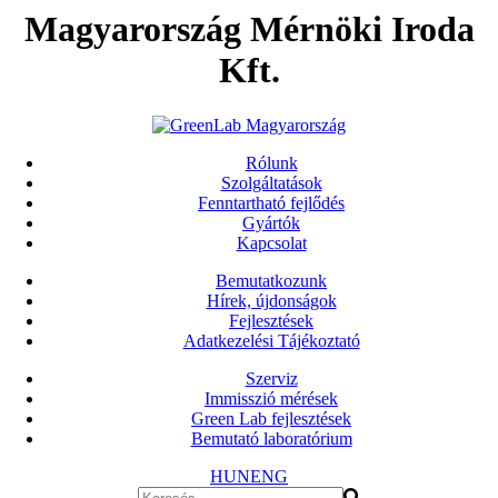
Magyarország Mérnöki Iroda
Kft.
Rólunk
Szolgáltatások
Fenntartható fejlődés
Gyártók
Kapcsolat
Bemutatkozunk
Hírek, újdonságok
Fejlesztések
Adatkezelési Tájékoztató
Szerviz
Immisszió mérések
Green Lab fejlesztések
Bemutató laboratórium
HUN
ENG