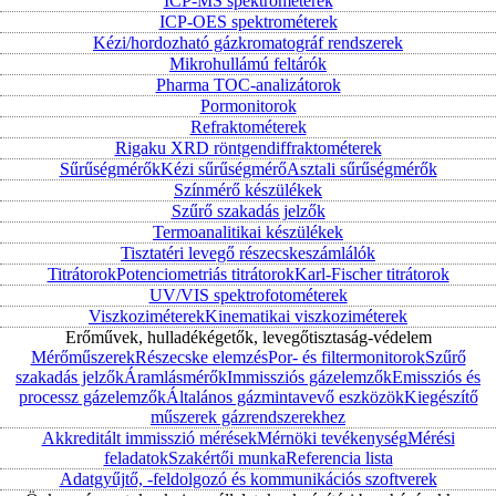
ICP-MS spektrométerek
ICP-OES spektrométerek
Kézi/hordozható gázkromatográf rendszerek
Mikrohullámú feltárók
Pharma TOC-analizátorok
Pormonitorok
Refraktométerek
Rigaku XRD röntgendiffraktométerek
Sűrűségmérők
Kézi sűrűségmérő
Asztali sűrűségmérők
Színmérő készülékek
Szűrő szakadás jelzők
Termoanalitikai készülékek
Tisztatéri levegő részecskeszámlálók
Titrátorok
Potenciometriás titrátorok
Karl-Fischer titrátorok
UV/VIS spektrofotométerek
Viszkoziméterek
Kinematikai viszkoziméterek
Erőművek, hulladékégetők, levegőtisztaság-védelem
Mérőműszerek
Részecske elemzés
Por- és filtermonitorok
Szűrő
szakadás jelzők
Áramlásmérők
Immissziós gázelemzők
Emissziós és
processz gázelemzők
Általános gázmintavevő eszközök
Kiegészítő
műszerek gázrendszerekhez
Akkreditált immisszió mérések
Mérnöki tevékenység
Mérési
feladatok
Szakértői munka
Referencia lista
Adatgyűjtő, -feldolgozó és kommunikációs szoftverek