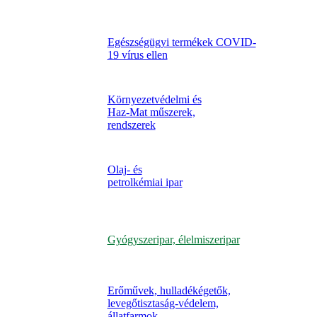
Egészségügyi termékek COVID-
19 vírus ellen
Környezetvédelmi és
Haz-Mat műszerek,
rendszerek
Olaj- és
petrolkémiai ipar
Gyógyszeripar, élelmiszeripar
Erőművek, hulladékégetők,
levegőtisztaság-védelem,
állatfarmok