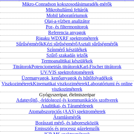
Mikro-Conradson kokszosodásimaradék-mérők
Mikrohullámú feltárók
Mobil laboratóriumok
Olaj-a-vízben analizátor
Por- és filtermonitorok
Referencia anyagok
Rigaku WDXRF spektrométerek
Sűrűségmérők
Kézi sűrűségmérő
Asztali sűrűségmérők
Színmérő készülékek
Szűrő szakadás jelzők
Termoanalitikai készülékek
Titrátorok
Potenciometriás titrátorok
Karl-Fischer titrátorok
UV/VIS spektrofotométerek
Üzemanyagok, kenőanyagok és hűtőfolyadékok
Viszkoziméterek
Kinematikai viszkoziméterek
Laboratóriumi és online
viszkoziméterek
Gyógyszeripar, élelmiszeripar
Adatgyűjtő, -feldolgozó és kommunikációs szoftverek
Analitikai- és Táramérlegek
Atomabszorpciós (AAS) spektrométerek
Áramlásmérők
Borászati mérő- és laboreszközök
Emissziós és processz gázelemzők