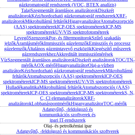
gázkromatográf rendszerek (VOC, BTEX analízis)
Talaj
Szegmentált áramlásos analizátorok
Diszkrét
analizátorok
Kézi/hordozható gázkromatográf rendszerek
XRF-
analizátorok
Mikrohullámú feltárók
Higanyanalizátor
Atomabszorpciós
(AAS) spektrométerek
ICP-OES spektrométerek
ICP-MS
spektrométerek
UV/VIS spektrofotométerek
Levegő
Szenzorok
Por- és filtermonitorok
Szűrő szakadás
jelzők
Áramlásmérők
Immissziós gázelemzők
Emissziós és processz
gázelemzők
Általános gázmintavevő eszközök
Kiegészítő műszerek
gázrendszerekhez
Akkreditált immissziómérések
Víz
Szegmentált áramlásos analizátorok
Diszkrét analizátorok
TOC/TN-
mérők
AOX-mérő
Higanyanalizátor
Olaj-a-vízben
analizátor
Kézi/hordozható gázkromatográf rendszerek
Mikrohullámú
feltárók
Atomabszorpciós (AAS) spektrométerek
ICP-OES
spektrométerek
ICP-MS spektrométerek
UV/VIS spektrofotométerek
Hulladékanalitika
Mikrohullámú feltárók
Atomabszorpciós (AAS)
spektrométerek
ICP-OES spektrométerek
ICP-MS spektrométerek
S, N,
C, Cl elemanalizátorok
XRF-
analizátorok
Lobbanáspontmérők
Higanyanalizátor
TOC-mérők
Adatgyűjtő, -feldolgozó és
kommunikációs szoftverek és
ipari IT-rendszerek
Olaj- és petrolkémiai ipar
Adatgyűjtő, -feldolgozó és kommunikációs szoftverek