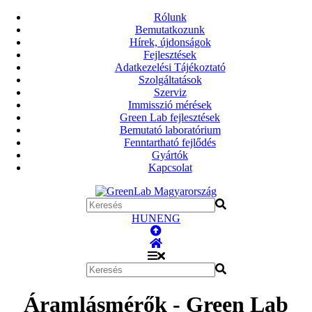
Rólunk
Bemutatkozunk
Hírek, újdonságok
Fejlesztések
Adatkezelési Tájékoztató
Szolgáltatások
Szerviz
Immisszió mérések
Green Lab fejlesztések
Bemutató laboratórium
Fenntartható fejlődés
Gyártók
Kapcsolat
HUN
ENG
Áramlásmérők - Green Lab