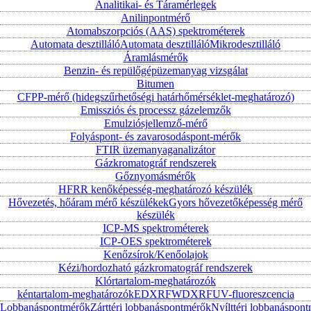
Analitikai- és Táramérlegek
Anilinpontmérő
Atomabszorpciós (AAS) spektrométerek
Automata desztilláló
Automata desztilláló
Mikrodesztilláló
Áramlásmérők
Benzin- és repülőgépüzemanyag vizsgálat
Bitumen
CFPP-mérő (hidegszűrhetőségi határhőmérséklet-meghatározó)
Emissziós és processz gázelemzők
Emulziósjellemző-mérő
Folyáspont- és zavarosodáspont-mérők
FTIR üzemanyaganalizátor
Gázkromatográf rendszerek
Gőznyomásmérők
HFRR kenőképesség-meghatározó készülék
Hővezetés, hőáram mérő készülékek
Gyors hővezetőképesség mérő
készülék
ICP-MS spektrométerek
ICP-OES spektrométerek
Kenőzsírok/Kenőolajok
Kézi/hordozható gázkromatográf rendszerek
Klórtartalom-meghatározók
kéntartalom-meghatározók
EDXRF
WDXRF
UV-fluoreszcencia
Lobbanáspontmérők
Zárttéri lobbanáspontmérők
Nyílttéri lobbanáspon