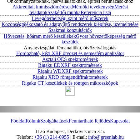
Önkormányzatoknak, iparvállalatoknak, építési beruházásokhoz
Akkreditált immissziómérések
Mérnöki tevékenység
Mérési
feladatok
Szakértői munka
Referencia lista
Levegőterheltségi-szint mérő műszerek
Közönségtájékoztató és adatgyűjtő rendszerek kiépítése, üzemeltetése
Szakmai konzultációk
Hővezetés, hőáram mérő készülékek
Gyors hővezetőképesség mérő
készülék
Anyagvizsgálat, fémanalitika, ötvözetválogatás
Hordozható, kézi XRF ötvözet és nemesfém analizátor
Asztali OES spektrométerek
Rigaku EDXRF spektrométerek
Rigaku WDXRF spektrométerek
Rigaku XRD röntgendiffraktométerek
Rigaku CT készülékek és röntgen mikroszkópok
Főoldal
Rólunk
Szolgáltatások
Fenntartható fejlődés
Kapcsolat
1126 Budapest, Derkovits utca 3-5.
Telefon:
+36 (1) 214-0955
| E-mail:
info@greenlab.hu