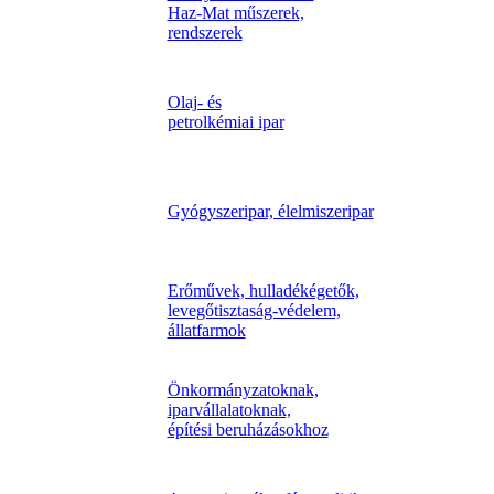
Haz-Mat műszerek,
rendszerek
Olaj- és
petrolkémiai ipar
Gyógyszeripar, élelmiszeripar
Erőművek, hulladékégetők,
levegőtisztaság-védelem,
állatfarmok
Önkormányzatoknak,
iparvállalatoknak,
építési beruházásokhoz