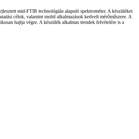
jlesztett mid-FTIR technológián alapuló spektrométer. A készüléket
kutatási célok, valamint mobil alkalmazások kedvelt mérőműszere. A
san hajtja végre. A készülék alkalmas trendek felvételére is a