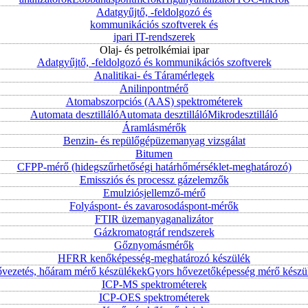
Adatgyűjtő, -feldolgozó és
kommunikációs szoftverek és
ipari IT-rendszerek
Olaj- és petrolkémiai ipar
Adatgyűjtő, -feldolgozó és kommunikációs szoftverek
Analitikai- és Táramérlegek
Anilinpontmérő
Atomabszorpciós (AAS) spektrométerek
Automata desztilláló
Automata desztilláló
Mikrodesztilláló
Áramlásmérők
Benzin- és repülőgépüzemanyag vizsgálat
Bitumen
CFPP-mérő (hidegszűrhetőségi határhőmérséklet-meghatározó)
Emissziós és processz gázelemzők
Emulziósjellemző-mérő
Folyáspont- és zavarosodáspont-mérők
FTIR üzemanyaganalizátor
Gázkromatográf rendszerek
Gőznyomásmérők
HFRR kenőképesség-meghatározó készülék
vezetés, hőáram mérő készülékek
Gyors hővezetőképesség mérő készü
ICP-MS spektrométerek
ICP-OES spektrométerek