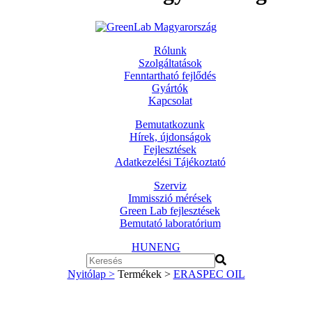
Rólunk
Szolgáltatások
Fenntartható fejlődés
Gyártók
Kapcsolat
Bemutatkozunk
Hírek, újdonságok
Fejlesztések
Adatkezelési Tájékoztató
Szerviz
Immisszió mérések
Green Lab fejlesztések
Bemutató laboratórium
HUN
ENG
Nyitólap >
Termékek >
ERASPEC OIL