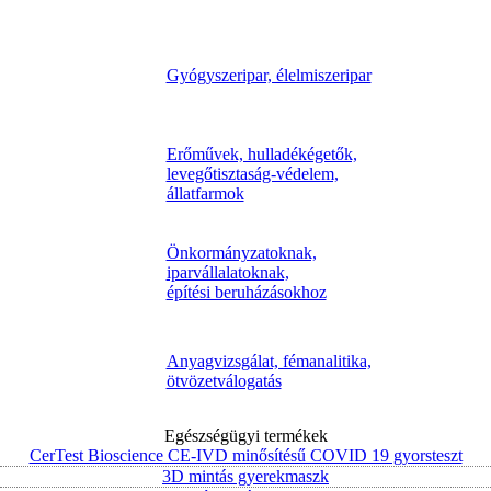
Gyógyszeripar, élelmiszeripar
Erőművek, hulladékégetők,
levegőtisztaság-védelem,
állatfarmok
Önkormányzatoknak,
iparvállalatoknak,
építési beruházásokhoz
Anyagvizsgálat, fémanalitika,
ötvözetválogatás
Egészségügyi termékek
CerTest Bioscience CE-IVD minősítésű COVID 19 gyorsteszt
3D mintás gyerekmaszk