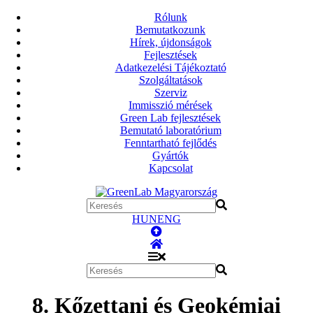
Rólunk
Bemutatkozunk
Hírek, újdonságok
Fejlesztések
Adatkezelési Tájékoztató
Szolgáltatások
Szerviz
Immisszió mérések
Green Lab fejlesztések
Bemutató laboratórium
Fenntartható fejlődés
Gyártók
Kapcsolat
HUN
ENG
8. Kőzettani és Geokémiai