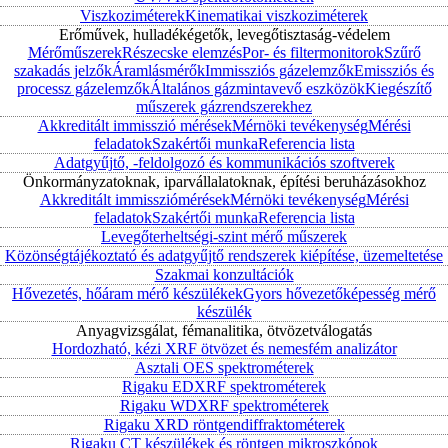
Viszkoziméterek
Kinematikai viszkoziméterek
Erőművek, hulladékégetők, levegőtisztaság-védelem
Mérőműszerek
Részecske elemzés
Por- és filtermonitorok
Szűrő
szakadás jelzők
Áramlásmérők
Immissziós gázelemzők
Emissziós és
processz gázelemzők
Általános gázmintavevő eszközök
Kiegészítő
műszerek gázrendszerekhez
Akkreditált immisszió mérések
Mérnöki tevékenység
Mérési
feladatok
Szakértői munka
Referencia lista
Adatgyűjtő, -feldolgozó és kommunikációs szoftverek
Önkormányzatoknak, iparvállalatoknak, építési beruházásokhoz
Akkreditált immissziómérések
Mérnöki tevékenység
Mérési
feladatok
Szakértői munka
Referencia lista
Levegőterheltségi-szint mérő műszerek
Közönségtájékoztató és adatgyűjtő rendszerek kiépítése, üzemeltetése
Szakmai konzultációk
Hővezetés, hőáram mérő készülékek
Gyors hővezetőképesség mérő
készülék
Anyagvizsgálat, fémanalitika, ötvözetválogatás
Hordozható, kézi XRF ötvözet és nemesfém analizátor
Asztali OES spektrométerek
Rigaku EDXRF spektrométerek
Rigaku WDXRF spektrométerek
Rigaku XRD röntgendiffraktométerek
Rigaku CT készülékek és röntgen mikroszkópok