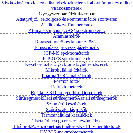
Viszkoziméterek
Kinematikai viszkoziméterek
Laboratóriumi és online
viszkoziméterek
Gyógyszeripar, élelmiszeripar
Adatgyűjtő, -feldolgozó és kommunikációs szoftverek
Analitikai- és Táramérlegek
Atomabszorpciós (AAS) spektrométerek
Áramlásmérők
Borászati mérő- és laboreszközök
Emissziós és processz gázelemzők
ICP-MS spektrométerek
ICP-OES spektrométerek
Kézi/hordozható gázkromatográf rendszerek
Mikrohullámú feltárók
Pharma TOC-analizátorok
Pormonitorok
Refraktométerek
Rigaku XRD röntgendiffraktométerek
Sűrűségmérők
Kézi sűrűségmérő
Asztali sűrűségmérők
Színmérő készülékek
Szűrő szakadás jelzők
Termoanalitikai készülékek
Tisztatéri levegő részecskeszámlálók
Titrátorok
Potenciometriás titrátorok
Karl-Fischer titrátorok
UV/VIS spektrofotométerek