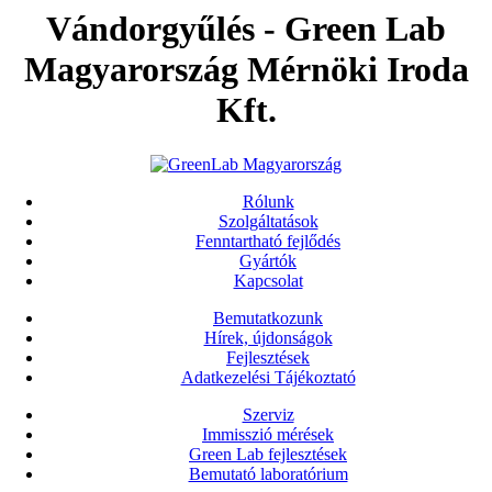
Vándorgyűlés - Green Lab
Magyarország Mérnöki Iroda
Kft.
Rólunk
Szolgáltatások
Fenntartható fejlődés
Gyártók
Kapcsolat
Bemutatkozunk
Hírek, újdonságok
Fejlesztések
Adatkezelési Tájékoztató
Szerviz
Immisszió mérések
Green Lab fejlesztések
Bemutató laboratórium