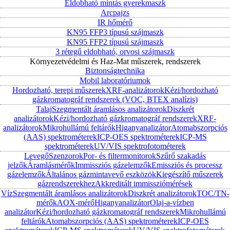
Eldobható mintás gyerekmaszk
Arcpajzs
IR hőmérő
KN95 FFP3 típusú szájmaszk
KN95 FFP2 típusú szájmaszk
3 rétegű eldobható, orvosi szájmaszk
Környezetvédelmi és Haz-Mat műszerek, rendszerek
Biztonságtechnika
Mobil laboratóriumok
Hordozható, terepi műszerek
XRF-analizátorok
Kézi/hordozható
gázkromatográf rendszerek (VOC, BTEX analízis)
Talaj
Szegmentált áramlásos analizátorok
Diszkrét
analizátorok
Kézi/hordozható gázkromatográf rendszerek
XRF-
analizátorok
Mikrohullámú feltárók
Higanyanalizátor
Atomabszorpciós
(AAS) spektrométerek
ICP-OES spektrométerek
ICP-MS
spektrométerek
UV/VIS spektrofotométerek
Levegő
Szenzorok
Por- és filtermonitorok
Szűrő szakadás
jelzők
Áramlásmérők
Immissziós gázelemzők
Emissziós és processz
gázelemzők
Általános gázmintavevő eszközök
Kiegészítő műszerek
gázrendszerekhez
Akkreditált immissziómérések
Víz
Szegmentált áramlásos analizátorok
Diszkrét analizátorok
TOC/TN-
mérők
AOX-mérő
Higanyanalizátor
Olaj-a-vízben
analizátor
Kézi/hordozható gázkromatográf rendszerek
Mikrohullámú
feltárók
Atomabszorpciós (AAS) spektrométerek
ICP-OES