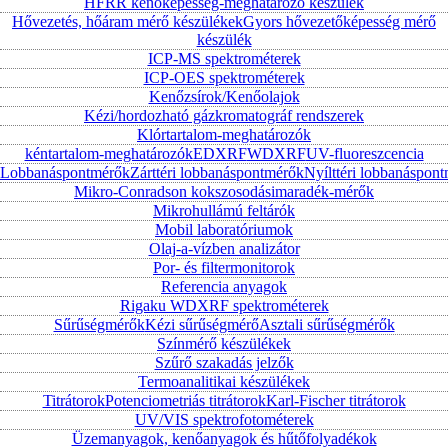
HFRR kenőképesség-meghatározó készülék
Hővezetés, hőáram mérő készülékek
Gyors hővezetőképesség mérő
készülék
ICP-MS spektrométerek
ICP-OES spektrométerek
Kenőzsírok/Kenőolajok
Kézi/hordozható gázkromatográf rendszerek
Klórtartalom-meghatározók
kéntartalom-meghatározók
EDXRF
WDXRF
UV-fluoreszcencia
Lobbanáspontmérők
Zárttéri lobbanáspontmérők
Nyílttéri lobbanáspon
Mikro-Conradson kokszosodásimaradék-mérők
Mikrohullámú feltárók
Mobil laboratóriumok
Olaj-a-vízben analizátor
Por- és filtermonitorok
Referencia anyagok
Rigaku WDXRF spektrométerek
Sűrűségmérők
Kézi sűrűségmérő
Asztali sűrűségmérők
Színmérő készülékek
Szűrő szakadás jelzők
Termoanalitikai készülékek
Titrátorok
Potenciometriás titrátorok
Karl-Fischer titrátorok
UV/VIS spektrofotométerek
Üzemanyagok, kenőanyagok és hűtőfolyadékok