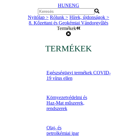
HUN
ENG
Nyitólap >
Rólunk >
Hírek, újdonságok >
8. Kőzettani és Geokémiai Vándorgyűlés
Termékek
TERMÉKEK
Egészségügyi termékek COVID-
19 vírus ellen
Környezetvédelmi és
Haz-Mat műszerek,
rendszerek
Olaj- és
petrolkémiai ipar