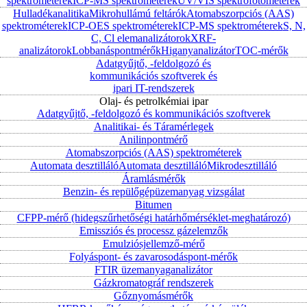
spektrométerek
ICP-MS spektrométerek
UV/VIS spektrofotométerek
Hulladékanalitika
Mikrohullámú feltárók
Atomabszorpciós (AAS)
spektrométerek
ICP-OES spektrométerek
ICP-MS spektrométerek
S, N,
C, Cl elemanalizátorok
XRF-
analizátorok
Lobbanáspontmérők
Higanyanalizátor
TOC-mérők
Adatgyűjtő, -feldolgozó és
kommunikációs szoftverek és
ipari IT-rendszerek
Olaj- és petrolkémiai ipar
Adatgyűjtő, -feldolgozó és kommunikációs szoftverek
Analitikai- és Táramérlegek
Anilinpontmérő
Atomabszorpciós (AAS) spektrométerek
Automata desztilláló
Automata desztilláló
Mikrodesztilláló
Áramlásmérők
Benzin- és repülőgépüzemanyag vizsgálat
Bitumen
CFPP-mérő (hidegszűrhetőségi határhőmérséklet-meghatározó)
Emissziós és processz gázelemzők
Emulziósjellemző-mérő
Folyáspont- és zavarosodáspont-mérők
FTIR üzemanyaganalizátor
Gázkromatográf rendszerek
Gőznyomásmérők