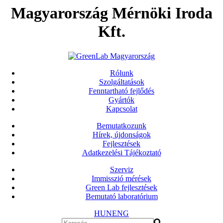
Magyarország Mérnöki Iroda
Kft.
Rólunk
Szolgáltatások
Fenntartható fejlődés
Gyártók
Kapcsolat
Bemutatkozunk
Hírek, újdonságok
Fejlesztések
Adatkezelési Tájékoztató
Szerviz
Immisszió mérések
Green Lab fejlesztések
Bemutató laboratórium
HUN
ENG