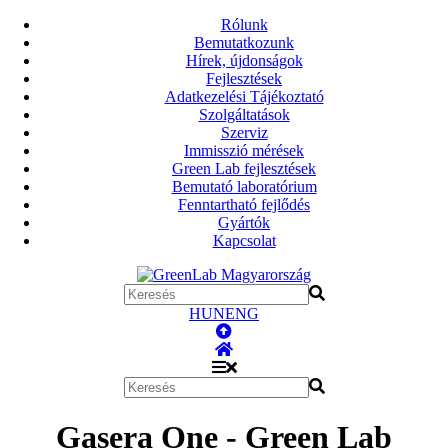
Rólunk
Bemutatkozunk
Hírek, újdonságok
Fejlesztések
Adatkezelési Tájékoztató
Szolgáltatások
Szerviz
Immisszió mérések
Green Lab fejlesztések
Bemutató laboratórium
Fenntartható fejlődés
Gyártók
Kapcsolat
HUN
ENG
Gasera One - Green Lab