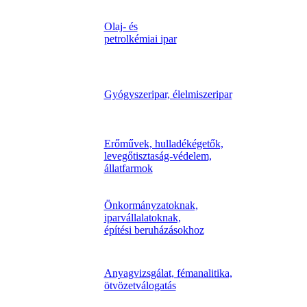
Olaj- és
petrolkémiai ipar
Gyógyszeripar, élelmiszeripar
Erőművek, hulladékégetők,
levegőtisztaság-védelem,
állatfarmok
Önkormányzatoknak,
iparvállalatoknak,
építési beruházásokhoz
Anyagvizsgálat, fémanalitika,
ötvözetválogatás