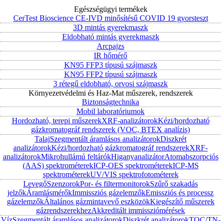
Egészségügyi termékek
CerTest Bioscience CE-IVD minősítésű COVID 19 gyorsteszt
3D mintás gyerekmaszk
Eldobható mintás gyerekmaszk
Arcpajzs
IR hőmérő
KN95 FFP3 típusú szájmaszk
KN95 FFP2 típusú szájmaszk
3 rétegű eldobható, orvosi szájmaszk
Környezetvédelmi és Haz-Mat műszerek, rendszerek
Biztonságtechnika
Mobil laboratóriumok
Hordozható, terepi műszerek
XRF-analizátorok
Kézi/hordozható
gázkromatográf rendszerek (VOC, BTEX analízis)
Talaj
Szegmentált áramlásos analizátorok
Diszkrét
analizátorok
Kézi/hordozható gázkromatográf rendszerek
XRF-
analizátorok
Mikrohullámú feltárók
Higanyanalizátor
Atomabszorpciós
(AAS) spektrométerek
ICP-OES spektrométerek
ICP-MS
spektrométerek
UV/VIS spektrofotométerek
Levegő
Szenzorok
Por- és filtermonitorok
Szűrő szakadás
jelzők
Áramlásmérők
Immissziós gázelemzők
Emissziós és processz
gázelemzők
Általános gázmintavevő eszközök
Kiegészítő műszerek
gázrendszerekhez
Akkreditált immissziómérések
Víz
Szegmentált áramlásos analizátorok
Diszkrét analizátorok
TOC/TN-