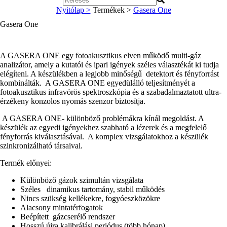
Nyitólap >
Termékek >
Gasera One
Gasera One
A GASERA ONE egy fotoakusztikus elven működő multi-gáz
analizátor, amely a kutatói és ipari igények széles választékát ki tudja
elégíteni. A készülékben a legjobb minőségű detektort és fényforrást
kombinálták. A GASERA ONE egyedülálló teljesítményét a
fotoakusztikus infravörös spektroszkópia és a szabadalmaztatott ultra-
érzékeny konzolos nyomás szenzor biztosítja.
A GASERA ONE- különböző problémákra kínál megoldást. A
készülék az egyedi igényekhez szabható a lézerek és a megfelelő
fényforrás kiválasztásával. A komplex vizsgálatokhoz a készülék
szinkronizálható társaival.
Termék előnyei:
Különböző gázok szimultán vizsgálata
Széles dinamikus tartomány, stabil működés
Nincs szükség kellékekre, fogyóeszközökre
Alacsony mintatérfogatok
Beépített gázcserélő rendszer
Hosszú újra kalibrálási periódus (több hónap)