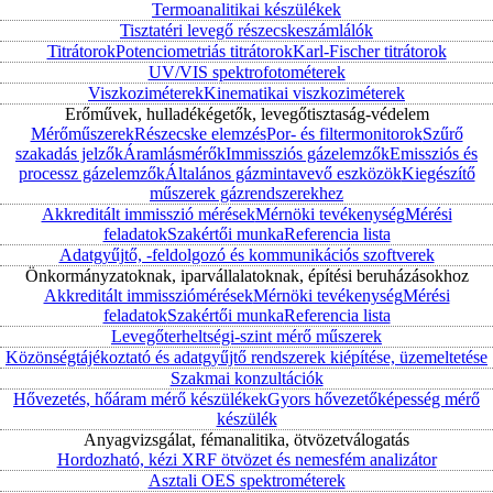
Termoanalitikai készülékek
Tisztatéri levegő részecskeszámlálók
Titrátorok
Potenciometriás titrátorok
Karl-Fischer titrátorok
UV/VIS spektrofotométerek
Viszkoziméterek
Kinematikai viszkoziméterek
Erőművek, hulladékégetők, levegőtisztaság-védelem
Mérőműszerek
Részecske elemzés
Por- és filtermonitorok
Szűrő
szakadás jelzők
Áramlásmérők
Immissziós gázelemzők
Emissziós és
processz gázelemzők
Általános gázmintavevő eszközök
Kiegészítő
műszerek gázrendszerekhez
Akkreditált immisszió mérések
Mérnöki tevékenység
Mérési
feladatok
Szakértői munka
Referencia lista
Adatgyűjtő, -feldolgozó és kommunikációs szoftverek
Önkormányzatoknak, iparvállalatoknak, építési beruházásokhoz
Akkreditált immissziómérések
Mérnöki tevékenység
Mérési
feladatok
Szakértői munka
Referencia lista
Levegőterheltségi-szint mérő műszerek
Közönségtájékoztató és adatgyűjtő rendszerek kiépítése, üzemeltetése
Szakmai konzultációk
Hővezetés, hőáram mérő készülékek
Gyors hővezetőképesség mérő
készülék
Anyagvizsgálat, fémanalitika, ötvözetválogatás
Hordozható, kézi XRF ötvözet és nemesfém analizátor
Asztali OES spektrométerek