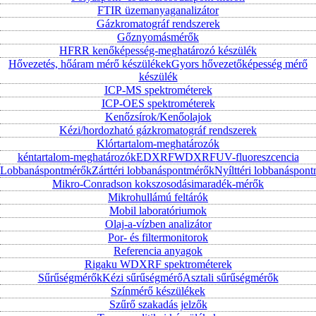
FTIR üzemanyaganalizátor
Gázkromatográf rendszerek
Gőznyomásmérők
HFRR kenőképesség-meghatározó készülék
Hővezetés, hőáram mérő készülékek
Gyors hővezetőképesség mérő
készülék
ICP-MS spektrométerek
ICP-OES spektrométerek
Kenőzsírok/Kenőolajok
Kézi/hordozható gázkromatográf rendszerek
Klórtartalom-meghatározók
kéntartalom-meghatározók
EDXRF
WDXRF
UV-fluoreszcencia
Lobbanáspontmérők
Zárttéri lobbanáspontmérők
Nyílttéri lobbanáspon
Mikro-Conradson kokszosodásimaradék-mérők
Mikrohullámú feltárók
Mobil laboratóriumok
Olaj-a-vízben analizátor
Por- és filtermonitorok
Referencia anyagok
Rigaku WDXRF spektrométerek
Sűrűségmérők
Kézi sűrűségmérő
Asztali sűrűségmérők
Színmérő készülékek
Szűrő szakadás jelzők