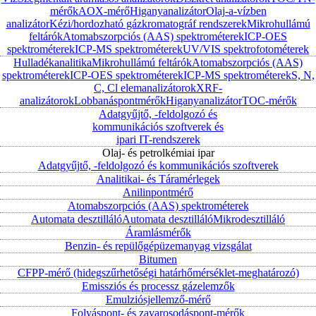
mérők
AOX-mérő
Higanyanalizátor
Olaj-a-vízben
analizátor
Kézi/hordozható gázkromatográf rendszerek
Mikrohullámú
feltárók
Atomabszorpciós (AAS) spektrométerek
ICP-OES
spektrométerek
ICP-MS spektrométerek
UV/VIS spektrofotométerek
Hulladékanalitika
Mikrohullámú feltárók
Atomabszorpciós (AAS)
spektrométerek
ICP-OES spektrométerek
ICP-MS spektrométerek
S, N,
C, Cl elemanalizátorok
XRF-
analizátorok
Lobbanáspontmérők
Higanyanalizátor
TOC-mérők
Adatgyűjtő, -feldolgozó és
kommunikációs szoftverek és
ipari IT-rendszerek
Olaj- és petrolkémiai ipar
Adatgyűjtő, -feldolgozó és kommunikációs szoftverek
Analitikai- és Táramérlegek
Anilinpontmérő
Atomabszorpciós (AAS) spektrométerek
Automata desztilláló
Automata desztilláló
Mikrodesztilláló
Áramlásmérők
Benzin- és repülőgépüzemanyag vizsgálat
Bitumen
CFPP-mérő (hidegszűrhetőségi határhőmérséklet-meghatározó)
Emissziós és processz gázelemzők
Emulziósjellemző-mérő
Folyáspont- és zavarosodáspont-mérők