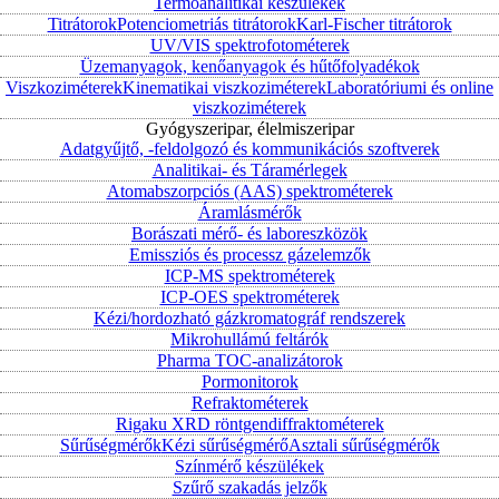
Termoanalitikai készülékek
Titrátorok
Potenciometriás titrátorok
Karl-Fischer titrátorok
UV/VIS spektrofotométerek
Üzemanyagok, kenőanyagok és hűtőfolyadékok
Viszkoziméterek
Kinematikai viszkoziméterek
Laboratóriumi és online
viszkoziméterek
Gyógyszeripar, élelmiszeripar
Adatgyűjtő, -feldolgozó és kommunikációs szoftverek
Analitikai- és Táramérlegek
Atomabszorpciós (AAS) spektrométerek
Áramlásmérők
Borászati mérő- és laboreszközök
Emissziós és processz gázelemzők
ICP-MS spektrométerek
ICP-OES spektrométerek
Kézi/hordozható gázkromatográf rendszerek
Mikrohullámú feltárók
Pharma TOC-analizátorok
Pormonitorok
Refraktométerek
Rigaku XRD röntgendiffraktométerek
Sűrűségmérők
Kézi sűrűségmérő
Asztali sűrűségmérők
Színmérő készülékek
Szűrő szakadás jelzők