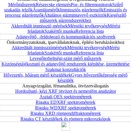
Mérőműszerek
Részecske elemzés
Por- és filtermonitorok
Szűrő
szakadás jelzők
Áramlásmérők
Immissziós gázelemzők
Emissziós és
processz gázelemzők
Általános gázmintavevő eszközök
Kiegészítő
műszerek gázrendszerekhez
Akkreditált immisszió mérések
Mérnöki tevékenység
Mérési
feladatok
Szakértői munka
Referencia lista
Adatgyűjtő, -feldolgozó és kommunikációs szoftverek
Önkormányzatoknak, iparvállalatoknak, építési beruházásokhoz
Akkreditált immissziómérések
Mérnöki tevékenység
Mérési
feladatok
Szakértői munka
Referencia lista
Levegőterheltségi-szint mérő műszerek
Közönségtájékoztató és adatgyűjtő rendszerek kiépítése, üzemeltetése
Szakmai konzultációk
Hővezetés, hőáram mérő készülékek
Gyors hővezetőképesség mérő
készülék
Anyagvizsgálat, fémanalitika, ötvözetválogatás
Hordozható, kézi XRF ötvözet és nemesfém analizátor
Asztali OES spektrométerek
Rigaku EDXRF spektrométerek
Rigaku WDXRF spektrométerek
Rigaku XRD röntgendiffraktométerek
Rigaku CT készülékek és röntgen mikroszkópok