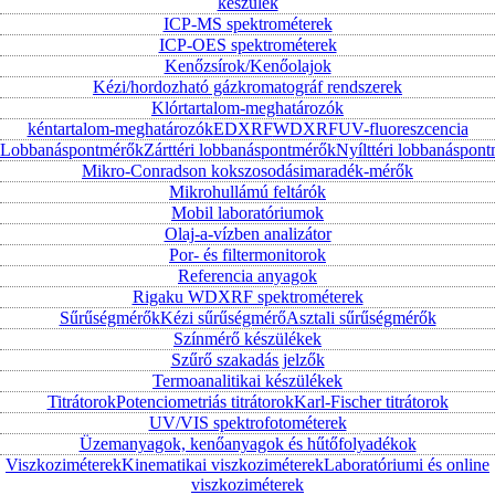
készülék
ICP-MS spektrométerek
ICP-OES spektrométerek
Kenőzsírok/Kenőolajok
Kézi/hordozható gázkromatográf rendszerek
Klórtartalom-meghatározók
kéntartalom-meghatározók
EDXRF
WDXRF
UV-fluoreszcencia
Lobbanáspontmérők
Zárttéri lobbanáspontmérők
Nyílttéri lobbanáspon
Mikro-Conradson kokszosodásimaradék-mérők
Mikrohullámú feltárók
Mobil laboratóriumok
Olaj-a-vízben analizátor
Por- és filtermonitorok
Referencia anyagok
Rigaku WDXRF spektrométerek
Sűrűségmérők
Kézi sűrűségmérő
Asztali sűrűségmérők
Színmérő készülékek
Szűrő szakadás jelzők
Termoanalitikai készülékek
Titrátorok
Potenciometriás titrátorok
Karl-Fischer titrátorok
UV/VIS spektrofotométerek
Üzemanyagok, kenőanyagok és hűtőfolyadékok
Viszkoziméterek
Kinematikai viszkoziméterek
Laboratóriumi és online
viszkoziméterek