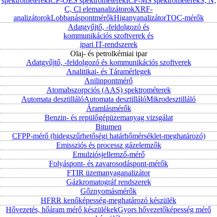
spektrométerek
ICP-OES spektrométerek
ICP-MS spektrométerek
S, N,
C, Cl elemanalizátorok
XRF-
analizátorok
Lobbanáspontmérők
Higanyanalizátor
TOC-mérők
Adatgyűjtő, -feldolgozó és
kommunikációs szoftverek és
ipari IT-rendszerek
Olaj- és petrolkémiai ipar
Adatgyűjtő, -feldolgozó és kommunikációs szoftverek
Analitikai- és Táramérlegek
Anilinpontmérő
Atomabszorpciós (AAS) spektrométerek
Automata desztilláló
Automata desztilláló
Mikrodesztilláló
Áramlásmérők
Benzin- és repülőgépüzemanyag vizsgálat
Bitumen
CFPP-mérő (hidegszűrhetőségi határhőmérséklet-meghatározó)
Emissziós és processz gázelemzők
Emulziósjellemző-mérő
Folyáspont- és zavarosodáspont-mérők
FTIR üzemanyaganalizátor
Gázkromatográf rendszerek
Gőznyomásmérők
HFRR kenőképesség-meghatározó készülék
Hővezetés, hőáram mérő készülékek
Gyors hővezetőképesség mérő