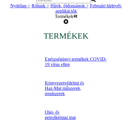
Nyitólap >
Rólunk >
Hírek, újdonságok >
Februári hírlevél-
applikációk
Termékek
TERMÉKEK
Egészségügyi termékek COVID-
19 vírus ellen
Környezetvédelmi és
Haz-Mat műszerek,
rendszerek
Olaj- és
petrolkémiai ipar