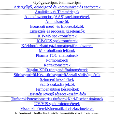
Gyógyszeripar, élelmiszeripar
Adatgyűjtő, -feldolgozó és kommunikációs szoftverek
Analitikai- és Táramérlegek
Atomabszorpciós (AAS) spektrométerek
Áramlásmérők
Borászati mérő- és laboreszközök
Emissziós és processz gázelemzők
ICP-MS spektrométerek
ICP-OES spektrométerek
Kézi/hordozható gázkromatográf rendszerek
Mikrohullámú feltárók
Pharma TOC-analizátorok
Pormonitorok
Refraktométerek
Rigaku XRD röntgendiffraktométerek
Sűrűségmérők
Kézi sűrűségmérő
Asztali sűrűségmérők
Színmérő készülékek
Szűrő szakadás jelzők
Termoanalitikai készülékek
Tisztatéri levegő részecskeszámlálók
Titrátorok
Potenciometriás titrátorok
Karl-Fischer titrátorok
UV/VIS spektrofotométerek
Viszkoziméterek
Kinematikai viszkoziméterek
Erőművek, hulladékégetők, levegőtisztaság-védelem