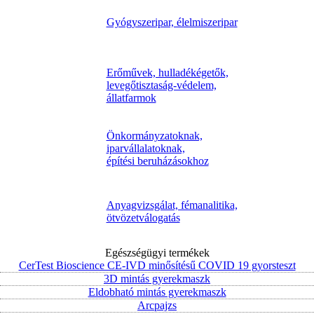
Gyógyszeripar, élelmiszeripar
Erőművek, hulladékégetők,
levegőtisztaság-védelem,
állatfarmok
Önkormányzatoknak,
iparvállalatoknak,
építési beruházásokhoz
Anyagvizsgálat, fémanalitika,
ötvözetválogatás
Egészségügyi termékek
CerTest Bioscience CE-IVD minősítésű COVID 19 gyorsteszt
3D mintás gyerekmaszk
Eldobható mintás gyerekmaszk
Arcpajzs