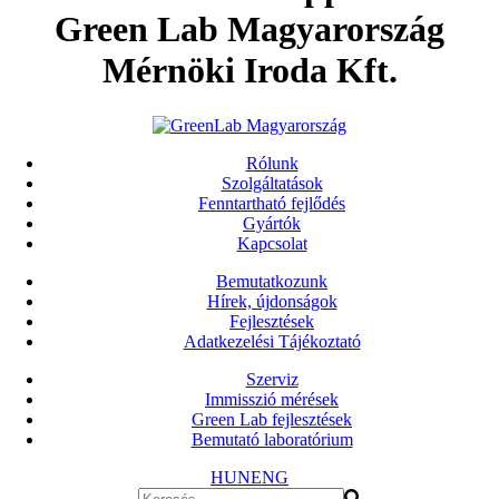
Green Lab Magyarország
Mérnöki Iroda Kft.
Rólunk
Szolgáltatások
Fenntartható fejlődés
Gyártók
Kapcsolat
Bemutatkozunk
Hírek, újdonságok
Fejlesztések
Adatkezelési Tájékoztató
Szerviz
Immisszió mérések
Green Lab fejlesztések
Bemutató laboratórium
HUN
ENG