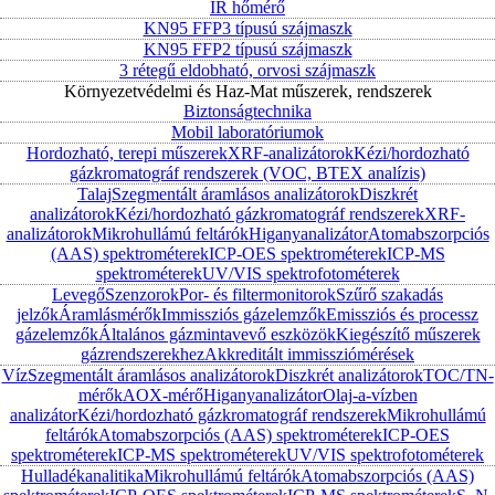
IR hőmérő
KN95 FFP3 típusú szájmaszk
KN95 FFP2 típusú szájmaszk
3 rétegű eldobható, orvosi szájmaszk
Környezetvédelmi és Haz-Mat műszerek, rendszerek
Biztonságtechnika
Mobil laboratóriumok
Hordozható, terepi műszerek
XRF-analizátorok
Kézi/hordozható
gázkromatográf rendszerek (VOC, BTEX analízis)
Talaj
Szegmentált áramlásos analizátorok
Diszkrét
analizátorok
Kézi/hordozható gázkromatográf rendszerek
XRF-
analizátorok
Mikrohullámú feltárók
Higanyanalizátor
Atomabszorpciós
(AAS) spektrométerek
ICP-OES spektrométerek
ICP-MS
spektrométerek
UV/VIS spektrofotométerek
Levegő
Szenzorok
Por- és filtermonitorok
Szűrő szakadás
jelzők
Áramlásmérők
Immissziós gázelemzők
Emissziós és processz
gázelemzők
Általános gázmintavevő eszközök
Kiegészítő műszerek
gázrendszerekhez
Akkreditált immissziómérések
Víz
Szegmentált áramlásos analizátorok
Diszkrét analizátorok
TOC/TN-
mérők
AOX-mérő
Higanyanalizátor
Olaj-a-vízben
analizátor
Kézi/hordozható gázkromatográf rendszerek
Mikrohullámú
feltárók
Atomabszorpciós (AAS) spektrométerek
ICP-OES
spektrométerek
ICP-MS spektrométerek
UV/VIS spektrofotométerek
Hulladékanalitika
Mikrohullámú feltárók
Atomabszorpciós (AAS)