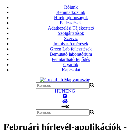
Rólunk
Bemutatkozunk
Hírek, újdonságok
Fejlesztések
Adatkezelési Tájékoztató
Szolgáltatások
Szerviz
Immisszió mérések
Green Lab fejlesztések
Bemutató laboratórium
Fenntartható fejlődés
Gyártók
Kapcsolat
HUN
ENG
Februári hírlevél-applikációk -