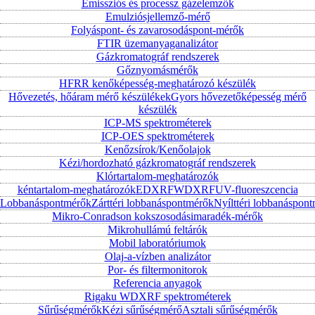
Emissziós és processz gázelemzők
Emulziósjellemző-mérő
Folyáspont- és zavarosodáspont-mérők
FTIR üzemanyaganalizátor
Gázkromatográf rendszerek
Gőznyomásmérők
HFRR kenőképesség-meghatározó készülék
Hővezetés, hőáram mérő készülékek
Gyors hővezetőképesség mérő
készülék
ICP-MS spektrométerek
ICP-OES spektrométerek
Kenőzsírok/Kenőolajok
Kézi/hordozható gázkromatográf rendszerek
Klórtartalom-meghatározók
kéntartalom-meghatározók
EDXRF
WDXRF
UV-fluoreszcencia
Lobbanáspontmérők
Zárttéri lobbanáspontmérők
Nyílttéri lobbanáspon
Mikro-Conradson kokszosodásimaradék-mérők
Mikrohullámú feltárók
Mobil laboratóriumok
Olaj-a-vízben analizátor
Por- és filtermonitorok
Referencia anyagok
Rigaku WDXRF spektrométerek
Sűrűségmérők
Kézi sűrűségmérő
Asztali sűrűségmérők