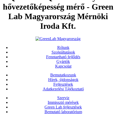
hővezetőképesség mérő - Green
Lab Magyarország Mérnöki
Iroda Kft.
Rólunk
Szolgáltatások
Fenntartható fejlődés
Gyártók
Kapcsolat
Bemutatkozunk
Hírek, újdonságok
Fejlesztések
Adatkezelési Tájékoztató
Szerviz
Immisszió mérések
Green Lab fejlesztések
Bemutató laboratórium