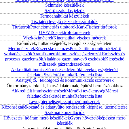
Színmérő készülékek
Szűrő szakadás jelzők
Termoanalitikai készülékek
Tisztatéri levegő részecskeszámlálók
Titrátorok
Potenciometriás titrátorok
Karl-Fischer titrátorok
UV/VIS spektrofotométerek
Viszkoziméterek
Kinematikai viszkoziméterek
Erőművek, hulladékégetők, levegőtisztaság-védelem
Mérőműszerek
Részecske elemzés
Por- és filtermonitorok
Szűrő
szakadás jelzők
Áramlásmérők
Immissziós gázelemzők
Emissziós és
processz gázelemzők
Általános gázmintavevő eszközök
Kiegészítő
műszerek gázrendszerekhez
Akkreditált immisszió mérések
Mérnöki tevékenység
Mérési
feladatok
Szakértői munka
Referencia lista
Adatgyűjtő, -feldolgozó és kommunikációs szoftverek
Önkormányzatoknak, iparvállalatoknak, építési beruházásokhoz
Akkreditált immissziómérések
Mérnöki tevékenység
Mérési
feladatok
Szakértői munka
Referencia lista
Levegőterheltségi-szint mérő műszerek
Közönségtájékoztató és adatgyűjtő rendszerek kiépítése, üzemeltetése
Szakmai konzultációk
Hővezetés, hőáram mérő készülékek
Gyors hővezetőképesség mérő
készülék
Anyagvizsgálat, fémanalitika, ötvözetválogatás