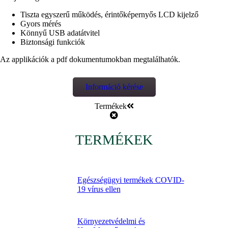
Tiszta egyszerű működés, érintőképernyős LCD kijelző
Gyors mérés
Könnyű USB adatátvitel
Biztonsági funkciók
Az applikációk a pdf dokumentumokban megtalálhatók.
Információ kérése
Termékek
TERMÉKEK
Egészségügyi termékek COVID-
19 vírus ellen
Környezetvédelmi és