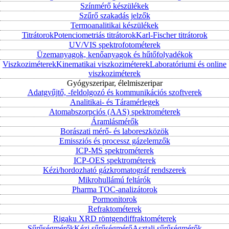
Színmérő készülékek
Szűrő szakadás jelzők
Termoanalitikai készülékek
Titrátorok
Potenciometriás titrátorok
Karl-Fischer titrátorok
UV/VIS spektrofotométerek
Üzemanyagok, kenőanyagok és hűtőfolyadékok
Viszkoziméterek
Kinematikai viszkoziméterek
Laboratóriumi és online
viszkoziméterek
Gyógyszeripar, élelmiszeripar
Adatgyűjtő, -feldolgozó és kommunikációs szoftverek
Analitikai- és Táramérlegek
Atomabszorpciós (AAS) spektrométerek
Áramlásmérők
Borászati mérő- és laboreszközök
Emissziós és processz gázelemzők
ICP-MS spektrométerek
ICP-OES spektrométerek
Kézi/hordozható gázkromatográf rendszerek
Mikrohullámú feltárók
Pharma TOC-analizátorok
Pormonitorok
Refraktométerek
Rigaku XRD röntgendiffraktométerek
Sűrűségmérők
Kézi sűrűségmérő
Asztali sűrűségmérők