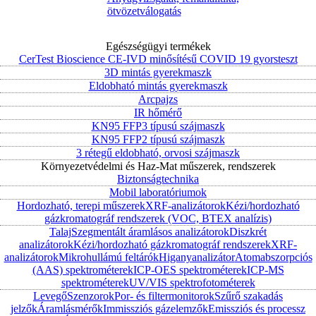
ötvözetválogatás
Egészségügyi termékek
CerTest Bioscience CE-IVD minősítésű COVID 19 gyorsteszt
3D mintás gyerekmaszk
Eldobható mintás gyerekmaszk
Arcpajzs
IR hőmérő
KN95 FFP3 típusú szájmaszk
KN95 FFP2 típusú szájmaszk
3 rétegű eldobható, orvosi szájmaszk
Környezetvédelmi és Haz-Mat műszerek, rendszerek
Biztonságtechnika
Mobil laboratóriumok
Hordozható, terepi műszerek
XRF-analizátorok
Kézi/hordozható
gázkromatográf rendszerek (VOC, BTEX analízis)
Talaj
Szegmentált áramlásos analizátorok
Diszkrét
analizátorok
Kézi/hordozható gázkromatográf rendszerek
XRF-
analizátorok
Mikrohullámú feltárók
Higanyanalizátor
Atomabszorpciós
(AAS) spektrométerek
ICP-OES spektrométerek
ICP-MS
spektrométerek
UV/VIS spektrofotométerek
Levegő
Szenzorok
Por- és filtermonitorok
Szűrő szakadás
jelzők
Áramlásmérők
Immissziós gázelemzők
Emissziós és processz