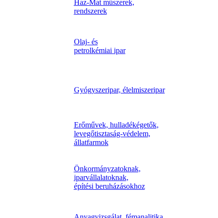
Haz-Mat műszerek,
rendszerek
Olaj- és
petrolkémiai ipar
Gyógyszeripar, élelmiszeripar
Erőművek, hulladékégetők,
levegőtisztaság-védelem,
állatfarmok
Önkormányzatoknak,
iparvállalatoknak,
építési beruházásokhoz
Anyagvizsgálat, fémanalitika,