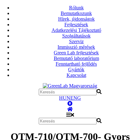
Rólunk
Bemutatkozunk
Hírek, újdonságok
Fejlesztések
Adatkezelési Tájékoztató
Szolgáltatások
Szerviz
Immisszió mérések
Green Lab fejlesztések
Bemutató laboratórium
Fenntartható fejlődés
Gyártók
Kapcsolat
HUN
ENG
QTM-710/QTM-700- Gyors