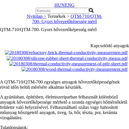
HUN
ENG
Nyitólap >
Termékek >
QTM-710/QTM-
700- Gyors hővezetőképesség mérő
QTM-710/QTM-700- Gyors hővezetőképesség mérő
Kapcsolódó anyagok
A QTM-710/QTM-700 egységes anyagok hővezetőképességének
rövid időn belüli mérésére alkalmas készülék.
A gyártásban, építésben, élelmiszeriparban felhasznált különböző
anyagok hővezetőképessége mérhető a szonda egységes hőmérsékletű
felületre való helyezésével. Felhasználható szálas vagy habosított
műanyag hőszigetelő anyagok, üveg, fa, bőr, tészta, por, kerámia
vizsgálatára.
Tulajdonságok: