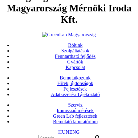
Magyarország Mérnöki Iroda
Kft.
Rólunk
Szolgáltatások
Fenntartható fejlődés
Gyártók
Kapcsolat
Bemutatkozunk
Hírek, újdonságok
Fejlesztések
Adatkezelési Tájékoztató
Szerviz
Immisszió mérések
Green Lab fejlesztések
Bemutató laboratórium
HUN
ENG