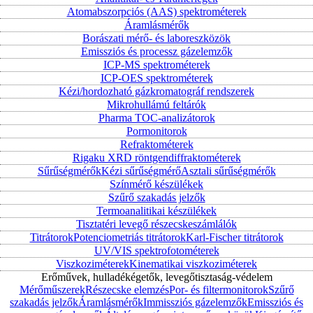
Atomabszorpciós (AAS) spektrométerek
Áramlásmérők
Borászati mérő- és laboreszközök
Emissziós és processz gázelemzők
ICP-MS spektrométerek
ICP-OES spektrométerek
Kézi/hordozható gázkromatográf rendszerek
Mikrohullámú feltárók
Pharma TOC-analizátorok
Pormonitorok
Refraktométerek
Rigaku XRD röntgendiffraktométerek
Sűrűségmérők
Kézi sűrűségmérő
Asztali sűrűségmérők
Színmérő készülékek
Szűrő szakadás jelzők
Termoanalitikai készülékek
Tisztatéri levegő részecskeszámlálók
Titrátorok
Potenciometriás titrátorok
Karl-Fischer titrátorok
UV/VIS spektrofotométerek
Viszkoziméterek
Kinematikai viszkoziméterek
Erőművek, hulladékégetők, levegőtisztaság-védelem
Mérőműszerek
Részecske elemzés
Por- és filtermonitorok
Szűrő
szakadás jelzők
Áramlásmérők
Immissziós gázelemzők
Emissziós és