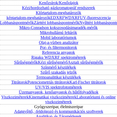
Kenőzsírok/Kenőolajok
Kézi/hordozható gázkromatográf rendszerek
Klórtartalom-meghatározók
kéntartalom-meghatározók
EDXRF
WDXRF
UV-fluoreszcencia
Lobbanáspontmérők
Zárttéri lobbanáspontmérők
Nyílttéri lobbanáspon
Mikro-Conradson kokszosodásimaradék-mérők
Mikrohullámú feltárók
Mobil laboratóriumok
Olaj-a-vízben analizátor
Por- és filtermonitorok
Referencia anyagok
Rigaku WDXRF spektrométerek
Sűrűségmérők
Kézi sűrűségmérő
Asztali sűrűségmérők
Színmérő készülékek
Szűrő szakadás jelzők
Termoanalitikai készülékek
Titrátorok
Potenciometriás titrátorok
Karl-Fischer titrátorok
UV/VIS spektrofotométerek
Üzemanyagok, kenőanyagok és hűtőfolyadékok
Viszkoziméterek
Kinematikai viszkoziméterek
Laboratóriumi és online
viszkoziméterek
Gyógyszeripar, élelmiszeripar
Adatgyűjtő, -feldolgozó és kommunikációs szoftverek
Analitikai- és Táramérlegek