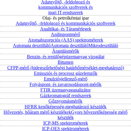
Adatgyűjtő, -feldolgozó és
kommunikációs szoftverek és
ipari IT-rendszerek
Olaj- és petrolkémiai ipar
Adatgyűjtő, -feldolgozó és kommunikációs szoftverek
Analitikai- és Táramérlegek
Anilinpontmérő
Atomabszorpciós (AAS) spektrométerek
Automata desztilláló
Automata desztilláló
Mikrodesztilláló
Áramlásmérők
Benzin- és repülőgépüzemanyag vizsgálat
Bitumen
CFPP-mérő (hidegszűrhetőségi határhőmérséklet-meghatározó)
Emissziós és processz gázelemzők
Emulziósjellemző-mérő
Folyáspont- és zavarosodáspont-mérők
FTIR üzemanyaganalizátor
Gázkromatográf rendszerek
Gőznyomásmérők
HFRR kenőképesség-meghatározó készülék
Hővezetés, hőáram mérő készülékek
Gyors hővezetőképesség mérő
készülék
ICP-MS spektrométerek
ICP-OES spektrométerek