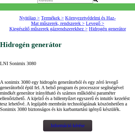
Nyitólap >
Termékek >
Környezetvédelmi és Haz-
Mat műszerek, rendszerek >
Levegő >
Kiegészítő műszerek gázrendszerekhez >
Hidrogén generátor
Hidrogén generátor
LNI Sonimix 3080
A sonimix 3080 egy hidrogén generátorból és egy zéró levegő
generátorból épül fel. A belső program és processzor segítségével
mindkét generátor irányítható és számos működési paraméter
ellenőrizhető. A kijelző és a billentyűzet egyszerű és intuitív kezelést
tesz lehetővé. A legújabb membrán technológiának köszönhetően a
Sonimix 3080 biztonságos és kis karbantartási igényű készülék.
Információ kérése