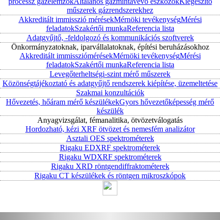
processz gázelemzők
Általános gázmintavevő eszközök
Kiegészítő
műszerek gázrendszerekhez
Akkreditált immisszió mérések
Mérnöki tevékenység
Mérési
feladatok
Szakértői munka
Referencia lista
Adatgyűjtő, -feldolgozó és kommunikációs szoftverek
Önkormányzatoknak, iparvállalatoknak, építési beruházásokhoz
Akkreditált immissziómérések
Mérnöki tevékenység
Mérési
feladatok
Szakértői munka
Referencia lista
Levegőterheltségi-szint mérő műszerek
Közönségtájékoztató és adatgyűjtő rendszerek kiépítése, üzemeltetése
Szakmai konzultációk
Hővezetés, hőáram mérő készülékek
Gyors hővezetőképesség mérő
készülék
Anyagvizsgálat, fémanalitika, ötvözetválogatás
Hordozható, kézi XRF ötvözet és nemesfém analizátor
Asztali OES spektrométerek
Rigaku EDXRF spektrométerek
Rigaku WDXRF spektrométerek
Rigaku XRD röntgendiffraktométerek
Rigaku CT készülékek és röntgen mikroszkópok