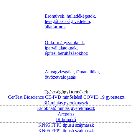
Erőművek, hulladékégetők,
levegőtisztaság-védelem,
állatfarmok
Önkormányzatoknak,
iparvállalatoknak,
építési beruházásokhoz
Anyagvizsgálat, fémanalitika,
ötvözetválogatás
Egészségügyi termékek
CerTest Bioscience CE-IVD minősítésű COVID 19 gyorsteszt
3D mintás gyerekmaszk
Eldobható mintás gyerekmaszk
Arcpajzs
IR hőmérő
KN95 FFP3 típusú szájmaszk
KN95 FFP2 típusú szájmaszk