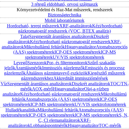
3 rétegű eldobható, orvosi szájmaszk
Környezetvédelmi és Haz-Mat műszerek, rendszerek
Biztonságtechnika
Mobil laboratóriumok
Hordozható, terepi műszerek
XRF-analizátorok
Kézi/hordozható
gázkromatográf rendszerek (VOC, BTEX analízis)
Talaj
Szegmentált áramlásos analizátorok
Diszkrét
analizátorok
Kézi/hordozható gázkromatográf rendszerek
XRF-
analizátorok
Mikrohullámú feltárók
Higanyanalizátor
Atomabszorpciós
(AAS) spektrométerek
ICP-OES spektrométerek
ICP-MS
spektrométerek
UV/VIS spektrofotométerek
Levegő
Szenzorok
Por- és filtermonitorok
Szűrő szakadás
jelzők
Áramlásmérők
Immissziós gázelemzők
Emissziós és processz
gázelemzők
Általános gázmintavevő eszközök
Kiegészítő műszerek
gázrendszerekhez
Akkreditált immissziómérések
Víz
Szegmentált áramlásos analizátorok
Diszkrét analizátorok
TOC/TN-
mérők
AOX-mérő
Higanyanalizátor
Olaj-a-vízben
analizátor
Kézi/hordozható gázkromatográf rendszerek
Mikrohullámú
feltárók
Atomabszorpciós (AAS) spektrométerek
ICP-OES
spektrométerek
ICP-MS spektrométerek
UV/VIS spektrofotométerek
Hulladékanalitika
Mikrohullámú feltárók
Atomabszorpciós (AAS)
spektrométerek
ICP-OES spektrométerek
ICP-MS spektrométerek
S, N,
C, Cl elemanalizátorok
XRF-
analizátorok
Lobbanáspontmérők
Higanyanalizátor
TOC-mérők