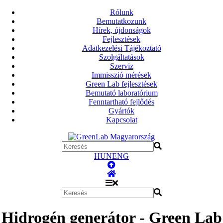
Rólunk
Bemutatkozunk
Hírek, újdonságok
Fejlesztések
Adatkezelési Tájékoztató
Szolgáltatások
Szerviz
Immisszió mérések
Green Lab fejlesztések
Bemutató laboratórium
Fenntartható fejlődés
Gyártók
Kapcsolat
HUN
ENG
Hidrogén generátor - Green Lab