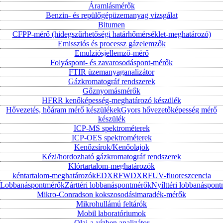
Áramlásmérők
Benzin- és repülőgépüzemanyag vizsgálat
Bitumen
CFPP-mérő (hidegszűrhetőségi határhőmérséklet-meghatározó)
Emissziós és processz gázelemzők
Emulziósjellemző-mérő
Folyáspont- és zavarosodáspont-mérők
FTIR üzemanyaganalizátor
Gázkromatográf rendszerek
Gőznyomásmérők
HFRR kenőképesség-meghatározó készülék
Hővezetés, hőáram mérő készülékek
Gyors hővezetőképesség mérő
készülék
ICP-MS spektrométerek
ICP-OES spektrométerek
Kenőzsírok/Kenőolajok
Kézi/hordozható gázkromatográf rendszerek
Klórtartalom-meghatározók
kéntartalom-meghatározók
EDXRF
WDXRF
UV-fluoreszcencia
Lobbanáspontmérők
Zárttéri lobbanáspontmérők
Nyílttéri lobbanáspon
Mikro-Conradson kokszosodásimaradék-mérők
Mikrohullámú feltárók
Mobil laboratóriumok
Olaj-a-vízben analizátor