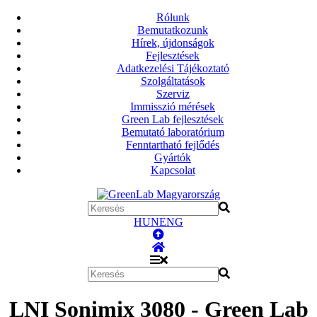
Rólunk
Bemutatkozunk
Hírek, újdonságok
Fejlesztések
Adatkezelési Tájékoztató
Szolgáltatások
Szerviz
Immisszió mérések
Green Lab fejlesztések
Bemutató laboratórium
Fenntartható fejlődés
Gyártók
Kapcsolat
HUN
ENG
LNI Sonimix 3080 - Green Lab