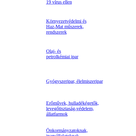
19 vírus ellen
Környezetvédelmi és
Haz-Mat műszerek,
rendszerek
Olaj- és
petrolkémiai ipar
Gyógyszeripar, élelmiszeripar
Erőművek, hulladékégetők,
levegőtisztaság-védelem,
állatfarmok
Önkormányzatoknak,
iparvállalatoknak,