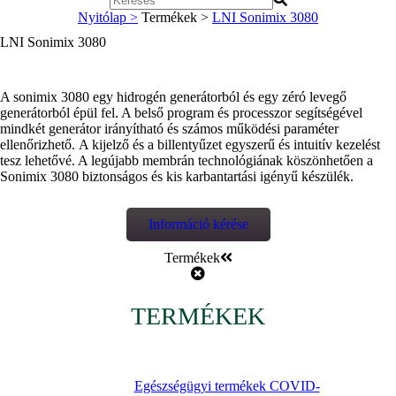
Nyitólap >
Termékek >
LNI Sonimix 3080
LNI Sonimix 3080
A sonimix 3080 egy hidrogén generátorból és egy zéró levegő
generátorból épül fel. A belső program és processzor segítségével
mindkét generátor irányítható és számos működési paraméter
ellenőrizhető. A kijelző és a billentyűzet egyszerű és intuitív kezelést
tesz lehetővé. A legújabb membrán technológiának köszönhetően a
Sonimix 3080 biztonságos és kis karbantartási igényű készülék.
Információ kérése
Termékek
TERMÉKEK
Egészségügyi termékek COVID-