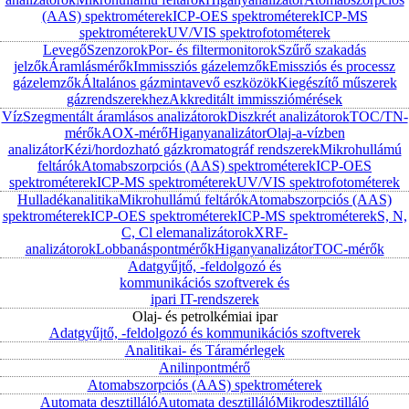
(AAS) spektrométerek
ICP-OES spektrométerek
ICP-MS
spektrométerek
UV/VIS spektrofotométerek
Levegő
Szenzorok
Por- és filtermonitorok
Szűrő szakadás
jelzők
Áramlásmérők
Immissziós gázelemzők
Emissziós és processz
gázelemzők
Általános gázmintavevő eszközök
Kiegészítő műszerek
gázrendszerekhez
Akkreditált immissziómérések
Víz
Szegmentált áramlásos analizátorok
Diszkrét analizátorok
TOC/TN-
mérők
AOX-mérő
Higanyanalizátor
Olaj-a-vízben
analizátor
Kézi/hordozható gázkromatográf rendszerek
Mikrohullámú
feltárók
Atomabszorpciós (AAS) spektrométerek
ICP-OES
spektrométerek
ICP-MS spektrométerek
UV/VIS spektrofotométerek
Hulladékanalitika
Mikrohullámú feltárók
Atomabszorpciós (AAS)
spektrométerek
ICP-OES spektrométerek
ICP-MS spektrométerek
S, N,
C, Cl elemanalizátorok
XRF-
analizátorok
Lobbanáspontmérők
Higanyanalizátor
TOC-mérők
Adatgyűjtő, -feldolgozó és
kommunikációs szoftverek és
ipari IT-rendszerek
Olaj- és petrolkémiai ipar
Adatgyűjtő, -feldolgozó és kommunikációs szoftverek
Analitikai- és Táramérlegek
Anilinpontmérő
Atomabszorpciós (AAS) spektrométerek
Automata desztilláló
Automata desztilláló
Mikrodesztilláló