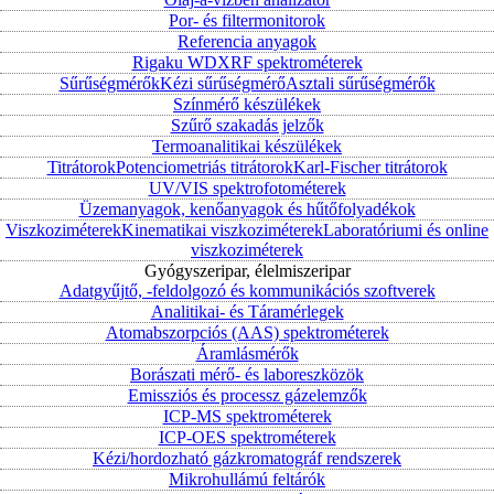
Por- és filtermonitorok
Referencia anyagok
Rigaku WDXRF spektrométerek
Sűrűségmérők
Kézi sűrűségmérő
Asztali sűrűségmérők
Színmérő készülékek
Szűrő szakadás jelzők
Termoanalitikai készülékek
Titrátorok
Potenciometriás titrátorok
Karl-Fischer titrátorok
UV/VIS spektrofotométerek
Üzemanyagok, kenőanyagok és hűtőfolyadékok
Viszkoziméterek
Kinematikai viszkoziméterek
Laboratóriumi és online
viszkoziméterek
Gyógyszeripar, élelmiszeripar
Adatgyűjtő, -feldolgozó és kommunikációs szoftverek
Analitikai- és Táramérlegek
Atomabszorpciós (AAS) spektrométerek
Áramlásmérők
Borászati mérő- és laboreszközök
Emissziós és processz gázelemzők
ICP-MS spektrométerek
ICP-OES spektrométerek
Kézi/hordozható gázkromatográf rendszerek
Mikrohullámú feltárók