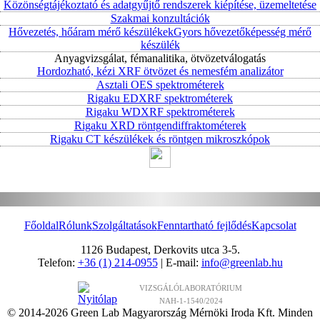
Közönségtájékoztató és adatgyűjtő rendszerek kiépítése, üzemeltetése
Szakmai konzultációk
Hővezetés, hőáram mérő készülékek
Gyors hővezetőképesség mérő
készülék
Anyagvizsgálat, fémanalitika, ötvözetválogatás
Hordozható, kézi XRF ötvözet és nemesfém analizátor
Asztali OES spektrométerek
Rigaku EDXRF spektrométerek
Rigaku WDXRF spektrométerek
Rigaku XRD röntgendiffraktométerek
Rigaku CT készülékek és röntgen mikroszkópok
Főoldal
Rólunk
Szolgáltatások
Fenntartható fejlődés
Kapcsolat
1126 Budapest, Derkovits utca 3-5.
Telefon:
+36 (1) 214-0955
| E-mail:
info@greenlab.hu
VIZSGÁLÓLABORATÓRIUM
NAH-1-1540/2024
© 2014-2026 Green Lab Magyarország Mérnöki Iroda Kft. Minden