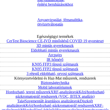
építési beruházásokhoz
Anyagvizsgálat, fémanalitika,
ötvözetválogatás
Egészségügyi termékek
CerTest Bioscience CE-IVD minősítésű COVID 19 gyorsteszt
3D mintás gyerekmaszk
Eldobható mintás gyerekmaszk
Arcpajzs
IR hőmérő
KN95 FFP3 típusú szájmaszk
KN95 FFP2 típusú szájmaszk
3 rétegű eldobható, orvosi szájmaszk
Környezetvédelmi és Haz-Mat műszerek, rendszerek
Biztonságtechnika
Mobil laboratóriumok
Hordozható, terepi műszerek
XRF-analizátorok
Kézi/hordozható
gázkromatográf rendszerek (VOC, BTEX analízis)
Talaj
Szegmentált áramlásos analizátorok
Diszkrét
analizátorok
Kézi/hordozható gázkromatográf rendszerek
XRF-
analizátorok
Mikrohullámú feltárók
Higanyanalizátor
Atomabszorpciós