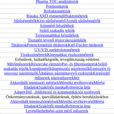
Pharma TOC-analizátorok
Pormonitorok
Refraktométerek
Rigaku XRD röntgendiffraktométerek
Sűrűségmérők
Kézi sűrűségmérő
Asztali sűrűségmérők
Színmérő készülékek
Szűrő szakadás jelzők
Termoanalitikai készülékek
Tisztatéri levegő részecskeszámlálók
Titrátorok
Potenciometriás titrátorok
Karl-Fischer titrátorok
UV/VIS spektrofotométerek
Viszkoziméterek
Kinematikai viszkoziméterek
Erőművek, hulladékégetők, levegőtisztaság-védelem
Mérőműszerek
Részecske elemzés
Por- és filtermonitorok
Szűrő
szakadás jelzők
Áramlásmérők
Immissziós gázelemzők
Emissziós és
processz gázelemzők
Általános gázmintavevő eszközök
Kiegészítő
műszerek gázrendszerekhez
Akkreditált immisszió mérések
Mérnöki tevékenység
Mérési
feladatok
Szakértői munka
Referencia lista
Adatgyűjtő, -feldolgozó és kommunikációs szoftverek
Önkormányzatoknak, iparvállalatoknak, építési beruházásokhoz
Akkreditált immissziómérések
Mérnöki tevékenység
Mérési
feladatok
Szakértői munka
Referencia lista
Levegőterheltségi-szint mérő műszerek