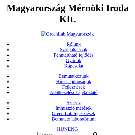
Magyarország Mérnöki Iroda
Kft.
Rólunk
Szolgáltatások
Fenntartható fejlődés
Gyártók
Kapcsolat
Bemutatkozunk
Hírek, újdonságok
Fejlesztések
Adatkezelési Tájékoztató
Szerviz
Immisszió mérések
Green Lab fejlesztések
Bemutató laboratórium
HUN
ENG