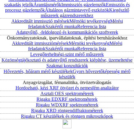
szakadás jelzők
Áramlásmérők
Immissziós gázelemzők
Emissziós és
processz gázelemzők
Általános gázmintavevő eszközök
Kiegészítő
műszerek gázrendszerekhez
Akkreditált immisszió mérések
Mérnöki tevékenység
Mérési
feladatok
Szakértői munka
Referencia lista
Adatgyűjtő, -feldolgozó és kommunikációs szoftverek
Önkormányzatoknak, iparvállalatoknak, építési beruházásokhoz
Akkreditált immissziómérések
Mérnöki tevékenység
Mérési
feladatok
Szakértői munka
Referencia lista
Levegőterheltségi-szint mérő műszerek
Közönségtájékoztató és adatgyűjtő rendszerek kiépítése, üzemeltetése
Szakmai konzultációk
Hővezetés, hőáram mérő készülékek
Gyors hővezetőképesség mérő
készülék
Anyagvizsgálat, fémanalitika, ötvözetválogatás
Hordozható, kézi XRF ötvözet és nemesfém analizátor
Asztali OES spektrométerek
Rigaku EDXRF spektrométerek
Rigaku WDXRF spektrométerek
Rigaku XRD röntgendiffraktométerek
Rigaku CT készülékek és röntgen mikroszkópok