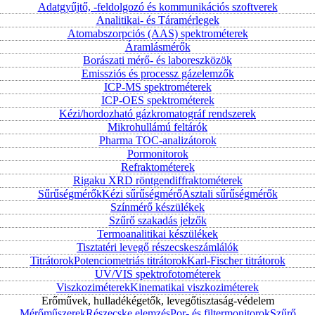
Adatgyűjtő, -feldolgozó és kommunikációs szoftverek
Analitikai- és Táramérlegek
Atomabszorpciós (AAS) spektrométerek
Áramlásmérők
Borászati mérő- és laboreszközök
Emissziós és processz gázelemzők
ICP-MS spektrométerek
ICP-OES spektrométerek
Kézi/hordozható gázkromatográf rendszerek
Mikrohullámú feltárók
Pharma TOC-analizátorok
Pormonitorok
Refraktométerek
Rigaku XRD röntgendiffraktométerek
Sűrűségmérők
Kézi sűrűségmérő
Asztali sűrűségmérők
Színmérő készülékek
Szűrő szakadás jelzők
Termoanalitikai készülékek
Tisztatéri levegő részecskeszámlálók
Titrátorok
Potenciometriás titrátorok
Karl-Fischer titrátorok
UV/VIS spektrofotométerek
Viszkoziméterek
Kinematikai viszkoziméterek
Erőművek, hulladékégetők, levegőtisztaság-védelem
Mérőműszerek
Részecske elemzés
Por- és filtermonitorok
Szűrő