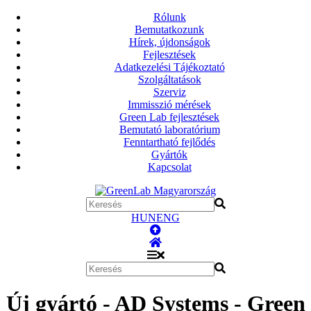
Rólunk
Bemutatkozunk
Hírek, újdonságok
Fejlesztések
Adatkezelési Tájékoztató
Szolgáltatások
Szerviz
Immisszió mérések
Green Lab fejlesztések
Bemutató laboratórium
Fenntartható fejlődés
Gyártók
Kapcsolat
HUN
ENG
Új gyártó - AD Systems - Green