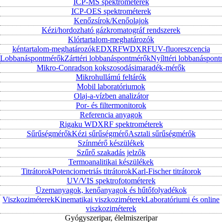
ICP-MS spektrométerek
ICP-OES spektrométerek
Kenőzsírok/Kenőolajok
Kézi/hordozható gázkromatográf rendszerek
Klórtartalom-meghatározók
kéntartalom-meghatározók
EDXRF
WDXRF
UV-fluoreszcencia
Lobbanáspontmérők
Zárttéri lobbanáspontmérők
Nyílttéri lobbanáspon
Mikro-Conradson kokszosodásimaradék-mérők
Mikrohullámú feltárók
Mobil laboratóriumok
Olaj-a-vízben analizátor
Por- és filtermonitorok
Referencia anyagok
Rigaku WDXRF spektrométerek
Sűrűségmérők
Kézi sűrűségmérő
Asztali sűrűségmérők
Színmérő készülékek
Szűrő szakadás jelzők
Termoanalitikai készülékek
Titrátorok
Potenciometriás titrátorok
Karl-Fischer titrátorok
UV/VIS spektrofotométerek
Üzemanyagok, kenőanyagok és hűtőfolyadékok
Viszkoziméterek
Kinematikai viszkoziméterek
Laboratóriumi és online
viszkoziméterek
Gyógyszeripar, élelmiszeripar