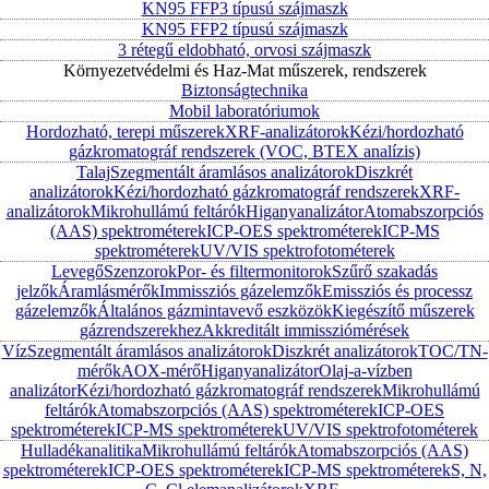
KN95 FFP3 típusú szájmaszk
KN95 FFP2 típusú szájmaszk
3 rétegű eldobható, orvosi szájmaszk
Környezetvédelmi és Haz-Mat műszerek, rendszerek
Biztonságtechnika
Mobil laboratóriumok
Hordozható, terepi műszerek
XRF-analizátorok
Kézi/hordozható
gázkromatográf rendszerek (VOC, BTEX analízis)
Talaj
Szegmentált áramlásos analizátorok
Diszkrét
analizátorok
Kézi/hordozható gázkromatográf rendszerek
XRF-
analizátorok
Mikrohullámú feltárók
Higanyanalizátor
Atomabszorpciós
(AAS) spektrométerek
ICP-OES spektrométerek
ICP-MS
spektrométerek
UV/VIS spektrofotométerek
Levegő
Szenzorok
Por- és filtermonitorok
Szűrő szakadás
jelzők
Áramlásmérők
Immissziós gázelemzők
Emissziós és processz
gázelemzők
Általános gázmintavevő eszközök
Kiegészítő műszerek
gázrendszerekhez
Akkreditált immissziómérések
Víz
Szegmentált áramlásos analizátorok
Diszkrét analizátorok
TOC/TN-
mérők
AOX-mérő
Higanyanalizátor
Olaj-a-vízben
analizátor
Kézi/hordozható gázkromatográf rendszerek
Mikrohullámú
feltárók
Atomabszorpciós (AAS) spektrométerek
ICP-OES
spektrométerek
ICP-MS spektrométerek
UV/VIS spektrofotométerek
Hulladékanalitika
Mikrohullámú feltárók
Atomabszorpciós (AAS)
spektrométerek
ICP-OES spektrométerek
ICP-MS spektrométerek
S, N,