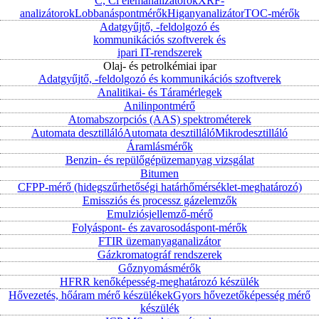
C, Cl elemanalizátorok
XRF-
analizátorok
Lobbanáspontmérők
Higanyanalizátor
TOC-mérők
Adatgyűjtő, -feldolgozó és
kommunikációs szoftverek és
ipari IT-rendszerek
Olaj- és petrolkémiai ipar
Adatgyűjtő, -feldolgozó és kommunikációs szoftverek
Analitikai- és Táramérlegek
Anilinpontmérő
Atomabszorpciós (AAS) spektrométerek
Automata desztilláló
Automata desztilláló
Mikrodesztilláló
Áramlásmérők
Benzin- és repülőgépüzemanyag vizsgálat
Bitumen
CFPP-mérő (hidegszűrhetőségi határhőmérséklet-meghatározó)
Emissziós és processz gázelemzők
Emulziósjellemző-mérő
Folyáspont- és zavarosodáspont-mérők
FTIR üzemanyaganalizátor
Gázkromatográf rendszerek
Gőznyomásmérők
HFRR kenőképesség-meghatározó készülék
Hővezetés, hőáram mérő készülékek
Gyors hővezetőképesség mérő
készülék