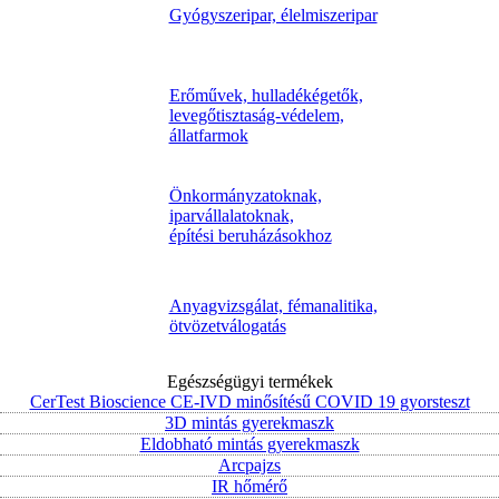
Gyógyszeripar, élelmiszeripar
Erőművek, hulladékégetők,
levegőtisztaság-védelem,
állatfarmok
Önkormányzatoknak,
iparvállalatoknak,
építési beruházásokhoz
Anyagvizsgálat, fémanalitika,
ötvözetválogatás
Egészségügyi termékek
CerTest Bioscience CE-IVD minősítésű COVID 19 gyorsteszt
3D mintás gyerekmaszk
Eldobható mintás gyerekmaszk
Arcpajzs
IR hőmérő