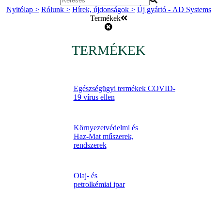
Nyitólap >
Rólunk >
Hírek, újdonságok >
Új gyártó - AD Systems
Termékek
TERMÉKEK
Egészségügyi termékek COVID-
19 vírus ellen
Környezetvédelmi és
Haz-Mat műszerek,
rendszerek
Olaj- és
petrolkémiai ipar