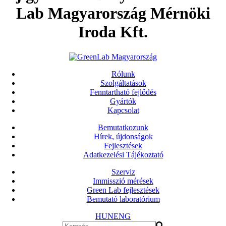
Lab Magyarország Mérnöki
Iroda Kft.
Rólunk
Szolgáltatások
Fenntartható fejlődés
Gyártók
Kapcsolat
Bemutatkozunk
Hírek, újdonságok
Fejlesztések
Adatkezelési Tájékoztató
Szerviz
Immisszió mérések
Green Lab fejlesztések
Bemutató laboratórium
HUN
ENG