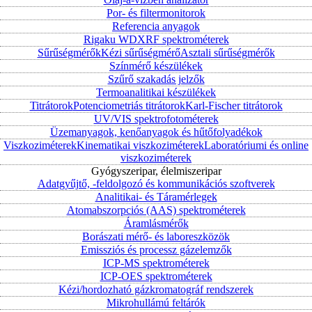
Por- és filtermonitorok
Referencia anyagok
Rigaku WDXRF spektrométerek
Sűrűségmérők
Kézi sűrűségmérő
Asztali sűrűségmérők
Színmérő készülékek
Szűrő szakadás jelzők
Termoanalitikai készülékek
Titrátorok
Potenciometriás titrátorok
Karl-Fischer titrátorok
UV/VIS spektrofotométerek
Üzemanyagok, kenőanyagok és hűtőfolyadékok
Viszkoziméterek
Kinematikai viszkoziméterek
Laboratóriumi és online
viszkoziméterek
Gyógyszeripar, élelmiszeripar
Adatgyűjtő, -feldolgozó és kommunikációs szoftverek
Analitikai- és Táramérlegek
Atomabszorpciós (AAS) spektrométerek
Áramlásmérők
Borászati mérő- és laboreszközök
Emissziós és processz gázelemzők
ICP-MS spektrométerek
ICP-OES spektrométerek
Kézi/hordozható gázkromatográf rendszerek
Mikrohullámú feltárók