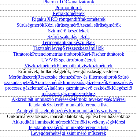
Pharma TOC-analizátorok
Pormonitorok
Refraktométerek
Rigaku XRD röntgendiffraktométerek
Sűrűségmérők
Kézi sűrűségmérő
Asztali sűrűségmérők
Színmérő készülékek
Szűrő szakadás jelzők
Termoanalitikai készülékek
Tisztatéri levegő részecskeszámlálók
Titrátorok
Potenciometriás titrátorok
Karl-Fischer titrátorok
UV/VIS spektrofotométerek
Viszkoziméterek
Kinematikai viszkoziméterek
Erőművek, hulladékégetők, levegőtisztaság-védelem
Mérőműszerek
Részecske elemzés
Por- és filtermonitorok
Szűrő
szakadás jelzők
Áramlásmérők
Immissziós gázelemzők
Emissziós és
processz gázelemzők
Általános gázmintavevő eszközök
Kiegészítő
műszerek gázrendszerekhez
Akkreditált immisszió mérések
Mérnöki tevékenység
Mérési
feladatok
Szakértői munka
Referencia lista
Adatgyűjtő, -feldolgozó és kommunikációs szoftverek
Önkormányzatoknak, iparvállalatoknak, építési beruházásokhoz
Akkreditált immissziómérések
Mérnöki tevékenység
Mérési
feladatok
Szakértői munka
Referencia lista
Levegőterheltségi-szint mérő műszerek