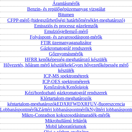
Áramlásmérők
Benzin- és repülőgépüzemanyag vizsgálat
Bitumen
CFPP-mérő (hidegszűrhetőségi határhőmérséklet-meghatározó)
Emissziós és processz gázelemzők
Emulziósjellemző-mérő
Folyáspont- és zavarosodáspont-mérők
FTIR üzemanyaganalizátor
Gázkromatográf rendszerek
Gőznyomásmérők
HFRR kenőképesség-meghatározó készülék
Hővezetés, hőáram mérő készülékek
Gyors hővezetőképesség mérő
készülék
ICP-MS spektrométerek
ICP-OES spektrométerek
Kenőzsírok/Kenőolajok
Kézi/hordozható gázkromatográf rendszerek
Klórtartalom-meghatározók
kéntartalom-meghatározók
EDXRF
WDXRF
UV-fluoreszcencia
Lobbanáspontmérők
Zárttéri lobbanáspontmérők
Nyílttéri lobbanáspon
Mikro-Conradson kokszosodásimaradék-mérők
Mikrohullámú feltárók
Mobil laboratóriumok
Olaj-a-vízben analizátor