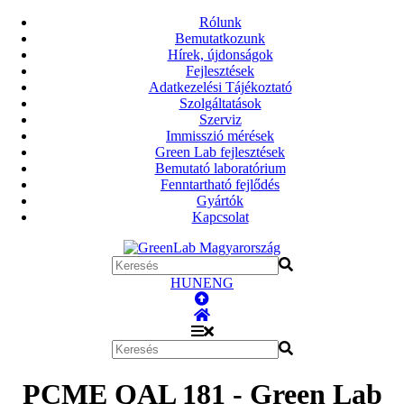
Rólunk
Bemutatkozunk
Hírek, újdonságok
Fejlesztések
Adatkezelési Tájékoztató
Szolgáltatások
Szerviz
Immisszió mérések
Green Lab fejlesztések
Bemutató laboratórium
Fenntartható fejlődés
Gyártók
Kapcsolat
HUN
ENG
PCME QAL 181 - Green Lab