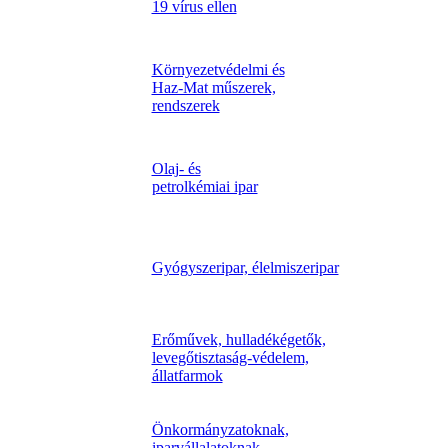
19 vírus ellen
Környezetvédelmi és
Haz-Mat műszerek,
rendszerek
Olaj- és
petrolkémiai ipar
Gyógyszeripar, élelmiszeripar
Erőművek, hulladékégetők,
levegőtisztaság-védelem,
állatfarmok
Önkormányzatoknak,
iparvállalatoknak,