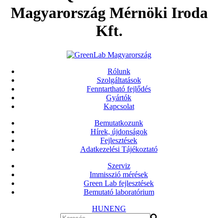
Magyarország Mérnöki Iroda
Kft.
Rólunk
Szolgáltatások
Fenntartható fejlődés
Gyártók
Kapcsolat
Bemutatkozunk
Hírek, újdonságok
Fejlesztések
Adatkezelési Tájékoztató
Szerviz
Immisszió mérések
Green Lab fejlesztések
Bemutató laboratórium
HUN
ENG