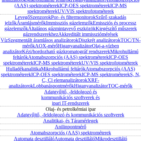
(AAS) spektrométerek
ICP-OES spektrométerek
ICP-MS
spektrométerek
UV/VIS spektrofotométerek
Levegő
Szenzorok
Por- és filtermonitorok
Szűrő szakadás
jelzők
Áramlásmérők
Immissziós gázelemzők
Emissziós és processz
gázelemzők
Általános gázmintavevő eszközök
Kiegészítő műszerek
gázrendszerekhez
Akkreditált immissziómérések
Víz
Szegmentált áramlásos analizátorok
Diszkrét analizátorok
TOC/TN-
mérők
AOX-mérő
Higanyanalizátor
Olaj-a-vízben
analizátor
Kézi/hordozható gázkromatográf rendszerek
Mikrohullámú
feltárók
Atomabszorpciós (AAS) spektrométerek
ICP-OES
spektrométerek
ICP-MS spektrométerek
UV/VIS spektrofotométerek
Hulladékanalitika
Mikrohullámú feltárók
Atomabszorpciós (AAS)
spektrométerek
ICP-OES spektrométerek
ICP-MS spektrométerek
S, N,
C, Cl elemanalizátorok
XRF-
analizátorok
Lobbanáspontmérők
Higanyanalizátor
TOC-mérők
Adatgyűjtő, -feldolgozó és
kommunikációs szoftverek és
ipari IT-rendszerek
Olaj- és petrolkémiai ipar
Adatgyűjtő, -feldolgozó és kommunikációs szoftverek
Analitikai- és Táramérlegek
Anilinpontmérő
Atomabszorpciós (AAS) spektrométerek
Automata desztilláló
Automata desztilláló
Mikrodesztilláló