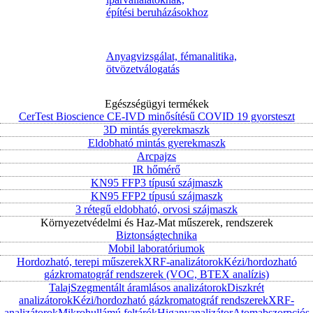
építési beruházásokhoz
Anyagvizsgálat, fémanalitika,
ötvözetválogatás
Egészségügyi termékek
CerTest Bioscience CE-IVD minősítésű COVID 19 gyorsteszt
3D mintás gyerekmaszk
Eldobható mintás gyerekmaszk
Arcpajzs
IR hőmérő
KN95 FFP3 típusú szájmaszk
KN95 FFP2 típusú szájmaszk
3 rétegű eldobható, orvosi szájmaszk
Környezetvédelmi és Haz-Mat műszerek, rendszerek
Biztonságtechnika
Mobil laboratóriumok
Hordozható, terepi műszerek
XRF-analizátorok
Kézi/hordozható
gázkromatográf rendszerek (VOC, BTEX analízis)
Talaj
Szegmentált áramlásos analizátorok
Diszkrét
analizátorok
Kézi/hordozható gázkromatográf rendszerek
XRF-
analizátorok
Mikrohullámú feltárók
Higanyanalizátor
Atomabszorpciós