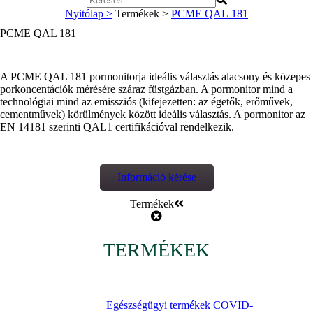
Nyitólap >
Termékek >
PCME QAL 181
PCME QAL 181
A PCME QAL 181 pormonitorja ideális választás alacsony és közepes
porkoncentációk mérésére száraz füstgázban. A pormonitor mind a
technológiai mind az emissziós (kifejezetten: az égetők, erőművek,
cementművek) körülmények között ideális választás. A pormonitor az
EN 14181 szerinti QAL1 certifikációval rendelkezik.
Információ kérése
Termékek
TERMÉKEK
Egészségügyi termékek COVID-