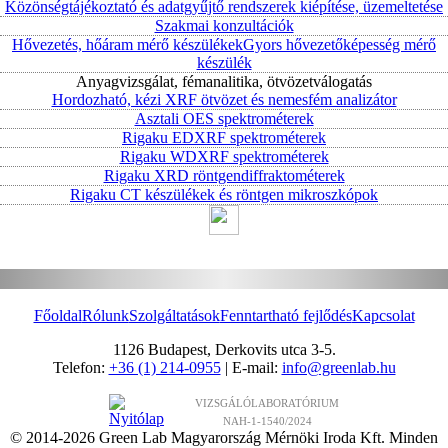
Közönségtájékoztató és adatgyűjtő rendszerek kiépítése, üzemeltetése
Szakmai konzultációk
Hővezetés, hőáram mérő készülékek
Gyors hővezetőképesség mérő
készülék
Anyagvizsgálat, fémanalitika, ötvözetválogatás
Hordozható, kézi XRF ötvözet és nemesfém analizátor
Asztali OES spektrométerek
Rigaku EDXRF spektrométerek
Rigaku WDXRF spektrométerek
Rigaku XRD röntgendiffraktométerek
Rigaku CT készülékek és röntgen mikroszkópok
Főoldal
Rólunk
Szolgáltatások
Fenntartható fejlődés
Kapcsolat
1126 Budapest, Derkovits utca 3-5.
Telefon:
+36 (1) 214-0955
| E-mail:
info@greenlab.hu
VIZSGÁLÓLABORATÓRIUM
NAH-1-1540/2024
© 2014-2026 Green Lab Magyarország Mérnöki Iroda Kft. Minden