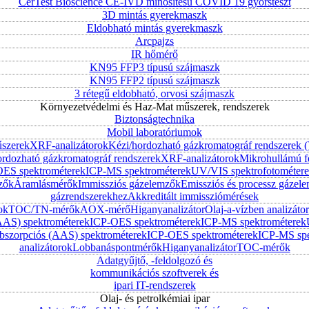
CerTest Bioscience CE-IVD minősítésű COVID 19 gyorsteszt
3D mintás gyerekmaszk
Eldobható mintás gyerekmaszk
Arcpajzs
IR hőmérő
KN95 FFP3 típusú szájmaszk
KN95 FFP2 típusú szájmaszk
3 rétegű eldobható, orvosi szájmaszk
Környezetvédelmi és Haz-Mat műszerek, rendszerek
Biztonságtechnika
Mobil laboratóriumok
űszerek
XRF-analizátorok
Kézi/hordozható gázkromatográf rendszerek
ordozható gázkromatográf rendszerek
XRF-analizátorok
Mikrohullámú f
ES spektrométerek
ICP-MS spektrométerek
UV/VIS spektrofotométer
zők
Áramlásmérők
Immissziós gázelemzők
Emissziós és processz gázel
gázrendszerekhez
Akkreditált immissziómérések
ok
TOC/TN-mérők
AOX-mérő
Higanyanalizátor
Olaj-a-vízben analizátor
AAS) spektrométerek
ICP-OES spektrométerek
ICP-MS spektrométerek
szorpciós (AAS) spektrométerek
ICP-OES spektrométerek
ICP-MS spe
analizátorok
Lobbanáspontmérők
Higanyanalizátor
TOC-mérők
Adatgyűjtő, -feldolgozó és
kommunikációs szoftverek és
ipari IT-rendszerek
Olaj- és petrolkémiai ipar