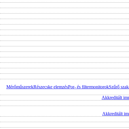
Mérőműszerek
Részecske elemzés
Por- és filtermonitorok
Szűrő szak
Akkreditált im
Akkreditált i