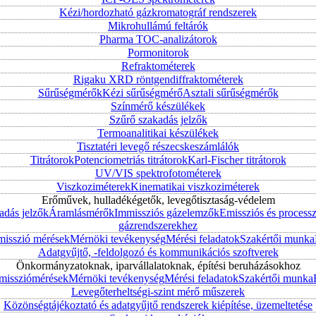
Kézi/hordozható gázkromatográf rendszerek
Mikrohullámú feltárók
Pharma TOC-analizátorok
Pormonitorok
Refraktométerek
Rigaku XRD röntgendiffraktométerek
Sűrűségmérők
Kézi sűrűségmérő
Asztali sűrűségmérők
Színmérő készülékek
Szűrő szakadás jelzők
Termoanalitikai készülékek
Tisztatéri levegő részecskeszámlálók
Titrátorok
Potenciometriás titrátorok
Karl-Fischer titrátorok
UV/VIS spektrofotométerek
Viszkoziméterek
Kinematikai viszkoziméterek
Erőművek, hulladékégetők, levegőtisztaság-védelem
adás jelzők
Áramlásmérők
Immissziós gázelemzők
Emissziós és process
gázrendszerekhez
misszió mérések
Mérnöki tevékenység
Mérési feladatok
Szakértői munka
Adatgyűjtő, -feldolgozó és kommunikációs szoftverek
Önkormányzatoknak, iparvállalatoknak, építési beruházásokhoz
mmissziómérések
Mérnöki tevékenység
Mérési feladatok
Szakértői munka
Levegőterheltségi-szint mérő műszerek
Közönségtájékoztató és adatgyűjtő rendszerek kiépítése, üzemeltetése