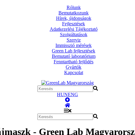
Rólunk
Bemutatkozunk
Hírek, újdonságok
Fejlesztések
Adatkezelési Tájékoztató
Szolgáltatások
Szerviz
Immisszió mérések
Green Lab fejlesztések
Bemutató laboratórium
Fenntartható fejlődés
Gyártók
Kapcsolat
HUN
ENG
jmaszk - Green Lab Magyarorsz