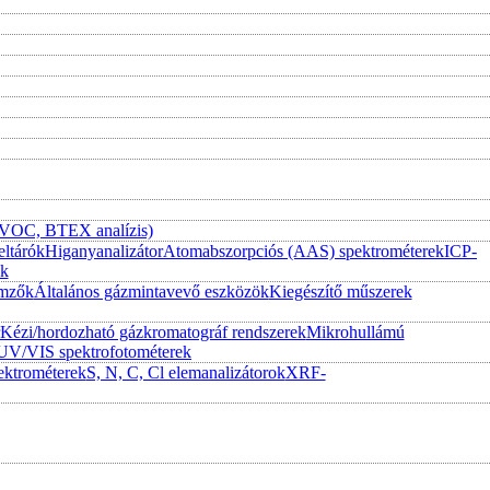
 (VOC, BTEX analízis)
eltárók
Higanyanalizátor
Atomabszorpciós (AAS) spektrométerek
ICP-
ek
emzők
Általános gázmintavevő eszközök
Kiegészítő műszerek
Kézi/hordozható gázkromatográf rendszerek
Mikrohullámú
UV/VIS spektrofotométerek
ktrométerek
S, N, C, Cl elemanalizátorok
XRF-