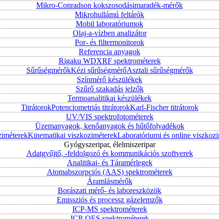
Mikro-Conradson kokszosodásimaradék-mérők
Mikrohullámú feltárók
Mobil laboratóriumok
Olaj-a-vízben analizátor
Por- és filtermonitorok
Referencia anyagok
Rigaku WDXRF spektrométerek
Sűrűségmérők
Kézi sűrűségmérő
Asztali sűrűségmérők
Színmérő készülékek
Szűrő szakadás jelzők
Termoanalitikai készülékek
Titrátorok
Potenciometriás titrátorok
Karl-Fischer titrátorok
UV/VIS spektrofotométerek
Üzemanyagok, kenőanyagok és hűtőfolyadékok
ziméterek
Kinematikai viszkoziméterek
Laboratóriumi és online viszkoz
Gyógyszeripar, élelmiszeripar
Adatgyűjtő, -feldolgozó és kommunikációs szoftverek
Analitikai- és Táramérlegek
Atomabszorpciós (AAS) spektrométerek
Áramlásmérők
Borászati mérő- és laboreszközök
Emissziós és processz gázelemzők
ICP-MS spektrométerek
ICP-OES spektrométerek