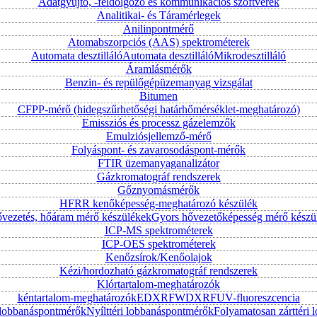
Adatgyűjtő, -feldolgozó és kommunikációs szoftverek
Analitikai- és Táramérlegek
Anilinpontmérő
Atomabszorpciós (AAS) spektrométerek
Automata desztilláló
Automata desztilláló
Mikrodesztilláló
Áramlásmérők
Benzin- és repülőgépüzemanyag vizsgálat
Bitumen
CFPP-mérő (hidegszűrhetőségi határhőmérséklet-meghatározó)
Emissziós és processz gázelemzők
Emulziósjellemző-mérő
Folyáspont- és zavarosodáspont-mérők
FTIR üzemanyaganalizátor
Gázkromatográf rendszerek
Gőznyomásmérők
HFRR kenőképesség-meghatározó készülék
vezetés, hőáram mérő készülékek
Gyors hővezetőképesség mérő készü
ICP-MS spektrométerek
ICP-OES spektrométerek
Kenőzsírok/Kenőolajok
Kézi/hordozható gázkromatográf rendszerek
Klórtartalom-meghatározók
kéntartalom-meghatározók
EDXRF
WDXRF
UV-fluoreszcencia
i lobbanáspontmérők
Nyílttéri lobbanáspontmérők
Folyamatosan zárttér