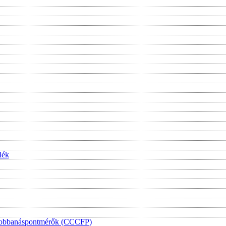
lék
i lobbanáspontmérők (CCCFP)