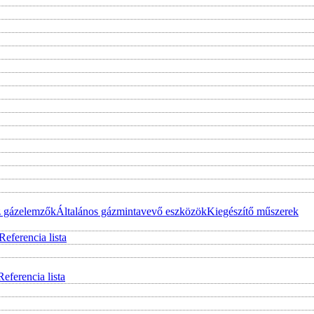
z gázelemzők
Általános gázmintavevő eszközök
Kiegészítő műszerek
Referencia lista
Referencia lista