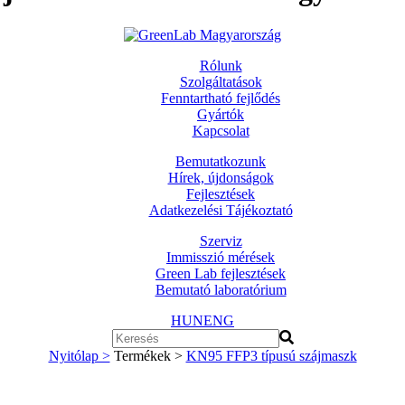
Rólunk
Szolgáltatások
Fenntartható fejlődés
Gyártók
Kapcsolat
Bemutatkozunk
Hírek, újdonságok
Fejlesztések
Adatkezelési Tájékoztató
Szerviz
Immisszió mérések
Green Lab fejlesztések
Bemutató laboratórium
HUN
ENG
Nyitólap >
Termékek >
KN95 FFP3 típusú szájmaszk