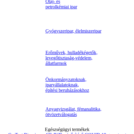
Olaj- és
petrolkémiai ipar
Gyógyszeripar, élelmiszeripar
Erőművek, hulladékégetők,
levegőtisztaság-védelem,
állatfarmok
Önkormányzatoknak,
iparvállalatoknak,
építési beruházásokhoz
Anyagvizsgálat, fémanalitika,
ötvözetválogatás
Egészségügyi termékek