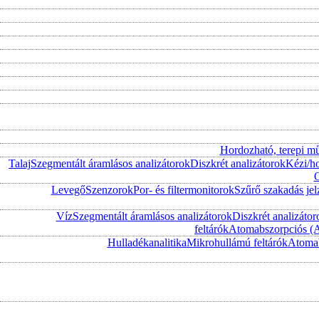
Hordozható, terepi m
Talaj
Szegmentált áramlásos analizátorok
Diszkrét analizátorok
Kézi/h
O
Levegő
Szenzorok
Por- és filtermonitorok
Szűrő szakadás jel
Víz
Szegmentált áramlásos analizátorok
Diszkrét analizátor
feltárók
Atomabszorpciós (
Hulladékanalitika
Mikrohullámú feltárók
Atomab