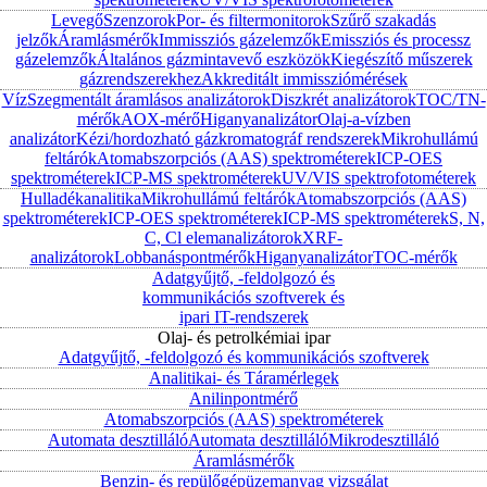
Levegő
Szenzorok
Por- és filtermonitorok
Szűrő szakadás
jelzők
Áramlásmérők
Immissziós gázelemzők
Emissziós és processz
gázelemzők
Általános gázmintavevő eszközök
Kiegészítő műszerek
gázrendszerekhez
Akkreditált immissziómérések
Víz
Szegmentált áramlásos analizátorok
Diszkrét analizátorok
TOC/TN-
mérők
AOX-mérő
Higanyanalizátor
Olaj-a-vízben
analizátor
Kézi/hordozható gázkromatográf rendszerek
Mikrohullámú
feltárók
Atomabszorpciós (AAS) spektrométerek
ICP-OES
spektrométerek
ICP-MS spektrométerek
UV/VIS spektrofotométerek
Hulladékanalitika
Mikrohullámú feltárók
Atomabszorpciós (AAS)
spektrométerek
ICP-OES spektrométerek
ICP-MS spektrométerek
S, N,
C, Cl elemanalizátorok
XRF-
analizátorok
Lobbanáspontmérők
Higanyanalizátor
TOC-mérők
Adatgyűjtő, -feldolgozó és
kommunikációs szoftverek és
ipari IT-rendszerek
Olaj- és petrolkémiai ipar
Adatgyűjtő, -feldolgozó és kommunikációs szoftverek
Analitikai- és Táramérlegek
Anilinpontmérő
Atomabszorpciós (AAS) spektrométerek
Automata desztilláló
Automata desztilláló
Mikrodesztilláló
Áramlásmérők
Benzin- és repülőgépüzemanyag vizsgálat