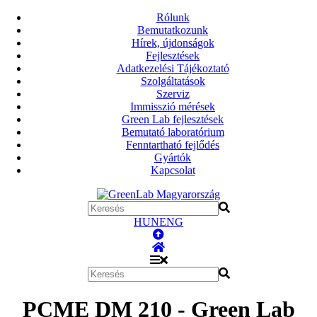
Rólunk
Bemutatkozunk
Hírek, újdonságok
Fejlesztések
Adatkezelési Tájékoztató
Szolgáltatások
Szerviz
Immisszió mérések
Green Lab fejlesztések
Bemutató laboratórium
Fenntartható fejlődés
Gyártók
Kapcsolat
HUN
ENG
PCME DM 210 - Green Lab