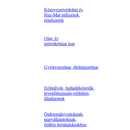
Környezetvédelmi és
Haz-Mat műszerek,
rendszerek
Olaj- és
petrolkémiai ipar
Gyógyszeripar, élelmiszeripar
Erőművek, hulladékégetők,
levegőtisztaság-védelem,
állatfarmok
Önkormányzatoknak,
iparvállalatoknak,
építési beruházásokhoz