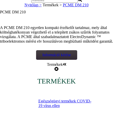
Nyitólap >
Termékek >
PCME DM 210
PCME DM 210
A PCME DM 210 egyetlen kompakt érzékelőt tartalmaz, mely által
költséghatékonyan végezhető el a telepített zsákos szűrök folyamatos
vizsgálata. A PCME által szabadalmaztatott ElectroDynamic ™
triboelektromos mérési elv hosszútávon megbízható működést garantál.
Információ kérése
Termékek
TERMÉKEK
Egészségügyi termékek COVID-
19 vírus ellen