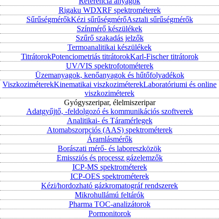
Referencia anyagok
Rigaku WDXRF spektrométerek
Sűrűségmérők
Kézi sűrűségmérő
Asztali sűrűségmérők
Színmérő készülékek
Szűrő szakadás jelzők
Termoanalitikai készülékek
Titrátorok
Potenciometriás titrátorok
Karl-Fischer titrátorok
UV/VIS spektrofotométerek
Üzemanyagok, kenőanyagok és hűtőfolyadékok
Viszkoziméterek
Kinematikai viszkoziméterek
Laboratóriumi és online
viszkoziméterek
Gyógyszeripar, élelmiszeripar
Adatgyűjtő, -feldolgozó és kommunikációs szoftverek
Analitikai- és Táramérlegek
Atomabszorpciós (AAS) spektrométerek
Áramlásmérők
Borászati mérő- és laboreszközök
Emissziós és processz gázelemzők
ICP-MS spektrométerek
ICP-OES spektrométerek
Kézi/hordozható gázkromatográf rendszerek
Mikrohullámú feltárók
Pharma TOC-analizátorok
Pormonitorok