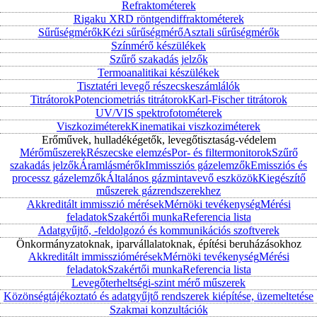
Refraktométerek
Rigaku XRD röntgendiffraktométerek
Sűrűségmérők
Kézi sűrűségmérő
Asztali sűrűségmérők
Színmérő készülékek
Szűrő szakadás jelzők
Termoanalitikai készülékek
Tisztatéri levegő részecskeszámlálók
Titrátorok
Potenciometriás titrátorok
Karl-Fischer titrátorok
UV/VIS spektrofotométerek
Viszkoziméterek
Kinematikai viszkoziméterek
Erőművek, hulladékégetők, levegőtisztaság-védelem
Mérőműszerek
Részecske elemzés
Por- és filtermonitorok
Szűrő
szakadás jelzők
Áramlásmérők
Immissziós gázelemzők
Emissziós és
processz gázelemzők
Általános gázmintavevő eszközök
Kiegészítő
műszerek gázrendszerekhez
Akkreditált immisszió mérések
Mérnöki tevékenység
Mérési
feladatok
Szakértői munka
Referencia lista
Adatgyűjtő, -feldolgozó és kommunikációs szoftverek
Önkormányzatoknak, iparvállalatoknak, építési beruházásokhoz
Akkreditált immissziómérések
Mérnöki tevékenység
Mérési
feladatok
Szakértői munka
Referencia lista
Levegőterheltségi-szint mérő műszerek
Közönségtájékoztató és adatgyűjtő rendszerek kiépítése, üzemeltetése
Szakmai konzultációk