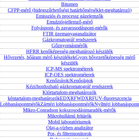
Bitumen
CFPP-mérő (hidegszűrhetőségi határhőmérséklet-meghatározó)
Emissziós és processz gázelemzők
Emulziósjellemző-mérő
Folyáspont- és zavarosodáspont-mérők
FTIR üzemanyaganalizátor
Gázkromatográf rendszerek
Gőznyomásmérők
HFRR kenőképesség-meghatározó készülék
Hővezetés, hőáram mérő készülékek
Gyors hővezetőképesség mérő
készülék
ICP-MS spektrométerek
ICP-OES spektrométerek
Kenőzsírok/Kenőolajok
Kézi/hordozható gázkromatográf rendszerek
Klórtartalom-meghatározók
kéntartalom-meghatározók
EDXRF
WDXRF
UV-fluoreszcencia
Lobbanáspontmérők
Zárttéri lobbanáspontmérők
Nyílttéri lobbanáspon
Mikro-Conradson kokszosodásimaradék-mérők
Mikrohullámú feltárók
Mobil laboratóriumok
Olaj-a-vízben analizátor
Por- és filtermonitorok