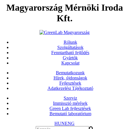
Magyarország Mérnöki Iroda
Kft.
Rólunk
Szolgáltatások
Fenntartható fejlődés
Gyártók
Kapcsolat
Bemutatkozunk
Hírek, újdonságok
Fejlesztések
Adatkezelési Tájékoztató
Szerviz
Immisszió mérések
Green Lab fejlesztések
Bemutató laboratórium
HUN
ENG