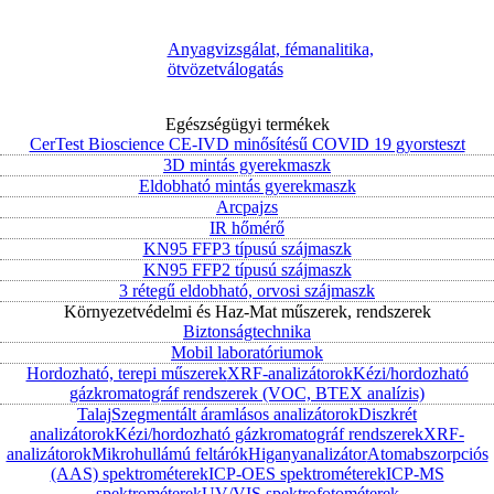
Anyagvizsgálat, fémanalitika,
ötvözetválogatás
Egészségügyi termékek
CerTest Bioscience CE-IVD minősítésű COVID 19 gyorsteszt
3D mintás gyerekmaszk
Eldobható mintás gyerekmaszk
Arcpajzs
IR hőmérő
KN95 FFP3 típusú szájmaszk
KN95 FFP2 típusú szájmaszk
3 rétegű eldobható, orvosi szájmaszk
Környezetvédelmi és Haz-Mat műszerek, rendszerek
Biztonságtechnika
Mobil laboratóriumok
Hordozható, terepi műszerek
XRF-analizátorok
Kézi/hordozható
gázkromatográf rendszerek (VOC, BTEX analízis)
Talaj
Szegmentált áramlásos analizátorok
Diszkrét
analizátorok
Kézi/hordozható gázkromatográf rendszerek
XRF-
analizátorok
Mikrohullámú feltárók
Higanyanalizátor
Atomabszorpciós
(AAS) spektrométerek
ICP-OES spektrométerek
ICP-MS
spektrométerek
UV/VIS spektrofotométerek