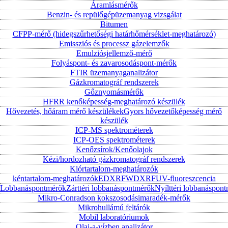
Áramlásmérők
Benzin- és repülőgépüzemanyag vizsgálat
Bitumen
CFPP-mérő (hidegszűrhetőségi határhőmérséklet-meghatározó)
Emissziós és processz gázelemzők
Emulziósjellemző-mérő
Folyáspont- és zavarosodáspont-mérők
FTIR üzemanyaganalizátor
Gázkromatográf rendszerek
Gőznyomásmérők
HFRR kenőképesség-meghatározó készülék
Hővezetés, hőáram mérő készülékek
Gyors hővezetőképesség mérő
készülék
ICP-MS spektrométerek
ICP-OES spektrométerek
Kenőzsírok/Kenőolajok
Kézi/hordozható gázkromatográf rendszerek
Klórtartalom-meghatározók
kéntartalom-meghatározók
EDXRF
WDXRF
UV-fluoreszcencia
Lobbanáspontmérők
Zárttéri lobbanáspontmérők
Nyílttéri lobbanáspon
Mikro-Conradson kokszosodásimaradék-mérők
Mikrohullámú feltárók
Mobil laboratóriumok
Olaj-a-vízben analizátor