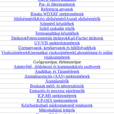
Por- és filtermonitorok
Referencia anyagok
Rigaku WDXRF spektrométerek
Sűrűségmérők
Kézi sűrűségmérő
Asztali sűrűségmérők
Színmérő készülékek
Szűrő szakadás jelzők
Termoanalitikai készülékek
Titrátorok
Potenciometriás titrátorok
Karl-Fischer titrátorok
UV/VIS spektrofotométerek
Üzemanyagok, kenőanyagok és hűtőfolyadékok
Viszkoziméterek
Kinematikai viszkoziméterek
Laboratóriumi és online
viszkoziméterek
Gyógyszeripar, élelmiszeripar
Adatgyűjtő, -feldolgozó és kommunikációs szoftverek
Analitikai- és Táramérlegek
Atomabszorpciós (AAS) spektrométerek
Áramlásmérők
Borászati mérő- és laboreszközök
Emissziós és processz gázelemzők
ICP-MS spektrométerek
ICP-OES spektrométerek
Kézi/hordozható gázkromatográf rendszerek
Mikrohullámú feltárók