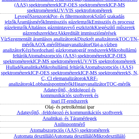
(AAS) spektrométerek
ICP-OES spektrométerek
ICP-MS
spektrométerek
UV/VIS spektrofotométerek
Levegő
Szenzorok
Por- és filtermonitorok
Szűrő szakadás
jelzők
Áramlásmérők
Immissziós gázelemzők
Emissziós és processz
gázelemzők
Általános gázmintavevő eszközök
Kiegészítő műszerek
gázrendszerekhez
Akkreditált immissziómérések
Víz
Szegmentált áramlásos analizátorok
Diszkrét analizátorok
TOC/TN-
mérők
AOX-mérő
Higanyanalizátor
Olaj-a-vízben
analizátor
Kézi/hordozható gázkromatográf rendszerek
Mikrohullámú
feltárók
Atomabszorpciós (AAS) spektrométerek
ICP-OES
spektrométerek
ICP-MS spektrométerek
UV/VIS spektrofotométerek
Hulladékanalitika
Mikrohullámú feltárók
Atomabszorpciós (AAS)
spektrométerek
ICP-OES spektrométerek
ICP-MS spektrométerek
S, N,
C, Cl elemanalizátorok
XRF-
analizátorok
Lobbanáspontmérők
Higanyanalizátor
TOC-mérők
Adatgyűjtő, -feldolgozó és
kommunikációs szoftverek és
ipari IT-rendszerek
Olaj- és petrolkémiai ipar
Adatgyűjtő, -feldolgozó és kommunikációs szoftverek
Analitikai- és Táramérlegek
Anilinpontmérő
Atomabszorpciós (AAS) spektrométerek
Automata desztilláló
Automata desztilláló
Mikrodesztilláló