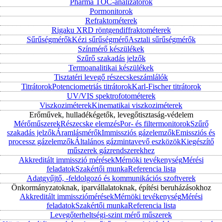
Pharma TOC-analizátorok
Pormonitorok
Refraktométerek
Rigaku XRD röntgendiffraktométerek
Sűrűségmérők
Kézi sűrűségmérő
Asztali sűrűségmérők
Színmérő készülékek
Szűrő szakadás jelzők
Termoanalitikai készülékek
Tisztatéri levegő részecskeszámlálók
Titrátorok
Potenciometriás titrátorok
Karl-Fischer titrátorok
UV/VIS spektrofotométerek
Viszkoziméterek
Kinematikai viszkoziméterek
Erőművek, hulladékégetők, levegőtisztaság-védelem
Mérőműszerek
Részecske elemzés
Por- és filtermonitorok
Szűrő
szakadás jelzők
Áramlásmérők
Immissziós gázelemzők
Emissziós és
processz gázelemzők
Általános gázmintavevő eszközök
Kiegészítő
műszerek gázrendszerekhez
Akkreditált immisszió mérések
Mérnöki tevékenység
Mérési
feladatok
Szakértői munka
Referencia lista
Adatgyűjtő, -feldolgozó és kommunikációs szoftverek
Önkormányzatoknak, iparvállalatoknak, építési beruházásokhoz
Akkreditált immissziómérések
Mérnöki tevékenység
Mérési
feladatok
Szakértői munka
Referencia lista
Levegőterheltségi-szint mérő műszerek