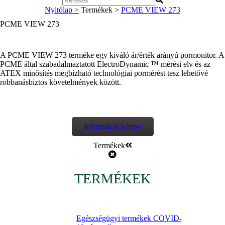
Nyitólap >
Termékek >
PCME VIEW 273
PCME VIEW 273
A PCME VIEW 273 terméke egy kiváló ár/érték arányú pormonitor. A
PCME által szabadalmaztatott ElectroDynamic ™ mérési elv és az
ATEX minősítés megbízható technológiai pormérést tesz lehetővé
robbanásbiztos követelmények között.
Információ kérése
Termékek
TERMÉKEK
Egészségügyi termékek COVID-