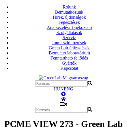
Rólunk
Bemutatkozunk
Hírek, újdonságok
Fejlesztések
Adatkezelési Tájékoztató
Szolgáltatások
Szerviz
Immisszió mérések
Green Lab fejlesztések
Bemutató laboratórium
Fenntartható fejlődés
Gyártók
Kapcsolat
HUN
ENG
PCME VIEW 273 - Green Lab