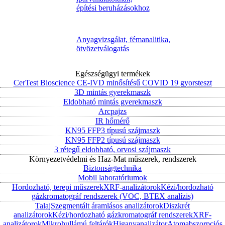
építési beruházásokhoz
Anyagvizsgálat, fémanalitika,
ötvözetválogatás
Egészségügyi termékek
CerTest Bioscience CE-IVD minősítésű COVID 19 gyorsteszt
3D mintás gyerekmaszk
Eldobható mintás gyerekmaszk
Arcpajzs
IR hőmérő
KN95 FFP3 típusú szájmaszk
KN95 FFP2 típusú szájmaszk
3 rétegű eldobható, orvosi szájmaszk
Környezetvédelmi és Haz-Mat műszerek, rendszerek
Biztonságtechnika
Mobil laboratóriumok
Hordozható, terepi műszerek
XRF-analizátorok
Kézi/hordozható
gázkromatográf rendszerek (VOC, BTEX analízis)
Talaj
Szegmentált áramlásos analizátorok
Diszkrét
analizátorok
Kézi/hordozható gázkromatográf rendszerek
XRF-
analizátorok
Mikrohullámú feltárók
Higanyanalizátor
Atomabszorpciós