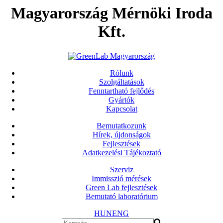
Magyarország Mérnöki Iroda
Kft.
Rólunk
Szolgáltatások
Fenntartható fejlődés
Gyártók
Kapcsolat
Bemutatkozunk
Hírek, újdonságok
Fejlesztések
Adatkezelési Tájékoztató
Szerviz
Immisszió mérések
Green Lab fejlesztések
Bemutató laboratórium
HUN
ENG