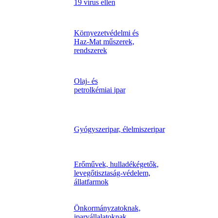
19 vírus ellen
Környezetvédelmi és
Haz-Mat műszerek,
rendszerek
Olaj- és
petrolkémiai ipar
Gyógyszeripar, élelmiszeripar
Erőművek, hulladékégetők,
levegőtisztaság-védelem,
állatfarmok
Önkormányzatoknak,
iparvállalatoknak,