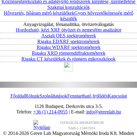
Közönségtájékoztató és adatgyűjtő rendszerek kiépítése, üzemeltetése
Szakmai konzultációk
Hővezetés, hőáram mérő készülékek
Gyors hővezetőképesség mérő
készülék
Anyagvizsgálat, fémanalitika, ötvözetválogatás
Hordozható, kézi XRF ötvözet és nemesfém analizátor
Asztali OES spektrométerek
Rigaku EDXRF spektrométerek
Rigaku WDXRF spektrométerek
Rigaku XRD röntgendiffraktométerek
Rigaku CT készülékek és röntgen mikroszkópok
Főoldal
Rólunk
Szolgáltatások
Fenntartható fejlődés
Kapcsolat
1126 Budapest, Derkovits utca 3-5.
Telefon:
+36 (1) 214-0955
| E-mail:
info@greenlab.hu
VIZSGÁLÓLABORATÓRIUM
NAH-1-1540/2024
© 2014-2026 Green Lab Magyarország Mérnöki Iroda Kft. Minden