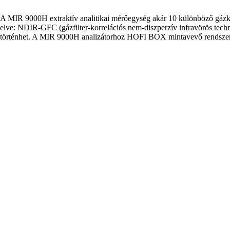
A MIR 9000H extraktív analitikai mérőegység akár 10 különböző gázko
elve: NDIR-GFC (gázfilter-korrelációs nem-diszperzív infravörös tech
történhet. A MIR 9000H analizátorhoz HOFI BOX mintavevő rendszer c