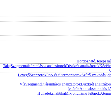
Hordozható, terepi m
Talaj
Szegmentált áramlásos analizátorok
Diszkrét analizátorok
Kézi/h
O
Levegő
Szenzorok
Por- és filtermonitorok
Szűrő szakadás jel
Víz
Szegmentált áramlásos analizátorok
Diszkrét analizátor
feltárók
Atomabszorpciós (
Hulladékanalitika
Mikrohullámú feltárók
Atomab