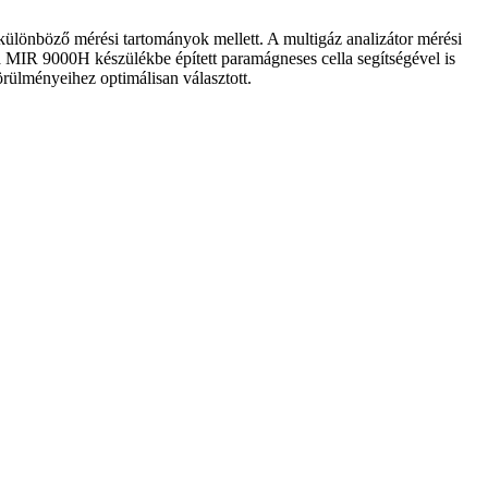
ülönböző mérési tartományok mellett. A multigáz analizátor mérési
 MIR 9000H készülékbe épített paramágneses cella segítségével is
ülményeihez optimálisan választott.