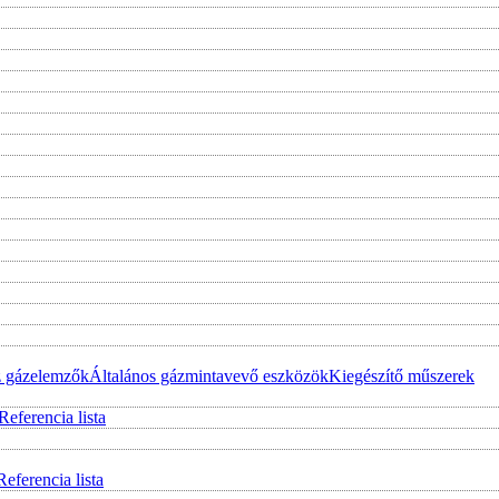
z gázelemzők
Általános gázmintavevő eszközök
Kiegészítő műszerek
Referencia lista
Referencia lista