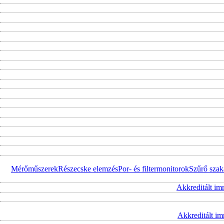
Mérőműszerek
Részecske elemzés
Por- és filtermonitorok
Szűrő szak
Akkreditált im
Akkreditált i