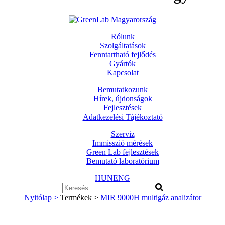
Rólunk
Szolgáltatások
Fenntartható fejlődés
Gyártók
Kapcsolat
Bemutatkozunk
Hírek, újdonságok
Fejlesztések
Adatkezelési Tájékoztató
Szerviz
Immisszió mérések
Green Lab fejlesztések
Bemutató laboratórium
HUN
ENG
Nyitólap >
Termékek >
MIR 9000H multigáz analizátor