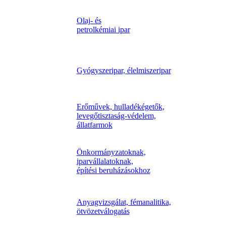
Olaj- és
petrolkémiai ipar
Gyógyszeripar, élelmiszeripar
Erőművek, hulladékégetők,
levegőtisztaság-védelem,
állatfarmok
Önkormányzatoknak,
iparvállalatoknak,
építési beruházásokhoz
Anyagvizsgálat, fémanalitika,
ötvözetválogatás