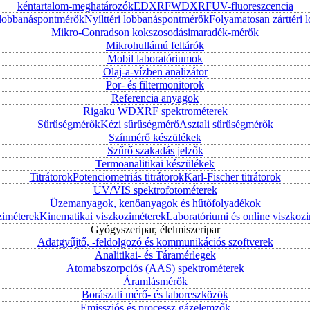
kéntartalom-meghatározók
EDXRF
WDXRF
UV-fluoreszcencia
i lobbanáspontmérők
Nyílttéri lobbanáspontmérők
Folyamatosan zárttér
Mikro-Conradson kokszosodásimaradék-mérők
Mikrohullámú feltárók
Mobil laboratóriumok
Olaj-a-vízben analizátor
Por- és filtermonitorok
Referencia anyagok
Rigaku WDXRF spektrométerek
Sűrűségmérők
Kézi sűrűségmérő
Asztali sűrűségmérők
Színmérő készülékek
Szűrő szakadás jelzők
Termoanalitikai készülékek
Titrátorok
Potenciometriás titrátorok
Karl-Fischer titrátorok
UV/VIS spektrofotométerek
Üzemanyagok, kenőanyagok és hűtőfolyadékok
ziméterek
Kinematikai viszkoziméterek
Laboratóriumi és online viszkoz
Gyógyszeripar, élelmiszeripar
Adatgyűjtő, -feldolgozó és kommunikációs szoftverek
Analitikai- és Táramérlegek
Atomabszorpciós (AAS) spektrométerek
Áramlásmérők
Borászati mérő- és laboreszközök
Emissziós és processz gázelemzők