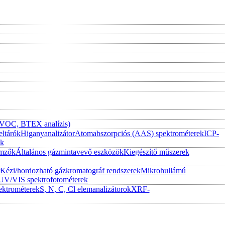
 (VOC, BTEX analízis)
eltárók
Higanyanalizátor
Atomabszorpciós (AAS) spektrométerek
ICP-
ek
emzők
Általános gázmintavevő eszközök
Kiegészítő műszerek
Kézi/hordozható gázkromatográf rendszerek
Mikrohullámú
UV/VIS spektrofotométerek
ktrométerek
S, N, C, Cl elemanalizátorok
XRF-