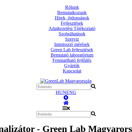
Rólunk
Bemutatkozunk
Hírek, újdonságok
Fejlesztések
Adatkezelési Tájékoztató
Szolgáltatások
Szerviz
Immisszió mérések
Green Lab fejlesztések
Bemutató laboratórium
Fenntartható fejlődés
Gyártók
Kapcsolat
HUN
ENG
alizátor - Green Lab Magyarors