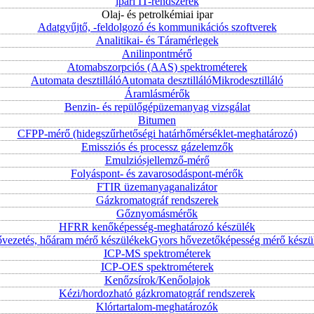
ipari IT-rendszerek
Olaj- és petrolkémiai ipar
Adatgyűjtő, -feldolgozó és kommunikációs szoftverek
Analitikai- és Táramérlegek
Anilinpontmérő
Atomabszorpciós (AAS) spektrométerek
Automata desztilláló
Automata desztilláló
Mikrodesztilláló
Áramlásmérők
Benzin- és repülőgépüzemanyag vizsgálat
Bitumen
CFPP-mérő (hidegszűrhetőségi határhőmérséklet-meghatározó)
Emissziós és processz gázelemzők
Emulziósjellemző-mérő
Folyáspont- és zavarosodáspont-mérők
FTIR üzemanyaganalizátor
Gázkromatográf rendszerek
Gőznyomásmérők
HFRR kenőképesség-meghatározó készülék
vezetés, hőáram mérő készülékek
Gyors hővezetőképesség mérő készü
ICP-MS spektrométerek
ICP-OES spektrométerek
Kenőzsírok/Kenőolajok
Kézi/hordozható gázkromatográf rendszerek
Klórtartalom-meghatározók