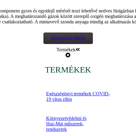
mponens gyors és egyidejű mérését teszi lehetővé nedves füstgázban k
nika). A meghatározandó gázok között szereplő oxigén meghatározása a
satlakoztatható. A mintavevő szonda anyaga mindig az alkalmazás kör
Információ kérése
Termékek
TERMÉKEK
Egészségügyi termékek COVID-
19 vírus ellen
Környezetvédelmi és
Haz-Mat műszerek,
rendszerek