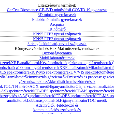
Egészségügyi termékek
CerTest Bioscience CE-IVD minősítésű COVID 19 gyorsteszt
3D mintás gyerekmaszk
Eldobható mintás gyerekmaszk
Arcpajzs
IR hőmérő
KN95 FFP3 típusú szájmaszk
KN95 FFP2 típusú szájmaszk
3 rétegű eldobható, orvosi szájmaszk
Környezetvédelmi és Haz-Mat műszerek, rendszerek
Biztonságtechnika
Mobil laboratóriumok
űszerek
XRF-analizátorok
Kézi/hordozható gázkromatográf rendszerek
ordozható gázkromatográf rendszerek
XRF-analizátorok
Mikrohullámú f
ES spektrométerek
ICP-MS spektrométerek
UV/VIS spektrofotométer
zők
Áramlásmérők
Immissziós gázelemzők
Emissziós és processz gázel
gázrendszerekhez
Akkreditált immissziómérések
ok
TOC/TN-mérők
AOX-mérő
Higanyanalizátor
Olaj-a-vízben analizátor
AAS) spektrométerek
ICP-OES spektrométerek
ICP-MS spektrométerek
szorpciós (AAS) spektrométerek
ICP-OES spektrométerek
ICP-MS spe
analizátorok
Lobbanáspontmérők
Higanyanalizátor
TOC-mérők
Adatgyűjtő, -feldolgozó és
kommunikációs szoftverek és