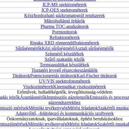
ICP-MS spektrométerek
ICP-OES spektrométerek
Kézi/hordozható gázkromatográf rendszerek
Mikrohullámú feltárók
Pharma TOC-analizátorok
Pormonitorok
Refraktométerek
Rigaku XRD röntgendiffraktométerek
Sűrűségmérők
Kézi sűrűségmérő
Asztali sűrűségmérők
Színmérő készülékek
Szűrő szakadás jelzők
Termoanalitikai készülékek
Tisztatéri levegő részecskeszámlálók
Titrátorok
Potenciometriás titrátorok
Karl-Fischer titrátorok
UV/VIS spektrofotométerek
Viszkoziméterek
Kinematikai viszkoziméterek
Erőművek, hulladékégetők, levegőtisztaság-védelem
adás jelzők
Áramlásmérők
Immissziós gázelemzők
Emissziós és process
gázrendszerekhez
misszió mérések
Mérnöki tevékenység
Mérési feladatok
Szakértői munka
Adatgyűjtő, -feldolgozó és kommunikációs szoftverek
Önkormányzatoknak, iparvállalatoknak, építési beruházásokhoz
mmissziómérések
Mérnöki tevékenység
Mérési feladatok
Szakértői munka