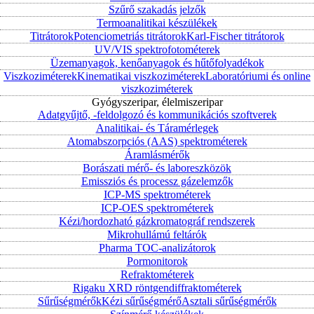
Szűrő szakadás jelzők
Termoanalitikai készülékek
Titrátorok
Potenciometriás titrátorok
Karl-Fischer titrátorok
UV/VIS spektrofotométerek
Üzemanyagok, kenőanyagok és hűtőfolyadékok
Viszkoziméterek
Kinematikai viszkoziméterek
Laboratóriumi és online
viszkoziméterek
Gyógyszeripar, élelmiszeripar
Adatgyűjtő, -feldolgozó és kommunikációs szoftverek
Analitikai- és Táramérlegek
Atomabszorpciós (AAS) spektrométerek
Áramlásmérők
Borászati mérő- és laboreszközök
Emissziós és processz gázelemzők
ICP-MS spektrométerek
ICP-OES spektrométerek
Kézi/hordozható gázkromatográf rendszerek
Mikrohullámú feltárók
Pharma TOC-analizátorok
Pormonitorok
Refraktométerek
Rigaku XRD röntgendiffraktométerek
Sűrűségmérők
Kézi sűrűségmérő
Asztali sűrűségmérők