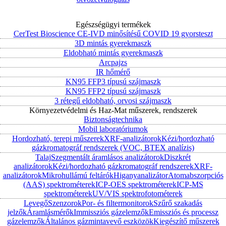
Egészségügyi termékek
CerTest Bioscience CE-IVD minősítésű COVID 19 gyorsteszt
3D mintás gyerekmaszk
Eldobható mintás gyerekmaszk
Arcpajzs
IR hőmérő
KN95 FFP3 típusú szájmaszk
KN95 FFP2 típusú szájmaszk
3 rétegű eldobható, orvosi szájmaszk
Környezetvédelmi és Haz-Mat műszerek, rendszerek
Biztonságtechnika
Mobil laboratóriumok
Hordozható, terepi műszerek
XRF-analizátorok
Kézi/hordozható
gázkromatográf rendszerek (VOC, BTEX analízis)
Talaj
Szegmentált áramlásos analizátorok
Diszkrét
analizátorok
Kézi/hordozható gázkromatográf rendszerek
XRF-
analizátorok
Mikrohullámú feltárók
Higanyanalizátor
Atomabszorpciós
(AAS) spektrométerek
ICP-OES spektrométerek
ICP-MS
spektrométerek
UV/VIS spektrofotométerek
Levegő
Szenzorok
Por- és filtermonitorok
Szűrő szakadás
jelzők
Áramlásmérők
Immissziós gázelemzők
Emissziós és processz
gázelemzők
Általános gázmintavevő eszközök
Kiegészítő műszerek