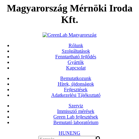
Magyarország Mérnöki Iroda
Kft.
Rólunk
Szolgáltatások
Fenntartható fejlődés
Gyártók
Kapcsolat
Bemutatkozunk
Hírek, újdonságok
Fejlesztések
Adatkezelési Tájékoztató
Szerviz
Immisszió mérések
Green Lab fejlesztések
Bemutató laboratórium
HUN
ENG