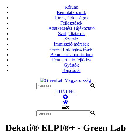
Rólunk
Bemutatkozunk
Hírek, újdonságok
Fejlesztések
Adatkezelési Tájékoztató
Szolgáltatások
Szerviz
Immisszió mérések
Green Lab fejlesztések
Bemutató laboratórium
Fenntartható fejlődés
Gyártók
Kapcsolat
HUN
ENG
Dekati® ELPI®+ - Green Lab