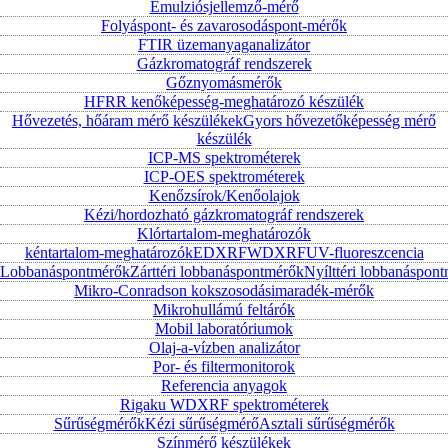
Emulziósjellemző-mérő
Folyáspont- és zavarosodáspont-mérők
FTIR üzemanyaganalizátor
Gázkromatográf rendszerek
Gőznyomásmérők
HFRR kenőképesség-meghatározó készülék
Hővezetés, hőáram mérő készülékek
Gyors hővezetőképesség mérő
készülék
ICP-MS spektrométerek
ICP-OES spektrométerek
Kenőzsírok/Kenőolajok
Kézi/hordozható gázkromatográf rendszerek
Klórtartalom-meghatározók
kéntartalom-meghatározók
EDXRF
WDXRF
UV-fluoreszcencia
Lobbanáspontmérők
Zárttéri lobbanáspontmérők
Nyílttéri lobbanáspon
Mikro-Conradson kokszosodásimaradék-mérők
Mikrohullámú feltárók
Mobil laboratóriumok
Olaj-a-vízben analizátor
Por- és filtermonitorok
Referencia anyagok
Rigaku WDXRF spektrométerek
Sűrűségmérők
Kézi sűrűségmérő
Asztali sűrűségmérők
Színmérő készülékek