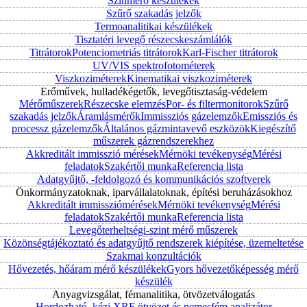
Színmérő készülékek
Szűrő szakadás jelzők
Termoanalitikai készülékek
Tisztatéri levegő részecskeszámlálók
Titrátorok
Potenciometriás titrátorok
Karl-Fischer titrátorok
UV/VIS spektrofotométerek
Viszkoziméterek
Kinematikai viszkoziméterek
Erőművek, hulladékégetők, levegőtisztaság-védelem
Mérőműszerek
Részecske elemzés
Por- és filtermonitorok
Szűrő
szakadás jelzők
Áramlásmérők
Immissziós gázelemzők
Emissziós és
processz gázelemzők
Általános gázmintavevő eszközök
Kiegészítő
műszerek gázrendszerekhez
Akkreditált immisszió mérések
Mérnöki tevékenység
Mérési
feladatok
Szakértői munka
Referencia lista
Adatgyűjtő, -feldolgozó és kommunikációs szoftverek
Önkormányzatoknak, iparvállalatoknak, építési beruházásokhoz
Akkreditált immissziómérések
Mérnöki tevékenység
Mérési
feladatok
Szakértői munka
Referencia lista
Levegőterheltségi-szint mérő műszerek
Közönségtájékoztató és adatgyűjtő rendszerek kiépítése, üzemeltetése
Szakmai konzultációk
Hővezetés, hőáram mérő készülékek
Gyors hővezetőképesség mérő
készülék
Anyagvizsgálat, fémanalitika, ötvözetválogatás
Hordozható, kézi XRF ötvözet és nemesfém analizátor