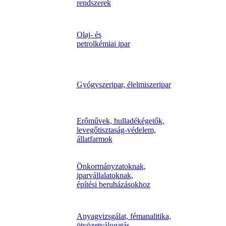
rendszerek
Olaj- és
petrolkémiai ipar
Gyógyszeripar, élelmiszeripar
Erőművek, hulladékégetők,
levegőtisztaság-védelem,
állatfarmok
Önkormányzatoknak,
iparvállalatoknak,
építési beruházásokhoz
Anyagvizsgálat, fémanalitika,
ötvözetválogatás