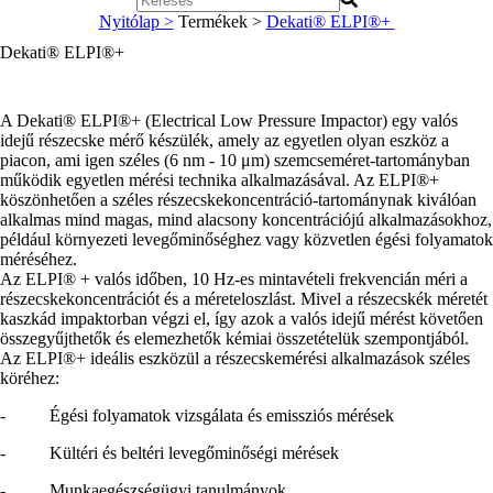
Nyitólap >
Termékek >
Dekati® ELPI®+
Dekati® ELPI®+
A Dekati® ELPI®+ (Electrical Low Pressure Impactor) egy valós
idejű részecske mérő készülék, amely az egyetlen olyan eszköz a
piacon, ami igen széles (6 nm - 10 μm) szemcseméret-tartományban
működik egyetlen mérési technika alkalmazásával. Az ELPI®+
köszönhetően a széles részecskekoncentráció-tartománynak kiválóan
alkalmas mind magas, mind alacsony koncentrációjú alkalmazásokhoz,
például környezeti levegőminőséghez vagy közvetlen égési folyamatok
méréséhez.
Az ELPI® + valós időben, 10 Hz-es mintavételi frekvencián méri a
részecskekoncentrációt és a méreteloszlást. Mivel a részecskék méretét
kaszkád impaktorban végzi el, így azok a valós idejű mérést követően
összegyűjthetők és elemezhetők kémiai összetételük szempontjából.
Az ELPI®+ ideális eszközül a részecskemérési alkalmazások széles
köréhez:
- Égési folyamatok vizsgálata és emissziós mérések
- Kültéri és beltéri levegőminőségi mérések
- Munkaegészségügyi tanulmányok