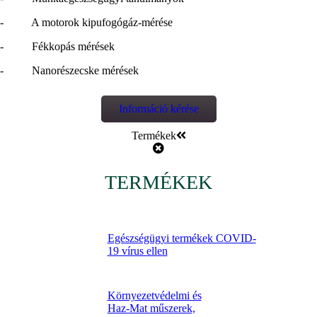
- A motorok kipufogógáz-mérése
- Fékkopás mérések
- Nanorészecske mérések
Információ kérése
Termékek
TERMÉKEK
Egészségügyi termékek COVID-
19 vírus ellen
Környezetvédelmi és
Haz-Mat műszerek,