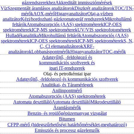
gázrendszerekhez
Akkreditált immissziómérések
Víz
Szegmentált áramlásos analizátorok
Diszkrét analizátorok
TOC/TN-
mérők
AOX-mérő
Higanyanalizátor
Olaj-a-vízben
analizátor
Kézi/hordozható gázkromatográf rendszerek
Mikrohullámú
feltárók
Atomabszorpciós (AAS) spektrométerek
ICP-OES
spektrométerek
ICP-MS spektrométerek
UV/VIS spektrofotométerek
Hulladékanalitika
Mikrohullámú feltárók
Atomabszorpciós (AAS)
spektrométerek
ICP-OES spektrométerek
ICP-MS spektrométerek
S, N,
C, Cl elemanalizátorok
XRF-
analizátorok
Lobbanáspontmérők
Higanyanalizátor
TOC-mérők
Adatgyűjtő, -feldolgozó és
kommunikációs szoftverek és
ipari IT-rendszerek
Olaj- és petrolkémiai ipar
Adatgyűjtő, -feldolgozó és kommunikációs szoftverek
Analitikai- és Táramérlegek
Anilinpontmérő
Atomabszorpciós (AAS) spektrométerek
Automata desztilláló
Automata desztilláló
Mikrodesztilláló
Áramlásmérők
Benzin- és repülőgépüzemanyag vizsgálat
Bitumen
CFPP-mérő (hidegszűrhetőségi határhőmérséklet-meghatározó)
Emissziós és processz gázelemzők