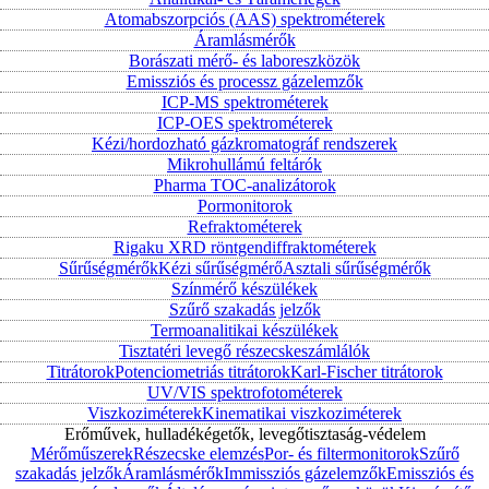
Atomabszorpciós (AAS) spektrométerek
Áramlásmérők
Borászati mérő- és laboreszközök
Emissziós és processz gázelemzők
ICP-MS spektrométerek
ICP-OES spektrométerek
Kézi/hordozható gázkromatográf rendszerek
Mikrohullámú feltárók
Pharma TOC-analizátorok
Pormonitorok
Refraktométerek
Rigaku XRD röntgendiffraktométerek
Sűrűségmérők
Kézi sűrűségmérő
Asztali sűrűségmérők
Színmérő készülékek
Szűrő szakadás jelzők
Termoanalitikai készülékek
Tisztatéri levegő részecskeszámlálók
Titrátorok
Potenciometriás titrátorok
Karl-Fischer titrátorok
UV/VIS spektrofotométerek
Viszkoziméterek
Kinematikai viszkoziméterek
Erőművek, hulladékégetők, levegőtisztaság-védelem
Mérőműszerek
Részecske elemzés
Por- és filtermonitorok
Szűrő
szakadás jelzők
Áramlásmérők
Immissziós gázelemzők
Emissziós és