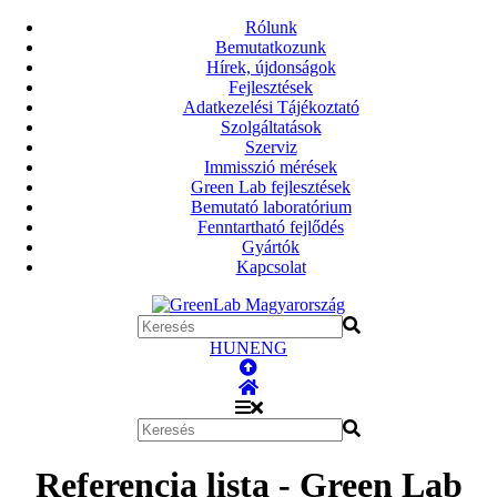
Rólunk
Bemutatkozunk
Hírek, újdonságok
Fejlesztések
Adatkezelési Tájékoztató
Szolgáltatások
Szerviz
Immisszió mérések
Green Lab fejlesztések
Bemutató laboratórium
Fenntartható fejlődés
Gyártók
Kapcsolat
HUN
ENG
Referencia lista - Green Lab