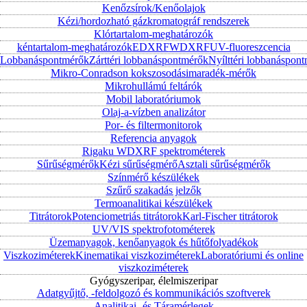
Kenőzsírok/Kenőolajok
Kézi/hordozható gázkromatográf rendszerek
Klórtartalom-meghatározók
kéntartalom-meghatározók
EDXRF
WDXRF
UV-fluoreszcencia
Lobbanáspontmérők
Zárttéri lobbanáspontmérők
Nyílttéri lobbanáspon
Mikro-Conradson kokszosodásimaradék-mérők
Mikrohullámú feltárók
Mobil laboratóriumok
Olaj-a-vízben analizátor
Por- és filtermonitorok
Referencia anyagok
Rigaku WDXRF spektrométerek
Sűrűségmérők
Kézi sűrűségmérő
Asztali sűrűségmérők
Színmérő készülékek
Szűrő szakadás jelzők
Termoanalitikai készülékek
Titrátorok
Potenciometriás titrátorok
Karl-Fischer titrátorok
UV/VIS spektrofotométerek
Üzemanyagok, kenőanyagok és hűtőfolyadékok
Viszkoziméterek
Kinematikai viszkoziméterek
Laboratóriumi és online
viszkoziméterek
Gyógyszeripar, élelmiszeripar
Adatgyűjtő, -feldolgozó és kommunikációs szoftverek
Analitikai- és Táramérlegek