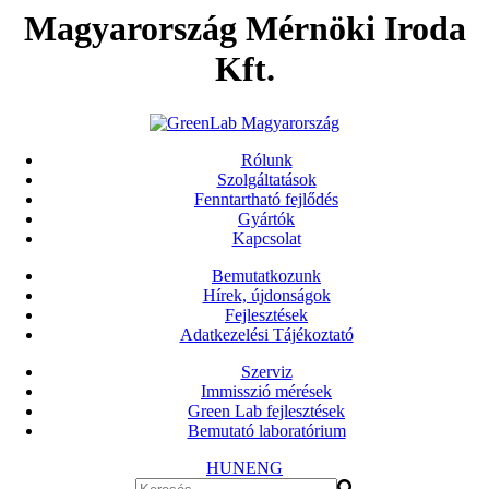
Magyarország Mérnöki Iroda
Kft.
Rólunk
Szolgáltatások
Fenntartható fejlődés
Gyártók
Kapcsolat
Bemutatkozunk
Hírek, újdonságok
Fejlesztések
Adatkezelési Tájékoztató
Szerviz
Immisszió mérések
Green Lab fejlesztések
Bemutató laboratórium
HUN
ENG