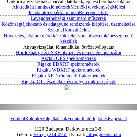
Önkormányzatoknak, iparvállalatoknak, építési beruházásokhoz
Akkreditált immissziómérések
Mérnöki tevékenység
Mérési
feladatok
Szakértői munka
Referencia lista
Levegőterheltségi-szint mérő műszerek
Közönségtájékoztató és adatgyűjtő rendszerek kiépítése, üzemeltetése
Szakmai konzultációk
Hővezetés, hőáram mérő készülékek
Gyors hővezetőképesség mérő
készülék
Anyagvizsgálat, fémanalitika, ötvözetválogatás
Hordozható, kézi XRF ötvözet és nemesfém analizátor
Asztali OES spektrométerek
Rigaku EDXRF spektrométerek
Rigaku WDXRF spektrométerek
Rigaku XRD röntgendiffraktométerek
Rigaku CT készülékek és röntgen mikroszkópok
Főoldal
Rólunk
Szolgáltatások
Fenntartható fejlődés
Kapcsolat
1126 Budapest, Derkovits utca 3-5.
Telefon:
+36 (1) 214-0955
| E-mail:
info@greenlab.hu