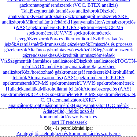
gázkromatográf rendszerek (VOC, BTEX analízis)
Talaj
Szegmentált áramlásos analizátorok
Diszkrét
analizátorok
Kézi/hordozható gázkromatográf rendszerek
XRF-
analizátorok
Mikrohullámú feltárók
Higanyanalizátor
Atomabszorpciós
(AAS) spektrométerek
ICP-OES spektrométerek
ICP-MS
spektrométerek
UV/VIS spektrofotométerek
Levegő
Szenzorok
Por- és filtermonitorok
Szűrő szakadás
jelzők
Áramlásmérők
Immissziós gázelemzők
Emissziós és processz
gázelemzők
Általános gázmintavevő eszközök
Kiegészítő műszerek
gázrendszerekhez
Akkreditált immissziómérések
Víz
Szegmentált áramlásos analizátorok
Diszkrét analizátorok
TOC/TN-
mérők
AOX-mérő
Higanyanalizátor
Olaj-a-vízben
analizátor
Kézi/hordozható gázkromatográf rendszerek
Mikrohullámú
feltárók
Atomabszorpciós (AAS) spektrométerek
ICP-OES
spektrométerek
ICP-MS spektrométerek
UV/VIS spektrofotométerek
Hulladékanalitika
Mikrohullámú feltárók
Atomabszorpciós (AAS)
spektrométerek
ICP-OES spektrométerek
ICP-MS spektrométerek
S, N,
C, Cl elemanalizátorok
XRF-
analizátorok
Lobbanáspontmérők
Higanyanalizátor
TOC-mérők
Adatgyűjtő, -feldolgozó és
kommunikációs szoftverek és
ipari IT-rendszerek
Olaj- és petrolkémiai ipar
Adatgyűjtő, -feldolgozó és kommunikációs szoftverek