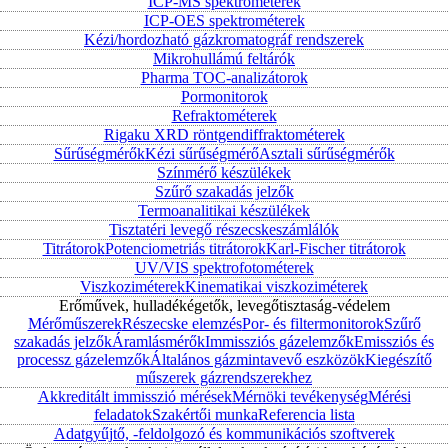
ICP-MS spektrométerek
ICP-OES spektrométerek
Kézi/hordozható gázkromatográf rendszerek
Mikrohullámú feltárók
Pharma TOC-analizátorok
Pormonitorok
Refraktométerek
Rigaku XRD röntgendiffraktométerek
Sűrűségmérők
Kézi sűrűségmérő
Asztali sűrűségmérők
Színmérő készülékek
Szűrő szakadás jelzők
Termoanalitikai készülékek
Tisztatéri levegő részecskeszámlálók
Titrátorok
Potenciometriás titrátorok
Karl-Fischer titrátorok
UV/VIS spektrofotométerek
Viszkoziméterek
Kinematikai viszkoziméterek
Erőművek, hulladékégetők, levegőtisztaság-védelem
Mérőműszerek
Részecske elemzés
Por- és filtermonitorok
Szűrő
szakadás jelzők
Áramlásmérők
Immissziós gázelemzők
Emissziós és
processz gázelemzők
Általános gázmintavevő eszközök
Kiegészítő
műszerek gázrendszerekhez
Akkreditált immisszió mérések
Mérnöki tevékenység
Mérési
feladatok
Szakértői munka
Referencia lista
Adatgyűjtő, -feldolgozó és kommunikációs szoftverek