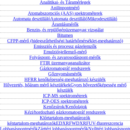
Analitikai- és Táramérlegek
Anilinpontmérő
Atomabszorpciós (AAS) spektrométerek
Automata desztilláló
Automata desztilláló
Mikrodesztilláló
Áramlásmérők
Benzin- és repülőgépüzemanyag vizsgálat
Bitumen
CFPP-mérő (hidegszűrhetőségi határhőmérséklet-meghatározó)
Emissziós és processz gázelemzők
Emulziósjellemző-mérő
Folyáspont- és zavarosodáspont-mérők
FTIR üzemanyaganalizátor
Gázkromatográf rendszerek
Gőznyomásmérők
HFRR kenőképesség-meghatározó készülék
Hővezetés, hőáram mérő készülékek
Gyors hővezetőképesség mérő
készülék
ICP-MS spektrométerek
ICP-OES spektrométerek
Kenőzsírok/Kenőolajok
Kézi/hordozható gázkromatográf rendszerek
Klórtartalom-meghatározók
kéntartalom-meghatározók
EDXRF
WDXRF
UV-fluoreszcencia
Lobbanáspontmérők
Zárttéri lobbanáspontmérők
Nyílttéri lobbanáspon