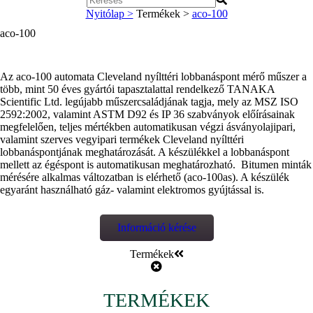
Nyitólap >
Termékek >
aco-100
aco-100
Az aco-100 automata Cleveland nyílttéri lobbanáspont mérő műszer a
több, mint 50 éves gyártói tapasztalattal rendelkező TANAKA
Scientific Ltd. legújabb műszercsaládjának tagja, mely az MSZ ISO
2592:2002, valamint ASTM D92 és IP 36 szabványok előírásainak
megfelelően, teljes mértékben automatikusan végzi ásványolajipari,
valamint szerves vegyipari termékek Cleveland nyílttéri
lobbanáspontjának meghatározását. A készülékkel a lobbanáspont
mellett az égéspont is automatikusan meghatározható. Bitumen minták
mérésére alkalmas változatban is elérhető (aco-100as). A készülék
egyaránt használható gáz- valamint elektromos gyújtással is.
Információ kérése
Termékek
TERMÉKEK