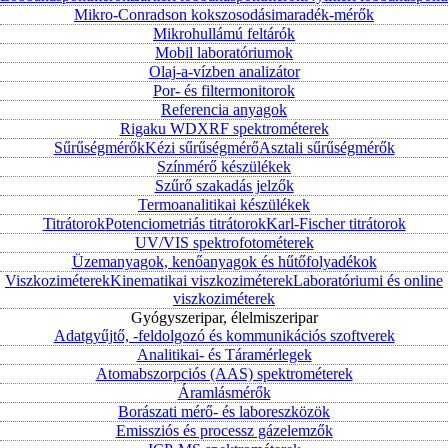
Mikro-Conradson kokszosodásimaradék-mérők
Mikrohullámú feltárók
Mobil laboratóriumok
Olaj-a-vízben analizátor
Por- és filtermonitorok
Referencia anyagok
Rigaku WDXRF spektrométerek
Sűrűségmérők
Kézi sűrűségmérő
Asztali sűrűségmérők
Színmérő készülékek
Szűrő szakadás jelzők
Termoanalitikai készülékek
Titrátorok
Potenciometriás titrátorok
Karl-Fischer titrátorok
UV/VIS spektrofotométerek
Üzemanyagok, kenőanyagok és hűtőfolyadékok
Viszkoziméterek
Kinematikai viszkoziméterek
Laboratóriumi és online
viszkoziméterek
Gyógyszeripar, élelmiszeripar
Adatgyűjtő, -feldolgozó és kommunikációs szoftverek
Analitikai- és Táramérlegek
Atomabszorpciós (AAS) spektrométerek
Áramlásmérők
Borászati mérő- és laboreszközök
Emissziós és processz gázelemzők