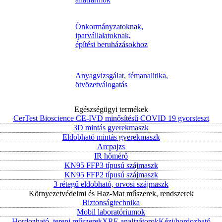
Önkormányzatoknak,
iparvállalatoknak,
építési beruházásokhoz
Anyagvizsgálat, fémanalitika,
ötvözetválogatás
Egészségügyi termékek
CerTest Bioscience CE-IVD minősítésű COVID 19 gyorsteszt
3D mintás gyerekmaszk
Eldobható mintás gyerekmaszk
Arcpajzs
IR hőmérő
KN95 FFP3 típusú szájmaszk
KN95 FFP2 típusú szájmaszk
3 rétegű eldobható, orvosi szájmaszk
Környezetvédelmi és Haz-Mat műszerek, rendszerek
Biztonságtechnika
Mobil laboratóriumok
Hordozható, terepi műszerek
XRF-analizátorok
Kézi/hordozható