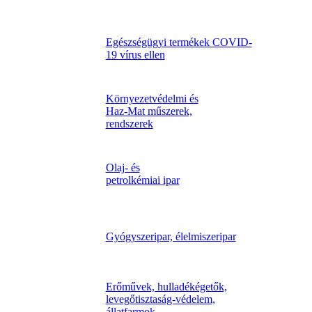
Egészségügyi termékek COVID-
19 vírus ellen
Környezetvédelmi és
Haz-Mat műszerek,
rendszerek
Olaj- és
petrolkémiai ipar
Gyógyszeripar, élelmiszeripar
Erőművek, hulladékégetők,
levegőtisztaság-védelem,
állatfarmok