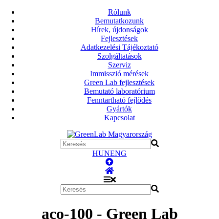
Rólunk
Bemutatkozunk
Hírek, újdonságok
Fejlesztések
Adatkezelési Tájékoztató
Szolgáltatások
Szerviz
Immisszió mérések
Green Lab fejlesztések
Bemutató laboratórium
Fenntartható fejlődés
Gyártók
Kapcsolat
HUN
ENG
aco-100 - Green Lab