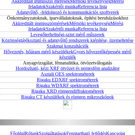
Akkreditált immisszió mérések
Mérnöki tevékenység
Mérési
feladatok
Szakértői munka
Referencia lista
Adatgyűjtő, -feldolgozó és kommunikációs szoftverek
Önkormányzatoknak, iparvállalatoknak, építési beruházásokhoz
Akkreditált immissziómérések
Mérnöki tevékenység
Mérési
feladatok
Szakértői munka
Referencia lista
Levegőterheltségi-szint mérő műszerek
Közönségtájékoztató és adatgyűjtő rendszerek kiépítése, üzemeltetése
Szakmai konzultációk
Hővezetés, hőáram mérő készülékek
Gyors hővezetőképesség mérő
készülék
Anyagvizsgálat, fémanalitika, ötvözetválogatás
Hordozható, kézi XRF ötvözet és nemesfém analizátor
Asztali OES spektrométerek
Rigaku EDXRF spektrométerek
Rigaku WDXRF spektrométerek
Rigaku XRD röntgendiffraktométerek
Rigaku CT készülékek és röntgen mikroszkópok
Főoldal
Rólunk
Szolgáltatások
Fenntartható fejlődés
Kapcsolat