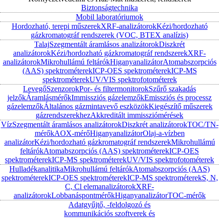
Biztonságtechnika
Mobil laboratóriumok
Hordozható, terepi műszerek
XRF-analizátorok
Kézi/hordozható
gázkromatográf rendszerek (VOC, BTEX analízis)
Talaj
Szegmentált áramlásos analizátorok
Diszkrét
analizátorok
Kézi/hordozható gázkromatográf rendszerek
XRF-
analizátorok
Mikrohullámú feltárók
Higanyanalizátor
Atomabszorpciós
(AAS) spektrométerek
ICP-OES spektrométerek
ICP-MS
spektrométerek
UV/VIS spektrofotométerek
Levegő
Szenzorok
Por- és filtermonitorok
Szűrő szakadás
jelzők
Áramlásmérők
Immissziós gázelemzők
Emissziós és processz
gázelemzők
Általános gázmintavevő eszközök
Kiegészítő műszerek
gázrendszerekhez
Akkreditált immissziómérések
Víz
Szegmentált áramlásos analizátorok
Diszkrét analizátorok
TOC/TN-
mérők
AOX-mérő
Higanyanalizátor
Olaj-a-vízben
analizátor
Kézi/hordozható gázkromatográf rendszerek
Mikrohullámú
feltárók
Atomabszorpciós (AAS) spektrométerek
ICP-OES
spektrométerek
ICP-MS spektrométerek
UV/VIS spektrofotométerek
Hulladékanalitika
Mikrohullámú feltárók
Atomabszorpciós (AAS)
spektrométerek
ICP-OES spektrométerek
ICP-MS spektrométerek
S, N,
C, Cl elemanalizátorok
XRF-
analizátorok
Lobbanáspontmérők
Higanyanalizátor
TOC-mérők
Adatgyűjtő, -feldolgozó és
kommunikációs szoftverek és