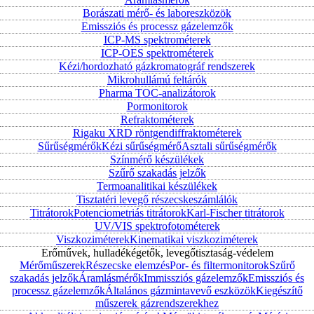
Borászati mérő- és laboreszközök
Emissziós és processz gázelemzők
ICP-MS spektrométerek
ICP-OES spektrométerek
Kézi/hordozható gázkromatográf rendszerek
Mikrohullámú feltárók
Pharma TOC-analizátorok
Pormonitorok
Refraktométerek
Rigaku XRD röntgendiffraktométerek
Sűrűségmérők
Kézi sűrűségmérő
Asztali sűrűségmérők
Színmérő készülékek
Szűrő szakadás jelzők
Termoanalitikai készülékek
Tisztatéri levegő részecskeszámlálók
Titrátorok
Potenciometriás titrátorok
Karl-Fischer titrátorok
UV/VIS spektrofotométerek
Viszkoziméterek
Kinematikai viszkoziméterek
Erőművek, hulladékégetők, levegőtisztaság-védelem
Mérőműszerek
Részecske elemzés
Por- és filtermonitorok
Szűrő
szakadás jelzők
Áramlásmérők
Immissziós gázelemzők
Emissziós és
processz gázelemzők
Általános gázmintavevő eszközök
Kiegészítő
műszerek gázrendszerekhez