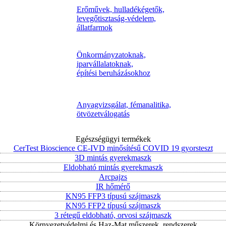
Erőművek, hulladékégetők,
levegőtisztaság-védelem,
állatfarmok
Önkormányzatoknak,
iparvállalatoknak,
építési beruházásokhoz
Anyagvizsgálat, fémanalitika,
ötvözetválogatás
Egészségügyi termékek
CerTest Bioscience CE-IVD minősítésű COVID 19 gyorsteszt
3D mintás gyerekmaszk
Eldobható mintás gyerekmaszk
Arcpajzs
IR hőmérő
KN95 FFP3 típusú szájmaszk
KN95 FFP2 típusú szájmaszk
3 rétegű eldobható, orvosi szájmaszk
Környezetvédelmi és Haz-Mat műszerek, rendszerek