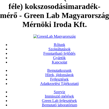
féle) kokszosodásimaradék-
mérő - Green Lab Magyarország
Mérnöki Iroda Kft.
Rólunk
Szolgáltatások
Fenntartható fejlődés
Gyártók
Kapcsolat
Bemutatkozunk
Hírek, újdonságok
Fejlesztések
Adatkezelési Tájékoztató
Szerviz
Immisszió mérések
Green Lab fejlesztések
Bemutató laboratórium