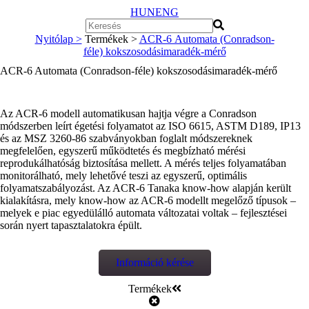
HUN
ENG
Nyitólap >
Termékek >
ACR-6 Automata (Conradson-
féle) kokszosodásimaradék-mérő
ACR-6 Automata (Conradson-féle) kokszosodásimaradék-mérő
Az ACR-6 modell automatikusan hajtja végre a Conradson
módszerben leírt égetési folyamatot az ISO 6615, ASTM D189, IP13
és az MSZ 3260-86 szabványokban foglalt módszereknek
megfelelően, egyszerű működtetés és megbízható mérési
reprodukálhatóság biztosítása mellett. A mérés teljes folyamatában
monitorálható, mely lehetővé teszi az egyszerű, optimális
folyamatszabályozást. Az ACR-6 Tanaka know-how alapján került
kialakításra, mely know-how az ACR-6 modellt megelőző típusok –
melyek e piac egyedülálló automata változatai voltak – fejlesztései
során nyert tapasztalatokra épült.
Információ kérése
Termékek