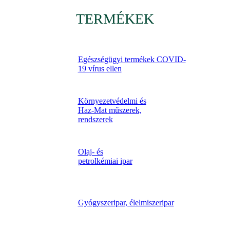
TERMÉKEK
Egészségügyi termékek COVID-
19 vírus ellen
Környezetvédelmi és
Haz-Mat műszerek,
rendszerek
Olaj- és
petrolkémiai ipar
Gyógyszeripar, élelmiszeripar