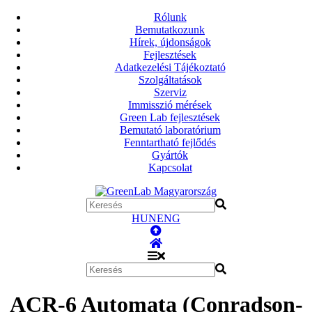
Rólunk
Bemutatkozunk
Hírek, újdonságok
Fejlesztések
Adatkezelési Tájékoztató
Szolgáltatások
Szerviz
Immisszió mérések
Green Lab fejlesztések
Bemutató laboratórium
Fenntartható fejlődés
Gyártók
Kapcsolat
HUN
ENG
ACR-6 Automata (Conradson-