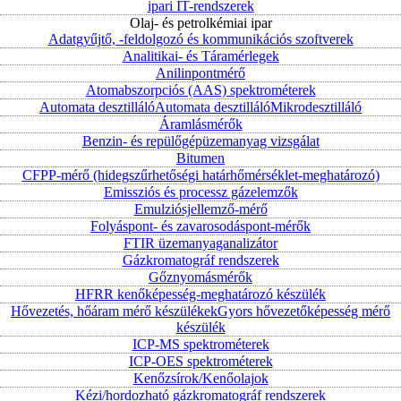
ipari IT-rendszerek
Olaj- és petrolkémiai ipar
Adatgyűjtő, -feldolgozó és kommunikációs szoftverek
Analitikai- és Táramérlegek
Anilinpontmérő
Atomabszorpciós (AAS) spektrométerek
Automata desztilláló
Automata desztilláló
Mikrodesztilláló
Áramlásmérők
Benzin- és repülőgépüzemanyag vizsgálat
Bitumen
CFPP-mérő (hidegszűrhetőségi határhőmérséklet-meghatározó)
Emissziós és processz gázelemzők
Emulziósjellemző-mérő
Folyáspont- és zavarosodáspont-mérők
FTIR üzemanyaganalizátor
Gázkromatográf rendszerek
Gőznyomásmérők
HFRR kenőképesség-meghatározó készülék
Hővezetés, hőáram mérő készülékek
Gyors hővezetőképesség mérő
készülék
ICP-MS spektrométerek
ICP-OES spektrométerek
Kenőzsírok/Kenőolajok
Kézi/hordozható gázkromatográf rendszerek