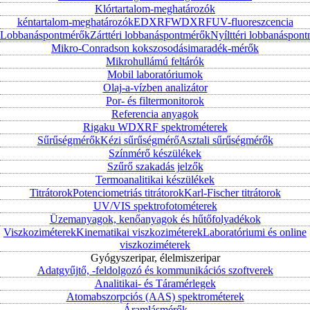
Klórtartalom-meghatározók
kéntartalom-meghatározók
EDXRF
WDXRF
UV-fluoreszcencia
Lobbanáspontmérők
Zárttéri lobbanáspontmérők
Nyílttéri lobbanáspon
Mikro-Conradson kokszosodásimaradék-mérők
Mikrohullámú feltárók
Mobil laboratóriumok
Olaj-a-vízben analizátor
Por- és filtermonitorok
Referencia anyagok
Rigaku WDXRF spektrométerek
Sűrűségmérők
Kézi sűrűségmérő
Asztali sűrűségmérők
Színmérő készülékek
Szűrő szakadás jelzők
Termoanalitikai készülékek
Titrátorok
Potenciometriás titrátorok
Karl-Fischer titrátorok
UV/VIS spektrofotométerek
Üzemanyagok, kenőanyagok és hűtőfolyadékok
Viszkoziméterek
Kinematikai viszkoziméterek
Laboratóriumi és online
viszkoziméterek
Gyógyszeripar, élelmiszeripar
Adatgyűjtő, -feldolgozó és kommunikációs szoftverek
Analitikai- és Táramérlegek
Atomabszorpciós (AAS) spektrométerek
Áramlásmérők