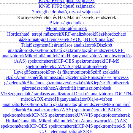
KN95 FFP3 típusú szájmaszk
KN95 FFP2 típusú szájmaszk
3 rétegű eldobható, orvosi szájmaszk
Környezetvédelmi és Haz-Mat műszerek, rendszerek
Biztonságtechnika
Mobil laboratóriumok
Hordozható, terepi műszerek
XRF-analizátorok
Kézi/hordozható
gázkromatográf rendszerek (VOC, BTEX analízis)
Talaj
Szegmentált áramlásos analizátorok
Diszkrét
analizátorok
Kézi/hordozható gázkromatográf rendszerek
XRF-
analizátorok
Mikrohullámú feltárók
Higanyanalizátor
Atomabszorpciós
(AAS) spektrométerek
ICP-OES spektrométerek
ICP-MS
spektrométerek
UV/VIS spektrofotométerek
Levegő
Szenzorok
Por- és filtermonitorok
Szűrő szakadás
jelzők
Áramlásmérők
Immissziós gázelemzők
Emissziós és processz
gázelemzők
Általános gázmintavevő eszközök
Kiegészítő műszerek
gázrendszerekhez
Akkreditált immissziómérések
Víz
Szegmentált áramlásos analizátorok
Diszkrét analizátorok
TOC/TN-
mérők
AOX-mérő
Higanyanalizátor
Olaj-a-vízben
analizátor
Kézi/hordozható gázkromatográf rendszerek
Mikrohullámú
feltárók
Atomabszorpciós (AAS) spektrométerek
ICP-OES
spektrométerek
ICP-MS spektrométerek
UV/VIS spektrofotométerek
Hulladékanalitika
Mikrohullámú feltárók
Atomabszorpciós (AAS)
spektrométerek
ICP-OES spektrométerek
ICP-MS spektrométerek
S, N,
C, Cl elemanalizátorok
XRF-