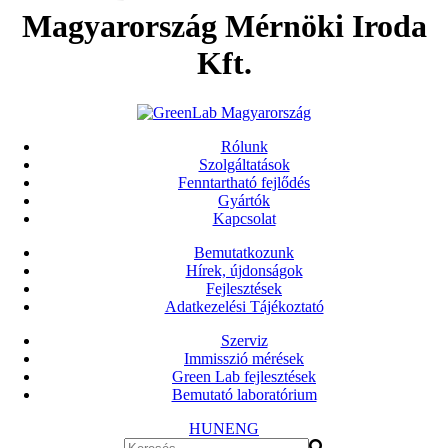
Magyarország Mérnöki Iroda
Kft.
Rólunk
Szolgáltatások
Fenntartható fejlődés
Gyártók
Kapcsolat
Bemutatkozunk
Hírek, újdonságok
Fejlesztések
Adatkezelési Tájékoztató
Szerviz
Immisszió mérések
Green Lab fejlesztések
Bemutató laboratórium
HUN
ENG