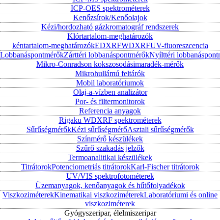
ICP-OES spektrométerek
Kenőzsírok/Kenőolajok
Kézi/hordozható gázkromatográf rendszerek
Klórtartalom-meghatározók
kéntartalom-meghatározók
EDXRF
WDXRF
UV-fluoreszcencia
Lobbanáspontmérők
Zárttéri lobbanáspontmérők
Nyílttéri lobbanáspon
Mikro-Conradson kokszosodásimaradék-mérők
Mikrohullámú feltárók
Mobil laboratóriumok
Olaj-a-vízben analizátor
Por- és filtermonitorok
Referencia anyagok
Rigaku WDXRF spektrométerek
Sűrűségmérők
Kézi sűrűségmérő
Asztali sűrűségmérők
Színmérő készülékek
Szűrő szakadás jelzők
Termoanalitikai készülékek
Titrátorok
Potenciometriás titrátorok
Karl-Fischer titrátorok
UV/VIS spektrofotométerek
Üzemanyagok, kenőanyagok és hűtőfolyadékok
Viszkoziméterek
Kinematikai viszkoziméterek
Laboratóriumi és online
viszkoziméterek
Gyógyszeripar, élelmiszeripar