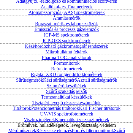
Adatgyűjtő, -feldolgozó és kommunikációs szoftverek
Analitikai- és Táramérlegek
Atomabszorpciós (AAS) spektrométerek
Áramlásmérők
Borászati mérő- és laboreszközök
Emissziós és processz gázelemzők
ICP-MS spektrométerek
ICP-OES spektrométerek
Kézi/hordozható gázkromatográf rendszerek
Mikrohullámú feltárók
Pharma TOC-analizátorok
Pormonitorok
Refraktométerek
Rigaku XRD röntgendiffraktométerek
Sűrűségmérők
Kézi sűrűségmérő
Asztali sűrűségmérők
Színmérő készülékek
Szűrő szakadás jelzők
Termoanalitikai készülékek
Tisztatéri levegő részecskeszámlálók
Titrátorok
Potenciometriás titrátorok
Karl-Fischer titrátorok
UV/VIS spektrofotométerek
Viszkoziméterek
Kinematikai viszkoziméterek
Erőművek, hulladékégetők, levegőtisztaság-védelem
Mérőműszerek
Részecske elemzés
Por- és filtermonitorok
Szűrő