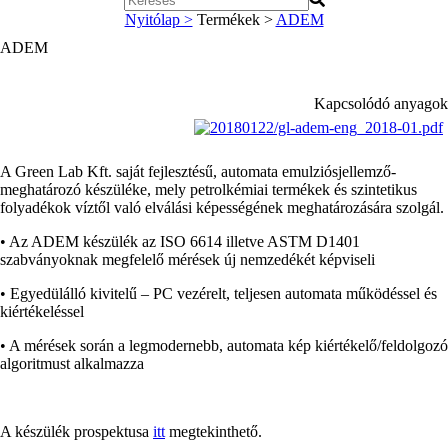
Nyitólap >
Termékek >
ADEM
ADEM
Kapcsolódó anyagok
A Green Lab Kft. saját fejlesztésű, automata emulziósjellemző-
meghatározó készüléke, mely petrolkémiai termékek és szintetikus
folyadékok víztől való elválási képességének meghatározására szolgál.
• Az ADEM készülék az ISO 6614 illetve ASTM D1401
szabványoknak megfelelő mérések új nemzedékét képviseli
• Egyedülálló kivitelű – PC vezérelt, teljesen automata működéssel és
kiértékeléssel
• A mérések során a legmodernebb, automata kép kiértékelő/feldolgozó
algoritmust alkalmazza
A készülék prospektusa
itt
megtekinthető.