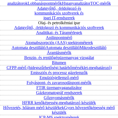
analizátorok
Lobbanáspontmérők
Higanyanalizátor
TOC-mérők
Adatgyűjtő, -feldolgozó és
kommunikációs szoftverek és
ipari IT-rendszerek
Olaj- és petrolkémiai ipar
Adatgyűjtő, -feldolgozó és kommunikációs szoftverek
Analitikai- és Táramérlegek
Anilinpontmérő
Atomabszorpciós (AAS) spektrométerek
Automata desztilláló
Automata desztilláló
Mikrodesztilláló
Áramlásmérők
Benzin- és repülőgépüzemanyag vizsgálat
Bitumen
CFPP-mérő (hidegszűrhetőségi határhőmérséklet-meghatározó)
Emissziós és processz gázelemzők
Emulziósjellemző-mérő
Folyáspont- és zavarosodáspont-mérők
FTIR üzemanyaganalizátor
Gázkromatográf rendszerek
Gőznyomásmérők
HFRR kenőképesség-meghatározó készülék
Hővezetés, hőáram mérő készülékek
Gyors hővezetőképesség mérő
készülék
ICP-MS spektrométerek