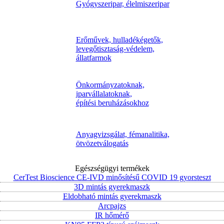
Gyógyszeripar, élelmiszeripar
Erőművek, hulladékégetők,
levegőtisztaság-védelem,
állatfarmok
Önkormányzatoknak,
iparvállalatoknak,
építési beruházásokhoz
Anyagvizsgálat, fémanalitika,
ötvözetválogatás
Egészségügyi termékek
CerTest Bioscience CE-IVD minősítésű COVID 19 gyorsteszt
3D mintás gyerekmaszk
Eldobható mintás gyerekmaszk
Arcpajzs
IR hőmérő