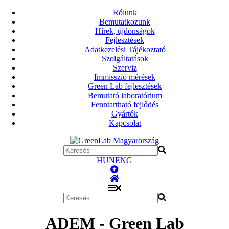
Rólunk
Bemutatkozunk
Hírek, újdonságok
Fejlesztések
Adatkezelési Tájékoztató
Szolgáltatások
Szerviz
Immisszió mérések
Green Lab fejlesztések
Bemutató laboratórium
Fenntartható fejlődés
Gyártók
Kapcsolat
HUN
ENG
ADEM - Green Lab