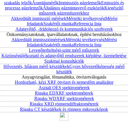
szakadás jelzők
Áramlásmérők
Immissziós gázelemzők
Emissziós és
processz gázelemzők
Általános gázmintavevő eszközök
Kiegészítő
műszerek gázrendszerekhez
Akkreditált immisszió mérések
Mérnöki tevékenység
Mérési
feladatok
Szakértői munka
Referencia lista
Adatgyűjtő, -feldolgozó és kommunikációs szoftverek
Önkormányzatoknak, iparvállalatoknak, építési beruházásokhoz
Akkreditált immissziómérések
Mérnöki tevékenység
Mérési
feladatok
Szakértői munka
Referencia lista
Levegőterheltségi-szint mérő műszerek
Közönségtájékoztató és adatgyűjtő rendszerek kiépítése, üzemeltetése
Szakmai konzultációk
Hővezetés, hőáram mérő készülékek
Gyors hővezetőképesség mérő
készülék
Anyagvizsgálat, fémanalitika, ötvözetválogatás
Hordozható, kézi XRF ötvözet és nemesfém analizátor
Asztali OES spektrométerek
Rigaku EDXRF spektrométerek
Rigaku WDXRF spektrométerek
Rigaku XRD röntgendiffraktométerek
Rigaku CT készülékek és röntgen mikroszkópok