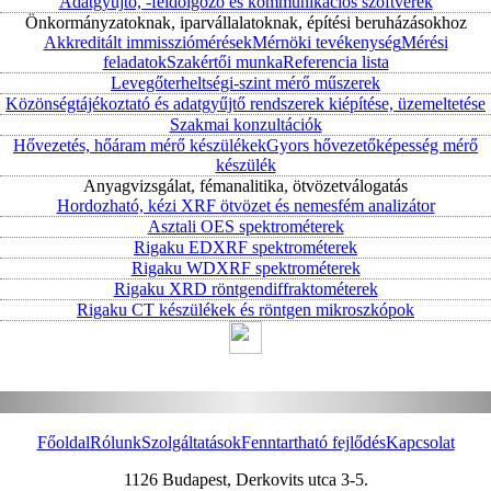
Adatgyűjtő, -feldolgozó és kommunikációs szoftverek
Önkormányzatoknak, iparvállalatoknak, építési beruházásokhoz
Akkreditált immissziómérések
Mérnöki tevékenység
Mérési
feladatok
Szakértői munka
Referencia lista
Levegőterheltségi-szint mérő műszerek
Közönségtájékoztató és adatgyűjtő rendszerek kiépítése, üzemeltetése
Szakmai konzultációk
Hővezetés, hőáram mérő készülékek
Gyors hővezetőképesség mérő
készülék
Anyagvizsgálat, fémanalitika, ötvözetválogatás
Hordozható, kézi XRF ötvözet és nemesfém analizátor
Asztali OES spektrométerek
Rigaku EDXRF spektrométerek
Rigaku WDXRF spektrométerek
Rigaku XRD röntgendiffraktométerek
Rigaku CT készülékek és röntgen mikroszkópok
Főoldal
Rólunk
Szolgáltatások
Fenntartható fejlődés
Kapcsolat
1126 Budapest, Derkovits utca 3-5.