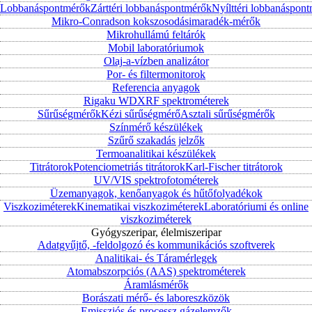
Lobbanáspontmérők
Zárttéri lobbanáspontmérők
Nyílttéri lobbanáspon
Mikro-Conradson kokszosodásimaradék-mérők
Mikrohullámú feltárók
Mobil laboratóriumok
Olaj-a-vízben analizátor
Por- és filtermonitorok
Referencia anyagok
Rigaku WDXRF spektrométerek
Sűrűségmérők
Kézi sűrűségmérő
Asztali sűrűségmérők
Színmérő készülékek
Szűrő szakadás jelzők
Termoanalitikai készülékek
Titrátorok
Potenciometriás titrátorok
Karl-Fischer titrátorok
UV/VIS spektrofotométerek
Üzemanyagok, kenőanyagok és hűtőfolyadékok
Viszkoziméterek
Kinematikai viszkoziméterek
Laboratóriumi és online
viszkoziméterek
Gyógyszeripar, élelmiszeripar
Adatgyűjtő, -feldolgozó és kommunikációs szoftverek
Analitikai- és Táramérlegek
Atomabszorpciós (AAS) spektrométerek
Áramlásmérők
Borászati mérő- és laboreszközök
Emissziós és processz gázelemzők