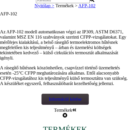
Nyitólap >
Termékek >
AFP-102
AFP-102
Az AFP-102 modell automatikusan végzi az IP309, ASTM D6371,
valamint MSZ EN 116 szabványok szerinti CFPP-vizsgálatokat. Egy
mérőfejes kialakítású, a belső rásegítő termoelektromos hűtésnek
megfelelően kis teljesítményű – árban és üzemelési költségek
tekintetében kedvező – külső cirkulációs termosztát alkalmazását
igényli.
A rásegítő hűtésnek köszönhetően, csapvízzel történő üzemeltetés
esetén -25°C CFPP meghatározására alkalmas. Ettől alacsonyabb
CFPP-vizsgálatához kis teljesítményű külső termosztátra van szükség.
A készüléket egyszerű, felhasználóbarát kezelhetőség jellemzi.
Információ kérése
Termékek
TERMÉKEK