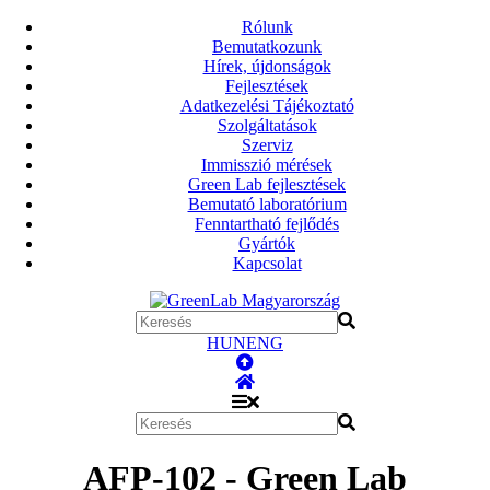
Rólunk
Bemutatkozunk
Hírek, újdonságok
Fejlesztések
Adatkezelési Tájékoztató
Szolgáltatások
Szerviz
Immisszió mérések
Green Lab fejlesztések
Bemutató laboratórium
Fenntartható fejlődés
Gyártók
Kapcsolat
HUN
ENG
AFP-102 - Green Lab