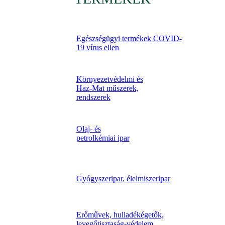
Egészségügyi termékek COVID-
19 vírus ellen
Környezetvédelmi és
Haz-Mat műszerek,
rendszerek
Olaj- és
petrolkémiai ipar
Gyógyszeripar, élelmiszeripar
Erőművek, hulladékégetők,
levegőtisztaság-védelem,