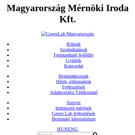
Magyarország Mérnöki Iroda
Kft.
Rólunk
Szolgáltatások
Fenntartható fejlődés
Gyártók
Kapcsolat
Bemutatkozunk
Hírek, újdonságok
Fejlesztések
Adatkezelési Tájékoztató
Szerviz
Immisszió mérések
Green Lab fejlesztések
Bemutató laboratórium
HUN
ENG