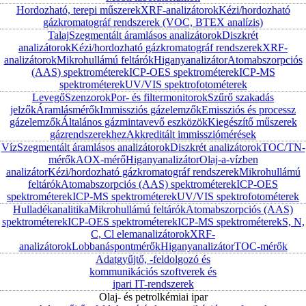
Hordozható, terepi műszerek
XRF-analizátorok
Kézi/hordozható
gázkromatográf rendszerek (VOC, BTEX analízis)
Talaj
Szegmentált áramlásos analizátorok
Diszkrét
analizátorok
Kézi/hordozható gázkromatográf rendszerek
XRF-
analizátorok
Mikrohullámú feltárók
Higanyanalizátor
Atomabszorpciós
(AAS) spektrométerek
ICP-OES spektrométerek
ICP-MS
spektrométerek
UV/VIS spektrofotométerek
Levegő
Szenzorok
Por- és filtermonitorok
Szűrő szakadás
jelzők
Áramlásmérők
Immissziós gázelemzők
Emissziós és processz
gázelemzők
Általános gázmintavevő eszközök
Kiegészítő műszerek
gázrendszerekhez
Akkreditált immissziómérések
Víz
Szegmentált áramlásos analizátorok
Diszkrét analizátorok
TOC/TN-
mérők
AOX-mérő
Higanyanalizátor
Olaj-a-vízben
analizátor
Kézi/hordozható gázkromatográf rendszerek
Mikrohullámú
feltárók
Atomabszorpciós (AAS) spektrométerek
ICP-OES
spektrométerek
ICP-MS spektrométerek
UV/VIS spektrofotométerek
Hulladékanalitika
Mikrohullámú feltárók
Atomabszorpciós (AAS)
spektrométerek
ICP-OES spektrométerek
ICP-MS spektrométerek
S, N,
C, Cl elemanalizátorok
XRF-
analizátorok
Lobbanáspontmérők
Higanyanalizátor
TOC-mérők
Adatgyűjtő, -feldolgozó és
kommunikációs szoftverek és
ipari IT-rendszerek
Olaj- és petrolkémiai ipar