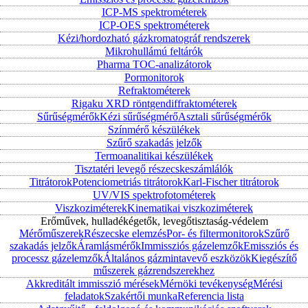
ICP-MS spektrométerek
ICP-OES spektrométerek
Kézi/hordozható gázkromatográf rendszerek
Mikrohullámú feltárók
Pharma TOC-analizátorok
Pormonitorok
Refraktométerek
Rigaku XRD röntgendiffraktométerek
Sűrűségmérők
Kézi sűrűségmérő
Asztali sűrűségmérők
Színmérő készülékek
Szűrő szakadás jelzők
Termoanalitikai készülékek
Tisztatéri levegő részecskeszámlálók
Titrátorok
Potenciometriás titrátorok
Karl-Fischer titrátorok
UV/VIS spektrofotométerek
Viszkoziméterek
Kinematikai viszkoziméterek
Erőművek, hulladékégetők, levegőtisztaság-védelem
Mérőműszerek
Részecske elemzés
Por- és filtermonitorok
Szűrő
szakadás jelzők
Áramlásmérők
Immissziós gázelemzők
Emissziós és
processz gázelemzők
Általános gázmintavevő eszközök
Kiegészítő
műszerek gázrendszerekhez
Akkreditált immisszió mérések
Mérnöki tevékenység
Mérési
feladatok
Szakértői munka
Referencia lista