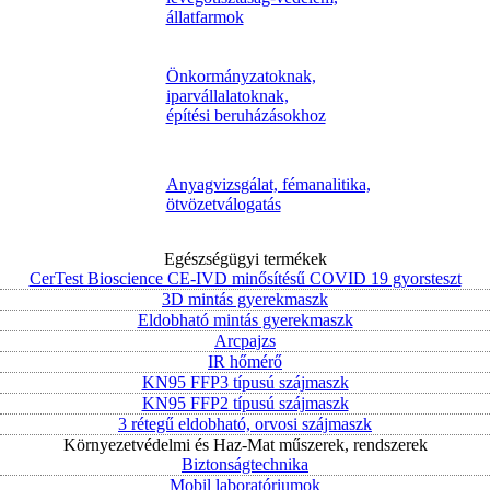
állatfarmok
Önkormányzatoknak,
iparvállalatoknak,
építési beruházásokhoz
Anyagvizsgálat, fémanalitika,
ötvözetválogatás
Egészségügyi termékek
CerTest Bioscience CE-IVD minősítésű COVID 19 gyorsteszt
3D mintás gyerekmaszk
Eldobható mintás gyerekmaszk
Arcpajzs
IR hőmérő
KN95 FFP3 típusú szájmaszk
KN95 FFP2 típusú szájmaszk
3 rétegű eldobható, orvosi szájmaszk
Környezetvédelmi és Haz-Mat műszerek, rendszerek
Biztonságtechnika
Mobil laboratóriumok