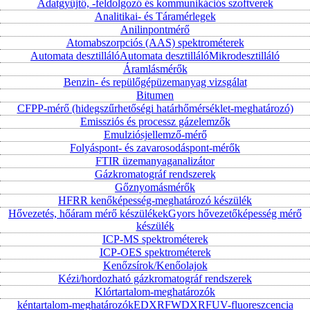
Adatgyűjtő, -feldolgozó és kommunikációs szoftverek
Analitikai- és Táramérlegek
Anilinpontmérő
Atomabszorpciós (AAS) spektrométerek
Automata desztilláló
Automata desztilláló
Mikrodesztilláló
Áramlásmérők
Benzin- és repülőgépüzemanyag vizsgálat
Bitumen
CFPP-mérő (hidegszűrhetőségi határhőmérséklet-meghatározó)
Emissziós és processz gázelemzők
Emulziósjellemző-mérő
Folyáspont- és zavarosodáspont-mérők
FTIR üzemanyaganalizátor
Gázkromatográf rendszerek
Gőznyomásmérők
HFRR kenőképesség-meghatározó készülék
Hővezetés, hőáram mérő készülékek
Gyors hővezetőképesség mérő
készülék
ICP-MS spektrométerek
ICP-OES spektrométerek
Kenőzsírok/Kenőolajok
Kézi/hordozható gázkromatográf rendszerek
Klórtartalom-meghatározók
kéntartalom-meghatározók
EDXRF
WDXRF
UV-fluoreszcencia