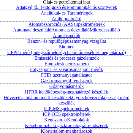
Olaj- és petrolkémiai ipar
Adatgyűjtő, -feldolgozó és kommunikációs szoftverek
Analitikai- és Táramérlegek
Anilinpontmérő
Atomabszorpciós (AAS) spektrométerek
Automata desztilláló
Automata desztilláló
Mikrodesztilláló
Áramlásmérők
Benzin- és repülőgépüzemanyag vizsgálat
Bitumen
CFPP-mérő (hidegszűrhetőségi határhőmérséklet-meghatározó)
Emissziós és processz gázelemzők
Emulziósjellemző-mérő
Folyáspont- és zavarosodáspont-mérők
FTIR üzemanyaganalizátor
Gázkromatográf rendszerek
Gőznyomásmérők
HFRR kenőképesség-meghatározó készülék
Hővezetés, hőáram mérő készülékek
Gyors hővezetőképesség mérő
készülék
ICP-MS spektrométerek
ICP-OES spektrométerek
Kenőzsírok/Kenőolajok
Kézi/hordozható gázkromatográf rendszerek
Klórtartalom-meghatározók