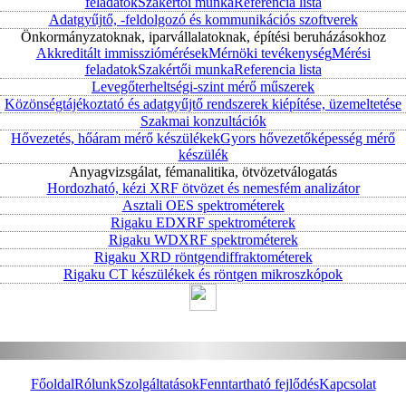
feladatok
Szakértői munka
Referencia lista
Adatgyűjtő, -feldolgozó és kommunikációs szoftverek
Önkormányzatoknak, iparvállalatoknak, építési beruházásokhoz
Akkreditált immissziómérések
Mérnöki tevékenység
Mérési
feladatok
Szakértői munka
Referencia lista
Levegőterheltségi-szint mérő műszerek
Közönségtájékoztató és adatgyűjtő rendszerek kiépítése, üzemeltetése
Szakmai konzultációk
Hővezetés, hőáram mérő készülékek
Gyors hővezetőképesség mérő
készülék
Anyagvizsgálat, fémanalitika, ötvözetválogatás
Hordozható, kézi XRF ötvözet és nemesfém analizátor
Asztali OES spektrométerek
Rigaku EDXRF spektrométerek
Rigaku WDXRF spektrométerek
Rigaku XRD röntgendiffraktométerek
Rigaku CT készülékek és röntgen mikroszkópok
Főoldal
Rólunk
Szolgáltatások
Fenntartható fejlődés
Kapcsolat