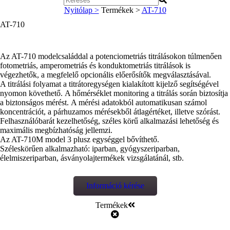
Nyitólap >
Termékek >
AT-710
AT-710
Az AT-710 modelcsaláddal a potenciometriás titrálásokon túlmenően
fotometriás, amperometriás és konduktometriás titrálások is
végezhetők, a megfelelő opcionális előerősítők megválasztásával.
A titrálási folyamat a titrátoregységen kialakított kijelző segítségével
nyomon követhető. A hőmérséklet monitoring a titrálás során biztosítja
a biztonságos mérést. A mérési adatokból automatikusan számol
koncentrációt, a párhuzamos mérésekből átlagértéket, illetve szórást.
Felhasználóbarát kezelhetőség, széles körű alkalmazási lehetőség és
maximális megbízhatóság jellemzi.
Az AT-710M model 3 plusz egységgel bővíthető.
Széleskörűen alkalmazható: iparban, gyógyszeriparban,
élelmiszeriparban, ásványolajtermékek vizsgálatánál, stb.
Információ kérése
Termékek