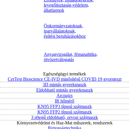
levegőtisztaság-védelem,
állatfarmok
Önkormányzatoknak,
iparvállalatoknak,
építési beruházásokhoz
Anyagvizsgálat, fémanalitika,
ötvözetválogatás
Egészségügyi termékek
CerTest Bioscience CE-IVD minősítésű COVID 19 gyorsteszt
3D mintás gyerekmaszk
Eldobható mintás gyerekmaszk
Arcpajzs
IR hőmérő
KN95 FFP3 típusú szájmaszk
KN95 FFP2 típusú szájmaszk
3 rétegű eldobható, orvosi szájmaszk
Környezetvédelmi és Haz-Mat műszerek, rendszerek
Biztonságtechnika