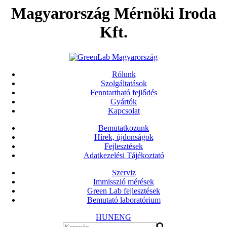
Magyarország Mérnöki Iroda
Kft.
Rólunk
Szolgáltatások
Fenntartható fejlődés
Gyártók
Kapcsolat
Bemutatkozunk
Hírek, újdonságok
Fejlesztések
Adatkezelési Tájékoztató
Szerviz
Immisszió mérések
Green Lab fejlesztések
Bemutató laboratórium
HUN
ENG