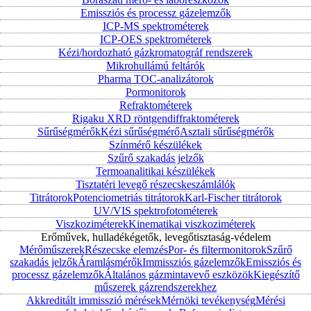
Emissziós és processz gázelemzők
ICP-MS spektrométerek
ICP-OES spektrométerek
Kézi/hordozható gázkromatográf rendszerek
Mikrohullámú feltárók
Pharma TOC-analizátorok
Pormonitorok
Refraktométerek
Rigaku XRD röntgendiffraktométerek
Sűrűségmérők
Kézi sűrűségmérő
Asztali sűrűségmérők
Színmérő készülékek
Szűrő szakadás jelzők
Termoanalitikai készülékek
Tisztatéri levegő részecskeszámlálók
Titrátorok
Potenciometriás titrátorok
Karl-Fischer titrátorok
UV/VIS spektrofotométerek
Viszkoziméterek
Kinematikai viszkoziméterek
Erőművek, hulladékégetők, levegőtisztaság-védelem
Mérőműszerek
Részecske elemzés
Por- és filtermonitorok
Szűrő
szakadás jelzők
Áramlásmérők
Immissziós gázelemzők
Emissziós és
processz gázelemzők
Általános gázmintavevő eszközök
Kiegészítő
műszerek gázrendszerekhez
Akkreditált immisszió mérések
Mérnöki tevékenység
Mérési