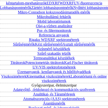
kéntartalom-meghatározók
EDXRF
WDXRF
UV-fluoreszcencia
Lobbanáspontmérők
Zárttéri lobbanáspontmérők
Nyílttéri lobbanáspon
Mikro-Conradson kokszosodásimaradék-mérők
Mikrohullámú feltárók
Mobil laboratóriumok
Olaj-a-vízben analizátor
Por- és filtermonitorok
Referencia anyagok
Rigaku WDXRF spektrométerek
Sűrűségmérők
Kézi sűrűségmérő
Asztali sűrűségmérők
Színmérő készülékek
Szűrő szakadás jelzők
Termoanalitikai készülékek
Titrátorok
Potenciometriás titrátorok
Karl-Fischer titrátorok
UV/VIS spektrofotométerek
Üzemanyagok, kenőanyagok és hűtőfolyadékok
Viszkoziméterek
Kinematikai viszkoziméterek
Laboratóriumi és online
viszkoziméterek
Gyógyszeripar, élelmiszeripar
Adatgyűjtő, -feldolgozó és kommunikációs szoftverek
Analitikai- és Táramérlegek
Atomabszorpciós (AAS) spektrométerek
Áramlásmérők
Borászati mérő- és laboreszközök