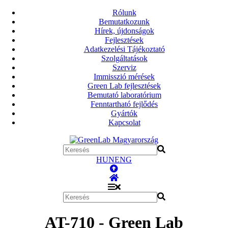
Rólunk
Bemutatkozunk
Hírek, újdonságok
Fejlesztések
Adatkezelési Tájékoztató
Szolgáltatások
Szerviz
Immisszió mérések
Green Lab fejlesztések
Bemutató laboratórium
Fenntartható fejlődés
Gyártók
Kapcsolat
HUN
ENG
AT-710 - Green Lab