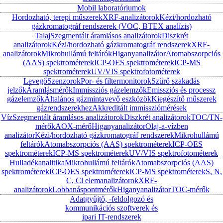
Mobil laboratóriumok
Hordozható, terepi műszerek
XRF-analizátorok
Kézi/hordozható
gázkromatográf rendszerek (VOC, BTEX analízis)
Talaj
Szegmentált áramlásos analizátorok
Diszkrét
analizátorok
Kézi/hordozható gázkromatográf rendszerek
XRF-
analizátorok
Mikrohullámú feltárók
Higanyanalizátor
Atomabszorpciós
(AAS) spektrométerek
ICP-OES spektrométerek
ICP-MS
spektrométerek
UV/VIS spektrofotométerek
Levegő
Szenzorok
Por- és filtermonitorok
Szűrő szakadás
jelzők
Áramlásmérők
Immissziós gázelemzők
Emissziós és processz
gázelemzők
Általános gázmintavevő eszközök
Kiegészítő műszerek
gázrendszerekhez
Akkreditált immissziómérések
Víz
Szegmentált áramlásos analizátorok
Diszkrét analizátorok
TOC/TN-
mérők
AOX-mérő
Higanyanalizátor
Olaj-a-vízben
analizátor
Kézi/hordozható gázkromatográf rendszerek
Mikrohullámú
feltárók
Atomabszorpciós (AAS) spektrométerek
ICP-OES
spektrométerek
ICP-MS spektrométerek
UV/VIS spektrofotométerek
Hulladékanalitika
Mikrohullámú feltárók
Atomabszorpciós (AAS)
spektrométerek
ICP-OES spektrométerek
ICP-MS spektrométerek
S, N,
C, Cl elemanalizátorok
XRF-
analizátorok
Lobbanáspontmérők
Higanyanalizátor
TOC-mérők
Adatgyűjtő, -feldolgozó és
kommunikációs szoftverek és
ipari IT-rendszerek